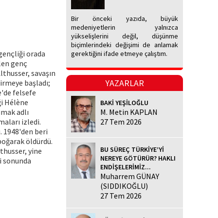
Bir önceki yazıda, büyük
medeniyetlerin yalnızca
yükselişlerini değil, düşünme
biçimlerindeki değişimi de anlamak
gençliği orada
gerektiğini ifade etmeye çalıştım.
ölen genç
Althusser, savaşın
YAZARLAR
irmeye başladı;
e'de felsefe
ği Hélène
BAKİ YEŞİLOĞLU
umak adlı
M. Metin KAPLAN
aları izledi.
27 Tem 2026
. 1948'den beri
 boğarak öldürdü.
BU SÜREÇ TÜRKİYE’Yİ
thusser, yine
NEREYE GÖTÜRÜR? HAKLI
zi sonunda
ENDİŞELERİMİZ...
Muharrem GÜNAY
(SIDDIKOĞLU)
27 Tem 2026