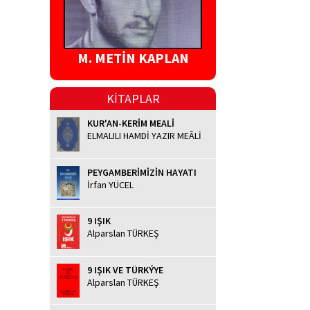
M. METİN KAPLAN
KİTAPLAR
KUR'AN-KERİM MEALİ
ELMALILI HAMDİ YAZIR MEÂLİ
PEYGAMBERİMİZİN HAYATI
İrfan YÜCEL
9 IŞIK
Alparslan TÜRKEŞ
9 IŞIK VE TÜRKÝYE
Alparslan TÜRKEŞ