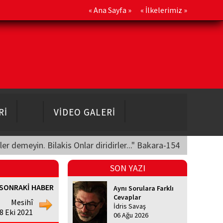
«
Ana Sayfa
» «
İlkelerimiz
»
Rİ
VİDEO GALERİ
üler demeyin. Bilakis Onlar diridirler..." Bakara-154
SON YAZI
SONRAKİ HABER
Aynı Sorulara Farklı
Cevaplar
Mesihî
İdris Savaş
8 Eki 2021
06 Ağu 2026