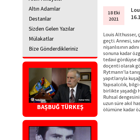
Altın Adamlar
Lou
18 Eki
16.
Destanlar
2021
Sizden Gelen Yazılar
Louis Althusser, 
Mülakatlar
geçti. Annesi, sa
nişanlısının adın
Bize Gönderdikleriniz
sonuna kadar özg
tedavi gördüyse d
doçenti olarak gö
Rytmann'la tanışt
yapıtlarıyla kuşağ
Yapısalcılık, bil
birlikte yaşadığı
Ruhsal dengesinin
uzun süre akıl ha
BAŞBUĞ TÜRKEŞ
ölümüne kadar öz