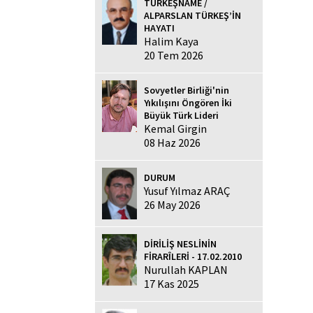
TÜRKEŞNAME /
ALPARSLAN TÜRKEŞ’İN
HAYATI
Halim Kaya
20 Tem 2026
Sovyetler Birliği'nin
Yıkılışını Öngören İki
Büyük Türk Lideri
Kemal Girgin
08 Haz 2026
DURUM
Yusuf Yılmaz ARAÇ
26 May 2026
DİRİLİŞ NESLİNİN
FİRARÎLERİ - 17.02.2010
Nurullah KAPLAN
17 Kas 2025