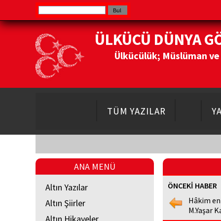
ÜLKÜCÜ DÜNYA G
Ülkücülük; Müslüman ve Do
TÜM YAZILAR
Y
ANA MENÜ
ÖNCEKİ HABER
Altın Yazılar
Hâkim en
Altın Şiirler
M.Yaşar K
Altın Hikayeler