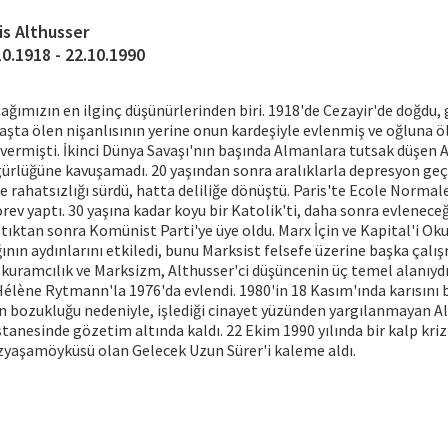
is Althusser
10.1918 - 22.10.1990
çağımızın en ilginç düşünürlerinden biri. 1918'de Cezayir'de doğdu, 
vaşta ölen nişanlısının yerine onun kardeşiyle evlenmiş ve oğluna 
ı vermişti. İkinci Dünya Savaşı'nın başında Almanlara tutsak düşen 
ürlüğüne kavuşamadı. 20 yaşından sonra aralıklarla depresyon geç
e rahatsızlığı sürdü, hatta deliliğe dönüştü. Paris'te Ecole Normal
rev yaptı. 30 yaşına kadar koyu bir Katolik'ti, daha sonra evlenece
ıktan sonra Komünist Parti'ye üye oldu. Marx İçin ve Kapital'i Ok
ının aydınlarını etkiledi, bunu Marksist felsefe üzerine başka çalışm
gi-kuramcılık ve Marksizm, Althusser'ci düşüncenin üç temel alanıydı
 Hélène Rytmann'la 1976'da evlendi. 1980'in 18 Kasım'ında karısını
 bozukluğu nedeniyle, işlediği cinayet yüzünden yargılanmayan Al
stanesinde gözetim altında kaldı. 22 Ekim 1990 yılında bir kalp kri
yaşamöyküsü olan Gelecek Uzun Sürer'i kaleme aldı.