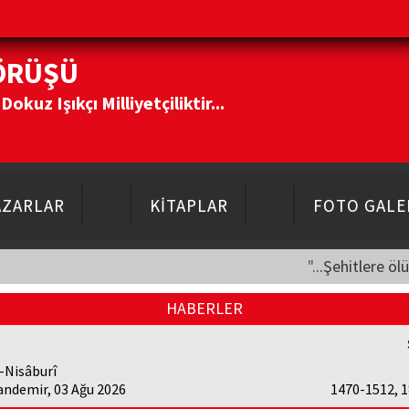
ÖRÜŞÜ
kuz Işıkçı Milliyetçiliktir...
AZARLAR
KİTAPLAR
FOTO GALE
"...Şehitlere öl
HABERLER
-Nisâburî
andemir, 03 Ağu 2026
1470-1512, 1