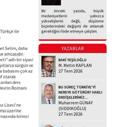
Bir önceki yazıda, büyük
medeniyetlerin yalnızca
yükselişlerini değil, düşünme
biçimlerindeki değişimi de anlamak
 Türkçe ile
gerektiğini ifade etmeye çalıştım.
.
YAZARLAR
et Selim, daha
se amcasıdır.
i" adlı bir siyasi
BAKİ YEŞİLOĞLU
yıllarca sürgün ve
M. Metin KAPLAN
a babasını çok az
27 Tem 2026
ıf olarak
lardan ders
BU SÜREÇ TÜRKİYE’Yİ
r Devrin Romanı
NEREYE GÖTÜRÜR? HAKLI
ENDİŞELERİMİZ...
Muharrem GÜNAY
ız Lisesi'ne
(SIDDIKOĞLU)
ümü üzerine
27 Tem 2026
şmasında birinci