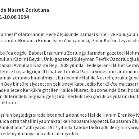
ide Nusret Zorlutuna
1-10.06.1984
 annesi" olarak anılır. Hece ölçüsünde hamasi şiirleri ve konuşulan
ı vardır. Romancı Emine Işınsu'nun annesi, Pınar Kür'ün teyzesidir
anbul'da doğdu. Babası Erzurumlu Zorluoğullarından gazeteci Mehm
vnullah Kâzımî Beydir. Ünlü gazeteci Süleyman Tevfik Özzorluoğlu i
babası Avnullah Kazimi Bey, 1908 yılında "Fedekeran-i Millet Cemiyet
efete başladığı için İttihat ve Terakki Partisi yönetimi tarafından 
şamak zorunda bırakılmıştı; bu nedenle Halide Nusret çocukluğund
ah Bey bir süre siyasetten çekilmeyi kabul edip Kerkük'te mutasarr
nde ailecek Kerkük'e gittiler. Halide Nusret, bu dönemde özel hoca
n dillerindeki bilgisini geliştirdi. Kerkük'teki çocukluk yıllarını Bi
 aktardı.
vaşı'nın başladığı sırada İstanbul'a dönünce Halide Hanım Erenköy K
ulda orta tahsilini yapmakta iken babasını kaybetti. Babasının öl
ahkahalar" adlı yazısı 1917 yılında Talebe Defteri adlı derginin yarı
a edebiyat dünyasına adım atmış oldu.