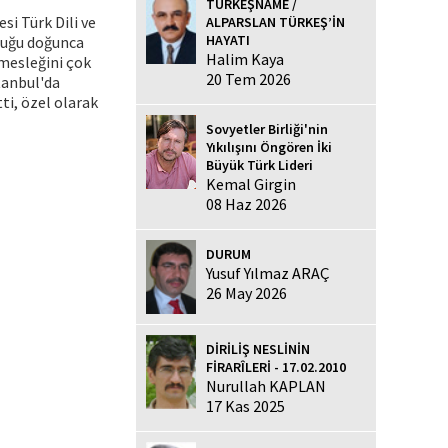
TÜRKEŞNAME /
si Türk Dili ve
ALPARSLAN TÜRKEŞ’İN
HAYATI
luğu doğunca
Halim Kaya
 mesleğini çok
20 Tem 2026
stanbul'da
i, özel olarak
Sovyetler Birliği'nin
Yıkılışını Öngören İki
Büyük Türk Lideri
Kemal Girgin
08 Haz 2026
DURUM
Yusuf Yılmaz ARAÇ
26 May 2026
DİRİLİŞ NESLİNİN
FİRARÎLERİ - 17.02.2010
Nurullah KAPLAN
17 Kas 2025