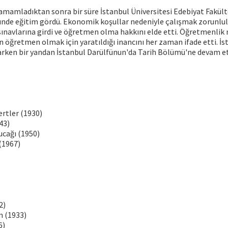
amamladıktan sonra bir süre İstanbul Üniversitesi Edebiyat Fakülte
nde eğitim gördü. Ekonomik koşullar nedeniyle çalışmak zorunlu
ınavlarına girdi ve öğretmen olma hakkını elde etti. Öğretmenlik
in öğretmen olmak için yaratıldığı inancını her zaman ifade etti. İ
rken bir yandan İstanbul Darülfünun'da Tarih Bölümü'ne devam ett
rtler (1930)
43)
cağı (1950)
(1967)
2)
m (1933)
6)