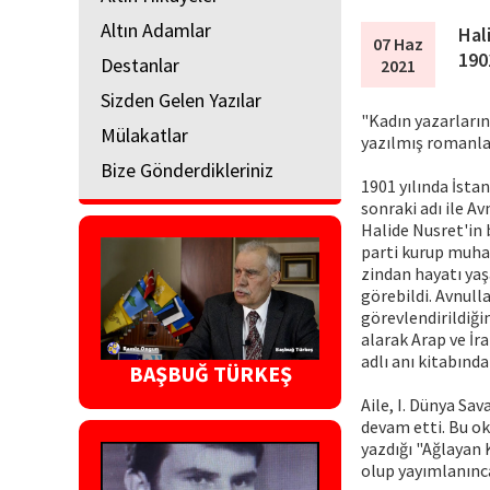
Altın Adamlar
Hal
07 Haz
190
Destanlar
2021
Sizden Gelen Yazılar
"Kadın yazarların
Mülakatlar
yazılmış romanlar
Bize Gönderdikleriniz
1901 yılında İst
sonraki adı ile A
Halide Nusret'in 
parti kurup muhal
zindan hayatı ya
görebildi. Avnull
görevlendirildiği
alarak Arap ve İra
adlı anı kitabında
BAŞBUĞ TÜRKEŞ
Aile, I. Dünya Sa
devam etti. Bu ok
yazdığı "Ağlayan K
olup yayımlanınc