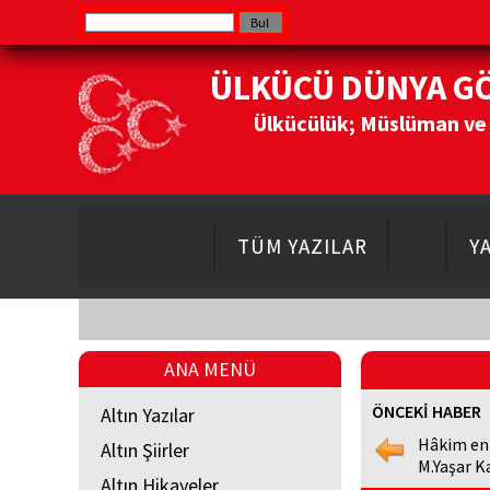
ÜLKÜCÜ DÜNYA G
Ülkücülük; Müslüman ve Do
TÜM YAZILAR
Y
ANA MENÜ
ÖNCEKİ HABER
Altın Yazılar
Hâkim en
Altın Şiirler
M.Yaşar K
Altın Hikayeler