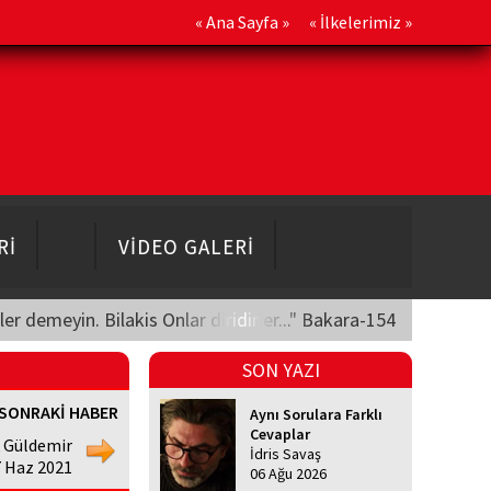
«
Ana Sayfa
» «
İlkelerimiz
»
Rİ
VİDEO GALERİ
üler demeyin. Bilakis Onlar diridirler..." Bakara-154
SON YAZI
SONRAKİ HABER
Aynı Sorulara Farklı
Cevaplar
 Güldemir
İdris Savaş
7 Haz 2021
06 Ağu 2026