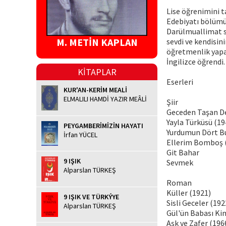
Lise öğrenimini t
Edebiyatı bölümü
Darülmuallimat s
M. METİN KAPLAN
sevdi ve kendisin
öğretmenlik yapa
İngilizce öğrendi.
KİTAPLAR
Eserleri
KUR'AN-KERİM MEALİ
ELMALILI HAMDİ YAZIR MEÂLİ
Şiir
Geceden Taşan De
Yayla Türküsü (19
PEYGAMBERİMİZİN HAYATI
Yurdumun Dört Bu
İrfan YÜCEL
Ellerim Bomboş 
Git Bahar
9 IŞIK
Sevmek
Alparslan TÜRKEŞ
Roman
Küller (1921)
9 IŞIK VE TÜRKÝYE
Sisli Geceler (192
Alparslan TÜRKEŞ
Gül'ün Babası Ki
Aşk ve Zafer (196