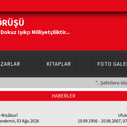
ÖRÜŞÜ
kuz Işıkçı Milliyetçiliktir...
AZARLAR
KİTAPLAR
FOTO GALE
"...Şehitlere öl
HABERLER
-Nisâburî
Ufuk
andemir, 03 Ağu 2026
10.09.1956 - 10.06.2007, 0