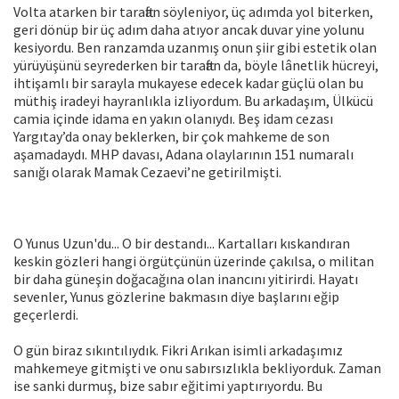
Volta atarken bir taraftan söyleniyor, üç adımda yol biterken,
geri dönüp bir üç adım daha atıyor ancak duvar yine yolunu
kesiyordu. Ben ranzamda uzanmış onun şiir gibi estetik olan
yürüyüşünü seyrederken bir taraftan da, böyle lânetlik hücreyi,
ihtişamlı bir sarayla mukayese edecek kadar güçlü olan bu
müthiş iradeyi hayranlıkla izliyordum. Bu arkadaşım, Ülkücü
camia içinde idama en yakın olanıydı. Beş idam cezası
Yargıtay’da onay beklerken, bir çok mahkeme de son
aşamadaydı. MHP davası, Adana olaylarının 151 numaralı
sanığı olarak Mamak Cezaevi’ne getirilmişti.
O Yunus Uzun'du... O bir destandı... Kartalları kıskandıran
keskin gözleri hangi örgütçünün üzerinde çakılsa, o militan
bir daha güneşin doğacağına olan inancını yitirirdi. Hayatı
sevenler, Yunus gözlerine bakmasın diye başlarını eğip
geçerlerdi.
O gün biraz sıkıntılıydık. Fikri Arıkan isimli arkadaşımız
mahkemeye gitmişti ve onu sabırsızlıkla bekliyorduk. Zaman
ise sanki durmuş, bize sabır eğitimi yaptırıyordu. Bu