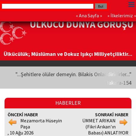
«
Ana Sayfa
» «
İlkelerimiz
»
ÜLKÜCÜ DÜNYA GÖRÜŞÜ
Ülkücülük; Müslüman ve Dokuz Işıkçı Milliyetçiliktir...
"...Şehitlere ölüler demeyin. Bilakis Onlar diridirler..."
Bakara-154
HABERLER
ÖNCEKİ HABER
SONRAKİ HABER
Mezamorta Hüseyin
ÜMMET ARIKAN
Paşa
(Fikri Arıkan'ın
, 10 Ağu 2026
Babası) ANLATIYOR