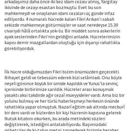
arkadaşımız daha önce iki kez idam cezası almış, Yargıtay
ikisinde de cezayı esastan bozmuştu. Evet bu son
mahkemeydi ve onaylanan idam cezaları üç günde infaz
ediliyordu. 4 numaralı hücrede kalan Fikri Arıkan'ı sabah
sekizde mahkemeye götürmüşler ve saat neredeyse 15.30
civarıydı hâlâ ortalıkta yok-tu. Bir müddet sonra askerlerin
ayak seslerinden Fikri'nin geldiğini anladık. Hücrelerimizin
kapısı demir mazgallardan oluştuğu için dışarıyı rahatlıkla
görebiliyorduk.
İlk hücre olduğumuzdan Fikri bizim önümüzden geçecekti.
Nihayet geldi ve tebessüm ederek bizi selâmladı. Onu böyle
neşeli görünce büyük bir ümide kapıldık ve Yunus'la sevinç
içerisinde birbirimize sarıldık. Hücreler arası konuşmak
yasaktı aksi takdirde ağır cezaî müeyyideler vardı. Ama biz bir
yolunu bulmuş ve her türlü haberleşmeyi herkesin önünde
rahatlıkla yapar olmuştuk. Nazarî eğitim adı altında mecburî
bir ders vardı ve bizlerden bir kişi hücrenin kapısına gelerek
Nutuk kitabını okurken, bu arada metindeki sözleri
değiştirerek, istediğini anlatabiliyordu. Başımızdaki
nöbetçiler de ki-tabın metni zannederek bizimle beraber