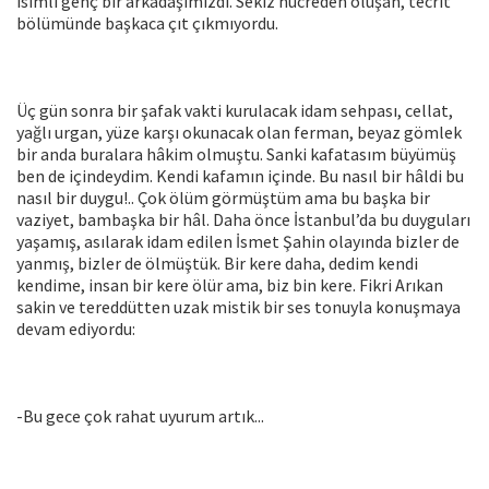
isimli genç bir arkadaşımızdı. Sekiz hücreden oluşan, tecrit
bölümünde başkaca çıt çıkmıyordu.
Üç gün sonra bir şafak vakti kurulacak idam sehpası, cellat,
yağlı urgan, yüze karşı okunacak olan ferman, beyaz gömlek
bir anda buralara hâkim olmuştu. Sanki kafatasım büyümüş
ben de içindeydim. Kendi kafamın içinde. Bu nasıl bir hâldi bu
nasıl bir duygu!.. Çok ölüm görmüştüm ama bu başka bir
vaziyet, bambaşka bir hâl. Daha önce İstanbul’da bu duyguları
yaşamış, asılarak idam edilen İsmet Şahin olayında bizler de
yanmış, bizler de ölmüştük. Bir kere daha, dedim kendi
kendime, insan bir kere ölür ama, biz bin kere. Fikri Arıkan
sakin ve tereddütten uzak mistik bir ses tonuyla konuşmaya
devam ediyordu:
-Bu gece çok rahat uyurum artık...