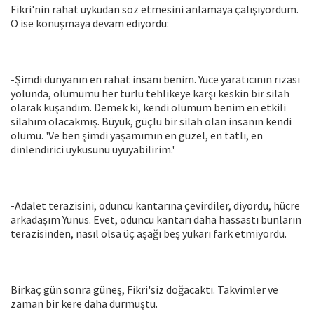
Fikri'nin rahat uykudan söz etmesini anlamaya çalışıyordum.
O ise konuşmaya devam ediyordu:
-Şimdi dünyanın en rahat insanı benim. Yüce yaratıcının rızası
yolunda, ölümümü her türlü tehlikeye karşı keskin bir silah
olarak kuşandım. Demek ki, kendi ölümüm benim en etkili
silahım olacakmış. Büyük, güçlü bir silah olan insanın kendi
ölümü. 'Ve ben şimdi yaşamımın en güzel, en tatlı, en
dinlendirici uykusunu uyuyabilirim.'
-Adalet terazisini, oduncu kantarına çevirdiler, diyordu, hücre
arkadaşım Yunus. Evet, oduncu kantarı daha hassastı bunların
terazisinden, nasıl olsa üç aşağı beş yukarı fark etmiyordu.
Birkaç gün sonra güneş, Fikri'siz doğacaktı. Takvimler ve
zaman bir kere daha durmuştu.