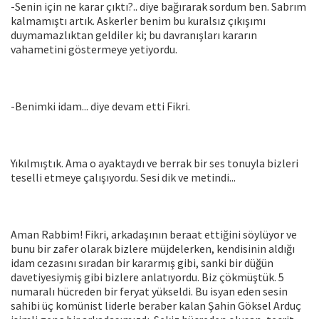
-Senin için ne karar çıktı?.. diye bağırarak sordum ben. Sabrım
kalmamıştı artık. Askerler benim bu kuralsız çıkışımı
duymamazlıktan geldiler ki; bu davranışları kararın
vahametini göstermeye yetiyordu.
-Benimki idam... diye devam etti Fikri.
Yıkılmıştık. Ama o ayaktaydı ve berrak bir ses tonuyla bizleri
teselli etmeye çalışıyordu. Sesi dik ve metindi...
Aman Rabbim! Fikri, arkadaşının beraat ettiğini söylüyor ve
bunu bir zafer olarak bizlere müjdelerken, kendisinin aldığı
idam cezasını sıradan bir kararmış gibi, sanki bir düğün
davetiyesiymiş gibi bizlere anlatıyordu. Biz çökmüştük. 5
numaralı hücreden bir feryat yükseldi. Bu isyan eden sesin
sahibi üç komünist liderle beraber kalan Şahin Göksel Arduç