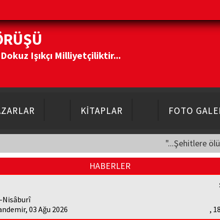
ÖRÜŞÜ
kuz Işıkçı Milliyetçiliktir...
AZARLAR
KİTAPLAR
FOTO GALE
"...Şehitlere öl
HABERLER
-Nisâburî
andemir, 03 Ağu 2026
, 1