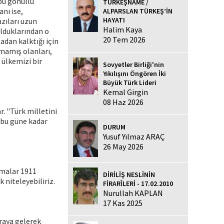
 bu gönüllü
TÜRKEŞNAME /
nı ise,
ALPARSLAN TÜRKEŞ’İN
HAYATI
zıları uzun
Halim Kaya
lduklarından o
20 Tem 2026
tadan kalktığı için
almamış olanları,
 ülkemizi bir
Sovyetler Birliği'nin
Yıkılışını Öngören İki
Büyük Türk Lideri
Kemal Girgin
08 Haz 2026
r. "Türk milletini
 bu güne kadar
DURUM
Yusuf Yılmaz ARAÇ
26 May 2026
şmalar 1911
DİRİLİŞ NESLİNİN
 niteleyebiliriz.
FİRARÎLERİ - 17.02.2010
Nurullah KAPLAN
17 Kas 2025
araya gelerek