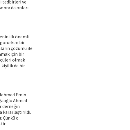
 tedbirleri ve
sonra da onları
enin ilk önemli
 görürken bir
unların çözümü ile
amak için bir
kçüleri olmak
kişilik de bir
en Mehmed Emin
 Ağaoğlu Ahmed
ir derneğin
kararlaştırıldı.
ır. Çünkü o
tir.