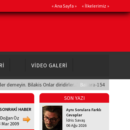
«
Ana Sayfa
» «
İlkelerimiz
»
Rİ
VİDEO GALERİ
üler demeyin. Bilakis Onlar diridirler..." Bakara-154
SON YAZI
SONRAKİ HABER
Aynı Sorulara Farklı
Cevaplar
Doğan Öz
İdris Savaş
8 Mar 2009
06 Ağu 2026