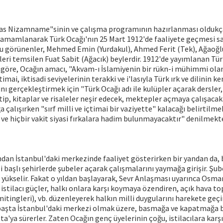
sas Nizamname"sinin ve çalışma programının hazırlanması oldukç
 tamamlanarak Türk Ocağı'nın 25 Mart 1912'de faaliyete geçmesi sa
u görünenler, Mehmed Emin (Yurdakul), Ahmed Ferit (Tek), Ağaoğ
ileri temsilen Fuat Sabit (Ağacık) beylerdir. 1912'de yayımlanan Tü
öre, Ocağın amacı, "Akvam-ı İslamiyenin bir rükn-i mühimmi olan 
çtimai, iktisadi seviyelerinin terakki ve i'lasıyla Türk ırk ve dilinin
ını gerçekleştirmek için "Türk Ocağı adı ile kulüpler açarak dersler
p, kitaplar ve risaleler neşir edecek, mektepler açmaya çalışacak
çalışırken "sırf milli ve içtimai bir vaziyette" kalacağı belirtilme
ve hiçbir vakit siyasi fırkalara hadim bulunmayacaktır" denilmekte
ndan İstanbul'daki merkezinde faaliyet gösterirken bir yandan da, 
i başlı şehirlerde şubeler açarak çalışmalarını yaymağa girişir. Şub
e yükselir. Fakat o yıldan başlayarak, Sevr Anlaşması uyarınca Osma
stilacı güçler, halkı onlara karşı koymaya özendiren, açık hava top
tingleri), vb. düzenleyerek halkın milli duygularını harekete geç
 başta İstanbul'daki merkezi olmak üzere, basmağa ve kapatmağa ba
ta'ya sürerler. Zaten Ocağın genç üyelerinin çoğu, istilacılara karş