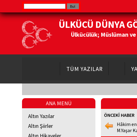
ÜLKÜCÜ DÜNYA G
Ülkücülük; Müslüman ve Do
TÜM YAZILAR
Y
ANA MENÜ
ÖNCEKİ HABER
Altın Yazılar
Hâkim en
Altın Şiirler
M.Yaşar K
Altın Hikayeler