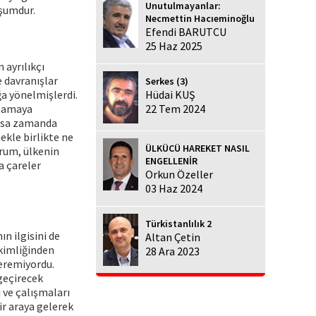
Unutulmayanlar:
uşumdur.
Necmettin Hacıeminoğlu
Efendi BARUTCU
25 Haz 2025
 ayrılıkçı
e davranışlar
Serkes (3)
ğa yönelmişlerdi.
Hüdai KUŞ
ulamaya
22 Tem 2024
kısa zamanda
ekle birlikte ne
ÜLKÜCÜ HAREKET NASIL
durum, ülkenin
ENGELLENİR
a çareler
Orkun Özeller
03 Haz 2024
Türkistanlılık 2
n ilgisini de
Altan Çetin
 kimliğinden
28 Ara 2023
teremiyordu.
 geçirecek
ı ve çalışmaları
ir araya gelerek