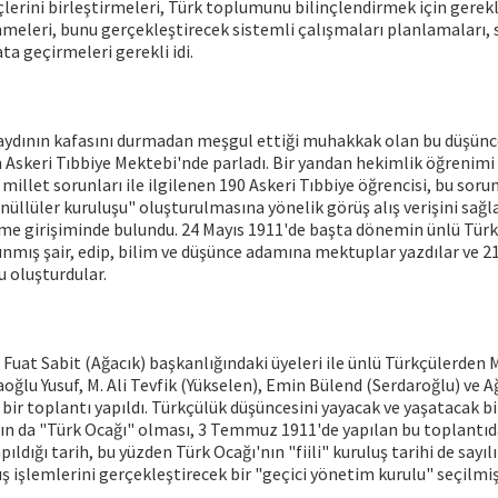
çlerini birleştirmeleri, Türk toplumunu bilinçlendirmek için gerekli
eleri, bunu gerçekleştirecek sistemli çalışmaları planlamaları, 
a geçirmeleri gerekli idi.
k aydının kafasını durmadan meşgul ettiği muhakkak olan bu düşünc
 Askeri Tıbbiye Mektebi'nde parladı. Bir yandan hekimlik öğrenimi
 millet sorunları ile ilgilenen 190 Askeri Tıbbiye öğrencisi, bu sor
nüllüler kuruluşu" oluşturulmasına yönelik görüş alış verişini sağl
me girişiminde bulundu. 24 Mayıs 1911'de başta dönemin ünlü Tür
ınmış şair, edip, bilim ve düşünce adamına mektuplar yazdılar ve 21 
u oluşturdular.
 Fuat Sabit (Ağacık) başkanlığındaki üyeleri ile ünlü Türkçülerd
aoğlu Yusuf, M. Ali Tevfik (Yükselen), Emin Bülend (Serdaroğlu) ve
ı bir toplantı yapıldı. Türkçülük düşüncesini yayacak ve yaşatacak b
ın da "Türk Ocağı" olması, 3 Temmuz 1911'de yapılan bu toplantıda 
ıldığı tarih, bu yüzden Türk Ocağı'nın "fiili" kuruluş tarihi de sayıl
ş işlemlerini gerçekleştirecek bir "geçici yönetim kurulu" seçilmiş