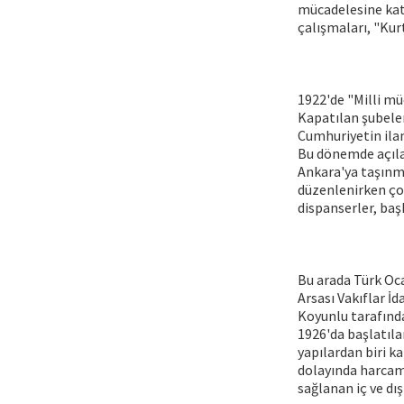
mücadelesine kat
çalışmaları, "Kurt
1922'de "Milli mü
Kapatılan şubeler
Cumhuriyetin ilan
Bu dönemde açılan
Ankara'ya taşınmı
düzenlenirken çok
dispanserler, baş
Bu arada Türk Oca
Arsası Vakıflar İ
Koyunlu tarafınd
1926'da başlatıla
yapılardan biri k
dolayında harcama
sağlanan iç ve dış