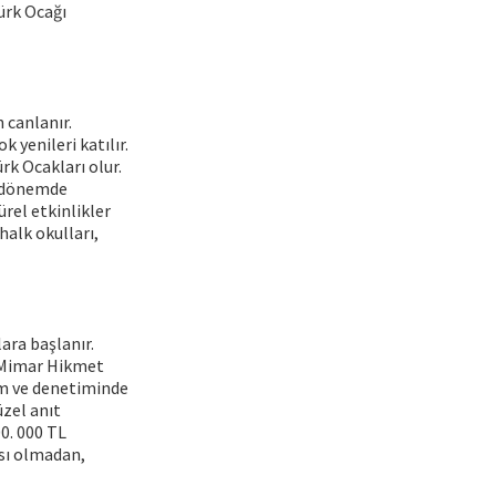
ürk Ocağı
 canlanır.
 yenileri katılır.
rk Ocakları olur.
bu dönemde
rel etkinlikler
halk okulları,
ara başlanır.
k Mimar Hikmet
im ve denetiminde
zel anıt
00. 000 TL
ısı olmadan,