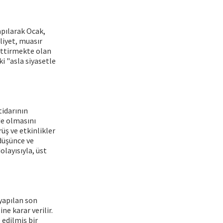
apılarak Ocak,
lliyet, muasır
ettirmekte olan
i "asla siyasetle
tidarının
de olmasını
üş ve etkinlikler
 düşünce ve
olayısıyla, üst
yapılan son
ne karar verilir.
 edilmiş bir