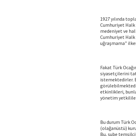
1927 yılında topl
Cumhuriyet Halk Pa
medeniyet ve hal
Cumhuriyet Halk F
uğraşmama" ilkes
Fakat Türk Ocağın
siyasetçilerini t
istemektedirler. 
görülebilmektedir
etkinlikleri, bunl
yönetim yetkilil
Bu durum Türk Oc
(olağanüstü) kurul
Bu, şube temsilci