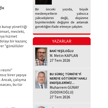
ğlu
Bir önceki yazıda, büyük
medeniyetlerin yalnızca
yükselişlerini değil, düşünme
biçimlerindeki değişimi de anlamak
n kurup yönettiği
gerektiğini ifade etmeye çalıştım.
limsel, mesleki,
 veya hizmet
YAZARLAR
dolayı bir kazanç
rer "gönüllüler
BAKİ YEŞİLOĞLU
M. Metin KAPLAN
27 Tem 2026
ı resmi"
BU SÜREÇ TÜRKİYE’Yİ
msız birer yapıya
NEREYE GÖTÜRÜR? HAKLI
r. Ancak, çalışma
ENDİŞELERİMİZ...
Kısacası, bu tür
Muharrem GÜNAY
(SIDDIKOĞLU)
27 Tem 2026