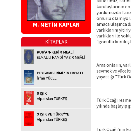
Milletimiz, tarihi
kuruluşlarının en
yurdumuzda Tanzi
ömürlü olamıyor.
M. METİN KAPLAN
amaca ulaşınca dağ
varlıklarını yitir
varlıkları ile yo
KİTAPLAR
"gönüllü kuruluşla
KUR'AN-KERİM MEALİ
ELMALILI HAMDİ YAZIR MEÂLİ
Ama onların, varlı
sevmek ve yücelt
PEYGAMBERİMİZİN HAYATI
yaşattığı "Türk Oc
İrfan YÜCEL
9 IŞIK
Alparslan TÜRKEŞ
Türk Ocağı resme
yılında başlayıp 
9 IŞIK VE TÜRKÝYE
Alparslan TÜRKEŞ
Türk Ocağı'nın ku