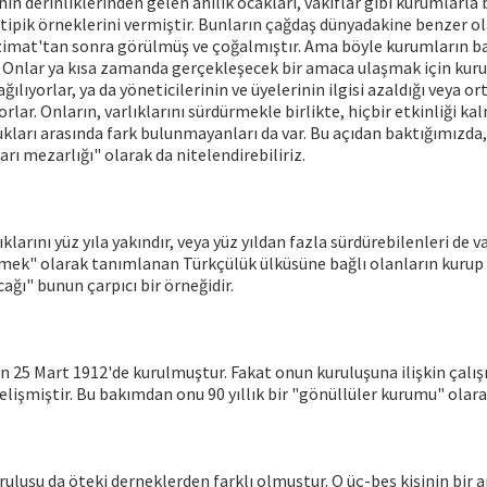
nin derinliklerinden gelen ahilik ocakları, vakıflar gibi kurumlarla
 tipik örneklerini vermiştir. Bunların çağdaş dünyadakine benzer ola
mat'tan sonra görülmüş ve çoğalmıştır. Ama böyle kurumların ba
 Onlar ya kısa zamanda gerçekleşecek bir amaca ulaşmak için kuru
ılıyorlar, ya da yöneticilerinin ve üyelerinin ilgisi azaldığı veya or
iyorlar. Onların, varlıklarını sürdürmekle birlikte, hiçbir etkinliği k
klukları arasında fark bulunmayanları da var. Bu açıdan baktığımızda,
rı mezarlığı" olarak da nitelendirebiliriz.
klarını yüz yıla yakındır, veya yüz yıldan fazla sürdürebilenleri de va
mek" olarak tanımlanan Türkçülük ülküsüne bağlı olanların kurup
ağı" bunun çarpıcı bir örneğidir.
n 25 Mart 1912'de kurulmuştur. Fakat onun kuruluşuna ilişkin çalı
gelişmiştir. Bu bakımdan onu 90 yıllık bir "gönüllüler kurumu" olarak
ruluşu da öteki derneklerden farklı olmuştur. O üç-beş kişinin bir 