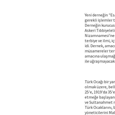
Yeni derneğin "E
gerekli işlemler
Derneğin kurucus
Askeri Tıbbiyelel
Nizamnamesi'ne g
terbiye ve ilmi, i
idi. Dernek, amac
müsamereler terti
amacına ulaşmağa 
ile uğraşmayacak 
Türk Ocağı bir ya
olmak üzere, bell
25'e, 1919'da 35'
etmeğe başlayan i
ve Sultanahmet mi
Türk Ocaklarını,
yöneticilerini Mal