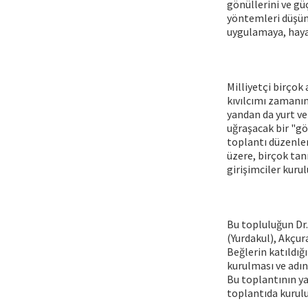
gönüllerini ve gü
yöntemleri düşünm
uygulamaya, hayat
Milliyetçi birço
kıvılcımı zamanın
yandan da yurt ve
uğraşacak bir "gö
toplantı düzenle
üzere, birçok tan
girişimciler kurul
Bu topluluğun Dr.
(Yurdakul), Akçur
Beğlerin katıldığ
kurulması ve adın
Bu toplantının yap
toplantıda kurulu