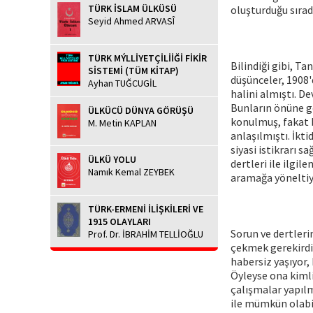
TÜRK İSLAM ÜLKÜSÜ
oluşturduğu sırada
Seyid Ahmed ARVASÎ
TÜRK MÝLLİYETÇİLİİĞİ FİKİR
Bilindiği gibi, T
SİSTEMİ (TÜM KİTAP)
düşünceler, 1908'd
Ayhan TUĞCUGİL
halini almıştı. D
Bunların önüne ge
ÜLKÜCÜ DÜNYA GÖRÜŞÜ
konulmuş, fakat 
M. Metin KAPLAN
anlaşılmıştı. İkt
siyasi istikrarı s
ÜLKÜ YOLU
dertleri ile ilgil
Namık Kemal ZEYBEK
aramağa yöneltiy
TÜRK-ERMENİ İLİŞKİLERİ VE
1915 OLAYLARI
Sorun ve dertleri
Prof. Dr. İBRAHİM TELLİOĞLU
çekmek gerekirdi
habersiz yaşıyor,
Öyleyse ona kimli
çalışmalar yapılma
ile mümkün olabil