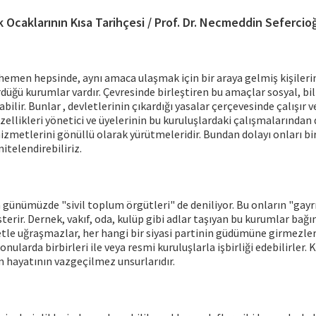
k Ocaklarının Kısa Tarihçesi / Prof. Dr. Necmeddin Sefercio
hemen hepsinde, aynı amaca ulaşmak için bir araya gelmiş kişileri
ürdüğü kurumlar vardır. Çevresinde birleştiren bu amaçlar sosyal, bi
olabilir. Bunlar , devletlerinin çıkardığı yasalar çerçevesinde çalışır
zellikleri yönetici ve üyelerinin bu kuruluşlardaki çalışmalarından 
zmetlerini gönüllü olarak yürütmeleridir. Bundan dolayı onları bi
itelendirebiliriz.
 günümüzde "sivil toplum örgütleri" de deniliyor. Bu onların "gayr
terir. Dernek, vakıf, oda, kulüp gibi adlar taşıyan bu kurumlar bağı
setle uğraşmazlar, her hangi bir siyasi partinin güdümüne girmezle
 konularda birbirleri ile veya resmi kuruluşlarla işbirliği edebilirler. 
 hayatının vazgeçilmez unsurlarıdır.