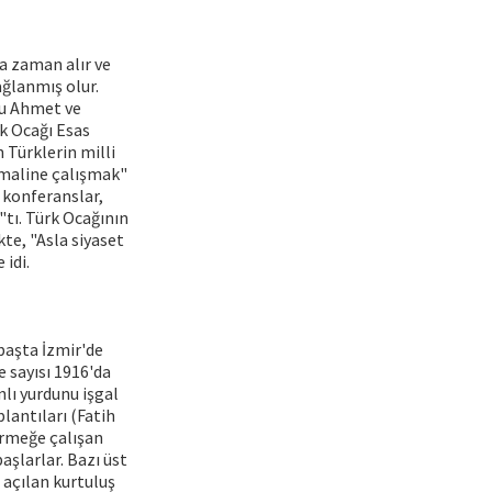
a zaman alır ve
ğlanmış olur.
lu Ahmet ve
rk Ocağı Esas
Türklerin milli
 kemaline çalışmak"
, konferanslar,
"tı. Türk Ocağının
kte, "Asla siyaset
 idi.
başta İzmir'de
e sayısı 1916'da
nlı yurdunu işgal
lantıları (Fatih
irmeğe çalışan
şlarlar. Bazı üst
ı açılan kurtuluş