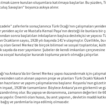
ılmak üzere kurulan oluşumlara katılmaya başlarlar. Bu yüzden, T
uluş Savaşları" boyunca askıya alınır.
cadele" zaferlerle sonuçlanınca Türk Ocağı'nın çalışmaları yeniden
 yeniden açılır ve Mustafa Kemal Paşa'nın desteği ile bunlara bir çok
ından sonra başlatılan inkılapların başlıca destekçisi ve yayıcısı Tü
 Ocakların sayısı, 1928 yılı başında 141'e ulaşmıştır. Özellikle, 
ş olan Genel Merkez'de birçok bilimsel ve sosyal toplantılar, kültü
 sayıda da eser yayınlanır. Şubeler de kendi imkanları çerçevesine 
ka sosyal kuruluşlar kurarak topluma yararlı olmağa çalışırlar.
ğı'na Ankara'da bir Genel Merkez yapısı kazandırmak için çalışmal
daresinden satın alınan yapının proje ve planları Türk Ocaklı Yükse
an hazırlanır ve yapım çalışmalarına başlanır. Koyunlu'nun gözet
n inşaat, 1928'de tamamlanır. Böylece Ankara'ya en görkemli ve gü
azandırılmış olur. Bu yapıya ve donanımına, zamanın değerleri ile 6
 yapılır. Önemli olan husus, bu anıt yapının , devletin maddi katk
 bağış ve yardımlarla inşa edilmiş olmasıdır.