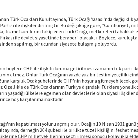
anan Türk Ocakları Kurultayında, Türk Ocağı Yasası'nda değişiklik y
rtisi ile ilişkilendirilmiştir. Bu değişikliğe göre, "Cumhuriyet, mi
kçılık mefkurelerini takip eden Türk Ocağı, mefkureleri tahakkuk 
ırkası ile devlet siyasetinde beraber" olacaktı. Böylece, kuruluştak
inden sapılmış, bir ucundan siyasete bulaşmış oluyordu.
ın böylece CHP ile ilişkili duruma getirilmesi zamanın tek parti ik
atmin etmez. Onlar Türk Ocağının yüzde yüz bir teslimiyetçilik için
Buna karşılık Ocak şubelerinde CHP'nin hoşuna gitmeyebilecek gör
. Özellikle de Türk Ocaklarının Türkiye dışındaki Türklere yönelik
arın yaşadığı ülkelere egemen olan devletlerle olan siyasi ilişkiler d
erince hoş karşılanmamaktadır.
ağı'nın kapatılması yolunu açmış olur. Ocağın 10 Nisan 1931 günü 
tayında, derneğin 264 şubesi ile birlikte tüzel kişiliğini feshetmesi
liklerine CHP milletvekillerinin seçtirilmesi sonucu kolaylıkla elde