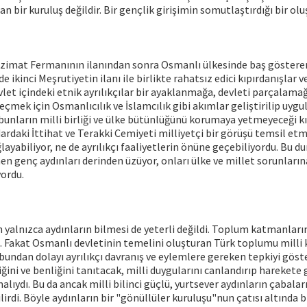
n bir kuruluş değildir. Bir gençlik girişimin somutlaştırdığı bir ol
anzimat Fermanının ilanından sonra Osmanlı ülkesinde baş gösteren
e ikinci Meşrutiyetin ilanı ile birlikte rahatsız edici kıpırdanışlar v
evlet içindeki etnik ayrılıkçılar bir ayaklanmağa, devleti parçalama
çmek için Osmanlıcılık ve İslamcılık gibi akımlar geliştirilip uyg
bunların milli birliği ve ülke bütünlüğünü korumaya yetmeyeceği 
idardaki İttihat ve Terakki Cemiyeti milliyetçi bir görüşü temsil etm
ağlayabiliyor, ne de ayrılıkçı faaliyetlerin önüne geçebiliyordu. Bu 
enen genç aydınları derinden üzüyor, onları ülke ve millet sorunların
ordu.
n yalnızca aydınların bilmesi de yeterli değildi. Toplum katmanlarını
. Fakat Osmanlı devletinin temelini oluşturan Türk toplumu milli
 bundan dolayı ayrılıkçı davranış ve eylemlere gereken tepkiyi gös
ğini ve benliğini tanıtacak, milli duygularını canlandırıp harekete
lıydı. Bu da ancak milli bilinci güçlü, yurtsever aydınların çabalar
irdi. Böyle aydınların bir "gönüllüler kuruluşu"nun çatısı altında b