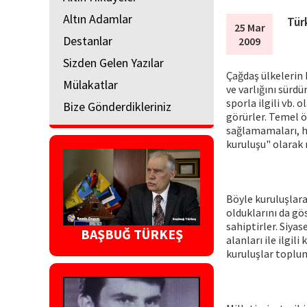
Altın Adamlar
Tür
25 Mar
Destanlar
2009
Sizden Gelen Yazılar
Çağdaş ülkelerin 
Mülakatlar
ve varlığını sürd
sporla ilgili vb. 
Bize Gönderdikleriniz
görürler. Temel ö
sağlamamaları, hi
kuruluşu" olarak n
Böyle kuruluşlara
olduklarını da gös
sahiptirler. Siya
BAŞBUĞ TÜRKEŞ
alanları ile ilgili
kuruluşlar toplum