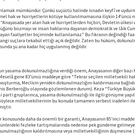
ı anlamak mümkündür. Çünkü suçüstü halinde isnadın keyfî ve uydur
el hak ve hürriyetlerin kötüye kullanılmamasına ilişkin 14’üncü m
 “Anayasada yer alan hak ve hürriyetlerden hiçbiri, Devletin ülkesi 
ğünü bozmayı ve insan haklarına dayanan demokratik ve lâik Cum
yan faaliyetler biçiminde kullanılamaz.” Bu fıkranın değindiği faa
ngi suçlara tekabül ettiği açık değildir. Zaten bu hüküm, dokunul
sunda şu ana kadar hiç uygulanmış değildir.
n yasama dokunulmazlığına verdiği önem, Anayasanın diğer bazı
 Meselâ gene 83’üncü maddeye göre “Tekrar seçilen milletvekili ha
uşturma, Meclisin yeniden dokunulmazlığını kaldırmasına bağlıdır.”
is Berberoğlu olayında gözlemlenen durum). Keza “Türkiye Büyük
si parti gruplarınca, yasama dokunulmazlığı ile ilgili görüşme yapı
. Böylece milletvekillerinin bu konuda tamamen serbest iradeleri il
iştir.
 konusunda daha da önemli bir garanti, Anayasanın 85’inci madde
günlerdeki fezleke tartışmalarında nedense pek gündeme gelmey
unulmazlığının kaldırılmasına veya milletvekilliğinin düşmesine (