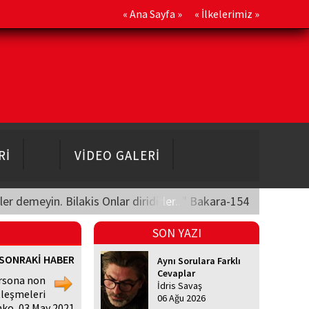
«
Ana Sayfa
» «
İlkelerimiz
»
Rİ
VİDEO GALERİ
üler demeyin. Bilakis Onlar diridirler..." Bakara-154
SON YAZI
SONRAKİ HABER
Aynı Sorulara Farklı
Cevaplar
ersona non
İdris Savaş
tleşmeleri
06 Ağu 2026
o, 03 May 2021