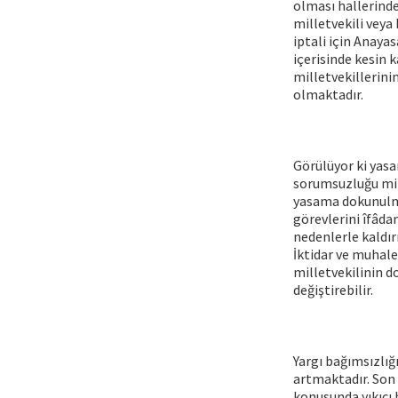
olması hallerinde,
milletvekili veya 
iptali için Anay
içerisinde kesin
milletvekillerini
olmaktadır.
Görülüyor ki yas
sorumsuzluğu mill
yasama dokunulma
görevlerini îfâda
nedenlerle kaldır
İktidar ve muhale
milletvekilinin d
değiştirebilir.
Yargı bağımsızlığ
artmaktadır. Son
konusunda yıkıcı 