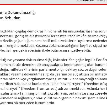
ama Dokunulmazlığı
un özbudun
zlıkları çağdaş demokrasinin önemli bir unsurudur. Yasama sor
 her türlü görüş ve eleştirilerini serbestçe ifade imkânı vermekte;
a Meclis çoğunluğunun muhalif milletvekillerini uydurma nedenler
rını engellemektedir. Yasama dokunulmazlığının keyfî ve siyasi n
Meclisin gerçek iradesinin ifade bulmasını engelleyebilir.
uğu ve yasama dokunulmazlığı, kökenleri Yeniçağın İngiliz Parl
hemen bütün demokratik anayasalarda benimsenmiş olan kurumlar
uğu, milletvekillerinin parlâmento içindeki oy, söz ve düşünceler
ları; yasama dokunulmazlığı da üzerine bir suç atılan bir milletve
rarı olmadıkça yargılanamayacağı ve tutuklanamayacağı anlamı
erikan hukukunda bunlardan ilkine “söz hürriyeti” (freedom of sp
 hürriyeti” (freedom from arrest) adı verilmektedir. Aslında her ik
n şahıslarına tanınmış bir imtiyaz olmayıp, onların yasama görevle
lmelerini sağlayan, onları yürütme organının haksız işlemlerine 
yararına hizmet eden kurumlardır.