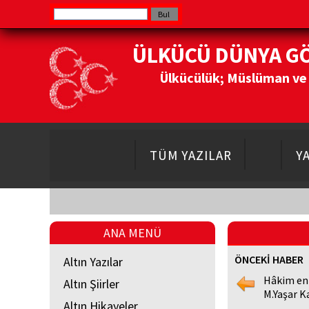
ÜLKÜCÜ DÜNYA G
Ülkücülük; Müslüman ve Do
TÜM YAZILAR
Y
ANA MENÜ
ÖNCEKİ HABER
Altın Yazılar
Hâkim en
Altın Şiirler
M.Yaşar K
Altın Hikayeler