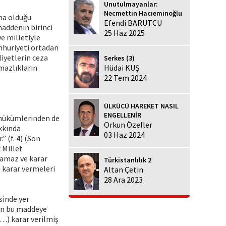
Unutulmayanlar:
Necmettin Hacıeminoğlu
ma olduğu
Efendi BARUTCU
addenin birinci
25 Haz 2025
ve milletiyle
huriyeti ortadan
liyetlerin ceza
Serkes (3)
mazlıkların
Hüdai KUŞ
22 Tem 2024
ÜLKÜCÜ HAREKET NASIL
ENGELLENİR
 hükümlerinden de
Orkun Özeller
kkında
03 Haz 2024
 (f. 4) (Son
 Millet
lamaz ve karar
Türkistanlılık 2
e karar vermeleri
Altan Çetin
28 Ara 2023
sinde yer
en bu maddeye
…) karar verilmiş