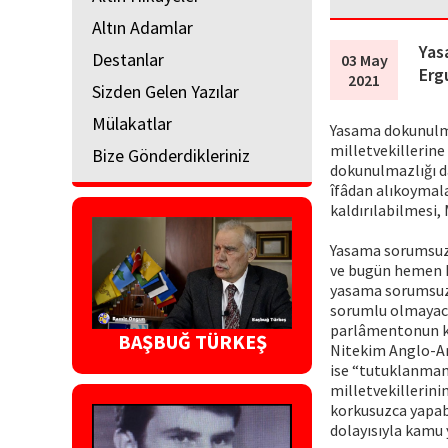
Altın Adamlar
Yas
Destanlar
03 May
Erg
2021
Sizden Gelen Yazılar
Mülakatlar
Yasama dokunulma
milletvekillerine
Bize Gönderdikleriniz
dokunulmazlığı d
îfâdan alıkoymala
kaldırılabilmesi, 
Yasama sorumsuzl
ve bugün hemen 
yasama sorumsuzl
sorumlu olmayacak
parlâmentonun ka
BAŞBUĞ TÜRKEŞ
Nitekim Anglo-Am
ise “tutuklanmama
milletvekillerini
korkusuzca yapabi
dolayısıyla kamu 