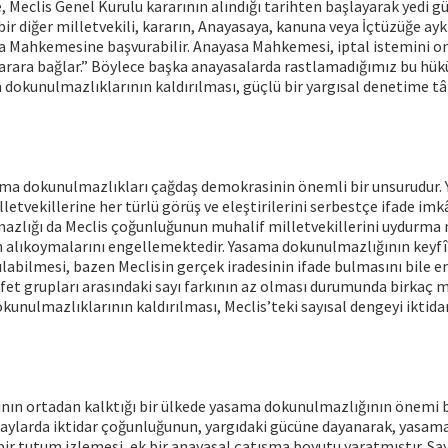
 Meclis Genel Kurulu kararının alındığı tarihten başlayarak yedi gün
bir diğer milletvekili, kararın, Anayasaya, kanuna veya İçtüzüğe aykır
asa Mahkemesine başvurabilir. Anayasa Mahkemesi, iptal istemini 
 karara bağlar.” Böylece başka anayasalarda rastlamadığımız bu hü
n dokunulmazlıklarının kaldırılması, güçlü bir yargısal denetime tâ
ama dokunulmazlıkları çağdaş demokrasinin önemli bir unsurudur.
etvekillerine her türlü görüş ve eleştirilerini serbestçe ifade im
zlığı da Meclis çoğunluğunun muhalif milletvekillerini uydurma 
n alıkoymalarını engellemektedir. Yasama dokunulmazlığının keyfî 
ılabilmesi, bazen Meclisin gerçek iradesinin ifade bulmasını bile en
fet grupları arasındaki sayı farkının az olması durumunda birkaç 
okunulmazlıklarının kaldırılması, Meclis’teki sayısal dengeyi iktida
ının ortadan kalktığı bir ülkede yasama dokunulmazlığının önemi b
 aylarda iktidar çoğunluğunun, yargıdaki gücüne dayanarak, yasam
bir tutum izlemesi, ek bir anayasal çatışma boyutu yaratmıştır. S