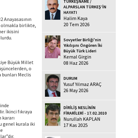
TÜRKEŞNAME /
ALPARSLAN TÜRKEŞ’İN
HAYATI
Halim Kaya
82 Anayasasının
20 Tem 2026
olmakla birlikte,
er ikisini
lurdu.
Sovyetler Birliği'nin
Yıkılışını Öngören İki
Büyük Türk Lideri
Kemal Girgin
iye Büyük Millet
08 Haz 2026
düşüncelerden, o
 bunları Meclis
DURUM
Yusuf Yılmaz ARAÇ
26 May 2026
inde
DİRİLİŞ NESLİNİN
. İkinci fıkraya
FİRARÎLERİ - 17.02.2010
n kararı
Nurullah KAPLAN
 genel kurala iki
17 Kas 2025
ce
ar”dır.