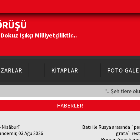
ÖRÜŞÜ
kuz Işıkçı Milliyetçiliktir...
AZARLAR
KİTAPLAR
FOTO GALE
"...Şehitlere öl
HABERLER
-Nisâburî
Batı ile Rusya arasında `p
andemir, 03 Ağu 2026
grata` res
Roman Goncharenk