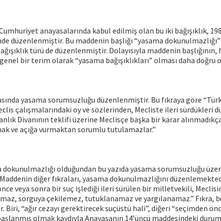
Cumhuriyet anayasalarında kabul edilmiş olan bu iki bağışıklık, 19
de düzenlenmiştir. Bu maddenin başlığı “yasama dokunulmazlığı” 
ağışıklık türü de düzenlenmiştir. Dolayısıyla maddenin başlığının, h
enel bir terim olarak “yasama bağışıklıkları” olması daha doğru o
rasında yasama sorumsuzluğu düzenlenmiştir. Bu fıkraya göre “Türk
eclis çalışmalarındaki oy ve sözlerinden, Mecliste ileri sürdükleri 
lık Divanının teklifi üzerine Meclisçe başka bir karar alınmadıkça
mak ve açığa vurmaktan sorumlu tutulamazlar.”
dokunulmazlığı olduğundan bu yazıda yasama sorumsuzluğu üzer
Maddenin diğer fıkraları, yasama dokunulmazlığını düzenlemektedir
e veya sonra bir suç işlediği ileri sürülen bir milletvekili, Meclisi
maz, sorguya çekilemez, tutuklanamaz ve yargılanamaz.” Fıkra, bu
r. Biri, “ağır cezayı gerektirecek suçüstü hali”, diğeri “seçimden ön
aşlanmış olmak kaydıyla Anayasanın 14’üncü maddesindeki duruml