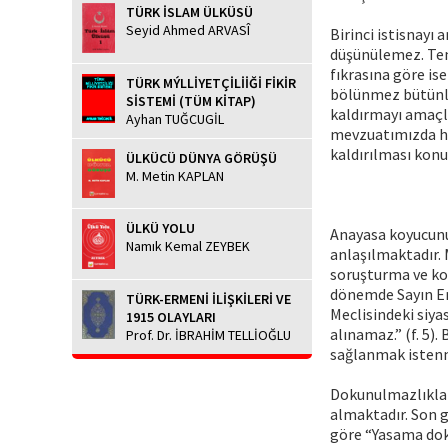
TÜRK İSLAM ÜLKÜSÜ
Seyid Ahmed ARVASÎ
Birinci istisnay
düşünülemez. Tem
fıkrasına göre ise
TÜRK MÝLLİYETÇİLİİĞİ FİKİR
bölünmez bütünlü
SİSTEMİ (TÜM KİTAP)
kaldırmayı amaçla
Ayhan TUĞCUGİL
mevzuatımızda ha
kaldırılması konu
ÜLKÜCÜ DÜNYA GÖRÜŞÜ
M. Metin KAPLAN
ÜLKÜ YOLU
Anayasa koyucunu
Namık Kemal ZEYBEK
anlaşılmaktadır.
soruşturma ve kov
dönemde Sayın En
TÜRK-ERMENİ İLİŞKİLERİ VE
Meclisindeki siya
1915 OLAYLARI
alınamaz.” (f. 5)
Prof. Dr. İBRAHİM TELLİOĞLU
sağlanmak istenm
Dokunulmazlıklar
almaktadır. Son 
göre “Yasama dok