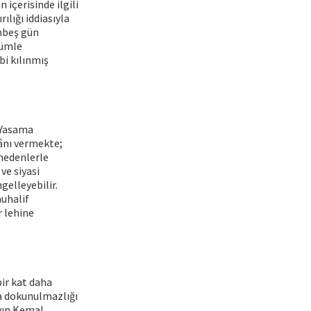
 içerisinde ilgili
ılığı iddiasıyla
onbeş gün
kümle
bi kılınmış
 Yasama
kânı vermekte;
nedenlerle
ve siyasi
gelleyebilir.
muhalif
r lehine
ir kat daha
a dokunulmazlığı
ayın Kemal