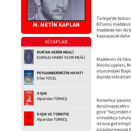
Türkiye’de bütün 
M. METİN KAPLAN
83’üncü maddesin
maddede her iki b
kapsayacak daha g
KİTAPLAR
KUR'AN-KERİM MEALİ
ELMALILI HAMDİ YAZIR MEÂLİ
Maddenin ilk fık
Meclisi üyeleri, M
oturumdaki Başkan
PEYGAMBERİMİZİN HAYATI
dışında tekrarla
İrfan YÜCEL
9 IŞIK
Alparslan TÜRKEŞ
Konumuz yasama 
durulmayacaktır. 
göre “Seçimden önc
9 IŞIK VE TÜRKÝYE
olmadıkça tutula
Alparslan TÜRKEŞ
istisna getirmişti
soruşturmasına b