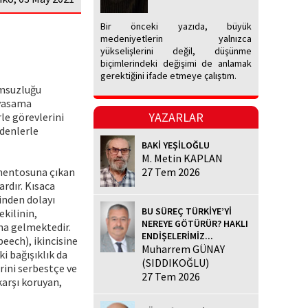
Bir önceki yazıda, büyük
medeniyetlerin yalnızca
yükselişlerini değil, düşünme
biçimlerindeki değişimi de anlamak
gerektiğini ifade etmeye çalıştım.
umsuzluğu
 yasama
YAZARLAR
le görevlerini
edenlerle
BAKİ YEŞİLOĞLU
M. Metin KAPLAN
âmentosuna çıkan
27 Tem 2026
dır. Kısaca
inden dolayı
BU SÜREÇ TÜRKİYE’Yİ
kilinin,
NEREYE GÖTÜRÜR? HAKLI
na gelmektedir.
ENDİŞELERİMİZ...
eech), ikincisine
Muharrem GÜNAY
i bağışıklık da
(SIDDIKOĞLU)
rini serbestçe ve
27 Tem 2026
karşı koruyan,