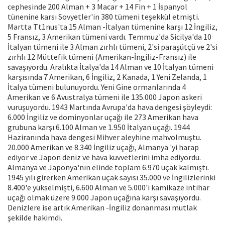
cephesinde 200 Alman + 3 Macar + 14 Fin + 1 İspanyol
tünenine karsı Sovyetler'in 380 tümeni teşekkül etmişti.
Martta Tt1nus'ta 15 Alman -İtalyan tümenine karşı 12 İngiliz,
5 Fransız, 3 Amerikan tümeni vardı. Temmuz'da Sicilya'da 10
İtalyan tümeni ile 3 Alman zırhlı tümeni, 2'si paraşütçü ve 2'si
zırhlı 12 Müttefik tümeni (Amerikan-İngiliz-Fransız) ile
savaşıyordu. Aralıkta İtalya'da 14 Alman ve 10 İtalyan tümeni
karşısında 7 Amerikan, 6 İngiliz, 2 Kanada, 1 Yeni Zelanda, 1
İtalya tümeni bulunuyordu. Yeni Gine ormanlarında 4
Amerikan ve 6 Avustralya tümeni ile 135.000 Japon askeri
vuruşuyordu. 1943 Martında Avrupa'da hava dengesi şöyleydi:
6.000 İngiliz ve dominyonlar uçağı ile 273 Amerikan hava
grubuna karşı 6.100 Alman ve 1.950 İtalyan uçağı. 1944
Haziranında hava dengesi Mihver aleyhine mahvolmuştu.
20.000 Amerikan ve 8.340 İngiliz uçağı, Almanya 'yi harap
ediyor ve Japon deniz ve hava kuvvetlerini imha ediyordu.
Almanya ve Japonya'nın elinde toplam 6.970 uçak kalmıştı.
1945 yılı girerken Amerikan uçak sayısı 35.000 ve İngilizlerinki
8.400'e yükselmişti, 6.600 Alman ve 5.000'i kamikaze intihar
uçağı olmak üzere 9.000 Japon uçağına karşı savaşıyordu.
Denizlere ise artık Amerikan -İngiliz donanması mutlak
şekilde hakimdi.