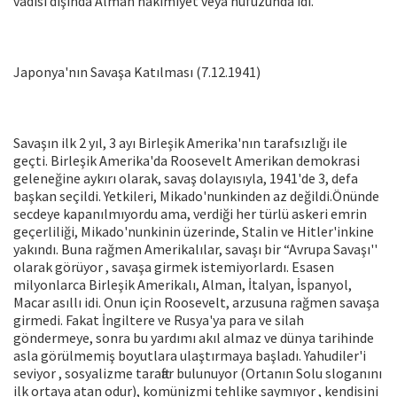
vadisi dışında Alman hakimiyet veya nüfuzunda idi.
Japonya'nın Savaşa Katılması (7.12.1941)
Savaşın ilk 2 yıl, 3 ayı Birleşik Amerika'nın tarafsızlığı ile
geçti. Birleşik Amerika'da Roosevelt Amerikan demokrasi
geleneğine aykırı olarak, savaş dolayısıyla, 1941'de 3, defa
başkan seçildi. Yetkileri, Mikado'nunkinden az değildi.Önünde
secdeye kapanılmıyordu ama, verdiği her türlü askeri emrin
geçerliliği, Mikado'nunkinin üzerinde, Stalin ve Hitler'inkine
yakındı. Buna rağmen Amerikalılar, savaşı bir “Avrupa Savaşı''
olarak görüyor , savaşa girmek istemiyorlardı. Esasen
milyonlarca Birleşik Amerikalı, Alman, İtalyan, İspanyol,
Macar asıllı idi. Onun için Roosevelt, arzusuna rağmen savaşa
girmedi. Fakat İngiltere ve Rusya'ya para ve silah
göndermeye, sonra bu yardımı akıl almaz ve dünya tarihinde
asla görülmemiş boyutlara ulaştırmaya başladı. Yahudiler'i
seviyor , sosyalizme taraftar bulunuyor (Ortanın Solu sloganını
ilk ortaya atan odur), komünizmi tehlike saymıyor , kendisini