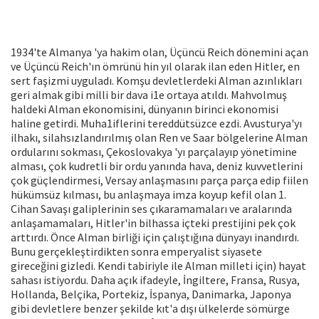
1934'te Almanya 'ya hakim olan, Üçüncü Reich dönemini açan
ve Üçüncü Reich'ın ömrünü hin yıl olarak ilan eden Hitler, en
sert faşizmi uyguladı. Komşu devletlerdeki Alman azınlıkları
geri almak gibi milli bir dava i1e ortaya atıldı. Mahvolmuş
haldeki Alman ekonomisini, dünyanın birinci ekonomisi
haline getirdi. Muha1iflerini tereddütsüzce ezdi. Avusturya'yı
ilhakı, silahsızlandırılmış olan Ren ve Saar bölgelerine Alman
ordularını sokması, Çekoslovakya 'yı parçalayıp yönetimine
alması, çok kudretli bir ordu yanında hava, deniz kuvvetlerini
çok güçlendirmesi, Versay anlaşmasını parça parça edip fiilen
hükümsüz kılması, bu anlaşmaya imza koyup kefil olan 1.
Cihan Savaşı galiplerinin ses çıkaramamaları ve aralarında
anlaşamamaları, Hitler'in bilhassa içteki prestijini pek çok
arttırdı. Önce Alman birliği için çalıştığına dünyayı inandırdı.
Bunu gerçekleştirdikten sonra emperyalist siyasete
gireceğini gizledi. Kendi tabiriyle ile Alman milleti için) hayat
sahası istiyordu. Daha açık ifadeyle, İngiltere, Fransa, Rusya,
Hollanda, Belçika, Portekiz, İspanya, Danimarka, Japonya
gibi devletlere benzer şekilde kıt'a dışı ülkelerde sömürge