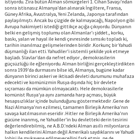
istiyordu. Zira bütün Alman sômürgeleri 1. Cihan Savaşı'ndan
sonra istisnasız Almanya'dan alınarak İngiltere, Fransa,
Güney Afrika, Avustralya, Yeni Zelanda, Japonya tarafından
paylaşılmıştı. Ancak bu çizgide de kalmayacağı, Napolyon gibi
Avrupa hakimiyeti istediği gittikçe açığa çıkıyordu. Dünyanın
belki en gelişmiş toplumu olan Almanlar'ı şiddet., korku,
baskı, yalan ve hayal ile kendi çevresinde sımsıkı topladı ki,
tarihin inanılmaz gelişmelerinden biridir .Korkunç bir Yahudi
düşmanlığı ilan etti. Yahudiler'i sistemli şekilde yok etmeye
başladı. Slavlar'dan da nefret ediyor , demokrasilerin
güçsüzlüğü ile eğleniyordu. Alman birliğini gerçekleştirdikten
sonra 1939'da durmasını bilse idi, Almanya, bugüne kadar
dünyanın birinci askeri ve iktisadi devleti durumunu muhafaza
edecekti ve komünizmin Rusya dışında hiç bir devlete
sıçraması da mümkün olmayacaktı. Hele demokrasilerle
komünist Rusya'ya aynı zamanda harp açması, büyük
hesapsızlıklar içinde bulunduğunu göstermektedir .Gene de
Nazi Almanya'nın ezilmesi, tamamen Birleşik Amerika'nın
savaşa katılmasının eseridir .Hitler ne Birleşik Amerika'nın
gücüne inanmış, ne Yahudiler'in bu devletteki derin tesirini
değerlendirebilmiş, ne A.B.D.'ndeki Alman asıllı milyonlarca
halkın kendilerini Alman değil Amerikalı saydıklarını ve Yahudi
lobisi ile mukayese edilmeyeceğini fark etmiş, ne de