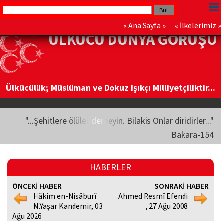
«
Ana Sayfa
» «
İlkelerimiz
»
ÜLKÜCÜ DÜNYA GÖRÜŞÜ
Ülkücülük; Müslüman ve Dokuz Işıkçı Milliyetçiliktir...
"...Şehitlere ölüler demeyin. Bilakis Onlar diridirler..."
Bakara-154
HABERLER
ÖNCEKİ HABER
SONRAKİ HABER
Hâkim en-Nisâburî
Ahmed Resmî Efendi
M.Yaşar Kandemir, 03
, 27 Ağu 2008
Ağu 2026