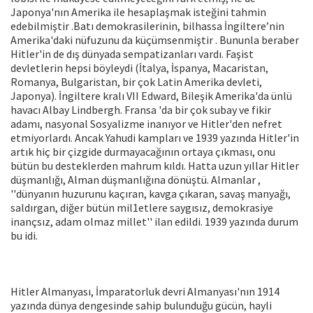
Japonya'nın Amerika ile hesaplaşmak isteğini tahmin
edebilmiştir .Batı demokrasilerinin, bilhassa İngiltere’nin
Amerika'daki nüfuzunu da küçümsenmiştir . Bununla beraber
Hitler'in de dış dünyada sempatizanları vardı. Faşist
devletlerin hepsi böyleydi (İtalya, İspanya, Macaristan,
Romanya, Bulgaristan, bir çok Latin Amerika devleti,
Japonya). İngiltere kralı VII Edward, Bileşik Amerika'da ünlü
havacı Albay Lindbergh. Fransa 'da bir çok subay ve fikir
adamı, nasyonal Sosyalizme inanıyor ve Hitler'den nefret
etmiyorlardı. Ancak Yahudi kampları ve 1939 yazında Hitler'in
artık hiç bir çizgide durmayacağının ortaya çıkması, onu
bütün bu desteklerden mahrum kıldı. Hatta uzun yıllar Hitler
düşmanlığı, Alman düşmanlığına dönüştü. Almanlar ,
''dünyanın huzurunu kaçıran, kavga çıkaran, savaş manyağı,
saldırgan, diğer bütün mil1etlere saygısız, demokrasiye
inançsız, adam olmaz millet'' ilan edildi. 1939 yazında durum
bu idi.
Hitler Almanyası, İmparatorluk devri Almanyası'nın 1914
yazında dünya dengesinde sahip bulunduğu gücün, hayli