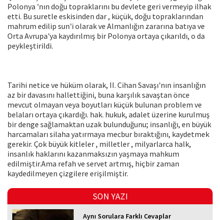
Polonya 'nın doğu topraklarını bu devlete geri vermeyip ilhak
etti. Bu suretle eskisinden dar , küçük, doğu topraklarından
mahrum edilip sun'i olarak ve Almanlığın zararına batıya ve
Orta Avrupa'ya kaydırılmış bir Polonya ortaya çıkarıldı, o da
peykleştirildi.
Tarihi netice ve hüküm olarak, II. Cihan Savaşı'nın insanlığın
az bir davasını hallettiğini, buna karşılık savaştan önce
mevcut olmayan veya boyutları küçük bulunan problem ve
belaları ortaya çıkardığı. hak. hukuk, adalet üzerine kurulmuş
bir denge sağlamaktan uzak bulunduğunu; insanlığı, en büyük
harcamaları silaha yatırmaya mecbur bıraktığını, kaydetmek
gerekir. Çok büyük kitleler , milletler , milyarlarca halk,
insanlık haklarını kazanmaksızın yaşmaya mahkum
edilmiştir.Ama refah ve servet artmış, hiçbir zaman
kaydedilmeyen çizgilere erişilmiştir.
SON YAZI
Aynı Sorulara Farklı Cevaplar