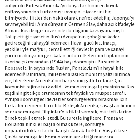
anlıyordu.Birleşik Amerika'yı dünya tarihinin en büyük
enflasyonundan kurtarmıştı.Avrupa , siyasetini hiç
bilmiyordu. Hitler'den haklı olarak nefret edebilir, Japonya’yı
sevmeyebilirdi. Ama dünyanın Cermen Slav, daha açık ifadeyle
Alman-Rus dengesi üzerinde durduğunu kavrayamamıştı
Takip ettiği siyasetin Rus'u Avrupa'nın göbeğine kadar
getireceğini tahayyül edemedi. Hayal gücü kıt, inatçı,
yetkileriyle mağrur , temsil ettiği devletin para ve sanayi
gücünün dünyanın geri kalan bütün ülkelerinin toplamının
üzerine çıkmasından (1944) başı dönmüştü. Bu suretle
Roosevelt 'in sayesinde Ruslar , Panslavizm’in hayal bile
edemediği sınırlara, milletler arası komünizm yaftası altında
eriştiler. Gene Amerika'nın harp sonu gafleti olarak Çin
komünist rejime terk edildi. komünizmin gelişmesinin ve Rus
teşdinin gittikçe artmasının tek faydalı ve müspet tarafı,
Avrupalı sömürgeci devletler sömürgelerini bırakmak için
fazla direnememeleri oldu. Birleşik Amerika, savaştan hemen
sonra sömürgesi Filipinler'e istiklal vererek, müttefiklerine
örnek teşkil etmek istedi. Bu suretle İngiltere, Fransa ve
Hollanda'nınkiler başta olmak üzere, sömürge
imparatorlukları tarihe karıştı. Ancak Türkler, Rusya'da ve
Çin'de sömürge idi Komünizmin arz ettiği manzara