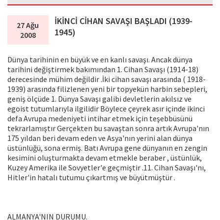
İKİNCİ CİHAN SAVAŞI BAŞLADI (1939-
27 Ağu
1945)
2008
Dünya tarihinin en büyük ve en kanlı savaşı. Ancak dünya
tarihini değiştirmek bakımından 1. Cihan Savaşı (1914-18)
derecesinde mühim değildir .İki cihan savaşı arasında ( 1918-
1939) arasında filizlenen yeni bir topyekün harbin sebepleri,
geniş ölçüde 1. Dünya Savaşı galibi devletlerin akılsız ve
egoist tutumlarıyla ilgilidir Böylece çeyrek asır içinde ikinci
defa Avrupa medeniyeti intihar etmek için teşebbüsünü
tekrarlamıştır Gerçekten bu savaştan sonra artık Avrupa'nın
175 yıldan beri devam eden ve Asya'nın yerini alan dünya
üstünlüğü, sona ermiş. Batı Avrupa gene dünyanın en zengin
kesimini oluşturmakta devam etmekle beraber , üstünlük,
Kuzey Amerika ile Sovyetler'e geçmiştir .11. Cihan Savaşı'nı,
Hitler'in hatalı tutumu çıkartmış ve büyütmüştür .
ALMANYA'NIN DURUMU.