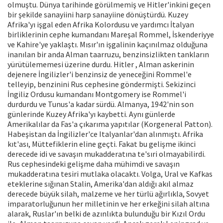
olmuştu. Dünya tarihinde görülmemiş ve Hitler'inkini geçen
bir şekilde sanayiini harp sanayiine dönüştürdü. Kuzey
Afrika'yı işgal eden Afrika Kolordusu ve yardımcı İtalyan
birliklerinin cephe kumandanı Mareşal Rommel, İskenderiyye
ve Kahire'ye yaklaştı. Mısır'ın işgalinin kaçınılmaz olduğuna
inanılan bir anda Alman taarruzu, benzinsizlikten tankların
yürütülememesi üzerine durdu. Hitler , Alman askerinin
dejenere İngilizler'i benzinsiz de yeneceğini Rommel'e
telleyip, benzinini Rus cephesine göndermişti. Sekizinci
İngiliz Ordusu kumandanı Montgomery ise Rommel'i
durdurdu ve Tunus'a kadar sürdü. Almanya, 1942'nin son
günlerinde Kuzey Afrika'yı kaybetti. Aynı günlerde
Amerikalılar da Fas'a çıkarıma yapıtılar (Korgeneral Patton).
Habeşistan da İngilizIer'ce Italyanlar'dan alınmıştı. Afrika
kıt'ası, Müttefiklerin eline geçti. Fakat bu gelişme ikinci
derecede idi ve savaşın mukadderatına te'sıri olmayabilirdi.
Rus cephesindeki gelişme daha mühimdi ve savaşın
mukadderatına tesiri mutlaka olacaktı. Volga, Ural ve Kafkas
eteklerine sığınan Stalin, Amerika'dan aldığı akıl almaz
derecede büyük silah, malzeme ve her türlü ağırlıkla, Sovyet
imparatorluğunun her milletinin ve her erkeğini silah altına
alarak, Ruslar'ın belki de azınlıkta bulunduğu bir Kızıl Ordu