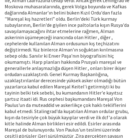
ile, Alman taarruzuna cevap verdi. Ancak gerek Leningrad ve
Moskova muhasaralarında, gerek Volga boyunda ve Kafkas
dağlarında Almanlar'ın belini büken Kızıl Ordu'dan fazla
''Mareşal kış hazretleri” oldu. Berlin'deki Türk kurmay
subaylarının, Berlin'de giyilen ince paltolarla kışın Rusya'da
savaşılamayacağını ihtar etmelerine rağmen, Alman
askerinin üşümeyeceği inancında olan Hitler , diğer ,
cephelerde kullanılan Alman ordusunun kış teçhizatını
değiştirmedi. Yüz binlerce Alman'ın soğuktan kırılmasına
sebep oldu. Sanılır ki Enver Paşa'nın biyografisini hiç
okumamıştı. Harp planları hakkında Prusyalı mareşal ve
generallerle anlaşmazlığa düşen Hitler , onları birer ikişer
ordudan uzaklaştırdı. Genel Kurmay Başkanlığına,
uzaklaştırılanlar derecesinde yüksek asker olmadığı bütün
yazarlarca kabul edilen Mareşal Keitel'i getirmişti ki bu
tayinin belki tek sebebi, bu kumandanın Hitler'e kayıtsız
şartsız itaati idi. Rus cephesi başkumandanı Mareşal Von
Paulus'un da muteaddid ve askerlikçe çok haklı tekliflerini
kabul etmedi. Stalingrad'da kuşatılan Alman ordular grubu,
kışın da tesiriyle çok büyük kayıplar verdi ve ilk dcf'a olarak
kitle halinde Alman birlikleri esir edildi. Esirler arasında
Mareşal de bulunuyordu. Von Paulus'un teslimi üzerinde
çeşitli görüşler i1eri sürülmüştür .Zira gerçekten savaşın