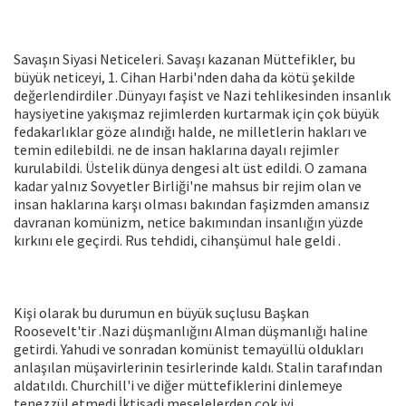
Savaşın Siyasi Neticeleri. Savaşı kazanan Müttefikler, bu
büyük neticeyi, 1. Cihan Harbi'nden daha da kötü şekilde
değerlendirdiler .Dünyayı faşist ve Nazi tehlikesinden insanlık
haysiyetine yakışmaz rejimlerden kurtarmak için çok büyük
fedakarlıklar göze alındığı halde, ne milletlerin hakları ve
temin edilebildi. ne de insan haklarına dayalı rejimler
kurulabildi. Üstelik dünya dengesi alt üst edildi. O zamana
kadar yalnız Sovyetler Birliği'ne mahsus bir rejim olan ve
insan haklarına karşı olması bakından faşizmden amansız
davranan komünizm, netice bakımından insanlığın yüzde
kırkını ele geçirdi. Rus tehdidi, cihanşümul hale geldi .
Kişi olarak bu durumun en büyük suçlusu Başkan
Roosevelt'tir .Nazi düşmanlığını Alman düşmanlığı haline
getirdi. Yahudi ve sonradan komünist temayüllü oldukları
anlaşılan müşavirlerinin tesirlerinde kaldı. Stalin tarafından
aldatıldı. Churchill'i ve diğer müttefiklerini dinlemeye
tenezzül etmedi.İktisadi meselelerden çok iyi