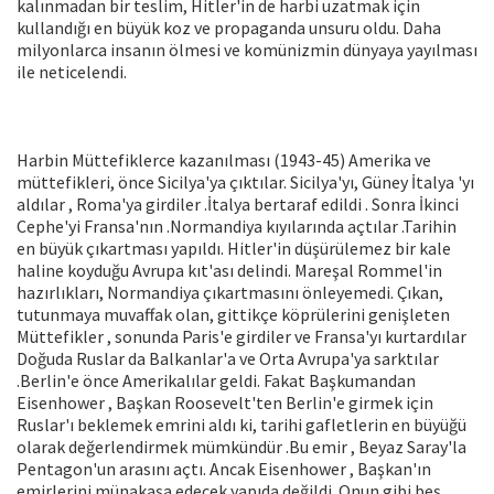
kalınmadan bir teslim, Hitler'in de harbi uzatmak için
kullandığı en büyük koz ve propaganda unsuru oldu. Daha
milyonlarca insanın ölmesi ve komünizmin dünyaya yayılması
ile neticelendi.
Harbin Müttefiklerce kazanılması (1943-45) Amerika ve
müttefikleri, önce Sicilya'ya çıktılar. Sicilya'yı, Güney İtalya 'yı
aldılar , Roma'ya girdiler .İtalya bertaraf edildi . Sonra İkinci
Cephe'yi Fransa'nın .Normandiya kıyılarında açtılar .Tarihin
en büyük çıkartması yapıldı. Hitler'in düşürülemez bir kale
haline koyduğu Avrupa kıt'ası delindi. Mareşal Rommel'in
hazırlıkları, Normandiya çıkartmasını önleyemedi. Çıkan,
tutunmaya muvaffak olan, gittikçe köprülerini genişleten
Müttefikler , sonunda Paris'e girdiler ve Fransa'yı kurtardılar
Doğuda Ruslar da Balkanlar'a ve Orta Avrupa'ya sarktılar
.Berlin'e önce Amerikalılar geldi. Fakat Başkumandan
Eisenhower , Başkan Roosevelt'ten Berlin'e girmek için
Ruslar'ı beklemek emrini aldı ki, tarihi gafletlerin en büyüğü
olarak değerlendirmek mümkündür .Bu emir , Beyaz Saray'la
Pentagon'un arasını açtı. Ancak Eisenhower , Başkan'ın
emirlerini münakaşa edecek yapıda değildi. Onun gibi beş