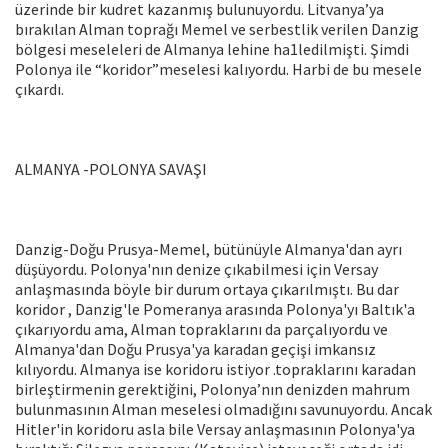
üzerinde bir kudret kazanmış bulunuyordu. Litvanya’ya
bırakılan Alman toprağı Memel ve serbestlik verilen Danzig
bölgesi meseleleri de Almanya lehine ha1ledilmişti. Şimdi
Polonya ile “koridor”meselesi kalıyordu. Harbi de bu mesele
çıkardı.
ALMANYA -POLONYA SAVAŞI
Danzig-Doğu Prusya-Memel, bütünüyle Almanya'dan ayrı
düşüyordu. Polonya'nın denize çıkabilmesi için Versay
anlaşmasında böyle bir durum ortaya çıkarılmıştı. Bu dar
koridor , Danzig'le Pomeranya arasında Polonya'yı Baltık'a
çıkarıyordu ama, Alman topraklarını da parçalıyordu ve
Almanya'dan Doğu Prusya'ya karadan geçişi imkansız
kılıyordu. Almanya ise koridoru istiyor .topraklarını karadan
birleştirmenin gerektiğini, Polonya’nın denizden mahrum
bulunmasının Alman meselesi olmadığını savunuyordu. Ancak
Hitler'in koridoru asla bile Versay anlaşmasının Polonya'ya