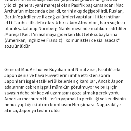
yıldızlı general yani mareşal olan Pasifik başkumandanı Mac
Arthur'un mizacında olsa idi, tarihi akış değişebilirdi. Ruslar ,
Berlin'e girdiler ve ilk çağ zulümleri yaptılar .Hitler intihar
etti. Tarihte ilk defa olarak bir takım Almanlar , harp suçlusu
olarak yakalanıp Nürnberg Mahkemesi'nde mahkum edi1diler
.Mareşal Keit1'in asılmaya giderken Müttefik subaylarına
(Amerikan, İngiliz ve Fransız) ''komünistler de sizi asacak''
sözü ünlüdür.
General Mac Arthur ve Büyükamiral Nimitz ise, Pasifik'teki
Japon deniz ve hava kuvvetlerini imha ettikten sonra
Japonlar'ı işgal ettikleri ülkelerden çıkardılar , Ancak Japon
adalarının cebren işgali mümkün görülmüyor ve bu iş için
savaşın daha bir kaç yıl uzamasını göze almak gerekiyordu.
Amerika mecburen Hitler'in yapmakta geciktiği ve kendisinin
henüz yaptığı iki atom bombasını Hiroşima ve Nagazaki'ye
atınca, Japonya teslim oldu.