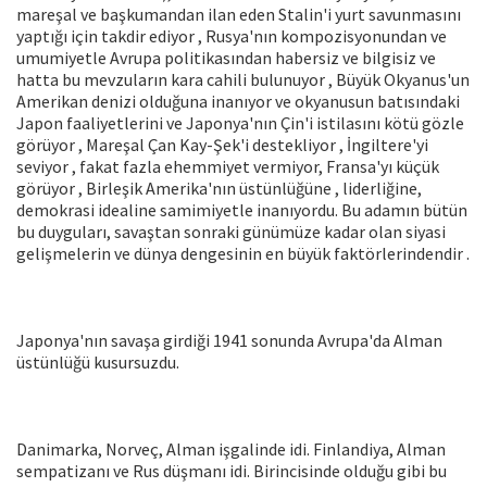
mareşal ve başkumandan ilan eden Stalin'i yurt savunmasını
yaptığı için takdir ediyor , Rusya'nın kompozisyonundan ve
umumiyetle Avrupa politikasından habersiz ve bilgisiz ve
hatta bu mevzuların kara cahili bulunuyor , Büyük Okyanus'un
Amerikan denizi olduğuna inanıyor ve okyanusun batısındaki
Japon faaliyetlerini ve Japonya'nın Çin'i istilasını kötü gözle
görüyor , Mareşal Çan Kay-Şek'i destekliyor , İngiltere'yi
seviyor , fakat fazla ehemmiyet vermiyor, Fransa'yı küçük
görüyor , Birleşik Amerika'nın üstünlüğüne , liderliğine,
demokrasi idealine samimiyetle inanıyordu. Bu adamın bütün
bu duyguları, savaştan sonraki günümüze kadar olan siyasi
gelişmelerin ve dünya dengesinin en büyük faktörlerindendir .
Japonya'nın savaşa girdiği 1941 sonunda Avrupa'da Alman
üstünlüğü kusursuzdu.
Danimarka, Norveç, Alman işgalinde idi. Finlandiya, Alman
sempatizanı ve Rus düşmanı idi. Birincisinde olduğu gibi bu