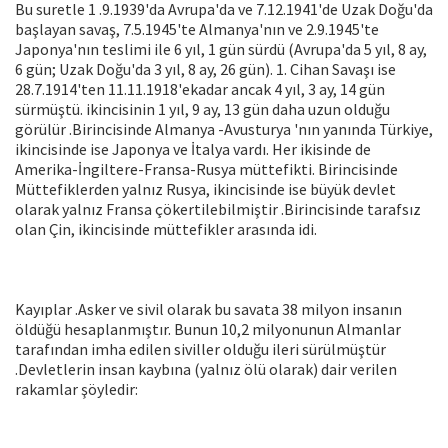
Bu suretle 1 .9.1939'da Avrupa'da ve 7.12.1941'de Uzak Doğu'da
başlayan savaş, 7.5.1945'te Almanya'nın ve 2.9.1945'te
Japonya'nın teslimi ile 6 yıl, 1 gün sürdü (Avrupa'da 5 yıl, 8 ay,
6 gün; Uzak Doğu'da 3 yıl, 8 ay, 26 gün). 1. Cihan Savaşı ise
28.7.1914'ten 11.11.1918'ekadar ancak 4 yıl, 3 ay, 14 gün
sürmüştü. ikincisinin 1 yıl, 9 ay, 13 gün daha uzun olduğu
görülür .Birincisinde Almanya -Avusturya 'nın yanında Türkiye,
ikincisinde ise Japonya ve İtalya vardı. Her ikisinde de
Amerika-İngiltere-Fransa-Rusya müttefikti. Birincisinde
Müttefiklerden yalnız Rusya, ikincisinde ise büyük devlet
olarak yalnız Fransa çökertilebilmiştir .Birincisinde tarafsız
olan Çin, ikincisinde müttefikler arasında idi.
Kayıplar .Asker ve sivil olarak bu savata 38 milyon insanın
öldüğü hesaplanmıştır. Bunun 10,2 milyonunun Almanlar
tarafından imha edilen siviller olduğu ileri sürülmüştür
.Devletlerin insan kaybına (yalnız ölü olarak) dair verilen
rakamlar şöyledir: