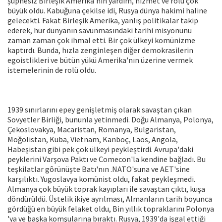
şüphesiz Birleşik Amerika'nın yardım, hizmet ve rolü çok
büyük oldu. Kabuğuna çekilse idi, Rusya dünya hakimi haline
gelecekti. Fakat Birleşik Amerika, yanlış politikalar takip
ederek, hür dünyanın savunmasındaki tarihi misyonunu
zaman zaman çok ihmal etti. Bir çok ülkeyi komünizme
kaptırdı. Bunda, hızla zenginleşen diğer demokrasilerin
egoistlikleri ve bütün yükü Amerika'nın üzerine vermek
istemelerinin de rolü oldu.
1939 sınırlarını epey genişletmiş olarak savaştan çıkan
Sovyetler Birliği, bununla yetinmedi. Doğu Almanya, Polonya,
Çekoslovakya, Macaristan, Romanya, Bulgaristan,
Moğolistan, Küba, Vietnam, Kanboç, Laos, Angola,
Habeşistan gibi pek çok ülkeyi peykleştirdi. Avrupa'daki
peyklerini Varşova Paktı ve Comecon'la kendine bağladı. Bu
teşkilatlar gôrünüşte Batı'nın .NATO'suna ve AET'sine
karşılıktı. Yugoslavya komünist oldu, fakat peykleşmedi.
Almanya çok büyük toprak kayıpları ile savaştan çıktı, kuşa
dôndürüldü. Üstelik ikiye ayrılması, Almanların tarih boyunca
gördüğü en büyük felaket oldu, Bin yıllık topraklarını Polonya
'ya ve başka komşularına bıraktı. Rusya, 1939'da işgal ettiği