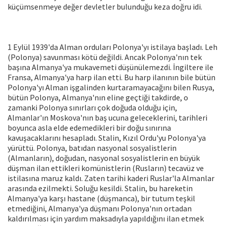
küçümsenmeye değer devletler bulunduğu keza doğru idi.
1 Eylül 1939'da Alman orduları Polonya'yı istilaya başladı. Leh
(Polonya) savunması kötü değildi. Ancak Polonya'nın tek
başına Almanya'ya mukavemeti düşünülemezdi. İngiltere ile
Fransa, Almanya'ya harp ilan etti. Bu harp ilanının bile bütün
Polonya'yı Alman işgalinden kurtaramayacağını bilen Rusya,
bütün Polonya, Almanya'nın eline geçtiği takdirde, o
zamanki Polonya sınırları çok doğuda olduğu için,
Almanlar'ın Moskova'nın baş ucuna geleceklerini, tarihleri
boyunca asla elde edemedikleri bir doğu sınırına
kavuşacaklarını hesapladı. Stalin, Kızıl Ordu'yu Polonya'ya
yürüttü. Polonya, batıdan nasyonal sosyalistlerin
(Almanların), doğudan, nasyonal sosyalistlerin en büyük
düşman ilan ettikleri komünistlerin (Rusların) tecavüz ve
istilasına maruz kaldı. Zaten tarihi kaderi Ruslar'la Almanlar
arasında ezilmekti. Soluğu kesildi. Stalin, bu hareketin
Almanya'ya karşı hastane (düşmanca), bir tutum teşkil
etmediğini, Almanya'ya düşmanı Polonya'nın ortadan
kaldırılması için yardım maksadıyla yapıldığını ilan etmek