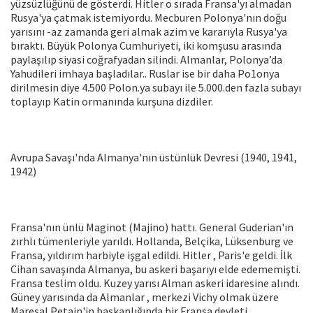
yüzsüzlüğünü de gösterdi. Hitler o sırada Fransa'yı almadan
Rusya'ya çatmak istemiyordu. Mecburen Polonya'nın doğu
yarısını -az zamanda geri almak azim ve kararıyla Rusya'ya
bıraktı. Büyük Polonya Cumhuriyeti, iki komşusu arasında
paylaşılıp siyasi coğrafyadan silindi. Almanlar, Polonya’da
Yahudileri imhaya başladılar.. Ruslar ise bir daha Po1onya
dirilmesin diye 4.500 Polon.ya subayı ile 5.000.den fazla subayı
toplayıp Katin ormanında kurşuna dizdiler.
Avrupa Savaşı'nda Almanya'nın üstünlük Devresi (1940, 1941,
1942)
Fransa'nın ünlü Maginot (Majino) hattı. General Guderian'ın
zırhlı tümenleriyle yarıldı. Hollanda, Belçika, Lüksenburg ve
Fransa, yıldırım harbiyle işgal edildi. Hitler , Paris'e geldi. İlk
Cihan savaşında Almanya, bu askeri başarıyı elde edememişti.
Fransa teslim oldu. Kuzey yarısı Alman askeri idaresine alındı.
Güney yarısında da Almanlar , merkezi Vichy olmak üzere
Mareşal Petain'in başkanlığında bir Fransa devleti