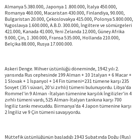
Almanya 5.380.000, Japonya 1 .800.000, İtalya 450.000,
Romanya 460.000, Macaristan 430.000, Finlandiya, 90.000,
Bulgaristan 20.000, Çekoslovakya 415.000, Polonya 5.800.000,
Yugoslavya 1.600.000, A.B.D. 300.000, İngiltere ve sömürgeleri
421.000, Kanada 41.000, Yeni Zelanda 12.000, Güney Afrika
9.000, Çin, 1 .300.000, Fransa 535.000, Hollanda 210.000,
Belçika 88.000, Rusya 17.000.000.
Askeri Denge. Mihver üstünlüğü döneminde, 1942 yılı 2.
yarısında Rus cephesinde 199 Alman + 10 1talyan + 6 Macar +
1 Slovak + 1 İspanyol + 14 Fin tümeni=231 tümene karşı 235
Sovyet (35'i süvari, 20'si zırhlı) tümeni bulunuyordu. Libya'da
Rommel'in 9 Alman -İtalyan tümenine karşılık İngilizler'in 4
zırhlı tümeni vardı, 525 Alman-İtalyan tankına karşı 700
İngiliz tankı mevcuddu. Birmanya'da 4 Japon tümenine karşı
2 İngiliz ve 9 Çin tümeni savaşıyordu.
Müttefik üstünlüğünün başladığı 1943 Şubatında Doğu (Rus)