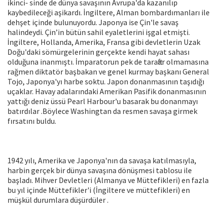
ikinci- sinde de dünya savaşının Avrupa'da kazanılıp
kaybedileceği aşikardı. İngiltere, Alman bombardımanları ile
dehşet içinde bulunuyordu. Japonya ise Çin'le savaş
halindeydi. Çin’in bütün sahil eyaletlerini işgal etmişti.
İngiltere, Hollanda, Amerika, Fransa gibi devletlerin Uzak
Doğu'daki sömürgelerinin gerçekte kendi hayat sahası
olduğuna inanmıştı. İmparatorun pek de taraftar olmamasına
rağmen diktatör başbakan ve genel kurmay başkanı General
Tojo, Japonya'yı harbe soktu. Japon donanmasının taşıdığı
uçaklar. Havay adalarındaki Amerikan Pasifik donanmasının
yattığı deniz üssü Pearl Harbour'u basarak bu donanmayı
batırdılar .Böylece Washingtan da resmen savaşa girmek
fırsatını buldu.
1942 yılı, Amerika ve Japonya'nın da savaşa katılmasıyla,
harbin gerçek bir dünya savaşına dönüşmesi tablosu ile
başladı. Mihver Devletleri (Almanya ve Müttefikleri) en fazla
bu yıl içinde Müttefikler'i (İngiltere ve müttefikleri) en
müşkül durumlara düşürdüler .