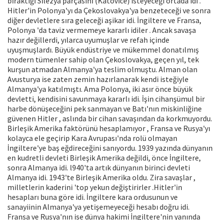
bıraktığı Silezya parçasını (Katovice) isteyeceği ortada idi .
Hitler'in Polonya'yı da Çekoslovakya'ya benzeteceği ve sonra
diğer devletlere sıra geleceği aşikar idi. İngiltere ve Fransa,
Polonya 'da taviz vermemeye kararlı idiler . Ancak savaşa
hazır değillerdi, yılarca uyumuşlar ve refah içinde
uyuşmuşlardı. Büyük endüstriye ve mükemmel donatılmış
modern tümenler sahip olan Çekoslovakya, geçen yıl, tek
kurşun atmadan Almanya'ya teslim olmuştu. Alman olan
Avusturya ise zaten zemin hazırlanarak kendi isteğiyle
Almanya'ya katılmıştı. Ama Polonya, iki asır önce büyük
devletti, kendisini savunmaya kararlı idi. İşin cihanşümul bir
harbe dönüşeceğini pek sanmayan ve Batı'nın miskinliğine
güvenen Hitler , aslında bir cihan savaşından da korkmuyordu.
Birleşik Amerika faktörünü hesaplamıyor , Fransa ve Rusya'yı
kolayca ele geçirip Kara Avrupası'nda rolü olmayan
İngiltere'ye baş eğdireceğini sanıyordu. 1939 yazında dünyanın
en kudretli devleti Birleşik Amerika değildi, önce İngiltere,
sonra Almanya idi. l940'ta artık dünyanın birinci devleti
Almanya idi. 1943'te Birleşik Amerika oldu. Zira savaşlar ,
milletlerin kaderini 'top yekun değiştirirler .Hitler'in
hesapları buna göre idi. İngiltere kara ordusunun ve
sanayiinin Almanya'ya yetişemeyeceği hesabı doğru idi.
Fransa ve Rusya'nın ise dünya hakimi İngiltere'nin yanında