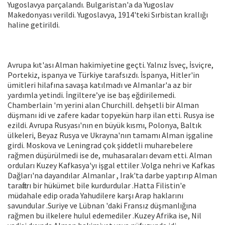
Yugoslavya parçalandı. Bulgaristan'a da Yugoslav
Makedonyası verildi. Yugoslavya, 1914'teki Sırbistan krallığı
haline getirildi.
Avrupa kıt'ası Alman hakimiyetine geçti. Yalnız İsveç, İsviçre,
Portekiz, ispanya ve Türkiye tarafsızdı. İspanya, Hitler'in
ümitleri hilafına savaşa katılmadı ve AImanlar'a az bir
yardımla yetindi. İngiltere’ye ise baş eğdirilemedi.
Chamberlain 'm yerini alan Churchill. dehşetli bir Alman
düşmanı idi ve zafere kadar topyekün harp ilan etti. Rusya ise
ezildi. Avrupa Rusyası'nın en büyük kısmı, Polonya, Baltık
ülkeleri, Beyaz Rusya ve Ukrayna'nın tamamı Alman işgaline
girdi. Moskova ve Leningrad çok şiddetli muharebelere
rağmen düşürülmedi ise de, muhasaraları devam etti. Alman
orduları Kuzey Kafkasya'yı işgal ettiler .Volga nehri ve Kafkas
Dağları'na dayandılar .Almanlar , Irak'ta darbe yaptırıp Alman
taraftarı bir hükümet bile kurdurdular .Hatta Filistin'e
müdahale edip orada Yahudilere karşı Arap haklarını
savundular .Suriye ve Lübnan 'daki Fransız düşmanlığına
rağmen bu ilkelere hulul edemediler .Kuzey Afrika ise, Nil