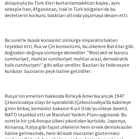
dolayısıyla bu Türk illeri kurtarılamadıktan başka , aynı
sebeple İran, Afganistan, Irak'ın Türk bölgeleri de bu
devletlerin korkunç baskıları altında yaşamaya devam etti.
Bu suretle büyük komünist sömürge imparatorlukları
teşekkül etti. Rus ve Çin komünizmi, bu ülkelere Batılılar gibi
doğrudan-doğruya sömürge demediler .''Müstakil ve kurucu
cumhuriyet, muhtar cumhuriyet muhtar arazi, demokratik
halk cumhuriyeti'' gibi adlar verdiler. Bazıları ile federasyon
kurdular .bazılarını peyk haline getirdiler.
Rusya'nın emelleri hakkında Birleşik Amerika ancak 1947
Çekoslovakya olayı ile uyanabildi.(Çekoslovakya’da kabineye
giren birkaç komünist bakanın Kızıl Ordu'yu ülkeye daveti).
NATO teşekkül etti ve Marshall Yardım Planı uygulandı. Bu
suretle bir çok Avrupa ülkesi yıkıntıdan kurtuldu. Japonya,
Almanya, İtalya gibi faşist ülkelerin hem örnek demokrasiler
haline gelmesinde, hem iktisadi mucizeler göstermesi