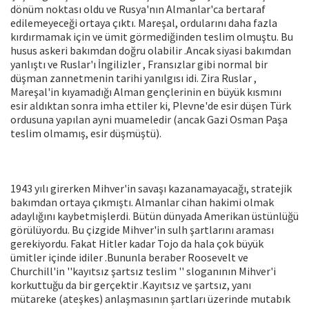
dönüm noktası oldu ve Rusya'nın Almanlar'ca bertaraf
edilemeyeceği ortaya çıktı. Mareşal, ordularını daha fazla
kırdırmamak için ve ümit görmediğinden teslim olmuştu. Bu
husus askeri bakımdan doğru olabilir .Ancak siyasi bakımdan
yanlıştı ve Ruslar'ı İngilizler , Fransızlar gibi normal bir
düşman zannetmenin tarihi yanılgısı idi. Zira Ruslar ,
Mareşal'in kıyamadığı Alman gençlerinin en büyük kısmını
esir aldıktan sonra imha ettiler ki, Plevne'de esir düşen Türk
ordusuna yapılan ayni muameledir (ancak Gazi Osman Paşa
teslim olmamış, esir düşmüştü).
1943 yılı girerken Mihver'in savaşı kazanamayacağı, stratejik
bakımdan ortaya çıkmıştı. Almanlar cihan hakimi olmak
adaylığını kaybetmişlerdi. Bütün dünyada Amerikan üstünlüğü
görülüyordu. Bu çizgide Mihver'in sulh şartlarını araması
gerekiyordu. Fakat Hitler kadar Tojo da hala çok büyük
ümitler içinde idiler .Bununla beraber Roosevelt ve
Churchill'in ''kayıtsız şartsız teslim '' sloganının Mihver'i
korkuttuğu da bir gerçektir .Kayıtsız ve şartsız, yanı
mütareke (ateşkes) anlaşmasının şartları üzerinde mutabık