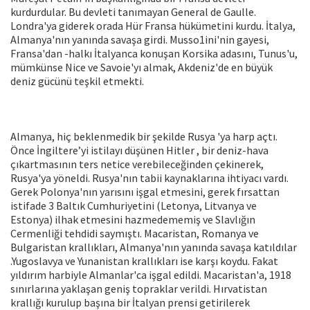
kurdurdular. Bu devleti tanımayan General de Gaulle.
Londra'ya giderek orada Hür Fransa hükümetini kurdu. İtalya,
Almanya'nın yanında savaşa girdi. Musso1ini'nin gayesi,
Fransa'dan -halkı İtalyanca konuşan Korsika adasını, Tunus'u,
mümkünse Nice ve Savoie'yı almak, Akdeniz'de en büyük
deniz gücünü teşkil etmekti.
Almanya, hiç beklenmedik bir şekilde Rusya 'ya harp açtı.
Önce İngiltere’yi istilayı düşünen Hitler , bir deniz-hava
çıkartmasının ters netice verebileceğinden çekinerek,
Rusya'ya yöneldi. Rusya'nın tabii kaynaklarına ihtiyacı vardı.
Gerek Polonya'nın yarısını işgal etmesini, gerek fırsattan
istifade 3 Baltık Cumhuriyetini (Letonya, Litvanya ve
Estonya) ilhak etmesini hazmedememiş ve Slavlığın
Cermenliği tehdidi saymıştı. Macaristan, Romanya ve
Bulgaristan krallıkları, Almanya'nın yanında savaşa katıldılar
.Yugoslavya ve Yunanistan krallıkları ise karşı koydu. Fakat
yıldırım harbiyle Almanlar'ca işgal edildi. Macaristan'a, 1918
sınırlarına yaklaşan geniş topraklar verildi. Hırvatistan
krallığı kurulup başına bir İtalyan prensi getirilerek