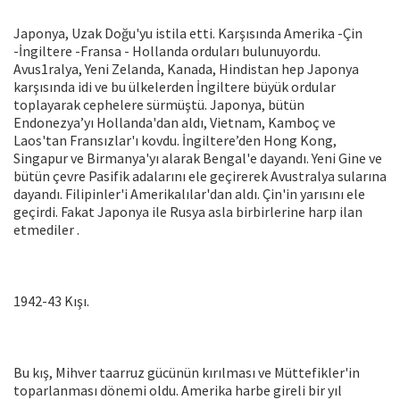
Japonya, Uzak Doğu'yu istila etti. Karşısında Amerika -Çin
-İngiltere -Fransa - Hollanda orduları bulunuyordu.
Avus1ralya, Yeni Zelanda, Kanada, Hindistan hep Japonya
karşısında idi ve bu ülkelerden İngiltere büyük ordular
toplayarak cephelere sürmüştü. Japonya, bütün
Endonezya’yı Hollanda'dan aldı, Vietnam, Kamboç ve
Laos'tan Fransızlar'ı kovdu. İngiltere’den Hong Kong,
Singapur ve Birmanya'yı alarak Bengal'e dayandı. Yeni Gine ve
bütün çevre Pasifik adalarını ele geçirerek Avustralya sularına
dayandı. Filipinler'i Amerikalılar'dan aldı. Çin'in yarısını ele
geçirdi. Fakat Japonya ile Rusya asla birbirlerine harp ilan
etmediler .
1942-43 Kışı.
Bu kış, Mihver taarruz gücünün kırılması ve Müttefikler'in
toparlanması dönemi oldu. Amerika harbe gireli bir yıl