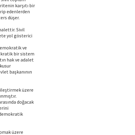
tenin karşıtı bir
hrip edenlerden
ers düşer.
ettir. Sivil
ete yol gösterici
"demokratik ve
kratik bir sistem
atın hak ve adalet
 kusur
evlet başkanının
yileştirmek üzere
nmıştır.
 arasında doğacak
erini
n demokratik
yapmak üzere