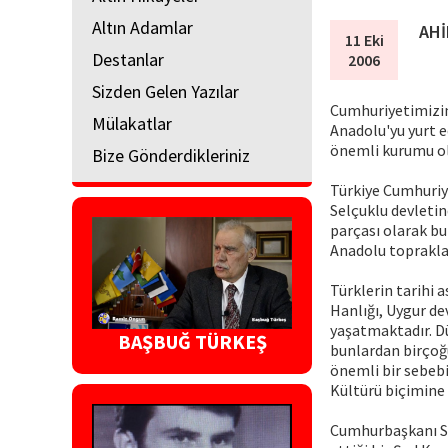
Altın Adamlar
AHİ
11 Eki
Destanlar
2006
Sizden Gelen Yazılar
Cumhuriyetimizin
Mülakatlar
Anadolu'yu yurt e
önemli kurumu ol
Bize Gönderdikleriniz
Türkiye Cumhuriye
Selçuklu devletin
parçası olarak bu
Anadolu toprakla
Türklerin tarihi as
Hanlığı, Uygur dev
yaşatmaktadır. Dü
BAŞBUĞ TÜRKEŞ
bunlardan birçoğu
önemli bir sebebi
Kültürü biçimine 
Cumhurbaşkanı Sü