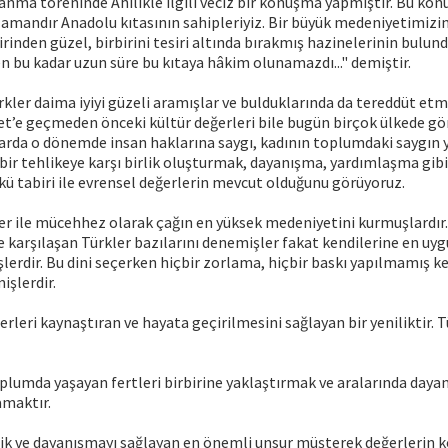
şanma töreninde Ahilikle ilgili veciz bir konuşma yapmıştır. Bu konu
zamandır Anadolu kıtasının sahipleriyiz. Bir büyük medeniyetimizi
rinden güzel, birbirini tesiri altında bırakmış hazinelerinin bulun
 bu kadar uzun süre bu kıtaya hâkim olunamazdı..." demiştir.
kler daima iyiyi güzeli aramışlar ve bulduklarında da tereddüt etm
yet’e geçmeden önceki kültür değerleri bile bugün birçok ülkede 
arda o dönemde insan haklarına saygı, kadının toplumdaki saygın y
 bir tehlikeye karşı birlik oluşturmak, dayanışma, yardımlaşma gibi
ü tabiri ile evrensel değerlerin mevcut olduğunu görüyoruz.
ler ile mücehhez olarak çağın en yüksek medeniyetini kurmuşlardır
ile karşılaşan Türkler bazılarını denemişler fakat kendilerine en uy
lerdir. Bu dini seçerken hiçbir zorlama, hiçbir baskı yapılmamış ken
işlerdir.
erleri kaynaştıran ve hayata geçirilmesini sağlayan bir yeniliktir. T
toplumda yaşayan fertleri birbirine yaklaştırmak ve aralarında day
amaktır.
lik ve dayanışmayı sağlayan en önemli unsur müşterek değerlerin k