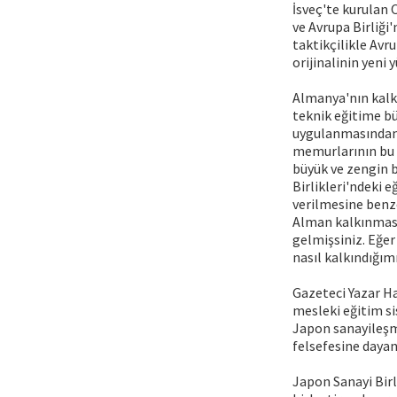
İsveç'te kurulan
ve Avrupa Birliği
taktikçilikle Avr
orijinalinin yeni
Almanya'nın kalkı
teknik eğitime b
uygulanmasından,
memurlarının bu 
büyük ve zengin b
Birlikleri'ndeki 
verilmesine benze
Alman kalkınmasın
gelmişsiniz. Eğer
nasıl kalkındığımı
Gazeteci Yazar Ha
mesleki eğitim si
Japon sanayileşme
felsefesine dayan
Japon Sanayi Birli