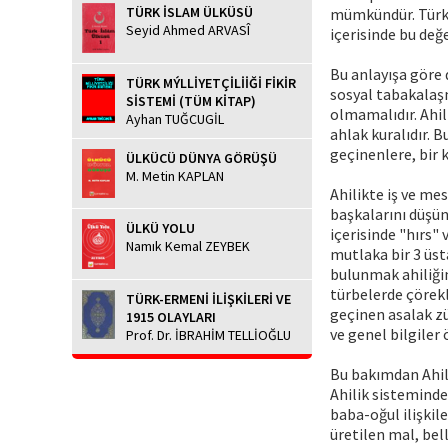
TÜRK İSLAM ÜLKÜSÜ
mümkündür. Türkle
Seyid Ahmed ARVASÎ
içerisinde bu değ
Bu anlayışa göre 
TÜRK MÝLLİYETÇİLİİĞİ FİKİR
sosyal tabakalaşma
SİSTEMİ (TÜM KİTAP)
olmamalıdır. Ahil
Ayhan TUĞCUGİL
ahlak kuralıdır. B
geçinenlere, bir 
ÜLKÜCÜ DÜNYA GÖRÜŞÜ
M. Metin KAPLAN
Ahilikte iş ve me
başkalarını düşü
ÜLKÜ YOLU
içerisinde "hırs"
Namık Kemal ZEYBEK
mutlaka bir 3 üst
bulunmak ahiliğin
türbelerde çörekl
TÜRK-ERMENİ İLİŞKİLERİ VE
geçinen asalak zü
1915 OLAYLARI
ve genel bilgiler 
Prof. Dr. İBRAHİM TELLİOĞLU
Bu bakımdan Ahili
Ahilik sisteminde,
baba-oğul ilişkile
üretilen mal, bell