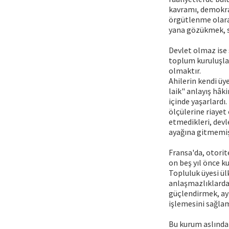
kavramı, demokras
örgütlenme olara
yana gözükmek, s
Devlet olmaz ise 
toplum kuruluşlar
olmaktır.
Ahilerin kendi üy
laik" anlayış hâ
içinde yaşarlardı.
ölçülerine riayet
etmedikleri, devl
ayağına gitmemiş,
Fransa'da, otorit
on beş yıl önce 
Topluluk üyesi ül
anlaşmazlıklarda 
güçlendirmek, ayr
işlemesini sağla
Bu kurum aslında 