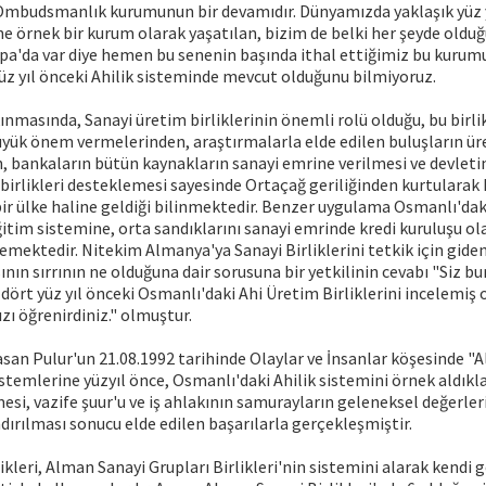
 Ombudsmanlık kurumunun bir devamıdır. Dünyamızda yaklaşık yüz y
'ne örnek bir kurum olarak yaşatılan, bizim de belki her şeyde olduğ
upa'da var diye hemen bu senenin başında ithal ettiğimiz bu kuru
 yüz yıl önceki Ahilik sisteminde mevcut olduğunu bilmiyoruz.
nmasında, Sanayi üretim birliklerinin önemli rolü olduğu, bu birlik
üyük önem vermelerinden, araştırmalarla elde edilen buluşların ü
 bankaların bütün kaynakların sanayi emrine verilmesi ve devletin
birlikleri desteklemesi sayesinde Ortaçağ geriliğinden kurtularak
ir ülke haline geldiği bilinmektedir. Benzer uygulama Osmanlı'dak
eğitim sistemine, orta sandıklarını sanayi emrinde kredi kuruluşu o
mektedir. Nitekim Almanya'ya Sanayi Birliklerini tetkik için giden
ın sırrının ne olduğuna dair sorusuna bir yetkilinin cevabı "Siz b
 dört yüz yıl önceki Osmanlı'daki Ahi Üretim Birliklerini incelemiş 
zı öğrenirdiniz." olmuştur.
san Pulur'un 21.08.1992 tarihinde Olaylar ve İnsanlar köşesinde "
stemlerine yüzyıl önce, Osmanlı'daki Ahilik sistemini örnek aldıkla
si, vazife şuur'u ve iş ahlakının samurayların geleneksel değerle
dırılması sonucu elde edilen başarılarla gerçekleşmiştir.
kleri, Alman Sanayi Grupları Birlikleri'nin sistemini alarak kendi g