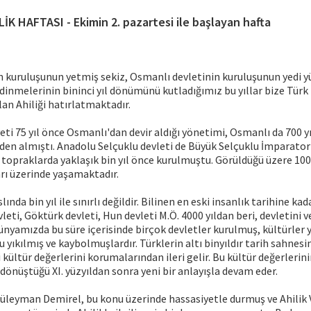
LİK HAFTASI - Ekimin 2. pazartesi ile başlayan hafta
 kuruluşunun yetmiş sekiz, Osmanlı devletinin kuruluşunun yedi yü
dinmelerinin bininci yıl dönümünü kutladığımız bu yıllar bize Türk 
an Ahiliği hatırlatmaktadır.
ti 75 yıl önce Osmanlı'dan devir aldığı yönetimi, Osmanlı da 700 y
den almıştı. Anadolu Selçuklu devleti de Büyük Selçuklu İmparator
 topraklarda yaklaşık bin yıl önce kurulmuştu. Görüldüğü üzere 1000
rı üzerinde yaşamaktadır.
lında bin yıl ile sınırlı değildir. Bilinen en eski insanlık tarihine ka
leti, Göktürk devleti, Hun devleti M.Ö. 4000 yıldan beri, devletini 
nyamızda bu süre içerisinde birçok devletler kurulmuş, kültürler 
 yıkılmış ve kaybolmuşlardır. Türklerin altı binyıldır tarih sahnes
 kültür değerlerini korumalarından ileri gelir. Bu kültür değerlerini
dönüştüğü XI. yüzyıldan sonra yeni bir anlayışla devam eder.
leyman Demirel, bu konu üzerinde hassasiyetle durmuş ve Ahilik V