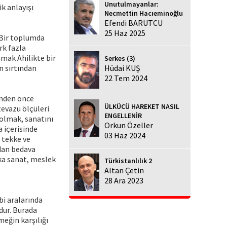
Unutulmayanlar:
k anlayışı
Necmettin Hacıeminoğlu
Efendi BARUTCU
25 Haz 2025
. Bir toplumda
rk fazla
nmak Ahilikte bir
Serkes (3)
ın sırtından
Hüdai KUŞ
22 Tem 2024
inden önce
ÜLKÜCÜ HAREKET NASIL
evazu ölçüleri
ENGELLENİR
 olmak, sanatını
Orkun Özeller
 içerisinde
03 Haz 2024
i tekke ve
ndan bedava
lka sanat, meslek
Türkistanlılık 2
Altan Çetin
28 Ara 2023
bi aralarında
ldur. Burada
meğin karşılığı