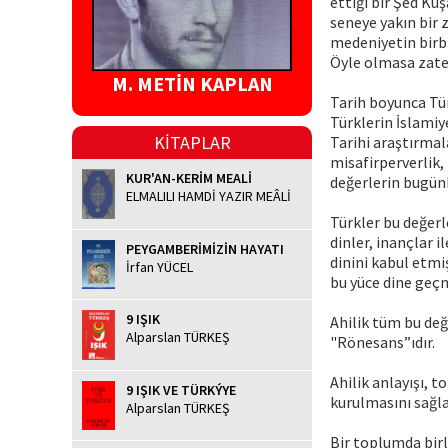
ettiği bir Şed Ku
seneye yakın bir 
medeniyetin birbi
Öyle olmasa zaten
M. METİN KAPLAN
Tarih boyunca Tür
Türklerin İslami
KİTAPLAR
Tarihi araştırmal
misafirperverlik,
KUR'AN-KERİM MEALİ
değerlerin bugünk
ELMALILI HAMDİ YAZIR MEÂLİ
Türkler bu değer
dinler, inançlar 
PEYGAMBERİMİZİN HAYATI
dinini kabul etmiş
İrfan YÜCEL
bu yüce dine geçm
9 IŞIK
Ahilik tüm bu değ
Alparslan TÜRKEŞ
"Rönesans”ıdır.
Ahilik anlayışı, 
9 IŞIK VE TÜRKÝYE
kurulmasını sağl
Alparslan TÜRKEŞ
Bir toplumda bir