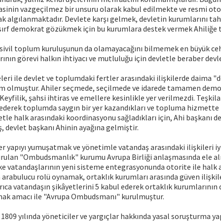
inin vazgeçilmez bir unsuru olarak kabul edilmekte ve resmi otori
k algılanmaktadır. Devlete karşı gelmek, devletin kurumlarını ta
ırf demokrat gözükmek için bu kurumlara destek vermek Ahiliğe t
sivil toplum kuruluşunun da olamayacağını bilmemek en büyük cehal
ının görevi halkın ihtiyacı ve mutluluğu için devletle beraber devl
eleri ile devlet ve toplumdaki fertler arasındaki ilişkilerde daima 
kim olmuştur. Ahiler seçmede, seçilmede ve idarede tamamen demo
 Keyfilik, şahsi ihtiras ve emellere kesinlikle yer verilmezdi. Teşkil
 ederek toplumda saygın bir yer kazandıkları ve topluma hizmette
etle halk arasındaki koordinasyonu sağladıkları için, Ahi başkanı d
 devlet başkanı Ahinin ayağına gelmiştir.
er yapıyı yumuşatmak ve yönetimle vatandaş arasındaki ilişkileri i
kurulan "Ombudsmanlık" kurumu Avrupa Birliği anlaşmasında ele alı
ke vatandaşlarının yeni sisteme entegrasyonunda otorite ile halk
arabulucu rolü oynamak, ortaklık kurumları arasında güven ilişkil
ıca vatandaşın şikâyetlerini 5 kabul ederek ortaklık kurumlarını
mak amacı ile "Avrupa Ombudsmanı" kurulmuştur.
1809 yılında yöneticiler ve yargıçlar hakkında yasal soruşturma 