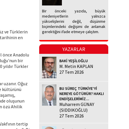
Bir önceki yazıda, büyük
medeniyetlerin yalnızca
yükselişlerini değil, düşünme
biçimlerindeki değişimi de anlamak
z ve Türklerin
gerektiğini ifade etmeye çalıştım.
tarihinin en
YAZARLAR
ıl önce Anadolu
luğu'nun bir
BAKİ YEŞİLOĞLU
 yıldır Türkler
M. Metin KAPLAN
27 Tem 2026
dar uzanır. Oğuz
BU SÜREÇ TÜRKİYE’Yİ
ve kültürünü
NEREYE GÖTÜRÜR? HAKLI
yaşamış,
ENDİŞELERİMİZ...
inde oluşunun
Muharrem GÜNAY
n özü Ahilik
(SIDDIKOĞLU)
27 Tem 2026
akfının tertip