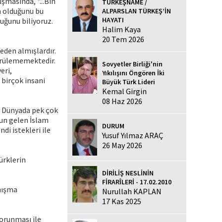
şmasında, "...Bin
TÜRKEŞNAME /
n olduğunu bu
ALPARSLAN TÜRKEŞ’İN
HAYATI
duğunu biliyoruz.
Halim Kaya
20 Tem 2026
eden almışlardır.
görülememektedir.
Sovyetler Birliği'nin
eri,
Yıkılışını Öngören İki
 birçok insani
Büyük Türk Lideri
Kemal Girgin
08 Haz 2026
. Dünyada pek çok
gun gelen İslam
DURUM
di istekleri ile
Yusuf Yılmaz ARAÇ
26 May 2026
ürklerin
DİRİLİŞ NESLİNİN
FİRARÎLERİ - 17.02.2010
anışma
Nurullah KAPLAN
17 Kas 2025
orunması ile