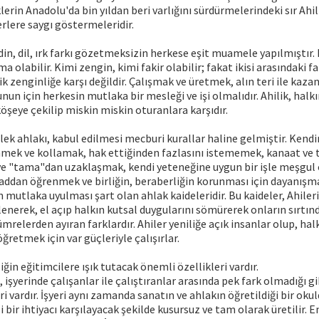
rin Anadolu'da bin yıldan beri varlığını sürdürmelerindeki sır Ahili
erlere saygı göstermeleridir.
din, dil, ırk farkı gözetmeksizin herkese eşit muamele yapılmıştır
 olabilir. Kimi zengin, kimi fakir olabilir; fakat ikisi arasındaki fa
ik zenginliğe karşı değildir. Çalışmak ve üretmek, alın teri ile kaza
unun için herkesin mutlaka bir mesleği ve işi olmalıdır. Ahilik, halk
köşeye çekilip miskin miskin oturanlara karşıdır.
slek ahlakı, kabul edilmesi mecburi kurallar haline gelmiştir. Kend
nmek ve kollamak, hak ettiğinden fazlasını istememek, kanaat ve t
 ve "tama"dan uzaklaşmak, kendi yeteneğine uygun bir işle meşgul
addan öğrenmek ve birliğin, beraberliğin korunması için dayanışma
 mutlaka uyulması şart olan ahlak kaideleridir. Bu kaideler, Ahiler
enerek, el açıp halkın kutsal duygularını sömürerek onların sırtı
mrelerden ayıran farklardır. Ahiler yeniliğe açık insanlar olup, ha
öğretmek için var güçleriyle çalışırlar.
ğin eğitimcilere ışık tutacak önemli özellikleri vardır.
 işyerinde çalışanlar ile çalıştıranlar arasında pek fark olmadığı gi
ri vardır. İşyeri aynı zamanda sanatın ve ahlakın öğretildiği bir oku
i bir ihtiyacı karşılayacak şekilde kusursuz ve tam olarak üretilir. E