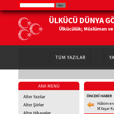
ÜLKÜCÜ DÜNYA G
Ülkücülük; Müslüman ve Do
TÜM YAZILAR
Y
ANA MENÜ
ÖNCEKİ HABER
Altın Yazılar
Hâkim en
Altın Şiirler
M.Yaşar K
Altın Hikayeler