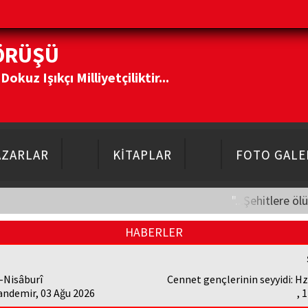
ÖRÜŞÜ
kuz Işıkçı Milliyetçiliktir...
AZARLAR
KİTAPLAR
FOTO GALE
"...Şehitlere öl
HABERLER
-Nisâburî
Cennet gençlerinin seyyidi: H
andemir, 03 Ağu 2026
, 