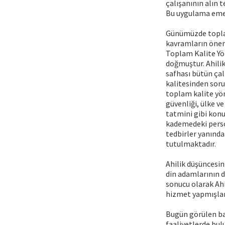
çalışanının alın t
Bu uygulama emek
Günümüzde toplam
kavramların önemi
Toplam Kalite Yön
doğmuştur. Ahilik
safhası bütün çal
kalitesinden soru
toplam kalite yö
güvenliği, ülke v
tatmini gibi konu
kademedeki perso
tedbirler yanında
tutulmaktadır.
Ahilik düşüncesin
din adamlarının d
sonucu olarak Ahi
hizmet yapmışlar
Bugün görülen baz
faaliyetlerde bul