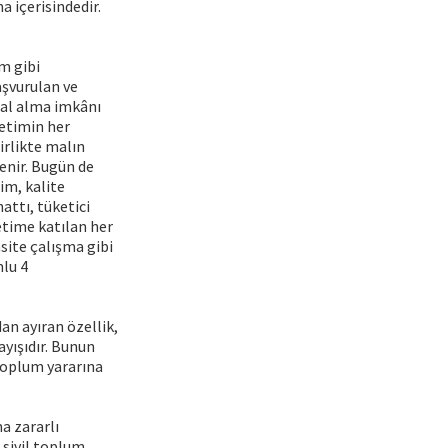
a içerisindedir.
m gibi
aşvurulan ve
mal alma imkânı
retimin her
irlikte malın
lenir. Bugün de
im, kalite
attı, tüketici
etime katılan her
ite çalışma gibi
mlu 4
an ayıran özellik,
ayışıdır. Bunun
 toplum yararına
a zararlı
 sivil toplum