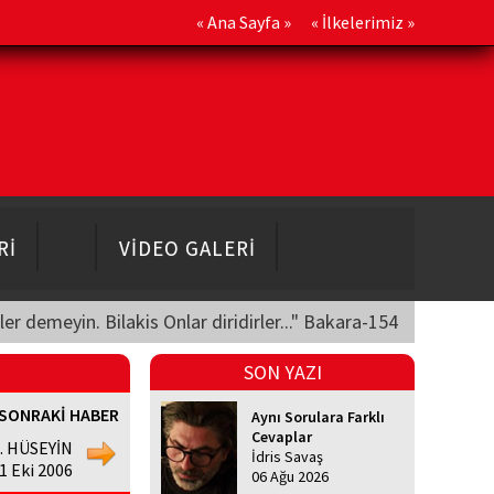
«
Ana Sayfa
» «
İlkelerimiz
»
Rİ
VİDEO GALERİ
üler demeyin. Bilakis Onlar diridirler..." Bakara-154
SON YAZI
SONRAKİ HABER
Aynı Sorulara Farklı
Cevaplar
z. HÜSEYİN
İdris Savaş
11 Eki 2006
06 Ağu 2026