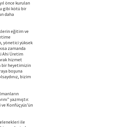
ıl önce kurulan
u gibi kötü bir
mun daha
lerin eğitim ve
retime
, yönetici yüksek
 kısa zamanda
i Ahi Üretim
larak hizmet
 bir heyetimizin
uraya boşuna
olsaydınız, bizim
Almanların
rını" yazmıştır.
ri ve Konfüçyüs’ün
elenekleri ile