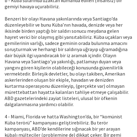
b - Küba sularında uzaktan kumanda edilen (insansız) bir
gemiyi havaya uçurabiliriz.
Benzeri bir olayı Havana yakınlarında veya Santiago’da
düzenleyebilir ve bunu Küba’nın havada, denizde veya her
ikisinde birden yaptığı bir saldırı sonucu meydana gelen
hayret verici bir olaymış gibi yansıtabiliriz. Küba uçakları veya
gemilerinin varlığı, sadece geminin orada bulunma amacını
soruşturmak ve herhangi bir saldırıya uğrayıp uğramadığına
dair büyük ilgi uyandıracak bir iz aramak içindir. Olayın
Havana veya Santiago’ya yakınlığı, patlamayı duyan veya
yangını gören kişilerin olabileceği konusunda güvenilirlik
vermektedir. Birleşik devletler, bu olayı takiben, Amerikan
askerlerinden oluşan bir ekiple, havadan ve denizden
kurtarma operasyonu düzenleyip, (gerçekte var) olmayan
mürettebattan hayatta kalanları tahliye etmeye çalışabilir.
ABD gazetelerindeki zayiat listeleri, ulusal bir öfkenin
dalgalanmasına yardımcı olabilir.
4 - Miami, Florida ve hatta Washington’da, bir “komünist
Küba terörü” kampanyası geliştirebiliriz. Bu terör
kampanyası, ABD’de kendilerine sığınacak bir yer arayan
kübalı mülteciler (problemine de) dikkat çeker. Bir gemi