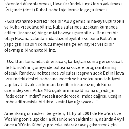
törenleri düzenlenmesi, Hava üssündeki uçakların yakılması,
Üs içinde (dost) Kübalı sabotajcıların ele geçirilmesi...
- Guantanamo Körfezi’nde bir ABD gemisini havaya uçurabilir
ve Küba’yı suçlayabiliriz. Küba sularında uzaktan kumanda
edilen (insansız) bir gemiyi havaya uçurabiliriz. Benzeri bir
olayı Havana yakınlarında düzenleyebilir ve bunu Küba’nın
yaptığı bir saldırı sonucu meydana gelen hayret verici bir
olaymış gibi yansıtabiliriz.
- Uzaktan kumanda edilen uçak, kalkıştan sonra gerçek uçak
ile Florida’nın güneyinde buluşmak üzere programlanmış
olacak. Randevu noktasında yolcuları taşıyan uçak Eglin Hava
Üssü‘ndeki destek sahasına inecek ve bu yolcuların tahliyesi
yapılacak. Uzaktan kumanda edilen insansız uçak Küba
üzerindeyken, Küba MIG uçaklarının saldırısına uğradığını
ifade eden “İmdat” mesajı gönderecek. İmdat çağrısı, uçağın
imha edilmesiyle birlikte, kesintiye uğrayacak...”
Amerikan gizli askerî belgeleri, 11 Eylül 2001’de New York ve
Washington‘a uçaklarla düzenlenen saldırıların, aslında 44 yıl
önce ABD’nin Küba’yı provoke ederek savaş çıkartmak çin