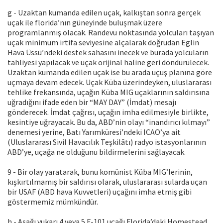
g - Uzaktan kumanda edilen uçak, kalkıştan sonra gerçek
uçak ile florida’nın güneyinde buluşmak üzere
programlanmış olacak. Randevu noktasında yolcuları taşıyan
uçak minimum irtifa seviyesine alçalarak doğrudan Eglin
Hava Üssü’ndeki destek sahasını inecek ve burada yolcuların
tahliyesi yapılacak ve uçak orijinal haline geri döndürülecek.
Uzaktan kumanda edilen uçak ise bu arada uçuş planına göre
uçmaya devam edecek. Uçak Küba üzerindeyken, uluslararası
tehlike frekansında, uçağın Küba MIG uçaklarının saldırısına
uğradığını ifade eden bir “MAY DAY” (İmdat) mesajı
gönderecek. İmdat çağrısı, uçağın imha edilmesiyle birlikte,
kesintiye uğrayacak. Bu da, ABD’nin olayı “inandırıcı kılmayı”
denemesi yerine, Batı Yarımküresi’ndeki ICAO’ya ait
(Uluslararası Sivil Havacılık Teşkilâtı) radyo istasyonlarının
ABD’ye, uçağa ne olduğunu bildirmelerini sağlayacak.
9 - Bir olay yaratarak, bunu komünist Küba MIG’lerinin,
kışkırtılmamış bir saldırısı olarak, uluslararası sularda uçan
bir USAF (ABD hava Kuvvetleri) uçağını imha etmiş gibi
göstermemiz mümkündür.
h - Aşağı yukarı 4 veya 5 F-101 uçağı Florida’daki Homestead