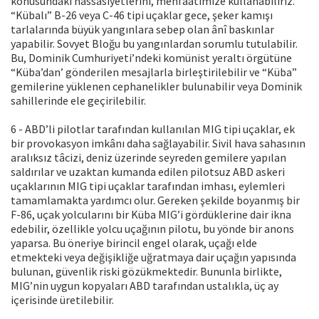
konusundaki hassasiyetlerini, menfaatimize kullanabiliriz.
“Kübalı” B-26 veya C-46 tipi uçaklar gece, şeker kamışı
tarlalarında büyük yangınlara sebep olan ânî baskınlar
yapabilir. Sovyet Bloğu bu yangınlardan sorumlu tutulabilir.
Bu, Dominik Cumhuriyeti’ndeki komünist yeraltı örgütüne
“Küba’dan’ gönderilen mesajlarla birleştirilebilir ve “Küba”
gemilerine yüklenen cephanelikler bulunabilir veya Dominik
sahillerinde ele geçirilebilir.
6 - ABD’li pilotlar tarafından kullanılan MIG tipi uçaklar, ek
bir provokasyon imkânı daha sağlayabilir. Sivil hava sahasının
aralıksız tâcizi, deniz üzerinde seyreden gemilere yapılan
saldırılar ve uzaktan kumanda edilen pilotsuz ABD askeri
uçaklarının MIG tipi uçaklar tarafından imhası, eylemleri
tamamlamakta yardımcı olur. Gereken şekilde boyanmış bir
F-86, uçak yolcularını bir Küba MIG’i gördüklerine dair ikna
edebilir, özellikle yolcu uçağının pilotu, bu yönde bir anons
yaparsa. Bu öneriye birincil engel olarak, uçağı elde
etmekteki veya değişikliğe uğratmaya dair uçağın yapısında
bulunan, güvenlik riski gözükmektedir. Bununla birlikte,
MIG’nin uygun kopyaları ABD tarafından ustalıkla, üç ay
içerisinde üretilebilir.