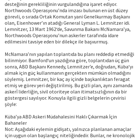
desteğinin gerekliliğinin vurgulandığına işaret ediyor.
Northwoods Operasyonu’nda imzası bulunan en üst düzey
görevli, o sırada Ortak Komutan yani Genelkurmay Başkanı
olan, Eisenhower’ın atadığı General Lyman L. Lemnitzer idi.
Lemnitzer, 13 Mart 1962‘de, Savunma Bakanı McNamara’ya,
Northwoods Operasyonu’nun askerler tarafında idare
edilmesini tavsiye eden bir dilekçe ile başvurmuş.
McNamara’nın yapılan toplantıda bu planı reddedip etmediği
bilinmiyor. Bamford‘un yazdığına göre, toplantıdan üç gün
sonra, ABD Başkanı Kennedy, Lemnitzer’e, doğrudan, Küba‘yı
almak için güç kullanmanın gerçekten mümkün olmadığını
söylemiş. Lemnitzer, bir kaç ay içinde başkanlıktan feragat
etmiş ve görev yeri değiştirilmiş. Bu gizli plan, aynı zamanda
askerî liderliğin, sivil otoriteye olan itimatsızlığının da bir
göstergesi sayılıyor. Konuyla ilgili gizli belgelerin çevirisi
şöyle:
Küba’ya ABD Askeri Müdahalesini Haklı Çıkarmak İçin
Bahaneler
Not: Aşağıdaki eylemin gidişatı, yalnızca planlanan amaçlar
için uygun olan başlangıç niteliğindedir. Bunlar, ne kronolojik