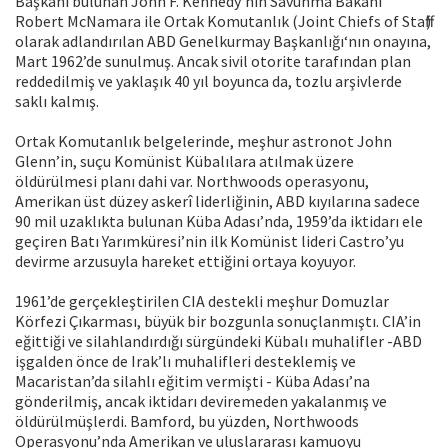
Başkanı bulunan John F. Kennedy‘nin Savunma Bakanı
Robert McNamara ile Ortak Komutanlık (Joint Chiefs of Staff)
olarak adlandırılan ABD Genelkurmay Başkanlığı‘nın onayına,
Mart 1962’de sunulmuş. Ancak sivil otorite tarafından plan
reddedilmiş ve yaklaşık 40 yıl boyunca da, tozlu arşivlerde
saklı kalmış.
Ortak Komutanlık belgelerinde, meşhur astronot John
Glenn’in, suçu Komünist Kübalılara atılmak üzere
öldürülmesi planı dahi var. Northwoods operasyonu,
Amerikan üst düzey askerî liderliğinin, ABD kıyılarına sadece
90 mil uzaklıkta bulunan Küba Adası’nda, 1959’da iktidarı ele
geçiren Batı Yarımküresi’nin ilk Komünist lideri Castro’yu
devirme arzusuyla hareket ettiğini ortaya koyuyor.
1961’de gerçekleştirilen CIA destekli meşhur Domuzlar
Körfezi Çıkarması, büyük bir bozgunla sonuçlanmıştı. CIA’in
eğittiği ve silahlandırdığı sürgündeki Kübalı muhalifler -ABD
işgalden önce de Irak’lı muhalifleri desteklemiş ve
Macaristan’da silahlı eğitim vermişti - Küba Adası’na
gönderilmiş, ancak iktidarı deviremeden yakalanmış ve
öldürülmüşlerdi. Bamford, bu yüzden, Northwoods
Operasyonu’nda Amerikan ve uluslararası kamuoyu