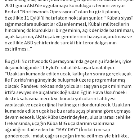
2001 günü ABD’de uygulamaya konulduğu izlenimi veriyor.
Kod ad “Northwoods Operasyonu” olan bu gizli planın,
özellikle 11 Eylül’ü hatırlatan noktaları şunlar: “Kübalı siyasî
sığınmacılara suikastlar düzenlenmesi, Kübalı mültecilerin
hıncahınç doldurdukları bir geminin, açık denizde batırılması,
uçak kaçırma, ABD uçak ve gemilerinin havaya uçurulması ve
özellikle ABD şehirlerinde sürekli bir terör dalgasının
estirilmesi...”
Bu gizli Northwoods Operasyonu’nda geçen şu ifadeler, iyice
düşünüldüğünde 11 Eylül’e rahatlıkla uyarlanabiliyor:
“Uzaktan kumanda edilen uçak, kalkıştan sonra gerçek uçak
ile Florida‘nın güneyinde buluşmak üzere programlanmış
olacak. Randevu noktasında yolcuları taşıyan uçak minimum
irtifa seviyesine alçalarak doğrudan Eglin Hava Üssü’ndeki
destek sahasına inecek ve burada yolcuların tahliyesi
yapılacak ve uçak orijinal haline geri döndürülecek. Uzaktan
kumanda edilen uçak ise bu arada uçuş planına göre uçmaya
devam edecek. Uçak Küba üzerindeyken, uluslararası tehlike
frekansında, uçağın Küba MIG uçaklarının saldırısına
uğradığını ifade eden bir “MAY DAY” (İmdat) mesajı
gönderecek. İmdat çağrısı uçağın imha edilmesiyle birlikte,