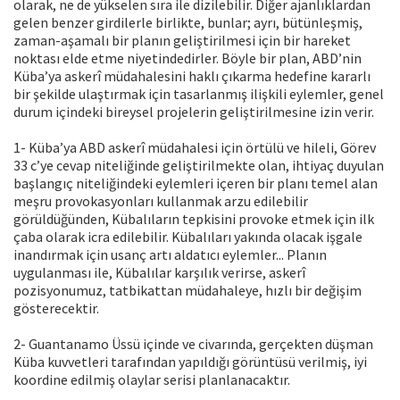
olarak, ne de yükselen sıra ile dizilebilir. Diğer ajanlıklardan
gelen benzer girdilerle birlikte, bunlar; ayrı, bütünleşmiş,
zaman-aşamalı bir planın geliştirilmesi için bir hareket
noktası elde etme niyetindedirler. Böyle bir plan, ABD’nin
Küba’ya askerî müdahalesini haklı çıkarma hedefine kararlı
bir şekilde ulaştırmak için tasarlanmış ilişkili eylemler, genel
durum içindeki bireysel projelerin geliştirilmesine izin verir.
1- Küba’ya ABD askerî müdahalesi için örtülü ve hileli, Görev
33 c’ye cevap niteliğinde geliştirilmekte olan, ihtiyaç duyulan
başlangıç niteliğindeki eylemleri içeren bir planı temel alan
meşru provokasyonları kullanmak arzu edilebilir
görüldüğünden, Kübalıların tepkisini provoke etmek için ilk
çaba olarak icra edilebilir. Kübalıları yakında olacak işgale
inandırmak için usanç artı aldatıcı eylemler... Planın
uygulanması ile, Kübalılar karşılık verirse, askerî
pozisyonumuz, tatbikattan müdahaleye, hızlı bir değişim
gösterecektir.
2- Guantanamo Üssü içinde ve civarında, gerçekten düşman
Küba kuvvetleri tarafından yapıldığı görüntüsü verilmiş, iyi
koordine edilmiş olaylar serisi planlanacaktır.