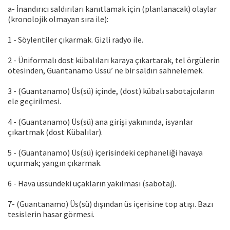
a- İnandırıcı saldırıları kanıtlamak için (planlanacak) olaylar
(kronolojik olmayan sıra ile):
1 - Söylentiler çıkarmak. Gizli radyo ile.
2 - Üniformalı dost kübalıları karaya çıkartarak, tel örgülerin
ötesinden, Guantanamo Üssü’ ne bir saldırı sahnelemek.
3 - (Guantanamo) Üs(sü) içinde, (dost) kübalı sabotajcıların
ele geçirilmesi.
4 - (Guantanamo) Üs(sü) ana girişi yakınında, isyanlar
çıkartmak (dost Kübalılar).
5 - (Guantanamo) Üs(sü) içerisindeki cephaneliği havaya
uçurmak; yangın çıkarmak.
6 - Hava üssündeki uçakların yakılması (sabotaj).
7- (Guantanamo) Üs(sü) dışından üs içerisine top atışı. Bazı
tesislerin hasar görmesi.