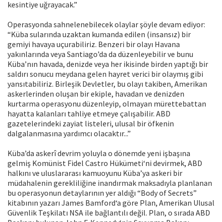
kesintiye uğrayacak.”
Operasyonda sahnelenebilecek olaylar şöyle devam ediyor:
“Küba sularında uzaktan kumanda edilen (insansız) bir
gemiyi havaya uçurabiliriz. Benzeri bir olayı Havana
yakınlarında veya Santiago’da da düzenleyebilir ve bunu
Küba’nın havada, denizde veya her ikisinde birden yaptığı bir
saldırı sonucu meydana gelen hayret verici bir olaymış gibi
yansıtabiliriz. Birleşik Devletler, bu olayı takiben, Amerikan
askerlerinden oluşan bir ekiple, havadan ve denizden
kurtarma operasyonu düzenleyip, olmayan mürettebattan
hayatta kalanları tahliye etmeye çalışabilir. ABD
gazetelerindeki zayiat listeleri, ulusal bir öfkenin
dalgalanmasına yardımcı olacaktır...”
Küba’da askerî devrim yoluyla o dönemde yeni işbaşına
gelmiş Komünist Fidel Castro Hükümeti‘ni devirmek, ABD
halkını ve uluslararası kamuoyunu Küba’ya askeri bir
müdahalenin gerekliliğine inandırmak maksadıyla planlanan
bu operasyonun detaylarının yer aldığı “Body of Secrets”
kitabının yazarı James Bamford‘a göre Plan, Amerikan Ulusal
Güvenlik Teşkilatı NSA ile bağlantılı değil. Plan, o sırada ABD