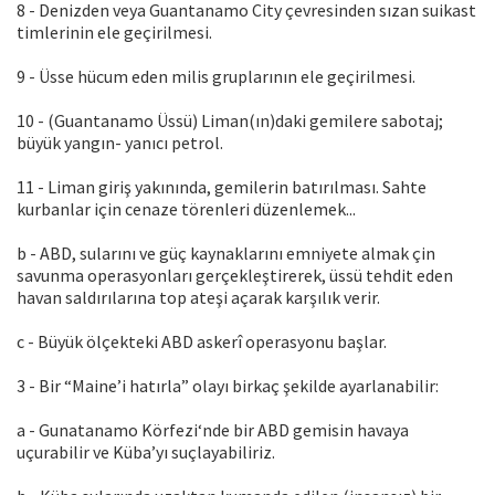
8 - Denizden veya Guantanamo City çevresinden sızan suikast
timlerinin ele geçirilmesi.
9 - Üsse hücum eden milis gruplarının ele geçirilmesi.
10 - (Guantanamo Üssü) Liman(ın)daki gemilere sabotaj;
büyük yangın- yanıcı petrol.
11 - Liman giriş yakınında, gemilerin batırılması. Sahte
kurbanlar için cenaze törenleri düzenlemek...
b - ABD, sularını ve güç kaynaklarını emniyete almak çin
savunma operasyonları gerçekleştirerek, üssü tehdit eden
havan saldırılarına top ateşi açarak karşılık verir.
c - Büyük ölçekteki ABD askerî operasyonu başlar.
3 - Bir “Maine’i hatırla” olayı birkaç şekilde ayarlanabilir:
a - Gunatanamo Körfezi‘nde bir ABD gemisin havaya
uçurabilir ve Küba’yı suçlayabiliriz.