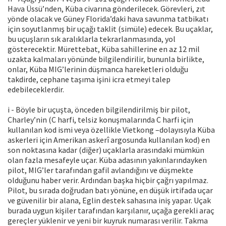
Hava Üssü’nden, Küba civarına gönderilecek. Görevleri, zıt
yönde olacak ve Güney Florida’daki hava savunma tatbikatı
için soyutlanmış bir uçağı taklit (simüle) edecek. Bu uçaklar,
bu uçuşların sık aralıklarla tekrarlanmasında, yol
gösterecektir. Mürettebat, Küba sahillerine en az 12 mil
uzakta kalmaları yönünde bilgilendirilir, bununla birlikte,
onlar, Küba MIG’lerinin düşmanca hareketleri olduğu
takdirde, cephane taşıma işini icra etmeyi talep
edebileceklerdir.
i - Böyle bir uçuşta, önceden bilgilendirilmiş bir pilot,
Charley’nin (C harfi, telsiz konuşmalarında C harfi için
kullanılan kod ismi veya özellikle Vietkong –dolayısıyla Küba
askerleri için Amerikan askerî argosunda kullanılan kod) en
son noktasına kadar (diğer) uçaklarla arasındaki mümkün
olan fazla mesafeyle uçar. Küba adasının yakınlarındayken
pilot, MIG’ler tarafından gafil avlandığını ve düşmekte
olduğunu haber verir. Ardından başka hiçbir çağrı yapılmaz.
Pilot, bu sırada doğrudan batı yönüne, en düşük irtifada uçar
ve güvenilir bir alana, Eglin destek sahasına iniş yapar. Uçak
burada uygun kişiler tarafından karşılanır, uçağa gerekli araç
gereçler yüklenir ve yeni bir kuyruk numarası verilir. Takma