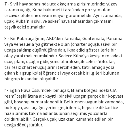
7 - Sivil hava sahasında uçak kaçırma girişimlerinde; yüzey
tarama uçağı, Küba hükümeti tarafından göz yumulan
tecavüz ölülerine devam ediyor görünmelidir. Aynı zamanda,
uçak, Küba’nın sivil ve askerî hava sahasından çıkmasını
teşvik edici olmalıdır.
8 - Bir Küba uçağının, ABD’den Jamaika, Guatemala, Panama
veya Venezuela ’ya gitmekte olan (charter uçuşlu) sivil bir
uçağa saldırıp düşürdüğüne dair, ikna edici gösterilerle bir
olay yaratmak mümkündür. Sadece Küba’ya kesişen rotadaki
uçuş planı, uçağın gidiş yönü olarak seçilecektir. Yolcular,
tarifesiz charter uçuşlarını tercih eden, tatil amaçlı yola
çıkan bir grup kolej öğrencisi veya ortak bir ilgileri bulunan
bir grup insandan oluşabilir.
f - Eglin Hava Üssü’ndeki bir uçak, Miami bölgesindeki CIA
resmî teşkilâtına ait kayıtlı bir sivil uçağın gerçek bir kopyası
gibi, boyanıp numaralanabilir. Belirlenen uygun bir zamanda,
bu kopya, asıl uçağın yerine geçirilerek, hepsi de dikkatlice
hazırlanmış takma adlar bulunan seçilmiş yolcularla
doldurulabilir. Gerçek uçak, uzaktan kumanda edilen bir
uçağa dönüştürülür.