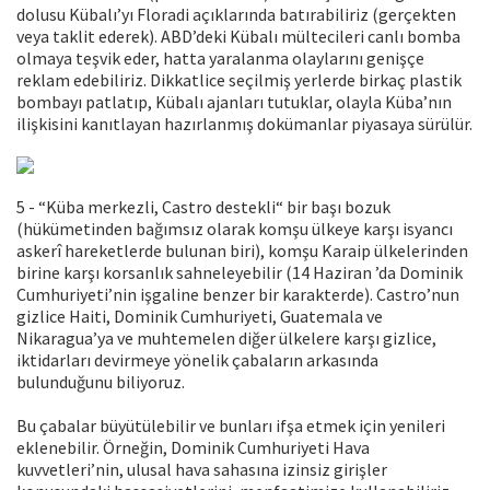
dolusu Kübalı’yı Floradi açıklarında batırabiliriz (gerçekten
veya taklit ederek). ABD’deki Kübalı mültecileri canlı bomba
olmaya teşvik eder, hatta yaralanma olaylarını genişçe
reklam edebiliriz. Dikkatlice seçilmiş yerlerde birkaç plastik
bombayı patlatıp, Kübalı ajanları tutuklar, olayla Küba’nın
ilişkisini kanıtlayan hazırlanmış dokümanlar piyasaya sürülür.
5 - “Küba merkezli, Castro destekli“ bir başı bozuk
(hükümetinden bağımsız olarak komşu ülkeye karşı isyancı
askerî hareketlerde bulunan biri), komşu Karaip ülkelerinden
birine karşı korsanlık sahneleyebilir (14 Haziran ’da Dominik
Cumhuriyeti’nin işgaline benzer bir karakterde). Castro’nun
gizlice Haiti, Dominik Cumhuriyeti, Guatemala ve
Nikaragua’ya ve muhtemelen diğer ülkelere karşı gizlice,
iktidarları devirmeye yönelik çabaların arkasında
bulunduğunu biliyoruz.
Bu çabalar büyütülebilir ve bunları ifşa etmek için yenileri
eklenebilir. Örneğin, Dominik Cumhuriyeti Hava
kuvvetleri’nin, ulusal hava sahasına izinsiz girişler