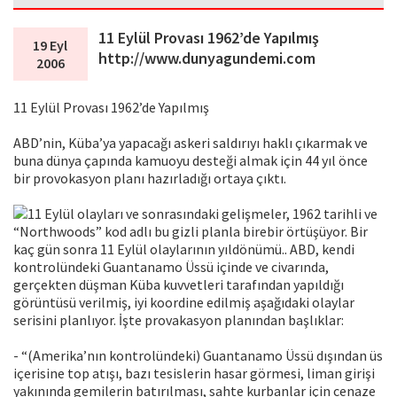
11 Eylül Provası 1962’de Yapılmış
19 Eyl
http://www.dunyagundemi.com
2006
11 Eylül Provası 1962’de Yapılmış
ABD’nin, Küba’ya yapacağı askeri saldırıyı haklı çıkarmak ve
buna dünya çapında kamuoyu desteği almak için 44 yıl önce
bir provokasyon planı hazırladığı ortaya çıktı.
11 Eylül olayları ve sonrasındaki gelişmeler, 1962 tarihli ve
“Northwoods” kod adlı bu gizli planla birebir örtüşüyor. Bir
kaç gün sonra 11 Eylül olaylarının yıldönümü.. ABD, kendi
kontrolündeki Guantanamo Üssü içinde ve civarında,
gerçekten düşman Küba kuvvetleri tarafından yapıldığı
görüntüsü verilmiş, iyi koordine edilmiş aşağıdaki olaylar
serisini planlıyor. İşte provakasyon planından başlıklar:
- “(Amerika’nın kontrolündeki) Guantanamo Üssü dışından üs
içerisine top atışı, bazı tesislerin hasar görmesi, liman girişi
yakınında gemilerin batırılması, sahte kurbanlar için cenaze