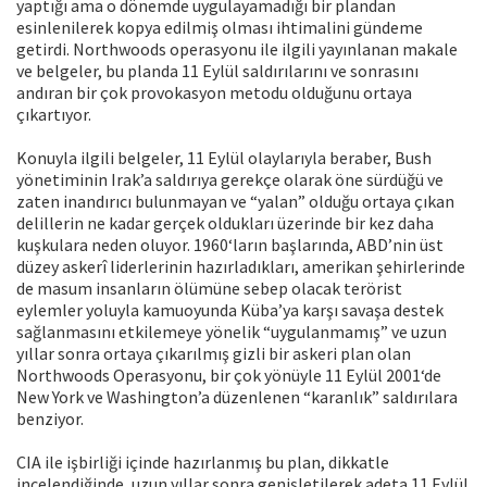
yaptığı ama o dönemde uygulayamadığı bir plandan
esinlenilerek kopya edilmiş olması ihtimalini gündeme
getirdi. Northwoods operasyonu ile ilgili yayınlanan makale
ve belgeler, bu planda 11 Eylül saldırılarını ve sonrasını
andıran bir çok provokasyon metodu olduğunu ortaya
çıkartıyor.
Konuyla ilgili belgeler, 11 Eylül olaylarıyla beraber, Bush
yönetiminin Irak’a saldırıya gerekçe olarak öne sürdüğü ve
zaten inandırıcı bulunmayan ve “yalan” olduğu ortaya çıkan
delillerin ne kadar gerçek oldukları üzerinde bir kez daha
kuşkulara neden oluyor. 1960‘ların başlarında, ABD’nin üst
düzey askerî liderlerinin hazırladıkları, amerikan şehirlerinde
de masum insanların ölümüne sebep olacak terörist
eylemler yoluyla kamuoyunda Küba’ya karşı savaşa destek
sağlanmasını etkilemeye yönelik “uygulanmamış” ve uzun
yıllar sonra ortaya çıkarılmış gizli bir askeri plan olan
Northwoods Operasyonu, bir çok yönüyle 11 Eylül 2001‘de
New York ve Washington’a düzenlenen “karanlık” saldırılara
benziyor.
CIA ile işbirliği içinde hazırlanmış bu plan, dikkatle
incelendiğinde, uzun yıllar sonra genişletilerek adeta 11 Eylül