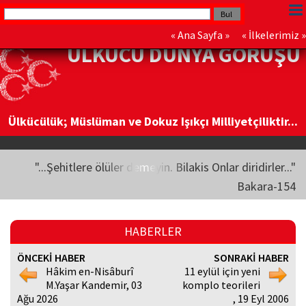
«
Ana Sayfa
» «
İlkelerimiz
»
ÜLKÜCÜ DÜNYA GÖRÜŞÜ
Ülkücülük; Müslüman ve Dokuz Işıkçı Milliyetçiliktir...
"...Şehitlere ölüler demeyin. Bilakis Onlar diridirler..."
Bakara-154
HABERLER
ÖNCEKİ HABER
SONRAKİ HABER
Hâkim en-Nisâburî
11 eylül için yeni
M.Yaşar Kandemir, 03
komplo teorileri
Ağu 2026
, 19 Eyl 2006