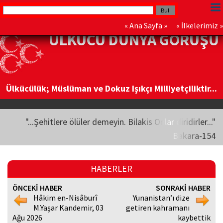
«
Ana Sayfa
» «
İlkelerimiz
»
ÜLKÜCÜ DÜNYA GÖRÜŞÜ
Ülkücülük; Müslüman ve Dokuz Işıkçı Milliyetçiliktir...
"...Şehitlere ölüler demeyin. Bilakis Onlar diridirler..."
Bakara-154
HABERLER
ÖNCEKİ HABER
SONRAKİ HABER
Hâkim en-Nisâburî
Yunanistan’ı dize
M.Yaşar Kandemir, 03
getiren kahramanı
Ağu 2026
kaybettik