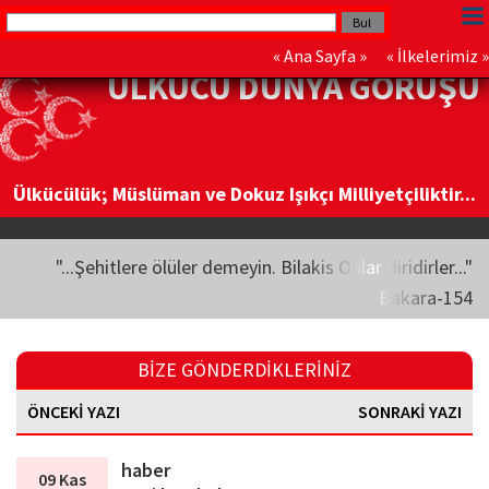
«
Ana Sayfa
» «
İlkelerimiz
»
ÜLKÜCÜ DÜNYA GÖRÜŞÜ
Ülkücülük; Müslüman ve Dokuz Işıkçı Milliyetçiliktir...
"...Şehitlere ölüler demeyin. Bilakis Onlar diridirler..."
Bakara-154
BİZE GÖNDERDİKLERİNİZ
ÖNCEKİ YAZI
SONRAKİ YAZI
haber
09 Kas