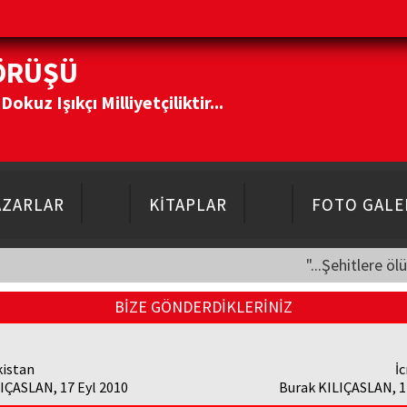
ÖRÜŞÜ
kuz Işıkçı Milliyetçiliktir...
AZARLAR
KİTAPLAR
FOTO GALE
"...Şehitlere öl
BİZE GÖNDERDİKLERİNİZ
kistan
İ
IÇASLAN, 17 Eyl 2010
Burak KILIÇASLAN, 1