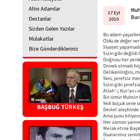
Altın Adamlar
Muh
17 Eyl
Bur
Destanlar
2010
Sizden Gelen Yazılar
Bu adam yaşarken
Mülakatlar
Öldü de değer ver
Siyaset yapamadı
Bize Gönderdikleriniz
Sizin gibi değildi 
Doğrusu her yerd
Dönek olmadı hi
Delikanlılığını, m
Yani, şerefsiz me
Sizin gibi şerefs
Allah' ı, Kur'an ı 
Bir ömür Muhsin 
Yedi buçuk sene s
BAŞBUĞ TÜRKEŞ
Devlet aleyhinde 
Ama şunu biliyor
Her zaman yanın
Merak etme Başk
Dualarımız senin