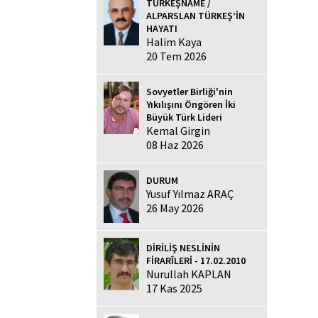
TÜRKEŞNAME /
ALPARSLAN TÜRKEŞ’İN
HAYATI
Halim Kaya
20 Tem 2026
Sovyetler Birliği'nin
Yıkılışını Öngören İki
Büyük Türk Lideri
Kemal Girgin
08 Haz 2026
DURUM
Yusuf Yılmaz ARAÇ
26 May 2026
DİRİLİŞ NESLİNİN
FİRARÎLERİ - 17.02.2010
Nurullah KAPLAN
17 Kas 2025