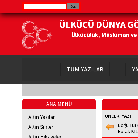
ÜLKÜCÜ DÜNYA G
Ülkücülük; Müslüman ve Do
TÜM YAZILAR
Y
ANA MENÜ
ÖNCEKİ YAZI
Altın Yazılar
Doğu Tür
Altın Şiirler
Burak KIL
Altın Hikayeler