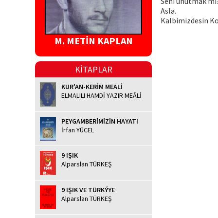
Seni unutmak mı
Asla.
Kalbimizdesin Ko
M. METİN KAPLAN
KİTAPLAR
KUR'AN-KERİM MEALİ
ELMALILI HAMDİ YAZIR MEÂLİ
PEYGAMBERİMİZİN HAYATI
İrfan YÜCEL
9 IŞIK
Alparslan TÜRKEŞ
9 IŞIK VE TÜRKÝYE
Alparslan TÜRKEŞ