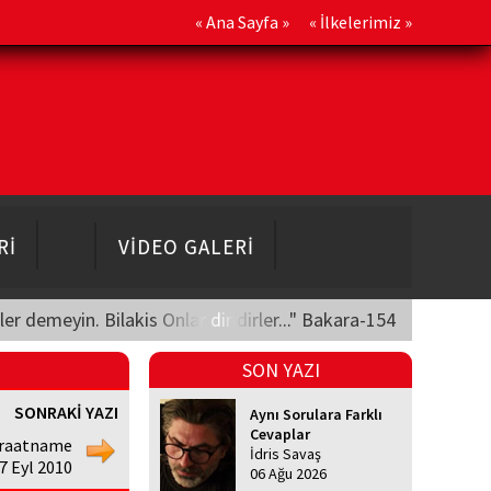
«
Ana Sayfa
» «
İlkelerimiz
»
Rİ
VİDEO GALERİ
üler demeyin. Bilakis Onlar diridirler..." Bakara-154
SON YAZI
SONRAKİ YAZI
Aynı Sorulara Farklı
Cevaplar
craatname
İdris Savaş
7 Eyl 2010
06 Ağu 2026