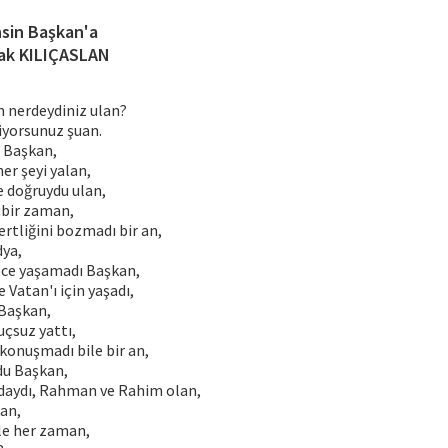
sin Başkan'a
ak KILIÇASLAN
 nerdeydiniz ulan?
iyorsunuz şuan.
 Başkan,
her şeyi yalan,
e doğruydu ulan,
çbir zaman,
ertliğini bozmadı bir an,
dya,
izce yaşamadı Başkan,
ve Vatan'ı için yaşadı,
Başkan,
uçsuz yattı,
konuşmadı bile bir an,
du Başkan,
daydı, Rahman ve Rahim olan,
an,
le her zaman,