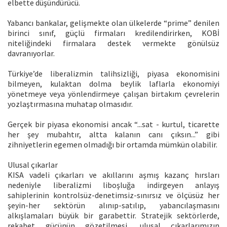
elbette düşündürücü.
Yabancı bankalar, gelişmekte olan ülkelerde “prime” denilen
birinci sınıf, güçlü firmaları kredilendirirken, KOBİ
niteliğindeki firmalara destek vermekte gönülsüz
davranıyorlar.
Türkiye’de liberalizmin talihsizliği, piyasa ekonomisini
bilmeyen, kulaktan dolma beylik laflarla ekonomiyi
yönetmeye veya yönlendirmeye çalışan birtakım çevrelerin
yozlaştırmasına muhatap olmasıdır.
Gerçek bir piyasa ekonomisi ancak “...sat - kurtul, ticarette
her şey mubahtır, altta kalanın canı çıksın...” gibi
zihniyetlerin egemen olmadığı bir ortamda mümkün olabilir.
Ulusal çıkarlar
KISA vadeli çıkarları ve akıllarını aşmış kazanç hırsları
nedeniyle liberalizmi liboşluğa indirgeyen anlayış
sahiplerinin kontrolsüz-denetimsiz-sınırsız ve ölçüsüz her
şeyin-her sektörün alınıp-satılıp, yabancılaşmasını
alkışlamaları büyük bir garabettir. Stratejik sektörlerde,
rekabet gücünün gözetilmesi, ulusal çıkarlarımızın