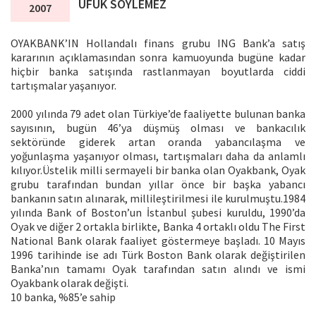
UFUK SÖYLEMEZ
2007
OYAKBANK’IN Hollandalı finans grubu ING Bank’a satış
kararının açıklamasından sonra kamuoyunda bugüne kadar
hiçbir banka satışında rastlanmayan boyutlarda ciddi
tartışmalar yaşanıyor.
2000 yılında 79 adet olan Türkiye’de faaliyette bulunan banka
sayısının, bugün 46’ya düşmüş olması ve bankacılık
sektöründe giderek artan oranda yabancılaşma ve
yoğunlaşma yaşanıyor olması, tartışmaları daha da anlamlı
kılıyor.Üstelik milli sermayeli bir banka olan Oyakbank, Oyak
grubu tarafından bundan yıllar önce bir başka yabancı
bankanın satın alınarak, millileştirilmesi ile kurulmuştu.1984
yılında Bank of Boston’un İstanbul şubesi kuruldu, 1990’da
Oyak ve diğer 2 ortakla birlikte, Banka 4 ortaklı oldu The First
National Bank olarak faaliyet göstermeye başladı. 10 Mayıs
1996 tarihinde ise adı Türk Boston Bank olarak değiştirilen
Banka’nın tamamı Oyak tarafından satın alındı ve ismi
Oyakbank olarak değişti.
10 banka, %85’e sahip