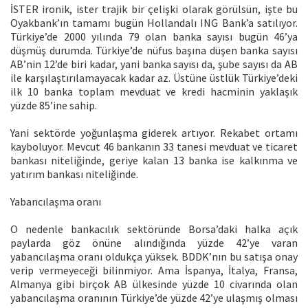
İSTER ironik, ister trajik bir çelişki olarak görülsün, işte bu
Oyakbank’ın tamamı bugün Hollandalı ING Bank’a satılıyor.
Türkiye’de 2000 yılında 79 olan banka sayısı bugün 46’ya
düşmüş durumda. Türkiye’de nüfus başına düşen banka sayısı
AB’nin 12’de biri kadar, yani banka sayısı da, şube sayısı da AB
ile karşılaştırılamayacak kadar az. Üstüne üstlük Türkiye’deki
ilk 10 banka toplam mevduat ve kredi hacminin yaklaşık
yüzde 85’ine sahip.
Yani sektörde yoğunlaşma giderek artıyor. Rekabet ortamı
kayboluyor. Mevcut 46 bankanın 33 tanesi mevduat ve ticaret
bankası niteliğinde, geriye kalan 13 banka ise kalkınma ve
yatırım bankası niteliğinde.
Yabancılaşma oranı
O nedenle bankacılık sektöründe Borsa’daki halka açık
paylarda göz önüne alındığında yüzde 42’ye varan
yabancılaşma oranı oldukça yüksek. BDDK’nın bu satışa onay
verip vermeyeceği bilinmiyor. Ama İspanya, İtalya, Fransa,
Almanya gibi birçok AB ülkesinde yüzde 10 civarında olan
yabancılaşma oranının Türkiye’de yüzde 42’ye ulaşmış olması