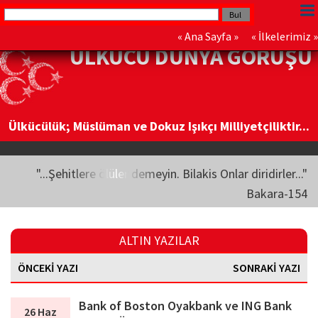
«
Ana Sayfa
» «
İlkelerimiz
»
ÜLKÜCÜ DÜNYA GÖRÜŞÜ
Ülkücülük; Müslüman ve Dokuz Işıkçı Milliyetçiliktir...
"...Şehitlere ölüler demeyin. Bilakis Onlar diridirler..."
Bakara-154
ALTIN YAZILAR
ÖNCEKİ YAZI
SONRAKİ YAZI
Bank of Boston Oyakbank ve ING Bank
26 Haz