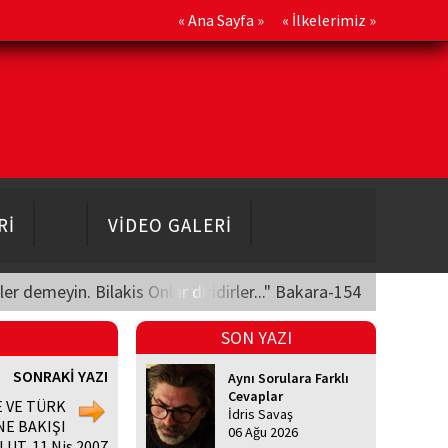
«
Ana Sayfa
» «
İlkelerimiz
»
Rİ
VİDEO GALERİ
üler demeyin. Bilakis Onlar diridirler..." Bakara-154
SON YAZI
SONRAKİ YAZI
Aynı Sorulara Farklı
Cevaplar
E VE TÜRK
İdris Savaş
NE BAKIŞI
06 Ağu 2026
LUT, 11 Nis 2007