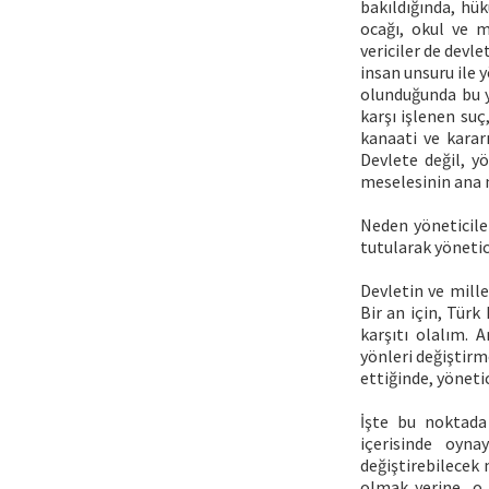
bakıldığında, hük
ocağı, okul ve m
vericiler de devle
insan unsuru ile y
olunduğunda bu y
karşı işlenen suç
kanaati ve kararı
Devlete değil, yö
meselesinin ana n
Neden yöneticile
tutularak yöneti
Devletin ve mille
Bir an için, Türk
karşıtı olalım. 
yönleri değiştirm
ettiğinde, yönetic
İşte bu noktada
içerisinde oyna
değiştirebilecek 
olmak yerine, o 