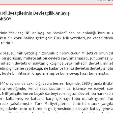
 Milliyetçilerinin Devletçilik Anlayışı
 AKSOY
rinin “devletçilik” anlayışı ve “devlet” ten ne anladığı konusu 
ken bir konu haline gelmiştir. Türk Milliyetçileri, ne kadar “devl
si” dir ?
k olgusu, milliyetçiliğin zorunlu bir sonucudur. Milleti ve onun çı
an bir görüşün, millete ait bir devleti savunmaması düşünülemez. 
 milletin devleti olmaktan çıktığında veya milletin devleti, mille
dindiğinde ne yapılacağı, ne kadar ve hangi devletin devletçisi ol
n, böyle bir ihtimali öngörmemiş ve buna cevap hazırlamamıştır.
944 olaylarında takındığı tavra benzer biçimde, 1980 yılında ihtila
ara verdiğinde, kendi savunucularını da işkence ve eziyet s
Milliyetçilerine en büyük darbeyi vurmuştur. Devlet, bu hareketi 
keri kullanmış ve kutsala karşı çıkmayı tabu olarak gören Türk
resiz yakalamıştır. Türk Milliyetçilerini, terörist olarak yargı
 ki, ülkede terör ortamının gelişmesinde en büyük katkıyı yine a