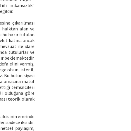
ili imkansızlık”
ğildir.
esine çıkarılması
ü halktan alan ve
ü bu hazır tutulan
evlet katına ancak
i mevzuat ile idare
nda tutulurlar ve
zır beklemektedir.
defa elini vermiş,
e olsun, ister il,
z. Bu bütün siyasi
tma amacına matuf
ttiği temsilcileri
li olduğuna göre
ması teorik olarak
silcisinin emrinde
en sadece ikisidir.
önetsel paylaşım,