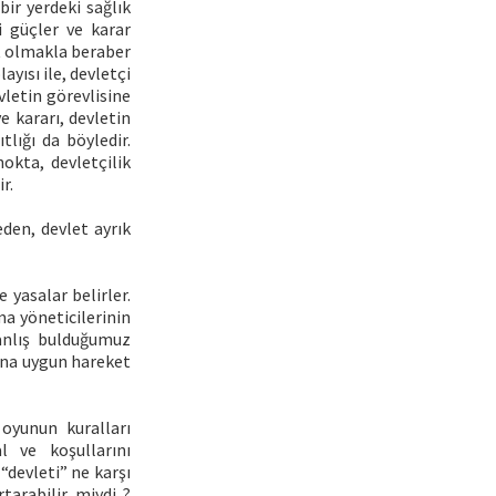
bir yerdeki sağlık
i güçler ve karar
güt olmakla beraber
ayısı ile, devletçi
letin görevlisine
e kararı, devletin
tlığı da böyledir.
nokta, devletçilik
r.
den, devlet ayrık
 yasalar belirler.
ma yöneticilerinin
yanlış bulduğumuz
rına uygun hareket
oyunun kuralları
l ve koşullarını
“devleti” ne karşı
tarabilir miydi ?