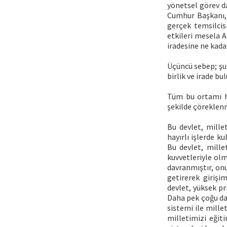
yönetsel görev d
Cumhur Başkanı, 
gerçek temsilcisi
etkileri mesela A
iradesine ne kada
Üçüncü sebep; şu 
birlik ve irade b
Tüm bu ortamı ha
şekilde çöreklenm
Bu devlet, millet
hayırlı işlerde 
Bu devlet, millet
kuvvetleriyle olm
davranmıştır, onu
getirerek girişi
devlet, yüksek pr
Daha pek çoğu da 
sistemi ile mille
milletimizi eğit