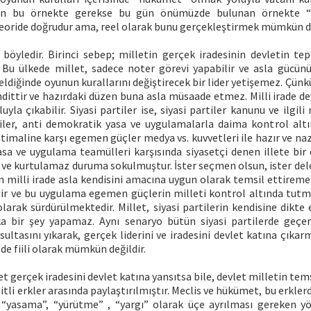
an bu örnekte gerekse bu gün önümüzde bulunan örnekte “fi
eoride doğrudur ama, reel olarak bunu gerçekleştirmek mümkün de
böyledir. Birinci sebep; milletin gerçek iradesinin devletin tep
r. Bu ülkede millet, sadece noter görevi yapabilir ve asla gücün
eldiğinde oyunun kurallarını değiştirecek bir lider yetişemez. Çünk
hdittir ve hazırdaki düzen buna asla müsaade etmez. Milli irade d
luyla çıkabilir. Siyasi partiler ise, siyasi partiler kanunu ve ilgil
artiler, anti demokratik yasa ve uygulamalarla daima kontrol altı
imaline karşı egemen güçler medya vs. kuvvetleri ile hazır ve na
sa ve uygulama teamülleri karşısında siyasetçi denen illete bir 
ve kurtulamaz duruma sokulmuştur. İster seçmen olsun, ister deleg
n milli irade asla kendisini amacına uygun olarak temsil ettireme
dir ve bu uygulama egemen güçlerin milleti kontrol altında tu
 olarak sürdürülmektedir. Millet, siyasi partilerin kendisine dikte e
 bir şey yapamaz. Aynı senaryo bütün siyasi partilerde geçer
 sultasını yıkarak, gerçek liderini ve iradesini devlet katına çıkar
e fiili olarak mümkün değildir.
let gerçek iradesini devlet katına yansıtsa bile, devlet milletin tem
eşitli erkler arasında paylaştırılmıştır. Meclis ve hükümet, bu erklerd
“yasama”, “yürütme” , “yargı” olarak üçe ayrılması gereken y