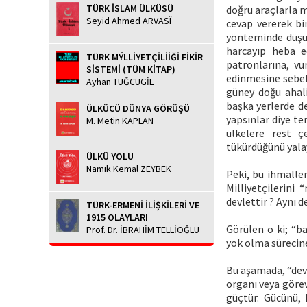
TÜRK İSLAM ÜLKÜSÜ
doğru araçlarla 
Seyid Ahmed ARVASÎ
cevap vererek b
yönteminde düşül
harcayıp heba e
TÜRK MÝLLİYETÇİLİİĞİ FİKİR
patronlarına, vu
SİSTEMİ (TÜM KİTAP)
edinmesine sebeb
Ayhan TUĞCUGİL
güney doğu ahali
başka yerlerde d
ÜLKÜCÜ DÜNYA GÖRÜŞÜ
yapsınlar diye te
M. Metin KAPLAN
ülkelere rest ç
tükürdüğünü yalay
ÜLKÜ YOLU
Namık Kemal ZEYBEK
Peki, bu ihmaller
Milliyetçilerini
devlettir ? Aynı de
TÜRK-ERMENİ İLİŞKİLERİ VE
1915 OLAYLARI
Görülen o ki; “b
Prof. Dr. İBRAHİM TELLİOĞLU
yok olma sürecin
Bu aşamada, “devl
organı veya görev
güçtür. Gücünü, 