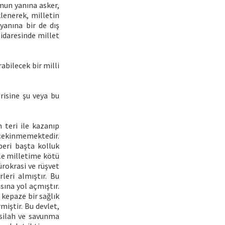
mun yanına asker,
lenerek, milletin
 yanına bir de dış
 idaresinde millet
abilecek bir milli
risine şu veya bu
n teri ile kazanıp
 çekinmemektedir.
 beri başta kolluk
ile milletime kötü
ürokrasi ve rüşvet
leri almıştır. Bu
sına yol açmıştır.
 kepaze bir sağlık
miştir. Bu devlet,
 silah ve savunma