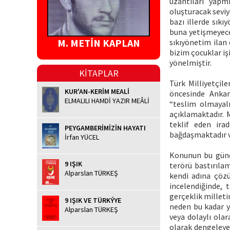
uzantıları yapm
oluşturacak seviy
bazı illerde sıkı
buna yetişmeyece
M. METİN KAPLAN
sıkıyönetim ilan 
bizim çocuklar işi
yönelmiştir.
KİTAPLAR
Türk Milliyetçile
KUR'AN-KERİM MEALİ
öncesinde Ankar
ELMALILI HAMDİ YAZIR MEÂLİ
“teslim olmayalı
açıklamaktadır. 
teklif eden irad
PEYGAMBERİMİZİN HAYATI
bağdaşmaktadır v
İrfan YÜCEL
Konunun bu güne 
9 IŞIK
terörü bastırılam
Alparslan TÜRKEŞ
kendi adına çözü
incelendiğinde,
gerçeklik milleti
9 IŞIK VE TÜRKÝYE
neden bu kadar y
Alparslan TÜRKEŞ
veya dolaylı olar
olarak dengeleyem