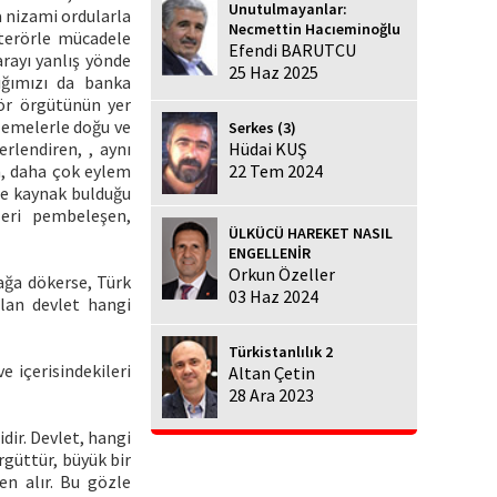
Unutulmayanlar:
 nizami ordularla
Necmettin Hacıeminoğlu
terörle mücadele
Efendi BARUTCU
rayı yanlış yönde
25 Haz 2025
ığımızı da banka
rör örgütünün yer
lemelerle doğu ve
Serkes (3)
rlendiren, , aynı
Hüdai KUŞ
n, daha çok eylem
22 Tem 2024
ine kaynak bulduğu
leri pembeleşen,
ÜLKÜCÜ HAREKET NASIL
ENGELLENİR
Orkun Özeller
kağa dökerse, Türk
03 Haz 2024
olan devlet hangi
Türkistanlılık 2
 içerisindekileri
Altan Çetin
28 Ara 2023
dir. Devlet, hangi
rgüttür, büyük bir
en alır. Bu gözle