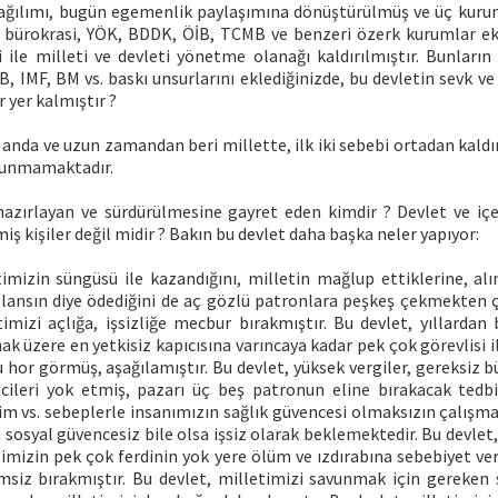
ağılımı, bugün egemenlik paylaşımına dönüştürülmüş ve üç kuru
bürokrasi, YÖK, BDDK, ÖİB, TCMB ve benzeri özerk kurumlar ek
 ile milleti ve devleti yönetme olanağı kaldırılmıştır. Bunların
B, IMF, BM vs. baskı unsurlarını eklediğinizde, bu devletin sevk ve
r yer kalmıştır ?
anda ve uzun zamandan beri millette, ilk iki sebebi ortadan kaldır
ulunmamaktadır.
zırlayan ve sürdürülmesine gayret eden kimdir ? Devlet ve içe
iş kişiler değil midir ? Bakın bu devlet daha başka neler yapıyor:
imizin süngüsü ile kazandığını, milletin mağlup ettiklerine, alı
kullansın diye ödediğini de aç gözlü patronlara peşkeş çekmekten
imizi açlığa, işsizliğe mecbur bırakmıştır. Bu devlet, yıllardan
ak üzere en yetkisiz kapıcısına varıncaya kadar pek çok görevlisi 
 hor görmüş, aşağılamıştır. Bu devlet, yüksek vergiler, gereksiz b
mcileri yok etmiş, pazarı üç beş patronun eline bırakacak tedbir
im vs. sebeplerle insanımızın sağlık güvencesi olmaksızın çalışma
sosyal güvencesiz bile olsa işsiz olarak beklemektedir. Bu devlet,
timizin pek çok ferdinin yok yere ölüm ve ızdırabına sebebiyet ver
imsiz bırakmıştır. Bu devlet, milletimizi savunmak için gereken