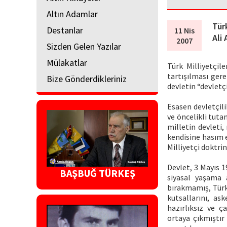
Altın Adamlar
Türk
Destanlar
11 Nis
Ali
2007
Sizden Gelen Yazılar
Mülakatlar
Türk Milliyetçile
tartışılması gere
Bize Gönderdikleriniz
devletin “devletçi
Esasen devletçili
ve öncelikli tut
milletin devleti,
kendisine hasım e
Milliyetçi doktri
Devlet, 3 Mayıs 1
BAŞBUĞ TÜRKEŞ
siyasal yaşama 
bırakmamış, Türk 
kutsallarını, as
hazırlıksız ve ça
ortaya çıkmıştır