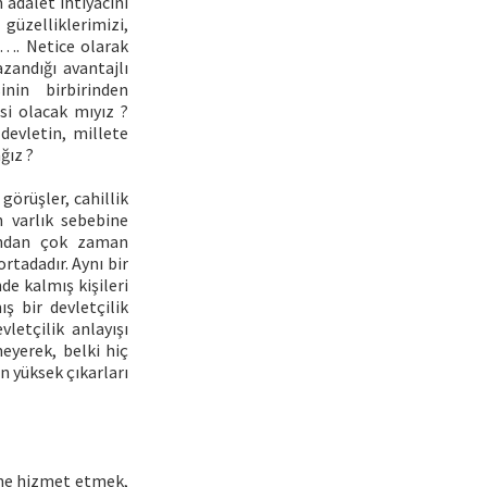
 adalet ihtiyacını
üzelliklerimizi,
ki…. Netice olarak
zandığı avantajlı
nin birbirinden
si olacak mıyız ?
devletin, millete
ğız ?
görüşler, cahillik
n varlık sebebine
afından çok zaman
rtadadır. Aynı bir
nde kalmış kişileri
ş bir devletçilik
letçilik anlayışı
eyerek, belki hiç
n yüksek çıkarları
etine hizmet etmek,