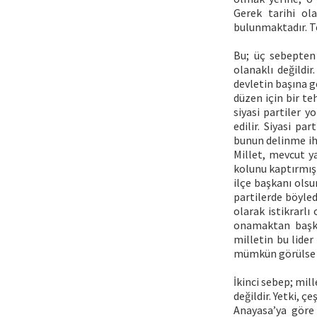
Gerek tarihi ol
bulunmaktadır. T
Bu; üç sebepten 
olanaklı değildi
devletin başına g
düzen için bir te
siyasi partiler yo
edilir. Siyasi p
bunun delinme iht
Millet, mevcut ya
kolunu kaptırmış 
ilçe başkanı olsu
partilerde böyle
olarak istikrarlı
onamaktan başka
milletin bu lider
mümkün görülse d
İkinci sebep; mil
değildir. Yetki, ç
Anayasa’ya göre 