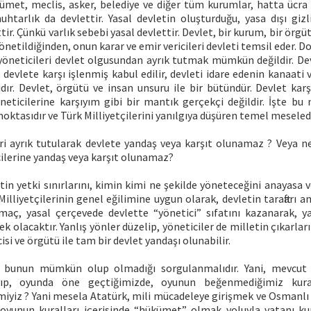
ümet, meclis, asker, belediye ve diğer tüm kurumlar, hatta ücra 
uhtarlık da devlettir. Yasal devletin oluşturduğu, yasa dışı gizl
ttir. Çünkü varlık sebebi yasal devlettir. Devlet, bir kurum, bir ör
önetildiğinden, onun karar ve emir vericileri devleti temsil eder. Dol
öneticileri devlet olgusundan ayrık tutmak mümkün değildir. Dev
, devlete karşı işlenmiş kabul edilir, devleti idare edenin kanaati v
dır. Devlet, örgütü ve insan unsuru ile bir bütündür. Devlet karşı
neticilerine karşıyım gibi bir mantık gerçekçi değildir. İşte bu 
oktasıdır ve Türk Milliyetçilerini yanılgıya düşüren temel meseledi
ri ayrık tutularak devlete yandaş veya karşıt olunamaz ? Veya ne
cilerine yandaş veya karşıt olunamaz?
tin yetki sınırlarını, kimin kimi ne şekilde yöneteceğini anayasa ve
 Milliyetçilerinin genel eğilimine uygun olarak, devletin taraftarı a
Amaç, yasal çerçevede devlette “yönetici” sıfatını kazanarak, 
ek olacaktır. Yanlış yönler düzelip, yöneticiler de milletin çıkarla
isi ve örgütü ile tam bir devlet yandaşı olunabilir.
 bunun mümkün olup olmadığı sorgulanmalıdır. Yani, mevcut 
yıp, oyunda öne geçtiğimizde, oyunun beğenmediğimiz kura
miyiz ? Yani mesela Atatürk, mili mücadeleye girişmek ve Osmanlı 
oyunun kuralları içerisinde “hükümet” olmak yoluyla vatanı kur