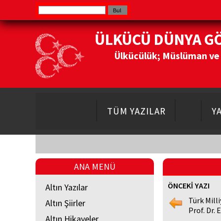
ÜLKÜCÜ DÜNYA G
Ülkücülük; Müslüman ve Do
TÜM YAZILAR
Y
ANA MENÜ
ÖNCEKİ YAZI
Altın Yazılar
Türk Mill
Altın Şiirler
Prof. Dr. 
Altın Hikayeler