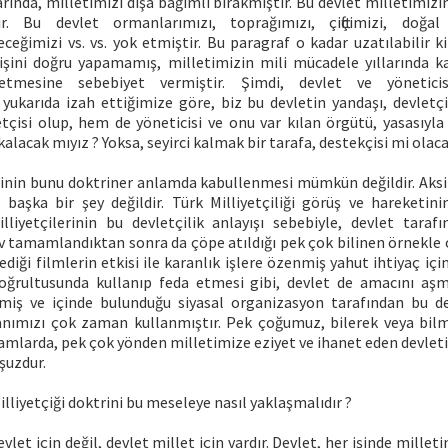
rında, milletimizi dışa bağımlı bırakmıştır. Bu devlet milletimizin
ır. Bu devlet ormanlarımızı, toprağımızı, çiftçimizi, doğal g
ceğimizi vs. vs. yok etmiştir. Bu paragraf o kadar uzatılabilir 
işini doğru yapamamış, milletimizin mili mücadele yıllarında ka
tmesine sebebiyet vermiştir. Şimdi, devlet ve yöneticisi
 yukarıda izah ettiğimize göre, biz bu devletin yandaşı, devletçi
tçisi olup, hem de yöneticisi ve onu var kılan örgütü, yasasıyla 
kalacak mıyız ? Yoksa, seyirci kalmak bir tarafa, destekçisi mi olaca
rinin bunu doktriner anlamda kabullenmesi mümkün değildir. Aksi 
n başka bir şey değildir. Türk Milliyetçiliği görüş ve hareketini
Milliyetçilerinin bu devletçilik anlayışı sebebiyle, devlet tar
ev tamamlandıktan sonra da çöpe atıldığı pek çok bilinen örnekle o
lediği filmlerin etkisi ile karanlık işlere özenmiş yahut ihtiyaç içi
doğrultusunda kullanıp feda etmesi gibi, devlet de amacını aşmı
işmiş ve içinde bulunduğu siyasal organizasyon tarafından bu dev
sanımızı çok zaman kullanmıştır. Pek çoğumuz, bilerek veya bilm
mlarda, pek çok yönden milletimize eziyet ve ihanet eden devleti
şuzdur.
illiyetçiği doktrini bu meseleye nasıl yaklaşmalıdır ?
devlet için değil, devlet millet için vardır. Devlet, her işinde mill