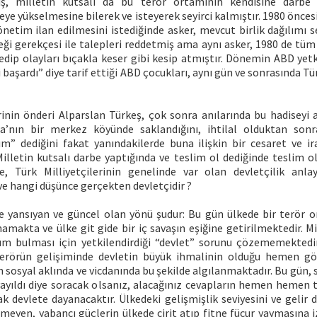
ış, milletin kutsalı da bu terör ortamının kendisine darb
eye yükselmesine bilerek ve isteyerek seyirci kalmıştır. 1980 önce
yönetim ilan edilmesini istediğinde asker, mevcut birlik dağılımı
ği gerekçesi ile talepleri reddetmiş ama aynı asker, 1980 de tüm 
edip olayları bıçakla keser gibi kesip atmıştır. Dönemin ABD yetki
 başardı” diye tarif ettiği ABD çocukları, aynı gün ve sonrasında Tü
rinin önderi Alparslan Türkeş, çok sonra anılarında bu hadiseyi a
a’nın bir merkez köyünde saklandığını, ihtilal olduktan sonra
m” dediğini fakat yanındakilerde buna ilişkin bir cesaret ve i
Milletin kutsalı darbe yaptığında ve teslim ol dediğinde teslim
e, Türk Milliyetçilerinin genelinde var olan devletçilik anla
e hangi düşünce gerçekten devletçidir ?
yansıyan ve güncel olan yönü şudur: Bu gün ülkede bir terör o
amakta ve ülke git gide bir iç savaşın eşiğine getirilmektedir. Mi
m bulması için yetkilendirdiği “devlet” sorunu çözememektedi
 terörün gelişiminde devletin büyük ihmalinin olduğu hemen gö
n sosyal aklında ve vicdanında bu şekilde algılanmaktadır. Bu gün, 
ayıldı diye soracak olsanız, alacağınız cevapların hemen heme
ak devlete dayanacaktır. Ülkedeki gelişmişlik seviyesini ve gelir d
eyen, yabancı güçlerin ülkede cirit atıp fitne fücur yaymasına i