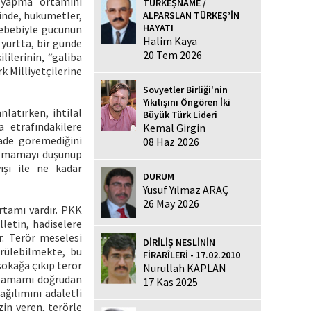
e yapma ortamını
TÜRKEŞNAME /
sinde, hükümetler,
ALPARSLAN TÜRKEŞ’İN
HAYATI
 sebebiyle gücünün
Halim Kaya
yurtta, bir günde
20 Tem 2026
lilerinin, “galiba
rk Milliyetçilerine
Sovyetler Birliği'nin
Yıkılışını Öngören İki
nlatırken, ihtilal
Büyük Türk Lideri
 etrafındakilere
Kemal Girgin
rade göremediğini
08 Haz 2026
 olmamayı düşünüp
yışı ile ne kadar
DURUM
Yusuf Yılmaz ARAÇ
26 May 2026
rtamı vardır. PKK
lletin, hadiselere
r. Terör meselesi
DİRİLİŞ NESLİNİN
rülebilmekte, bu
FİRARÎLERİ - 17.02.2010
sokağa çıkıp terör
Nurullah KAPLAN
n tamamı doğrudan
17 Kas 2025
ağılımını adaletli
zin veren, terörle