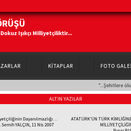
ÖRÜŞÜ
kuz Işıkçı Milliyetçiliktir...
AZARLAR
KİTAPLAR
FOTO GALE
"...Şehitlere öl
ALTIN YAZILAR
iyetçiliğinin Dayanılmazlığı…
ATATÜRK’ÜN TÜRK KİMLİĞİN
E. Semih YALÇIN, 11 Nis 2007
MİLLİYETÇİLİĞİ
Pınar BU