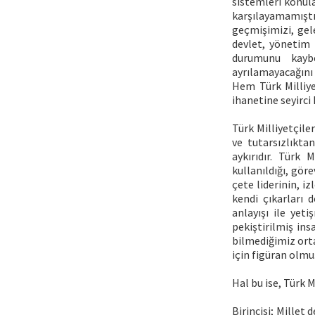
sistemleri konula
karşılayamamışt
geçmişimizi, gele
devlet, yönetim 
durumunu kaybe
ayrılamayacağını
Hem Türk Milliye
ihanetine seyirci 
Türk Milliyetçile
ve tutarsızlıkta
aykırıdır. Türk 
kullanıldığı, gör
çete liderinin, iz
kendi çıkarları 
anlayışı ile yet
pekiştirilmiş in
bilmediğimiz orta
için figüran olmu
Hal bu ise, Türk M
Birincisi; Millet 