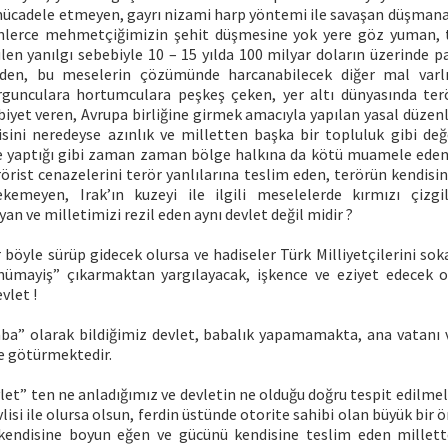
mücadele etmeyen, gayrı nizami harp yöntemi ile savaşan düşmana
inlerce mehmetçiğimizin şehit düşmesine yok yere göz yuman, 
en yanılgı sebebiyle 10 – 15 yılda 100 milyar doların üzerinde pa
den, bu meselerin çözümünde harcanabilecek diğer mal varl
rgunculara hortumculara peşkeş çeken, yer altı dünyasında te
iyet veren, Avrupa birliğine girmek amacıyla yapılan yasal düzen
sini neredeyse azınlık ve milletten başka bir topluluk gibi değe
e yaptığı gibi zaman zaman bölge halkına da kötü muamele ede
rörist cenazelerini terör yanlılarına teslim eden, terörün kendis
ekemeyen, Irak’ın kuzeyi ile ilgili meselelerde kırmızı çizgi
an ve milletimizi rezil eden aynı devlet değil midir ?
 böyle sürüp gidecek olursa ve hadiseler Türk Milliyetçilerini so
 “nümayiş” çıkarmaktan yargılayacak, işkence ve eziyet edecek 
vlet !
aba” olarak bildiğimiz devlet, babalık yapamamakta, ana vatanı ve
e götürmektedir.
et” ten ne anladığımız ve devletin ne olduğu doğru tespit edilmeli
lisi ile olursa olsun, ferdin üstünde otorite sahibi olan büyük bir ö
kendisine boyun eğen ve gücünü kendisine teslim eden millett