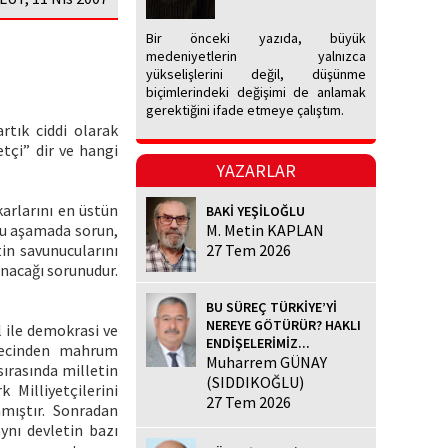
Bir önceki yazıda, büyük
medeniyetlerin yalnızca
yükselişlerini değil, düşünme
biçimlerindeki değişimi de anlamak
gerektiğini ifade etmeye çalıştım.
artık ciddi olarak
etçi” dir ve hangi
YAZARLAR
karlarını en üstün
BAKİ YEŞİLOĞLU
Bu aşamada sorun,
M. Metin KAPLAN
tin savunucularını
27 Tem 2026
unacağı sorunudur.
BU SÜREÇ TÜRKİYE’Yİ
NEREYE GÖTÜRÜR? HAKLI
l ile demokrasi ve
ENDİŞELERİMİZ...
ürecinden mahrum
Muharrem GÜNAY
sırasında milletin
(SIDDIKOĞLU)
 Milliyetçilerini
27 Tem 2026
lamıştır. Sonradan
ynı devletin bazı