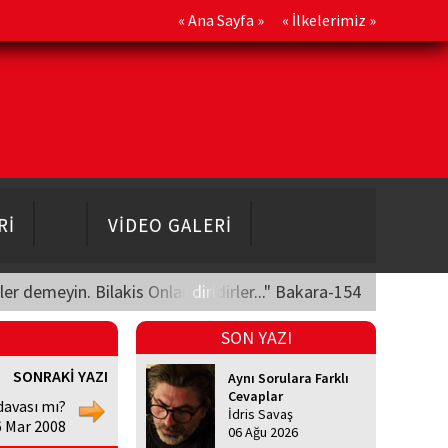
«
Ana Sayfa
» «
İlkelerimiz
»
Rİ
VİDEO GALERİ
üler demeyin. Bilakis Onlar diridirler..." Bakara-154
SON YAZI
SONRAKİ YAZI
Aynı Sorulara Farklı
Cevaplar
davası mı?
İdris Savaş
 Mar 2008
06 Ağu 2026