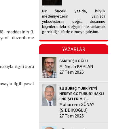
Bir önceki yazıda, büyük
medeniyetlerin yalnızca
yükselişlerini değil, düşünme
biçimlerindeki değişimi de anlamak
38. maddesinin 3.
gerektiğini ifade etmeye çalıştım.
 yeni düzenleme
YAZARLAR
BAKİ YEŞİLOĞLU
sıyla ilgili soru
M. Metin KAPLAN
27 Tem 2026
ayla ilgili yasal
BU SÜREÇ TÜRKİYE’Yİ
NEREYE GÖTÜRÜR? HAKLI
ENDİŞELERİMİZ...
Muharrem GÜNAY
(SIDDIKOĞLU)
27 Tem 2026