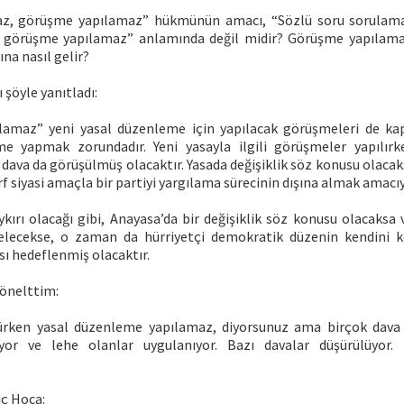
az, görüşme yapılamaz” hükmünün amacı, “Sözlü soru sorulama
l görüşme yapılamaz” anlamında değil midir? Görüşme yapılam
na nasıl gelir?
 şöyle yanıtladı:
lamaz” yeni yasal düzenleme için yapılacak görüşmeleri de ka
e yapmak zorundadır. Yeni yasayla ilgili görüşmeler yapılırk
dava da görüşülmüş olacaktır. Yasada değişiklik söz konusu olacak
rf siyasi amaçla bir partiyi yargılama sürecinin dışına almak amacıy
ykırı olacağı gibi, Anayasa’da bir değişiklik söz konusu olacaksa
elecekse, o zaman da hürriyetçi demokratik düzenin kendini 
ı hedeflenmiş olacaktır.
yönelttim:
lürken yasal düzenleme yapılamaz, diyorsunuz ama birçok dava
iliyor ve lehe olanlar uygulanıyor. Bazı davalar düşürülüyor.
iç Hoca: