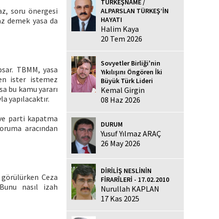
TÜRKEŞNAME /
z, soru önergesi
ALPARSLAN TÜRKEŞ’İN
HAYATI
az demek yasa da
Halim Kaya
20 Tem 2026
Sovyetler Birliği'nin
psar. TBMM, yasa
Yıkılışını Öngören İki
en ister istemez
Büyük Türk Lideri
sa bu kamu yararı
Kemal Girgin
la yapılacaktır.
08 Haz 2026
 ve parti kapatma
DURUM
koruma aracından
Yusuf Yılmaz ARAÇ
26 May 2026
DİRİLİŞ NESLİNİN
 görülürken Ceza
FİRARÎLERİ - 17.02.2010
 Bunu nasıl izah
Nurullah KAPLAN
17 Kas 2025