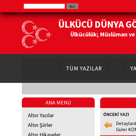
ÜLKÜCÜ DÜNYA G
Ülkücülük; Müslüman ve Do
TÜM YAZILAR
Y
ANA MENÜ
ÖNCEKİ YAZI
Altın Yazılar
Detaylard
Altın Şiirler
Güler KÖ
Altın Hikayeler