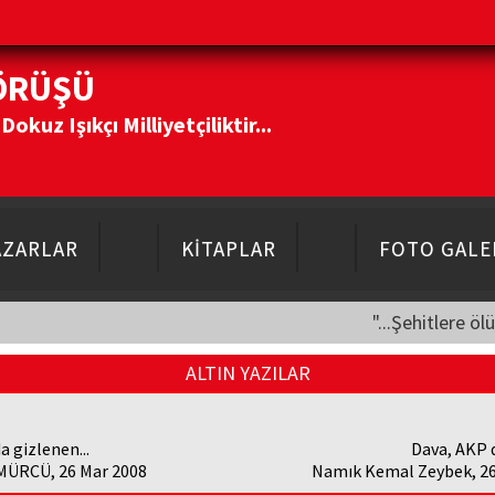
ÖRÜŞÜ
kuz Işıkçı Milliyetçiliktir...
AZARLAR
KİTAPLAR
FOTO GALE
"...Şehitlere öl
ALTIN YAZILAR
a gizlenen...
Dava, AKP 
MÜRCÜ, 26 Mar 2008
Namık Kemal Zeybek, 26