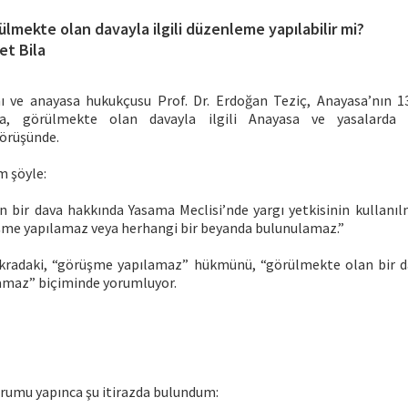
ülmekte olan davayla ilgili düzenleme yapılabilir mi?
et Bila
 ve anayasa hukukçusu Prof. Dr. Erdoğan Teziç, Anayasa’nın 1
ında, görülmekte olan davayla ilgili Anayasa ve yasalarda
örüşünde.
 şöyle:
 bir dava hakkında Yasama Meclisi’nde yargı yetkisinin kullanılma
me yapılamaz veya herhangi bir beyanda bulunulamaz.”
fıkradaki, “görüşme yapılamaz” hükmünü, “görülmekte olan bir dav
amaz” biçiminde yorumluyor.
orumu yapınca şu itirazda bulundum: