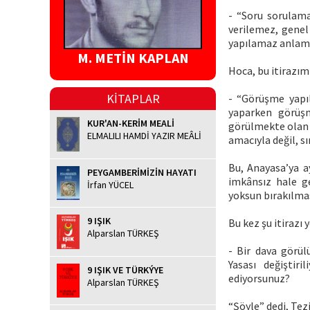
- “Soru sorulam
verilemez, gene
yapılamaz anlamı
M. METİN KAPLAN
Hoca, bu itirazımı
KİTAPLAR
- “Görüşme yapı
yaparken görüşm
KUR'AN-KERİM MEALİ
görülmekte olan 
ELMALILI HAMDİ YAZIR MEÂLİ
amacıyla değil, sı
Bu, Anayasa’ya a
PEYGAMBERİMİZİN HAYATI
imkânsız hale g
İrfan YÜCEL
yoksun bırakılmas
9 IŞIK
Bu kez şu itirazı 
Alparslan TÜRKEŞ
- Bir dava görü
Yasası değiştir
9 IŞIK VE TÜRKÝYE
ediyorsunuz?
Alparslan TÜRKEŞ
“Şöyle” dedi, Tez