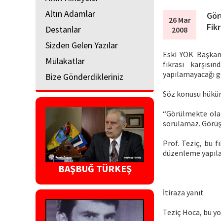
Altın Adamlar
Gör
26 Mar
Fikr
Destanlar
2008
Sizden Gelen Yazılar
Eski YÖK Başkanı
Mülakatlar
fıkrası karşıs
yapılamayacağı g
Bize Gönderdikleriniz
Söz konusu hüküm
“Görülmekte olan
sorulamaz. Görüş
Prof. Teziç, bu 
düzenleme yapıl
BAŞBUĞ TÜRKEŞ
İtiraza yanıt
Teziç Hoca, bu y