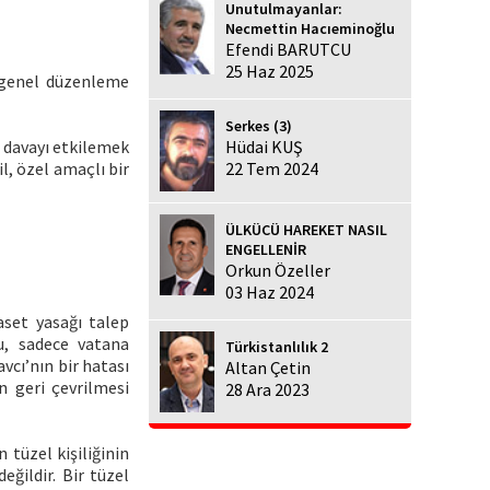
Unutulmayanlar:
Necmettin Hacıeminoğlu
Efendi BARUTCU
25 Haz 2025
e genel düzenleme
Serkes (3)
n davayı etkilemek
Hüdai KUŞ
l, özel amaçlı bir
22 Tem 2024
ÜLKÜCÜ HAREKET NASIL
ENGELLENİR
Orkun Özeller
03 Haz 2024
aset yasağı talep
çu, sadece vatana
Türkistanlılık 2
cı’nın bir hatası
Altan Çetin
 geri çevrilmesi
28 Ara 2023
n tüzel kişiliğinin
eğildir. Bir tüzel