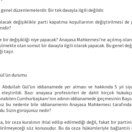
enel düzenlemelerdir. Bir tek davayla ilgili değildir.
ılacak değişiklikle parti kapatma koşullarının değiştirilmesi d
midir?
e bir değişikliği niye yapacak? Anayasa Mahkemesi’ne açılmış ola
ülmekte olan somut bir davayla ilgili olarak yapacak. Bu genel deği
i taşır.
ül’ün durumu
Abdullah Gül’ün iddianamede yer alması ve hakkında 5 yıl siy
eleştirildi. Bazı anayasa profesörleri de dahil birçok hukuk
anabilen Cumhurbaşkanı’nın adının iddianamede geçmesinin Başsav
nız bu nedenle bile iddianamenin Anayasa Mahkemesi tarafından
du. Sizin görüşünüz nedir?
 bir ceza kuralının ihlal edilip edilmediği değil, fakat bir partini
dirilmeyeceği söz konusudur. Bu da ceza hükümleriyle bağlantılı d