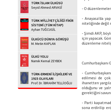
TÜRK İSLAM ÜLKÜSÜ
Seyid Ahmed ARVASÎ
- O düzenlemeler g
- Anayasa’da yap
TÜRK MÝLLİYETÇİLİİĞİ FİKİR
niteliğinde değil 
SİSTEMİ (TÜM KİTAP)
Ayhan TUĞCUGİL
- Şimdi AKP, böyl
için yapacak. Gör
ÜLKÜCÜ DÜNYA GÖRÜŞÜ
düzenleme niteliğ
M. Metin KAPLAN
ÜLKÜ YOLU
Namık Kemal ZEYBEK
Cumhurbaşkanı G
- Cumhurbaşkanı 
TÜRK-ERMENİ İLİŞKİLERİ VE
edilmesi de çok 
1915 OLAYLARI
ihanetten yargıl
Prof. Dr. İBRAHİM TELLİOĞLU
olduğunu ve yal
gerektiğini savun
- Parti kapatmada,
sona erdirilip er