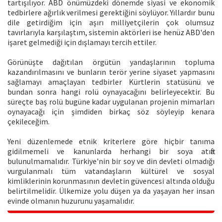
tartışılıyor. ABD önümüzdeki dönemde siyasi ve ekonomik
tedbirlere ağırlık verilmesi gerektiğini söylüyor. Yıllardır bunu
dile getirdiğim için aşırı milliyetçilerin çok olumsuz
tavırlarıyla karşılaştım, sistemin aktörleri ise henüz ABD'den
işaret gelmediği için dışlamayı tercih ettiler.
Görünüşte dağıtılan örgütün yandaşlarının topluma
kazandırılmasını ve bunların terör yerine siyaset yapmasını
sağlamayı amaçlayan tedbirler Kürtlerin statüsünü ve
bundan sonra hangi rolü oynayacağını belirleyecektir. Bu
süreçte baş rolü bugüne kadar uygulanan projenin mimarları
oynayacağı için şimdiden birkaç söz söyleyip kenara
çekileceğim.
Yeni düzenlemede etnik kriterlere göre hiçbir tanıma
gidilmemeli ve kanunlarda herhangi bir soya atıfta
bulunulmamalıdır. Türkiye'nin bir soy ve din devleti olmadığı
vurgulanmalı tüm vatandaşların kültürel ve sosyal
kimliklerinin korunmasının devletin güvencesi altında olduğu
belirtilmelidir. Ülkemize yolu düşen ya da yaşayan her insan
evinde olmanın huzurunu yaşamalıdır.