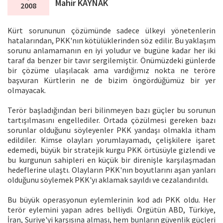
Mahir KAYNAK
2008
Kürt sorununun çözümünde sadece ülkeyi yönetenlerin
hatalarından, PKK'nın kötülüklerinden söz edilir. Bu yaklaşım
sorunu anlamamanın en iyi yoludur ve bugüne kadar her iki
taraf da benzer bir tavır sergilemiştir. Önümüzdeki günlerde
bir çözüme ulaşılacak ama vardığımız nokta ne teröre
başvuran Kürtlerin ne de bizim öngördüğümüz bir yer
olmayacak.
Terör başladığından beri bilinmeyen bazı güçler bu sorunun
tartışılmasını engellediler. Ortada çözülmesi gereken bazı
sorunlar olduğunu söyleyenler PKK yandaşı olmakla itham
edildiler. Kimse olayları yorumlayamadı, çelişkilere işaret
edemedi, büyük bir stratejik kurgu PKK örtüsüyle gizlendi ve
bu kurgunun sahipleri en küçük bir direnişle karşılaşmadan
hedeflerine ulaştı. Olayların PKK'nın boyutlarını aşan yanları
olduğunu söylemek PKK'yı aklamak sayıldı ve cezalandırıldı.
Bu büyük operasyonun eylemlerinin kod adı PKK oldu. Her
terör eylemini yapan adres belliydi. Örgütün ABD, Türkiye,
İran, Suriye'yi karşısına alması, hem bunların güvenlik güçleri