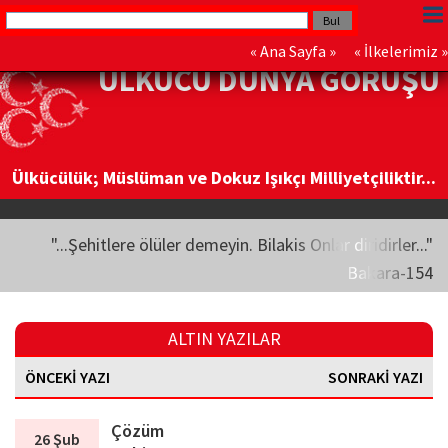
«
Ana Sayfa
» «
İlkelerimiz
»
ÜLKÜCÜ DÜNYA GÖRÜŞÜ
Ülkücülük; Müslüman ve Dokuz Işıkçı Milliyetçiliktir...
"...Şehitlere ölüler demeyin. Bilakis Onlar diridirler..."
Bakara-154
ALTIN YAZILAR
ÖNCEKİ YAZI
SONRAKİ YAZI
Çözüm
26 Şub