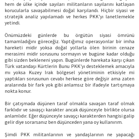
hem de ülke içinde sayıları militanların sayılarını katlayan
korucularla savaşabilmesi doğal karşılandı. Hiçbir siyasi ve
stratejik analiz yapılamadı ve herkes PKK'yı lanetlemekle
yetindi.
Önümüzdeki günlerde bu örgütün siyasi ömrünü
tamamladığını göreceğiz. Yaptığımız operasyonlar bir imha
hareketi midir yoksa doğal yollarla ölen birinin cenaze
merasimi midir sorusunu sormayın ve bugüne kadar olduğu
gibi sizden bekleneni yapın. Bugünlerde harekata karşı çıkan
Türk vatandaşı Kürtlerin Bunu PKK'yı desteklemek amacıyla
mı yoksa Kuzey Irak bölgesel yönetiminin etkisiyle mi
yaptıkları sorusunun cevabı herkese göre değişir ama zaten
aralarında bir fark yok gibi anlamsız bir ifadeyle tartışmaya
nokta konur.
Bir çatışmada düşünen taraf olmakla savaşan taraf olmak
farklıdır ve savaşçı karakter ancak düşünceyle birlikte olursa
anlamlıdır. Eğer düşünceyle savaşçı karakterden hangisi galip
gelir diye sorarsanız ben düşünceden yana oy kullanırım.
Şimdi PKK militanlarının ve yandaşlarının ne yapacağı