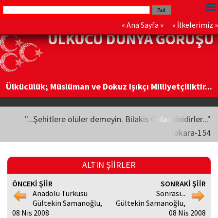
«
Ana Sayfa
» «
İlkelerimiz
»
ÜLKÜCÜ DÜNYA GÖRÜŞÜ
Ülkücülük; Müslüman ve Dokuz Işıkçı Milliyetçiliktir...
"...Şehitlere ölüler demeyin. Bilakis Onlar diridirler..."
Bakara-154
ALTIN ŞİİRLER
ÖNCEKİ ŞİİR
SONRAKİ ŞİİR
Anadolu Türküsü
Sonrası...
Gültekin Samanoğlu,
Gültekin Samanoğlu,
08 Nis 2008
08 Nis 2008