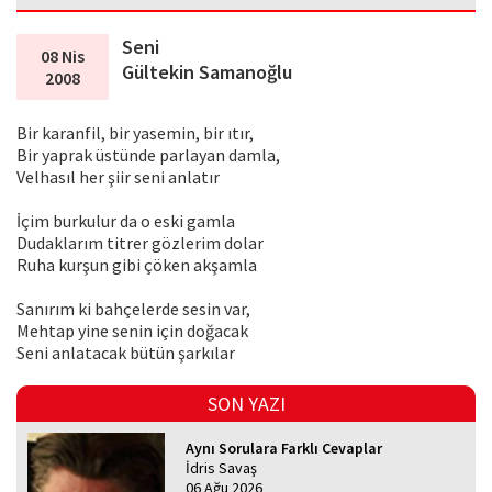
Seni
08 Nis
Gültekin Samanoğlu
2008
Bir karanfil, bir yasemin, bir ıtır,
Bir yaprak üstünde parlayan damla,
Velhasıl her şiir seni anlatır
İçim burkulur da o eski gamla
Dudaklarım titrer gözlerim dolar
Ruha kurşun gibi çöken akşamla
Sanırım ki bahçelerde sesin var,
Mehtap yine senin için doğacak
Seni anlatacak bütün şarkılar
SON YAZI
Aynı Sorulara Farklı Cevaplar
İdris Savaş
06 Ağu 2026