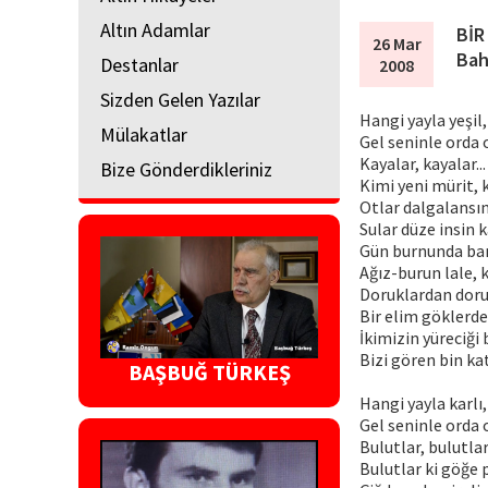
Altın Adamlar
BİR
26 Mar
Bah
Destanlar
2008
Sizden Gelen Yazılar
Hangi yayla yeşil
Mülakatlar
Gel seninle orda 
Kayalar, kayalar...
Bize Gönderdikleriniz
Kimi yeni mürit, 
Otlar dalgalansı
Sular düze insin k
Gün burnunda ban
Ağız-burun lale, 
Doruklardan doru
Bir elim göklerde
İkimizin yüreciği 
Bizi gören bin ka
BAŞBUĞ TÜRKEŞ
Hangi yayla karlı
Gel seninle orda 
Bulutlar, bulutlar
Bulutlar ki göğe 