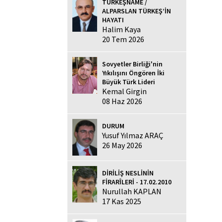
TÜRKEŞNAME /
ALPARSLAN TÜRKEŞ’İN
HAYATI
Halim Kaya
20 Tem 2026
Sovyetler Birliği'nin
Yıkılışını Öngören İki
Büyük Türk Lideri
Kemal Girgin
08 Haz 2026
DURUM
Yusuf Yılmaz ARAÇ
26 May 2026
DİRİLİŞ NESLİNİN
FİRARÎLERİ - 17.02.2010
Nurullah KAPLAN
17 Kas 2025