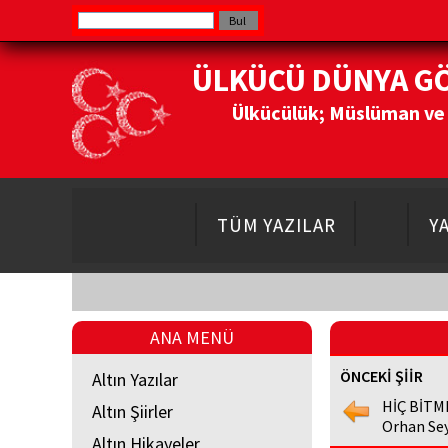
ÜLKÜCÜ DÜNYA G
Ülkücülük; Müslüman ve Do
TÜM YAZILAR
Y
ANA MENÜ
ÖNCEKİ ŞİİR
Altın Yazılar
HİÇ BİTM
Altın Şiirler
Orhan Sey
Altın Hikayeler