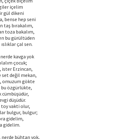
m, çiçek biçelim
iler içelim
r gül dikeni
a, bense hep seni
n taş bırakalım,
an toza bakalım,
en bu gürültüden
ıslıklar çal sen.
 nerde kavga yok
olalım çocuk;
, ister Erzincan,
 set değil mekan,
, omuzum gökte
 bu özgürlükte,
ık cümbüşüdür,
evgi düşüdür.
oy vakti olur,
lar bulgur, bulgur;
ra gidelim,
a gidelim.
, nerde bühtan yok,