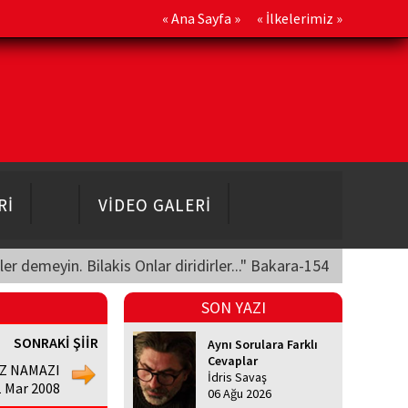
«
Ana Sayfa
» «
İlkelerimiz
»
Rİ
VİDEO GALERİ
üler demeyin. Bilakis Onlar diridirler..." Bakara-154
SON YAZI
SONRAKİ ŞİİR
Aynı Sorulara Farklı
Cevaplar
İZ NAMAZI
İdris Savaş
1 Mar 2008
06 Ağu 2026