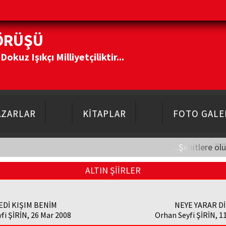
ÖRÜŞÜ
kuz Işıkçı Milliyetçiliktir...
AZARLAR
KİTAPLAR
FOTO GALE
"...Şehitlere öl
ALTIN ŞİİRLER
EDİ KIŞIM BENİM
NEYE YARAR D
fi ŞİRİN, 26 Mar 2008
Orhan Seyfi ŞİRİN, 1