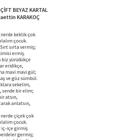
 ÇİFT BEYAZ KARTAL
aettin KARAKOÇ
, nerde keklik çok
olalım çocuk.
 Sırt sırta vermiş;
kimisi ermiş.
n biz yürüdükçe
ar eridikçe,
a mavi mavi gül;
kaş ve göz sümbül.
klara sekelim,
, sende bir elim;
bir atsın,
tarak anlatsın,
, nerde çiçek çok
olalım çocuk.
 iç-içe girmiş
perdeler germiş;