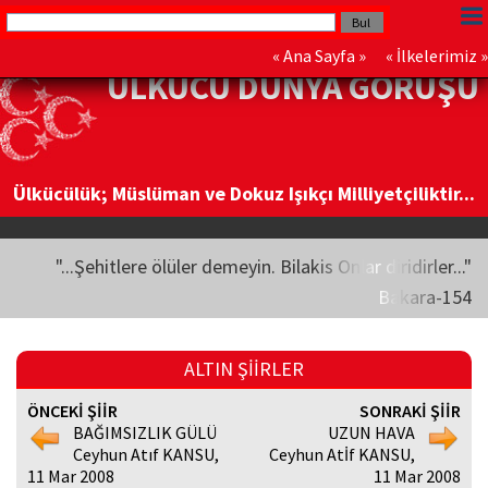
«
Ana Sayfa
» «
İlkelerimiz
»
ÜLKÜCÜ DÜNYA GÖRÜŞÜ
Ülkücülük; Müslüman ve Dokuz Işıkçı Milliyetçiliktir...
"...Şehitlere ölüler demeyin. Bilakis Onlar diridirler..."
Bakara-154
ALTIN ŞİİRLER
ÖNCEKİ ŞİİR
SONRAKİ ŞİİR
BAĞIMSIZLIK GÜLÜ
UZUN HAVA
Ceyhun Atıf KANSU,
Ceyhun Atİf KANSU,
11 Mar 2008
11 Mar 2008