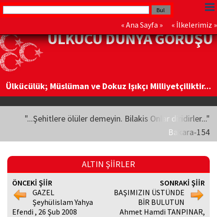
«
Ana Sayfa
» «
İlkelerimiz
»
ÜLKÜCÜ DÜNYA GÖRÜŞÜ
Ülkücülük; Müslüman ve Dokuz Işıkçı Milliyetçiliktir...
"...Şehitlere ölüler demeyin. Bilakis Onlar diridirler..."
Bakara-154
ALTIN ŞİİRLER
ÖNCEKİ ŞİİR
SONRAKİ ŞİİR
GAZEL
BAŞIMIZIN ÜSTÜNDE
Şeyhülislam Yahya
BİR BULUTUN
Efendi , 26 Şub 2008
Ahmet Hamdi TANPINAR,