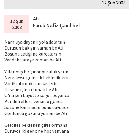
12 Şub 2008
Ali
12 Şub
Faruk Nafiz Çamlıbel
2008
Namluya dayanır yola dalarsın
Duruşun bakışın yaman be Ali
Boşuna tetiği ne kurcalarsın
Var daha ateşe zaman be Ali
Yıllanmış bir çınar pusuluk yerin
Neredeyse gelecek beklediklerin
Var iki atımlık canı kederin
Desene işleri duman be Ali
O'nu sen büyütte söğüt boyunca
Kendini ellere versin o gonca
Sözüne kanmadın bunu duyunca
Gönlündü gözünü yuman be Ali
Geldiler beklenen çiftler ormana
Duruyor iki genç ne hoş yanyana