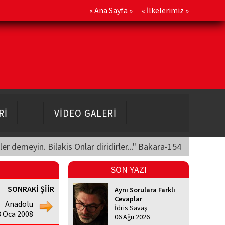
«
Ana Sayfa
» «
İlkelerimiz
»
Rİ
VİDEO GALERİ
üler demeyin. Bilakis Onlar diridirler..." Bakara-154
SON YAZI
SONRAKİ ŞİİR
Aynı Sorulara Farklı
Cevaplar
Anadolu
İdris Savaş
 Oca 2008
06 Ağu 2026