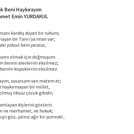
ak Beni Haykırayım
met Emin YURDAKUL
insanı kardeş duyan bir ruhum;
ayan bir Tanrı'ya iman var;
aki yoksul beni yaralar,
ikamı olmak için doğmuşum.
kin benim alevlerim eksilmez;
n benim köpüklerim eksilmez.
rayım, susarsam sen matem et;
i haykırmayan bir millet,
olmuş öksüz çocuk gibidir;
mlayan dişlerini gösterir.
çin ne merhamet, ne hukuk;
ışlı göz, yalnız ağır bir yumruk!...