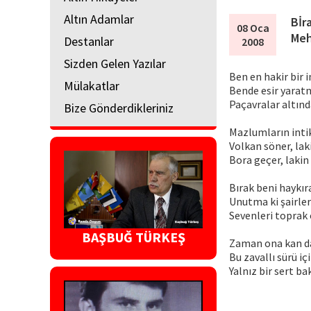
Altın Adamlar
Bİr
08 Oca
Meh
Destanlar
2008
Sizden Gelen Yazılar
Ben en hakir bir 
Mülakatlar
Bende esir yaratm
Paçavralar altınd
Bize Gönderdikleriniz
Mazlumların int
Volkan söner, la
Bora geçer, laki
Bırak beni haykı
Unutma ki şairler
Sevenleri toprak 
BAŞBUĞ TÜRKEŞ
Zaman ona kan da
Bu zavallı sürü i
Yalnız bir sert bak