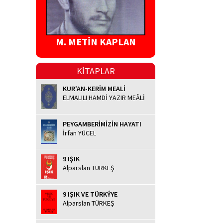
M. METİN KAPLAN
KİTAPLAR
KUR'AN-KERİM MEALİ
ELMALILI HAMDİ YAZIR MEÂLİ
PEYGAMBERİMİZİN HAYATI
İrfan YÜCEL
9 IŞIK
Alparslan TÜRKEŞ
9 IŞIK VE TÜRKÝYE
Alparslan TÜRKEŞ