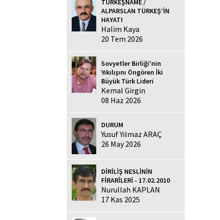
TÜRKEŞNAME /
ALPARSLAN TÜRKEŞ’İN
HAYATI
Halim Kaya
20 Tem 2026
Sovyetler Birliği'nin
Yıkılışını Öngören İki
Büyük Türk Lideri
Kemal Girgin
08 Haz 2026
DURUM
Yusuf Yılmaz ARAÇ
26 May 2026
DİRİLİŞ NESLİNİN
FİRARÎLERİ - 17.02.2010
Nurullah KAPLAN
17 Kas 2025