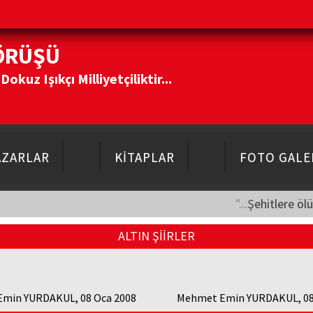
ÖRÜŞÜ
kuz Işıkçı Milliyetçiliktir...
AZARLAR
KİTAPLAR
FOTO GALE
"...Şehitlere öl
ALTIN ŞİİRLER
min YURDAKUL, 08 Oca 2008
Mehmet Emin YURDAKUL, 08