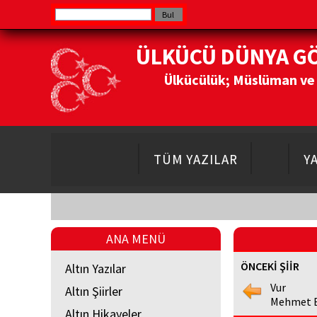
ÜLKÜCÜ DÜNYA G
Ülkücülük; Müslüman ve Do
TÜM YAZILAR
Y
ANA MENÜ
ÖNCEKİ ŞİİR
Altın Yazılar
Vur
Altın Şiirler
Mehmet E
Altın Hikayeler