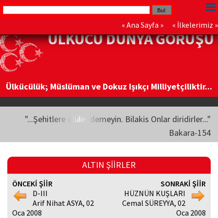
«
Ana Sayfa
» «
İlkelerimiz
»
ÜLKÜCÜ DÜNYA GÖRÜŞÜ
Ülkücülük; Müslüman ve Dokuz Işıkçı Milliyetçiliktir...
"...Şehitlere ölüler demeyin. Bilakis Onlar diridirler..."
Bakara-154
ALTIN ŞİİRLER
ÖNCEKİ ŞİİR
SONRAKİ ŞİİR
D-III
HÜZNÜN KUŞLARI
Arif Nihat ASYA, 02
Cemal SÜREYYA, 02
Oca 2008
Oca 2008