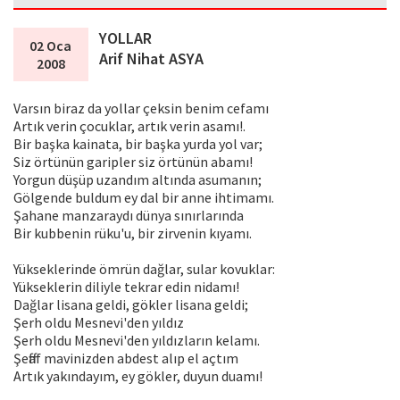
YOLLAR
02 Oca
Arif Nihat ASYA
2008
Varsın biraz da yollar çeksin benim cefamı
Artık verin çocuklar, artık verin asamı!.
Bir başka kainata, bir başka yurda yol var;
Siz örtünün garipler siz örtünün abamı!
Yorgun düşüp uzandım altında asumanın;
Gölgende buldum ey dal bir anne ihtimamı.
Şahane manzaraydı dünya sınırlarında
Bir kubbenin rüku'u, bir zirvenin kıyamı.
Yükseklerinde ömrün dağlar, sular kovuklar:
Yükseklerin diliyle tekrar edin nidamı!
Dağlar lisana geldi, gökler lisana geldi;
Şerh oldu Mesnevi'den yıldız
Şerh oldu Mesnevi'den yıldızların kelamı.
Şeffaf mavinizden abdest alıp el açtım
Artık yakındayım, ey gökler, duyun duamı!