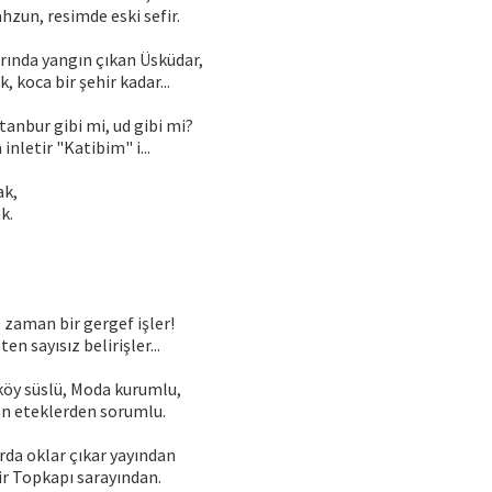
zun, resimde eski sefir.
ında yangın çıkan Üsküdar,
, koca bir şehir kadar...
tanbur gibi mi, ud gibi mi?
nletir "Katibim" i...
ak,
k.
 zaman bir gergef işler!
ten sayısız belirişler...
köy süslü, Moda kurumlu,
an eteklerden sorumlu.
rda oklar çıkar yayından
lir Topkapı sarayından.