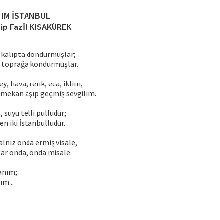
IM İSTANBUL
ip Fazİl KISAKÜREK
 kalıpta dondurmuşlar;
e toprağa kondurmuşlar.
y; hava, renk, eda, iklim;
mekan aşıp geçmiş sevgilim.
, suyu telli pulludur;
en iki İstanbulludur.
alnız onda ermiş visale,
ar onda, onda misale.
anım;
ım...