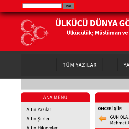
ÜLKÜCÜ DÜNYA G
Ülkücülük; Müslüman ve Do
TÜM YAZILAR
Y
ANA MENÜ
ÖNCEKİ ŞİİR
Altın Yazılar
GÜN OLA..
Altın Şiirler
Mehmet Al
Altın Hikayeler