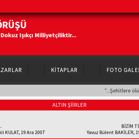
ÖRÜŞÜ
kuz Işıkçı Milliyetçiliktir...
AZARLAR
KİTAPLAR
FOTO GALE
"...Şehitlere öl
ALTIN ŞİİRLER
.
BİZİM 
i KULAT, 19 Ara 2007
Yavuz Bülent BAKİLER, 1