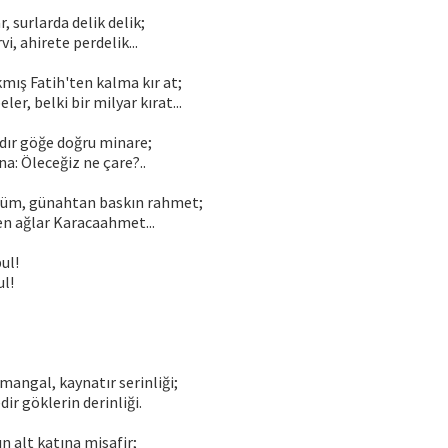
r, surlarda delik delik;
vi, ahirete perdelik...
mış Fatih'ten kalma kır at;
er, belki bir milyar kırat...
ır göğe doğru minare;
a: Öleceğiz ne çare?..
lüm, günahtan baskın rahmet;
en ağlar Karacaahmet...
ul!
ul!
angal, kaynatır serinliği;
ir göklerin derinliği.
n alt katına misafir;