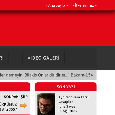
«
Ana Sayfa
» «
İlkelerimiz
»
Rİ
VİDEO GALERİ
üler demeyin. Bilakis Onlar diridirler..." Bakara-154
SON YAZI
SONRAKİ ŞİİR
Aynı Sorulara Farklı
Cevaplar
TÜRKÜMÜZ
İdris Savaş
9 Ara 2007
06 Ağu 2026