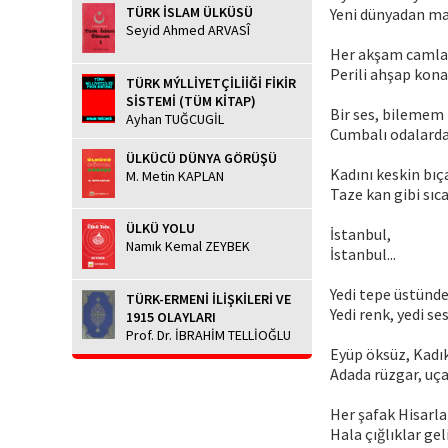
TÜRK İSLAM ÜLKÜSÜ
Yeni dünyadan mah
Seyid Ahmed ARVASÎ
Her akşam camlar
Perili ahşap konak
TÜRK MÝLLİYETÇİLİİĞİ FİKİR
SİSTEMİ (TÜM KİTAP)
Bir ses, bilemem 
Ayhan TUĞCUGİL
Cumbalı odalarda i
ÜLKÜCÜ DÜNYA GÖRÜŞÜ
Kadını keskin bıç
M. Metin KAPLAN
Taze kan gibi sıca
ÜLKÜ YOLU
İstanbul,
Namık Kemal ZEYBEK
İstanbul...
Yedi tepe üstünde
TÜRK-ERMENİ İLİŞKİLERİ VE
Yedi renk, yedi ses
1915 OLAYLARI
Prof. Dr. İBRAHİM TELLİOĞLU
Eyüp öksüz, Kadı
Adada rüzgar, uç
Her şafak Hisarla
Hala çığlıklar ge