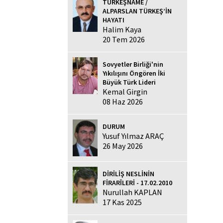
TÜRKEŞNAME /
ALPARSLAN TÜRKEŞ’İN
HAYATI
Halim Kaya
20 Tem 2026
Sovyetler Birliği'nin
Yıkılışını Öngören İki
Büyük Türk Lideri
Kemal Girgin
08 Haz 2026
DURUM
Yusuf Yılmaz ARAÇ
26 May 2026
DİRİLİŞ NESLİNİN
FİRARÎLERİ - 17.02.2010
Nurullah KAPLAN
17 Kas 2025