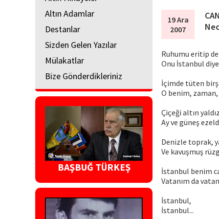
Altın Adamlar
CAN
19 Ara
Nec
Destanlar
2007
Sizden Gelen Yazılar
Ruhumu eritip de
Mülakatlar
Onu İstanbul diy
Bize Gönderdikleriniz
İçimde tüten birşe
O benim, zaman, 
Çiçeği altın yaldız
Ay ve güneş ezeld
Denizle toprak, y
Ve kavuşmuş rüzg
BAŞBUĞ TÜRKEŞ
İstanbul benim c
Vatanım da vatan
İstanbul,
İstanbul...