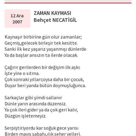
ZAMAN KAYMASI
12 Ara
Behçet NECATİGİL
2007
Kaynaşır birbirine gün olur zamanlar;
Geçmiş,gelecek birleşir tek kesitte.
Sanki ilk kez yaşarız yaşanmışı dünlerde
Ya da başlar ansızın ta ilerde olacak.
Çağırır gerilerden bir değişim ilk aşkı:
İşte yine o sıtma.
Çok sonraki yılları;oysa daha bir çocuk,
Duyar beri yanda bütün doymuşluğunca.
Sarkaçlar gibi şimdi sallanır
Dünle yarın arasında düzensiz.
Ya çok ileri gider ya da çok geri kalır,
Düzgün işletemeyiz.
Serpiştiriyordu kar soğuk gece yarısı
Birden mayıs sabahı,ılık seher yelleri.