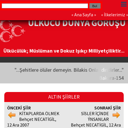
«
Ana Sayfa
» «
İlkelerimiz
»
ÜLKÜCÜ DÜNYA GÖRÜŞÜ
Ülkücülük; Müslüman ve Dokuz Işıkçı Milliyetçiliktir...
"...Şehitlere ölüler demeyin. Bilakis Onlar diridirler..."
Bakara-154
ALTIN ŞİİRLER
ÖNCEKİ ŞİİR
SONRAKİ ŞİİR
KİTAPLARDA ÖLMEK
SİSLER İÇİNDE
Behçet NECATİGİL,
ÝNSANLAR
12 Ara 2007
Behçet NECATİGİL, 12 Ara