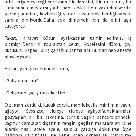
artık erişemeyeceği yurdunun bir deresini, bir rüzgarını, bir
türküsünü dinliyormuş gibi hem zevkli, hem yaslı dinliyordu;
geçmiş günleri, kaybettiği yerleri düşünerek benliği sarsıla
sarsıla dinliyordu.Daha çok dinlemek için de elini ağır
tutuyordu.
Fakat, nihayet bütün ayakkabılar tamir edilmiş, iş
bitmişti.Demirini topraktan çekti, köselesini dürdü, çivi
kutusunu kapadı, çiriş çanağını sarmaladı. Bunları hep aheste
aheste yaptı.
Hasan, yüreği burkularak sordu;
-Gidiyor musun?
-Gidiyorum ya, işimi tükettim.
O zaman gördü ki, küçük çocuk, memleketlisi mini mini yavru
ağlıyor... Sessizce, titreye titreye ağlıyor.Yanaklarından
gözyaşları bir bir arkasına, temiz vagon pencerelerindeki
yağmur damlaları dışarının rengini geçilen manzaraları içine
alarak nasıl acele acele, sarsıla çarpışa dökülürse öyle
bağrının sarsıntıları ile yerlerinden oynayarak, vuruşurak