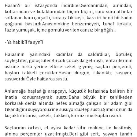
Hasan'ı bir istasyonda indirdiler.Gerdanından, alnından,
kollarından ve kulaklarından biçim biçim, sürü sürü altınlar
sallanan kara çarşaflı, kara çatık kaşlı, kara iri benli bir kadın
göğsünü bastırdı.Anasınınkine benzemeyen, tuhaf kokulu,
fazla yumuşak, içine gömülü verilen cansız bir göğüs...
- Ya habibî! Ya aynî!
Halasının yanındaki kadınlar da saldırdılar, öptüler,
söyleştiler, gülüştüler.Birçok çocuk da gelmişti; entarilerinin
üstüne hırka yerine elbise ceket giymiş, saçları perçemli,
başları takkeli çocuklar:Hasan durgun, tıkanıktı; susuyor,
susuyordu.Öyle haftalarca sustu.
Anlamağa başladığı arapçayı, küçücük kafasında beliren bir
inatla konuşmayarak sustu.Daha büyük bir tehlikeden
korkarak deniz altında nefes almağa çalışan bir adam gibi
tıkandığını duyuyordu.Yine susuyordu.Hep sustu.Şimdi onun da
kuşaklı entarisi, ceketi, takkesi, kırmızı merkupları vardı.
Saçlarının ortası, el ayası kadar sıfır makine ile kesilmiş,
alnına perçemler uzatılmıştı.Deri gibi sert, yayvan tandır