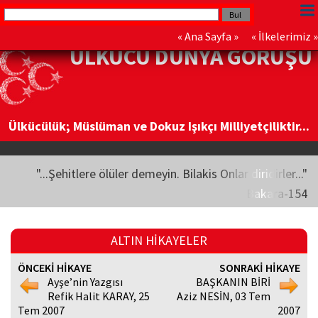
«
Ana Sayfa
» «
İlkelerimiz
»
ÜLKÜCÜ DÜNYA GÖRÜŞÜ
Ülkücülük; Müslüman ve Dokuz Işıkçı Milliyetçiliktir...
"...Şehitlere ölüler demeyin. Bilakis Onlar diridirler..."
Bakara-154
ALTIN HİKAYELER
ÖNCEKİ HİKAYE
SONRAKİ HİKAYE
Ayşe’nin Yazgısı
BAŞKANIN BİRİ
Refik Halit KARAY, 25
Aziz NESİN, 03 Tem
Tem 2007
2007