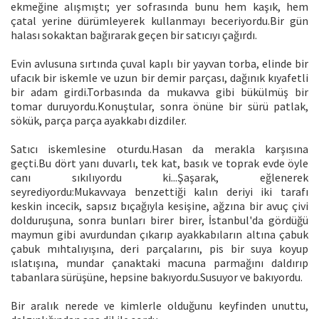
ekmeğine alışmıştı; yer sofrasında bunu hem kaşık, hem
çatal yerine dürümleyerek kullanmayı beceriyordu.Bir gün
halası sokaktan bağırarak geçen bir satıcıyı çağırdı.
Evin avlusuna sırtında çuval kaplı bir yayvan torba, elinde bir
ufacık bir iskemle ve uzun bir demir parçası, dağınık kıyafetli
bir adam girdi.Torbasında da mukavva gibi bükülmüş bir
tomar duruyordu.Konuştular, sonra önüne bir sürü patlak,
sökük, parça parça ayakkabı dizdiler.
Satıcı iskemlesine oturdu.Hasan da merakla karşısına
geçti.Bu dört yanı duvarlı, tek kat, basık ve toprak evde öyle
canı sıkılıyordu ki...Şaşarak, eğlenerek
seyrediyordu:Mukavvaya benzettiği kalın deriyi iki tarafı
keskin incecik, sapsız bıçağıyla kesişine, ağzına bir avuç çivi
dolduruşuna, sonra bunları birer birer, İstanbul'da gördüğü
maymun gibi avurdundan çıkarıp ayakkabıların altına çabuk
çabuk mıhtalıyışına, deri parçalarını, pis bir suya koyup
ıslatışına, mundar çanaktaki macuna parmağını daldırıp
tabanlara sürüşüne, hepsine bakıyordu.Susuyor ve bakıyordu.
Bir aralık nerede ve kimlerle olduğunu keyfinden unuttu,