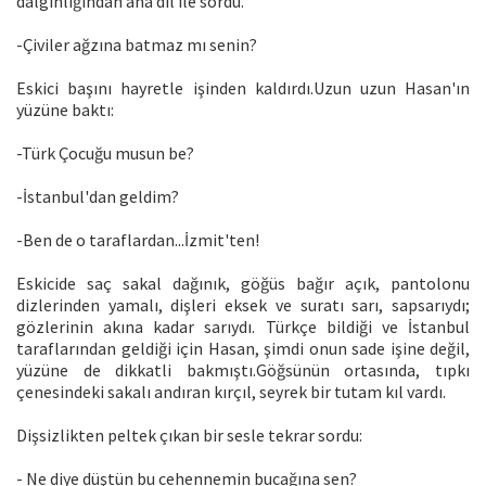
dalgınlığından ana dil ile sordu.
-Çiviler ağzına batmaz mı senin?
Eskici başını hayretle işinden kaldırdı.Uzun uzun Hasan'ın
yüzüne baktı:
-Türk Çocuğu musun be?
-İstanbul'dan geldim?
-Ben de o taraflardan...İzmit'ten!
Eskicide saç sakal dağınık, göğüs bağır açık, pantolonu
dizlerinden yamalı, dişleri eksek ve suratı sarı, sapsarıydı;
gözlerinin akına kadar sarıydı. Türkçe bildiği ve İstanbul
taraflarından geldiği için Hasan, şimdi onun sade işine değil,
yüzüne de dikkatli bakmıştı.Göğsünün ortasında, tıpkı
çenesindeki sakalı andıran kırçıl, seyrek bir tutam kıl vardı.
Dişsizlikten peltek çıkan bir sesle tekrar sordu:
- Ne diye düştün bu cehennemin bucağına sen?