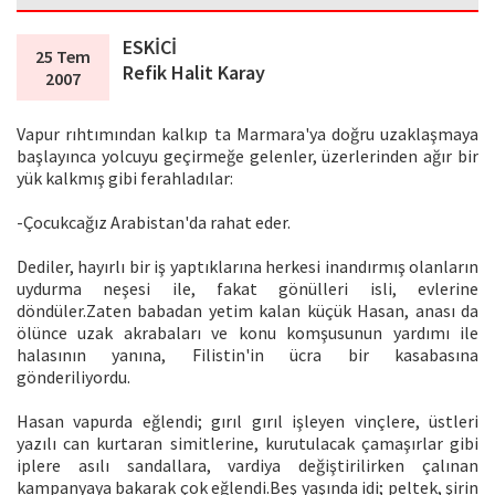
ESKİCİ
25 Tem
Refik Halit Karay
2007
Vapur rıhtımından kalkıp ta Marmara'ya doğru uzaklaşmaya
başlayınca yolcuyu geçirmeğe gelenler, üzerlerinden ağır bir
yük kalkmış gibi ferahladılar:
-Çocukcağız Arabistan'da rahat eder.
Dediler, hayırlı bir iş yaptıklarına herkesi inandırmış olanların
uydurma neşesi ile, fakat gönülleri isli, evlerine
döndüler.Zaten babadan yetim kalan küçük Hasan, anası da
ölünce uzak akrabaları ve konu komşusunun yardımı ile
halasının yanına, Filistin'in ücra bir kasabasına
gönderiliyordu.
Hasan vapurda eğlendi; gırıl gırıl işleyen vinçlere, üstleri
yazılı can kurtaran simitlerine, kurutulacak çamaşırlar gibi
iplere asılı sandallara, vardiya değiştirilirken çalınan
kampanyaya bakarak çok eğlendi.Beş yaşında idi; peltek, şirin