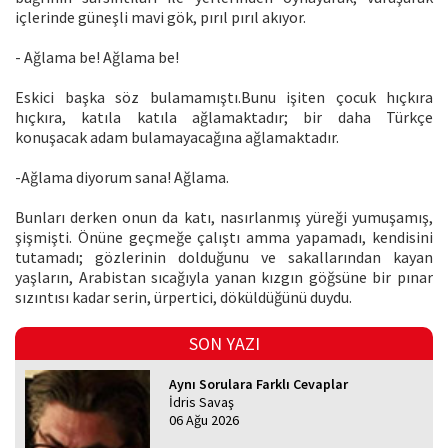
içlerinde güneşli mavi gök, pırıl pırıl akıyor.
- Ağlama be! Ağlama be!
Eskici başka söz bulamamıştı.Bunu işiten çocuk hıçkıra
hıçkıra, katıla katıla ağlamaktadır; bir daha Türkçe
konuşacak adam bulamayacağına ağlamaktadır.
-Ağlama diyorum sana! Ağlama.
Bunları derken onun da katı, nasırlanmış yüreği yumuşamış,
şişmişti. Önüne geçmeğe çalıştı amma yapamadı, kendisini
tutamadı; gözlerinin dolduğunu ve sakallarından kayan
yaşların, Arabistan sıcağıyla yanan kızgın göğsüne bir pınar
sızıntısı kadar serin, ürpertici, döküldüğünü duydu.
SON YAZI
Aynı Sorulara Farklı Cevaplar
İdris Savaş
06 Ağu 2026