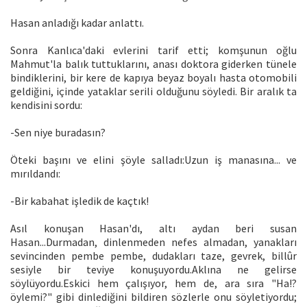
Hasan anladığı kadar anlattı.
Sonra Kanlıca'daki evlerini tarif etti; komşunun oğlu
Mahmut'la balık tuttuklarını, anası doktora giderken tünele
bindiklerini, bir kere de kapıya beyaz boyalı hasta otomobili
geldiğini, içinde yataklar serili olduğunu söyledi. Bir aralık ta
kendisini sordu:
-Sen niye buradasın?
Öteki başını ve elini şöyle salladı:Uzun iş manasına... ve
mırıldandı:
-Bir kabahat işledik de kaçtık!
Asıl konuşan Hasan'dı, altı aydan beri susan
Hasan...Durmadan, dinlenmeden nefes almadan, yanakları
sevincinden pembe pembe, dudakları taze, gevrek, billûr
sesiyle bir teviye konuşuyordu.Aklına ne gelirse
söylüyordu.Eskici hem çalışıyor, hem de, ara sıra "Ha!?
öylemi?" gibi dinlediğini bildiren sözlerle onu söyletiyordu;