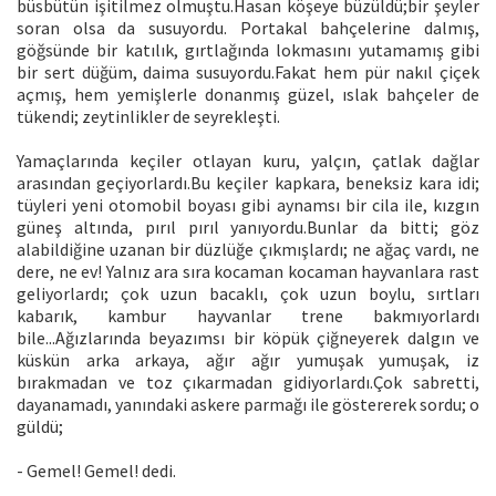
büsbütün işitilmez olmuştu.Hasan köşeye büzüldü;bir şeyler
soran olsa da susuyordu. Portakal bahçelerine dalmış,
göğsünde bir katılık, gırtlağında lokmasını yutamamış gibi
bir sert düğüm, daima susuyordu.Fakat hem pür nakıl çiçek
açmış, hem yemişlerle donanmış güzel, ıslak bahçeler de
tükendi; zeytinlikler de seyrekleşti.
Yamaçlarında keçiler otlayan kuru, yalçın, çatlak dağlar
arasından geçiyorlardı.Bu keçiler kapkara, beneksiz kara idi;
tüyleri yeni otomobil boyası gibi aynamsı bir cila ile, kızgın
güneş altında, pırıl pırıl yanıyordu.Bunlar da bitti; göz
alabildiğine uzanan bir düzlüğe çıkmışlardı; ne ağaç vardı, ne
dere, ne ev! Yalnız ara sıra kocaman kocaman hayvanlara rast
geliyorlardı; çok uzun bacaklı, çok uzun boylu, sırtları
kabarık, kambur hayvanlar trene bakmıyorlardı
bile...Ağızlarında beyazımsı bir köpük çiğneyerek dalgın ve
küskün arka arkaya, ağır ağır yumuşak yumuşak, iz
bırakmadan ve toz çıkarmadan gidiyorlardı.Çok sabretti,
dayanamadı, yanındaki askere parmağı ile göstererek sordu; o
güldü;
- Gemel! Gemel! dedi.