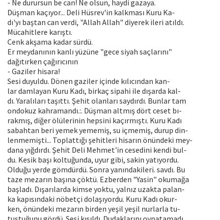
- Ne durursun be can! Ne olsun, haydi gazaya.
Düşman kaçıyor... Deli Hüsrev'in kalkması Kuru Ka-
dı'yı baştan can verdi, "Allah Allah" diyerek ileri atıldı.
Mücahitlere karıştı.
Cenk akşama kadar sürdü.
Er meydanının kanlı yüzüne "gece siyah saçlarını"
dağıtırken çağırıcının
- Gaziler hisara!
Sesi duyuldu. Dönen gaziler içinde kılıcından kan-
lar damlayan Kuru Kadı, birkaç sipahi ile dışarda kal-
dı. Yaralıları taşıttı. Şehit olanları saydırdı. Bunlar tam
ondokuz kahramandı.:. Düşman altmış dört ceset bı-
rakmış, diğer ölülerinin hepsini kaçırmıştı. Kuru Kadı
sabahtan beri yemek yememiş, su içmemiş, durup din-
lenmemişti... Toplattığı şehitleri hisarın önündeki mey-
dana yığdırdı. Şehit Deli Mehmet'in cesedini kendi bul-
du. Kesik başı koltuğunda, uyur gibi, sakin yatıyordu.
Olduğu yerde gömdürdü. Sonra yanındakileri. savdı. Bu
taze mezarın başına çöktü. Ezberden "Yasin" okumağa
başladı. Dışarılarda kimse yoktu, yalnız uzakta palan-
ka kapısındaki nöbetçi dolaşıyordu. Kuru Kadı okur-
ken, önündeki mezarın birden yeşil yeşil nurlarla tu-
tuştuğunu gördü. Sesi kısıldı. Dudaklarını oynatamadı.