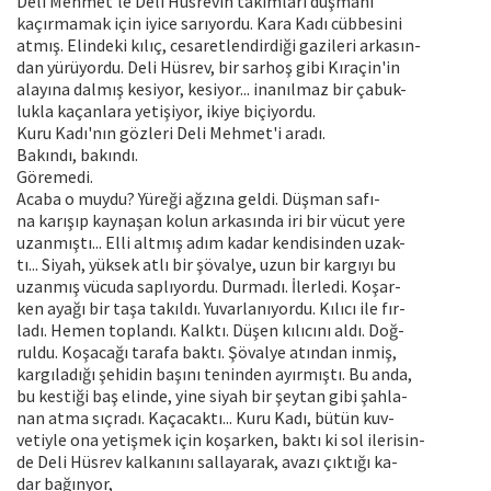
Deli Mehmet'le Deli Hüsrevin takımları düşmanı
kaçırmamak için iyice sarıyordu. Kara Kadı cübbesini
atmış. Elindeki kılıç, cesaretlendirdiği gazileri arkasın-
dan yürüyordu. Deli Hüsrev, bir sarhoş gibi Kıraçin'in
alayına dalmış kesiyor, kesiyor... inanılmaz bir çabuk-
lukla kaçanlara yetişiyor, ikiye biçiyordu.
Kuru Kadı'nın gözleri Deli Mehmet'i aradı.
Bakındı, bakındı.
Göremedi.
Acaba o muydu? Yüreği ağzına geldi. Düşman safı-
na karışıp kaynaşan kolun arkasında iri bir vücut yere
uzanmıştı... Elli altmış adım kadar kendisinden uzak-
tı... Siyah, yüksek atlı bir şövalye, uzun bir kargıyı bu
uzanmış vücuda saplıyordu. Durmadı. İlerledi. Koşar-
ken ayağı bir taşa takıldı. Yuvarlanıyordu. Kılıcı ile fır-
ladı. Hemen toplandı. Kalktı. Düşen kılıcını aldı. Doğ-
ruldu. Koşacağı tarafa baktı. Şövalye atından inmiş,
kargıladığı şehidin başını teninden ayırmıştı. Bu anda,
bu kestiği baş elinde, yine siyah bir şeytan gibi şahla-
nan atma sıçradı. Kaçacaktı... Kuru Kadı, bütün kuv-
vetiyle ona yetişmek için koşarken, baktı ki sol ilerisin-
de Deli Hüsrev kalkanını sallayarak, avazı çıktığı ka-
dar bağınyor,