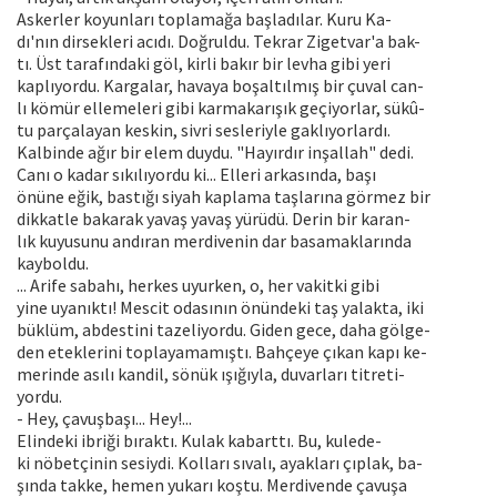
Askerler koyunları toplamağa başladılar. Kuru Ka-
dı'nın dirsekleri acıdı. Doğruldu. Tekrar Zigetvar'a bak-
tı. Üst tarafındaki göl, kirli bakır bir levha gibi yeri
kaplıyordu. Kargalar, havaya boşaltılmış bir çuval can-
lı kömür ellemeleri gibi karmakarışık geçiyorlar, sükû-
tu parçalayan keskin, sivri sesleriyle gaklıyorlardı.
Kalbinde ağır bir elem duydu. "Hayırdır inşallah" dedi.
Canı o kadar sıkılıyordu ki... Elleri arkasında, başı
önüne eğik, bastığı siyah kaplama taşlarına görmez bir
dikkatle bakarak yavaş yavaş yürüdü. Derin bir karan-
lık kuyusunu andıran merdivenin dar basamaklarında
kayboldu.
... Arife sabahı, herkes uyurken, o, her vakitki gibi
yine uyanıktı! Mescit odasının önündeki taş yalakta, iki
büklüm, abdestini tazeliyordu. Giden gece, daha gölge-
den eteklerini toplayamamıştı. Bahçeye çıkan kapı ke-
merinde asılı kandil, sönük ışığıyla, duvarları titreti-
yordu.
- Hey, çavuşbaşı... Hey!...
Elindeki ibriği bıraktı. Kulak kabarttı. Bu, kulede-
ki nöbetçinin sesiydi. Kolları sıvalı, ayakları çıplak, ba-
şında takke, hemen yukarı koştu. Merdivende çavuşa