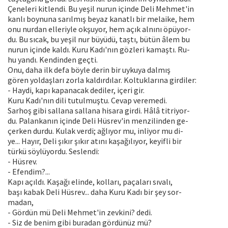
Çeneleri kitlendi. Bu yeşil nurun içinde Deli Mehmet'in
kanlı boynuna sarılmış beyaz kanatlı bir melaike, hem
onu nurdan elleriyle okşuyor, hem açık alnını öpüyor-
du. Bu sıcak, bu yeşil nur büyüdü, taştı, bütün âlem bu
nurun içinde kaldı. Kuru Kadı'nın gözleri kamaştı. Ru-
hu yandı. Kendinden geçti.
Onu, daha ilk defa böyle derin bir uykuya dalmış
gören yoldaşları zorla kaldırdılar. Koltuklarına girdiler:
- Haydi, kapı kapanacak dediler, içeri gir.
Kuru Kadı'nın dili tutulmuştu. Cevap veremedi.
Sarhoş gibi sallana sallana hisara girdi. Hâlâ titriyor-
du. Palankanın içinde Deli Hüsrev'in menzilinden ge-
çerken durdu. Kulak verdi; ağlıyor mu, inliyor mu di-
ye... Hayır, Deli şıkır şıkır atını kaşağılıyor, keyifli bir
türkü söylüyordu. Seslendi:
- Hüsrev.
- Efendim?...
Kapı açıldı. Kaşağı elinde, kolları, paçaları sıvalı,
başı kabak Deli Hüsrev... daha Kuru Kadı bir şey sor-
madan,
- Gördün mü Deli Mehmet'in zevkini? dedi.
- Siz de benim gibi buradan gördünüz mü?