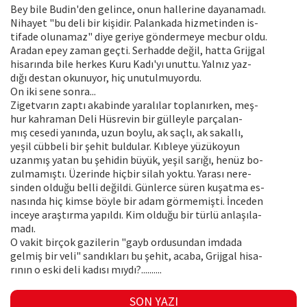
Bey bile Budin'den gelince, onun hallerine dayanamadı.
Nihayet "bu deli bir kişidir. Palankada hizmetinden is-
tifade olunamaz" diye geriye göndermeye mecbur oldu.
Aradan epey zaman geçti. Serhadde değil, hatta Grijgal
hisarında bile herkes Kuru Kadı'yı unuttu. Yalnız yaz-
dığı destan okunuyor, hiç unutulmuyordu.
On iki sene sonra...
Zigetvarın zaptı akabinde yaralılar toplanırken, meş-
hur kahraman Deli Hüsrevin bir gülleyle parçalan-
mış cesedi yanında, uzun boylu, ak saçlı, ak sakallı,
yeşil cübbeli bir şehit buldular. Kıbleye yüzükoyun
uzanmış yatan bu şehidin büyük, yeşil sarığı, henüz bo-
zulmamıştı. Üzerinde hiçbir silah yoktu. Yarası nere-
sinden olduğu belli değildi. Günlerce süren kuşatma es-
nasında hiç kimse böyle bir adam görmemişti. İnceden
inceye araştırma yapıldı. Kim olduğu bir türlü anlaşıla-
madı.
O vakit birçok gazilerin "gayb ordusundan imdada
gelmiş bir veli" sandıkları bu şehit, acaba, Grijgal hisa-
rının o eski deli kadısı mıydı?..........
SON YAZI