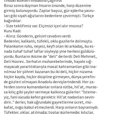
fındaki kuleleri imdadına çağırırdı.
Biraz sonra düşman hisarın önünde, harp düzenine
girmiş bulunuyordu. Zaplar başsız, gür ejderha yavru-
ları gibi siyah ağızlarını bedenlere çevirmişti. Türkçe
bağırdılar:
- Size teklifimiz var. Elçimizi içeri alır mısınız?
Kuru Kadı:
- Alırız. Gönderin, gelsin! cevabını verdi.
Bedenler, kalkanlı, tüfekli, oklu gazilerle dolmuştu.
Palankanın ruhu, neşesi, keyfi olan iki arkadaş, bu es-
nada tuhaf tuhaf laflar söyleyip yine herkesi güldürü-
yordu. Bunların ikisine de "deli" derlerdi: Deli Mehmet,
Deli Hüsrev... Serhatın muharebelerinde, hayale sığ-
mayacak yararlılıklarıyla masal kahramanlan gibi ina-
nılmaz bir şöhret kazanan bu iki deli, hiçbir nizama
hiçbir kayda, hiçbir disipline girmeyen, dünya şerefin-
de gözleri olmayan Anadolu dervişlerindendi. Her za-
ferden sonra kumandanlar onlara rütbe, hil'at, muras-
sa kılıç gibi şeyler vermeye kalkınca gülerler: "İsteme-
yiz, fani vücuda kefen gerektir. Hil'at nadanları sevin-
dirir..." derler, hak uğrundaki gayretlerine ücret, mü-
kafat, övgü kabul etmezlerdi. Harp onların bayramıydı.
Tüfekler, oklar, atılmağa; toplar gürlemeğe; kılıçlar,