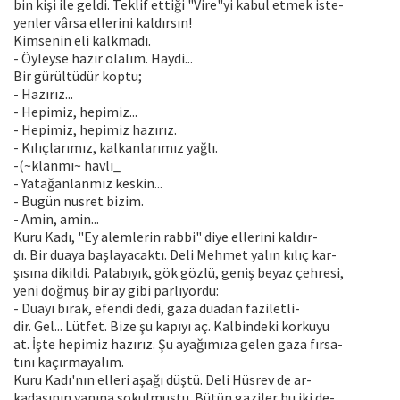
bin kişi ile geldi. Teklif ettiği "Vire"yi kabul etmek iste-
yenler vârsa ellerini kaldırsın!
Kimsenin eli kalkmadı.
- Öyleyse hazır olalım. Haydi...
Bir gürültüdür koptu;
- Hazırız...
- Hepimiz, hepimiz...
- Hepimiz, hepimiz hazırız.
- Kılıçlarımız, kalkanlarımız yağlı.
-(~klanmı~ havlı_
- Yatağanlanmız keskin...
- Bugün nusret bizim.
- Amin, amin...
Kuru Kadı, "Ey alemlerin rabbi" diye ellerini kaldır-
dı. Bir duaya başlayacaktı. Deli Mehmet yalın kılıç kar-
şısına dikildi. Palabıyık, gök gözlü, geniş beyaz çehresi,
yeni doğmuş bir ay gibi parlıyordu:
- Duayı bırak, efendi dedi, gaza duadan faziletli-
dir. Gel... Lütfet. Bize şu kapıyı aç. Kalbindeki korkuyu
at. İşte hepimiz hazırız. Şu ayağımıza gelen gaza fırsa-
tını kaçırmayalım.
Kuru Kadı'nın elleri aşağı düştü. Deli Hüsrev de ar-
kadaşının yanına sokulmuştu. Bütün gaziler bu iki de-