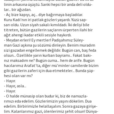
linin arkasına üşüştü. Sanki hepsi bir anda deli oldu-
lar... bir ağızdan.
- Aç bize kapıyı, aç... diye bağırmaya başladılar.
Kuru Kadı'nın iri patlak gözleri yaşardı. Yüzü sap-
sarı oldu. Uzun siyah sakalı kımıldadı. İki deliyi bile
titreten, bütün gazilerin saçlarını ürperten ilahi bir
ağıt ahengi kadar etkili sesiyle haykırdı.
- Meydan erleri! Ey mertler! Padişahımız Süley-
man Gazi aşkına şu sözümü dinleyin. Benim muradım
sizi gazadan engellemek değildir. Bugün can, baş feda
olsun... Özellikle yarın kurban bayramı... Fakat bakı-
nız maksadım ne? Bugün cuma... hem de arife. Bugün
hacılarımız Arafat'ta, diğer mü'minler camilerde bizim
gibi gazilerin zaferi için dua etmekteler... Bunda şüp-
hesi olan var mı?
- Hayır.
- Hayır, asla...
- Hayır.
- O halde münasip olan budur ki, biz de namazla-
rımızı eda edelim. Gözlerimizin yaşını dökelim. Dua
edelim. Birbirimizle helallaşalım. Sonra gazaya girişe-
lim. Kalanlarımız gazi, ölenlerimiz şehit olsun! Dünya-