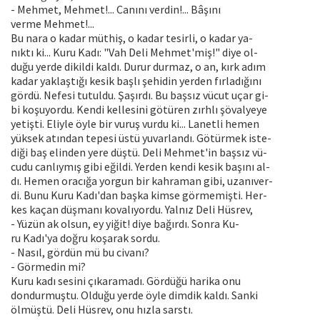
- Mehmet, Mehmet!... Canını verdin!... Bâşını
verme Mehmet!...
Bu nara o kadar müthiş, o kadar tesirli, o kadar ya-
nıktı ki... Kuru Kadı: "Vah Deli Mehmet'miş!" diye ol-
duğu yerde dikildi kaldı. Durur durmaz, o an, kırk adım
kadar yaklaştığı kesik başlı şehidin yerden fırladığını
gördü. Nefesi tutuldu. Şaşırdı. Bu başsız vücut uçar gi-
bi koşuyordu. Kendi kellesini götüren zırhlı şövalyeye
yetişti. Eliyle öyle bir vuruş vurdu ki... Lanetli hemen
yüksek atından tepesi üstü yuvarlandı. Götürmek iste-
diği baş elinden yere düştü. Deli Mehmet'in başsız vü-
cudu canlıymış gibi eğildi. Yerden kendi kesik başını al-
dı. Hemen oracığa yorgun bir kahraman gibi, uzanıver-
di. Bunu Kuru Kadı'dan başka kimse görmemişti. Her-
kes kaçan düşmanı kovalıyordu. Yalnız Deli Hüsrev,
- Yüzün ak olsun, ey yiğit! diye bağırdı. Sonra Ku-
ru Kadı'ya doğru koşarak sordu.
- Nasıl, gördün mü bu civanı?
- Görmedin mi?
Kuru kadı sesini çıkaramadı. Gördüğü harika onu
dondurmuştu. Olduğu yerde öyle dimdik kaldı. Sanki
ölmüştü. Deli Hüsrev, onu hızla sarstı.