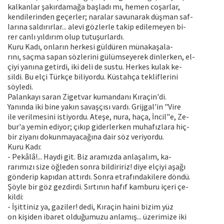
kalkanlar şakırdamağa başladı mı, hemen coşarlar,
kendilerinden geçerler; naralar savunarak düşman saf-
larına saldırırlar... alevi gözlerle takip edilemeyen bi-
rer canlı yıldırım olup tutuşurlardı.
Kuru Kadı, onların herkesi güldüren münakaşala-
rını, saçma sapan sözlerini gülümseyerek dinlerken, el-
çiyi yanına getirdi, iki deli de sustu. Herkes kulak ke-
sildi. Bu elçi Türkçe biliyordu. Küstahça tekliflerini
söyledi.
Palankayı saran Zigetvar kumandanı Kıraçin'di.
Yanında iki bine yakın savaşçısı vardı. Grijgal'in "Vire
ile verilmesini istiyordu. Ateşe, nura, haça, İncil"e, Ze-
bur'a yemin ediyor; çıkıp giderlerken muhafızlara hiç-
bir ziyanı dokunmayacağına dair söz veriyordu.
Kuru Kadı:
- Pekâlâ!... Haydi git. Biz aramızda anlaşalım, ka-
rarımızı size öğleden sonra bildiririz! diye elçiyi aşağı
gönderip kapıdan attırdı. Sonra etrafındakilere döndü.
Şöyle bir göz gezdirdi. Sırtının hafıf kamburu içeri çe-
kildi:
- İşittiniz ya, gaziler! dedi, Kıraçin haini bizim yüz
on kişiden ibaret olduğumuzu anlamış... üzerimize iki