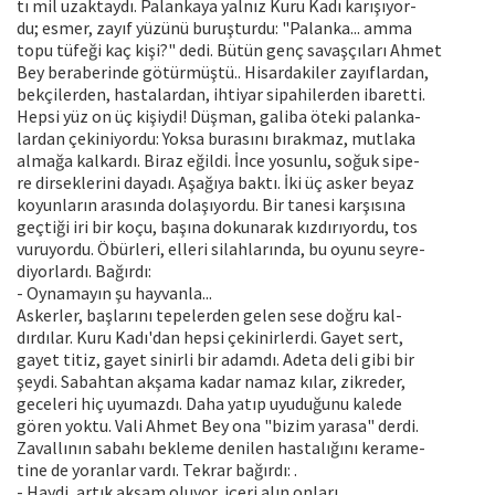
tı mil uzaktaydı. Palankaya yalnız Kuru Kadı karışıyor-
du; esmer, zayıf yüzünü buruşturdu: "Palanka... amma
topu tüfeği kaç kişi?" dedi. Bütün genç savaşçıları Ahmet
Bey beraberinde götürmüştü.. Hisardakiler zayıflardan,
bekçilerden, hastalardan, ihtiyar sipahilerden ibaretti.
Hepsi yüz on üç kişiydi! Düşman, galiba öteki palanka-
lardan çekiniyordu: Yoksa burasını bırakmaz, mutlaka
almağa kalkardı. Biraz eğildi. İnce yosunlu, soğuk sipe-
re dirseklerini dayadı. Aşağıya baktı. İki üç asker beyaz
koyunların arasında dolaşıyordu. Bir tanesi karşısına
geçtiği iri bir koçu, başına dokunarak kızdırıyordu, tos
vuruyordu. Öbürleri, elleri silahlarında, bu oyunu seyre-
diyorlardı. Bağırdı:
- Oynamayın şu hayvanla...
Askerler, başlarını tepelerden gelen sese doğru kal-
dırdılar. Kuru Kadı'dan hepsi çekinirlerdi. Gayet sert,
gayet titiz, gayet sinirli bir adamdı. Adeta deli gibi bir
şeydi. Sabahtan akşama kadar namaz kılar, zikreder,
geceleri hiç uyumazdı. Daha yatıp uyuduğunu kalede
gören yoktu. Vali Ahmet Bey ona "bizim yarasa" derdi.
Zavallının sabahı bekleme denilen hastalığını kerame-
tine de yoranlar vardı. Tekrar bağırdı: .
- Haydi, artık akşam oluyor, içeri alın onları.