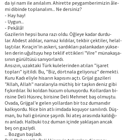
da iyi nam ile anılalım. Ahirette peygamberimizin âle-
mi dibinde toplanalım... Ne dersiniz?
- Hay hay!
- Uygun...
- Pekâlâ!
Gazilerin hepsi buna razı oldu. Öğleye kadar durdu-
lar. Abdest aldılar, namaz kıldılar, tekbir çektiler, helal-
laştılar. Kıraçin'in askeri, sardıkları palankadan yükse-
len derin uğultuyu hep teklif ettikleri "Vire" münakaşa-
sının gürültüsü sanıyorlardı.
Ansızın, uzaktaki Türk kulelerinden atılan "işaret
topları" işitildi. Bu, "Biz, dörtnala geliyoruz" demekti.
Kuru Kadı eliyle hisarın kapısını açtı. Grijal gazileri
"Allah, Allah" naralarıyla müthiş bir taşkın deniz gibi
fışkırdılar. İki koldan hücum olunuyordu. Kollardan bi-
risine Deli Hüsrev, birisine Deli Mehmet baş olmuştu.
Ovada, Grijgal'e gelen yollardan bir toz dumanıdır
kalkıyordu. Nice bin atlı imdada koşuyor sanılırdı. Düş-
man, bu hali görünce şaşırdı. İki ateş arasında kaldığı-
nı anladı. Halbuki toz duman içinde yaklaşan ancak
beş on gaziydi.
... Bozgun başladı.