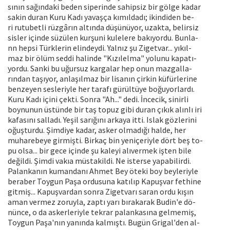
sının sağındaki beden siperinde sahipsiz bir gölge kadar
sakin duran Kuru Kadı yavaşça kımıldadı; ikindiden be-
ri rutubetli rüzgârın altında düşünüyor, uzakta, belirsiz
sisler içinde süzülen kurşuni kulelere bakıyordu. Bunla-
nn hepsi Türklerin elindeydi. Yalnız şu Zigetvar... yıkıl-
maz bir ölüm seddi halinde "Kızılelma" yolunu kapatı-
yordu. Sanki bu uğursuz kargalar hep onun mazgalla-
rından taşıyor, anlaşılmaz bir lisanın çirkin küfürlerine
benzeyen sesleriyle her tarafı gürültüye boğuyorlardı.
Kuru Kadı içini çekti. Sonra "Ah..." dedi. İncecik, sinirli
boynunun üstünde bir taş topuz gibi duran çıkık alınIı iri
kafasını salladı. Yeşil sarığını arkaya itti. Islak gözlerini
oğuşturdu. Şimdiye kadar, asker olmadığı halde, her
muharebeye girmişti. Birkaç bin yeniçeriyle dört beş to-
pu olsa... bir gece içinde şu kaleyi alıvermek işten bile
değildi. Şimdi vakıa müstakildi. Ne isterse yapabilirdi.
Palankanın kumandanı Ahmet Bey öteki boy beyleriyle
beraber Toygun Paşa ordusuna katılıp Kapuşvar fethine
gitmiş... Kapuşvardan sonra Zigetvarı saran ordu kışın
aman vermez zoruyla, zaptı yarı bırakarak Budin'e dö-
nünce, o da askerleriyle tekrar palankasına gelmemiş,
Toygun Paşa'nın yanında kalmıştı. Bugün Grigal'den al-