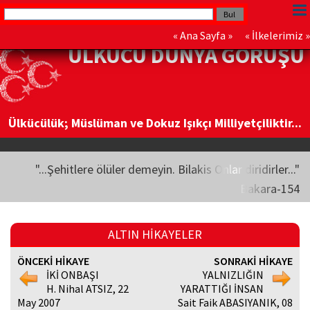
«
Ana Sayfa
» «
İlkelerimiz
»
ÜLKÜCÜ DÜNYA GÖRÜŞÜ
Ülkücülük; Müslüman ve Dokuz Işıkçı Milliyetçiliktir...
"...Şehitlere ölüler demeyin. Bilakis Onlar diridirler..."
Bakara-154
ALTIN HİKAYELER
ÖNCEKİ HİKAYE
SONRAKİ HİKAYE
İKİ ONBAŞI
YALNIZLIĞIN
H. Nihal ATSIZ, 22
YARATTIĞI İNSAN
May 2007
Sait Faik ABASIYANIK, 08