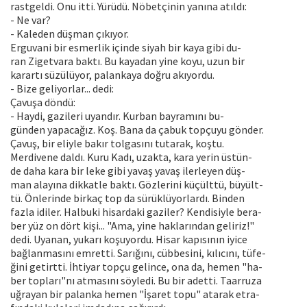
rastgeldi. Onu itti. Yürüdü. Nöbetçinin yanına atıldı:
- Ne var?
- Kaleden düşman çıkıyor.
Erguvani bir esmerlik içinde siyah bir kaya gibi du-
ran Zigetvara baktı. Bu kayadan yine koyu, uzun bir
karartı süzülüyor, palankaya doğru akıyordu.
- Bize geliyorlar... dedi:
Çavuşa döndü:
- Haydi, gazileri uyandır. Kurban bayramını bu-
günden yapacağız. Koş. Bana da çabuk topçuyu gönder.
Çavuş, bir eliyle bakır tolgasını tutarak, koştu.
Merdivene daldı. Kuru Kadı, uzakta, kara yerin üstün-
de daha kara bir leke gibi yavaş yavaş ilerleyen düş-
man alayına dikkatle baktı. Gözlerini küçülttü, büyült-
tü. Önlerinde birkaç top da sürüklüyorlardı. Binden
fazla idiler. Halbuki hisardaki gaziler? Kendisiyle bera-
ber yüz on dört kişi... "Ama, yine haklarından geliriz!"
dedi. Uyanan, yukarı koşuyordu. Hisar kapısının iyice
bağlanmasını emretti. Sarığını, cübbesini, kılıcını, tüfe-
ğini getirtti. İhtiyar topçu gelince, ona da, hemen "ha-
ber topları"nı atmasını söyledi. Bu bir adetti. Taarruza
uğrayan bir palanka hemen "İşaret topu" atarak etra-