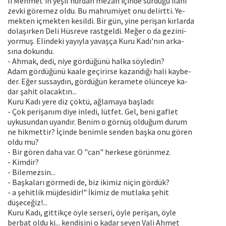
li Mehmet'in yeşil nurdan mezan içinde sürdüğü ilahi
zevki göremez oldu. Bu mahrumiyet onu delirtti. Ye-
mekten içmekten kesildi. Bir gün, yine perişan kırlarda
dolaşırken Deli Hüsreve rastgeldi. Meğer o da gezini-
yormuş. Elindeki yayıyla yavaşça Kuru Kadı'nın arka-
sına dokundu.
- Ahmak, dedi, niye gördüğünü halka söyledin?
Adam gördüğünü kaale geçirirse kazandığı hali kaybe-
der. Eğer sussaydın, gördüğün keramete ölünceye ka-
dar şahit olacaktın...
Kuru Kadı yere diz çöktü, ağlamaya başladı:
- Çok perişanım diye inledi, lütfet. Gel, beni gaflet
uykusundan uyandır. Benim o görnüş olduğum durum
ne hikmettir? İçinde benimle senden başka onu gören
oldu mu?
- Bir gören daha var. O "can" herkese görünmez.
- Kimdir?
- Bilemezsin...
- Başkaları görmedi de, biz ikimiz niçin gördük?
- a şehitlik müjdesidir!" İkimiz de mutlaka şehit
düşeceğiz!...
Kuru Kadı, gittikçe öyle serseri, öyle perişan, öyle
berbat oldu ki... kendisini o kadar seven Vali Ahmet