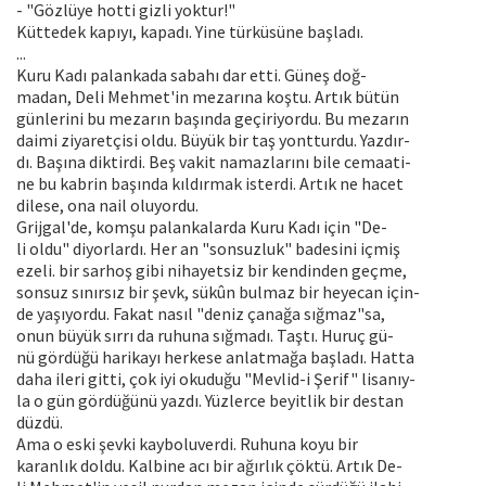
- "Gözlüye hotti gizli yoktur!"
Küttedek kapıyı, kapadı. Yine türküsüne başladı.
...
Kuru Kadı palankada sabahı dar etti. Güneş doğ-
madan, Deli Mehmet'in mezarına koştu. Artık bütün
günlerini bu mezarın başında geçiriyordu. Bu mezarın
daimi ziyaretçisi oldu. Büyük bir taş yontturdu. Yazdır-
dı. Başına diktirdi. Beş vakit namazlarını bile cemaati-
ne bu kabrin başında kıldırmak isterdi. Artık ne hacet
dilese, ona nail oluyordu.
Grijgal'de, komşu palankalarda Kuru Kadı için "De-
li oldu" diyorlardı. Her an "sonsuzluk" badesini içmiş
ezeli. bir sarhoş gibi nihayetsiz bir kendinden geçme,
sonsuz sınırsız bir şevk, sükûn bulmaz bir heyecan için-
de yaşıyordu. Fakat nasıl "deniz çanağa sığmaz"sa,
onun büyük sırrı da ruhuna sığmadı. Taştı. Huruç gü-
nü gördüğü harikayı herkese anlatmağa başladı. Hatta
daha ileri gitti, çok iyi okuduğu "Mevlid-i Şerif" lisanıy-
la o gün gördüğünü yazdı. Yüzlerce beyitlik bir destan
düzdü.
Ama o eski şevki kayboluverdi. Ruhuna koyu bir
karanlık doldu. Kalbine acı bir ağırlık çöktü. Artık De-