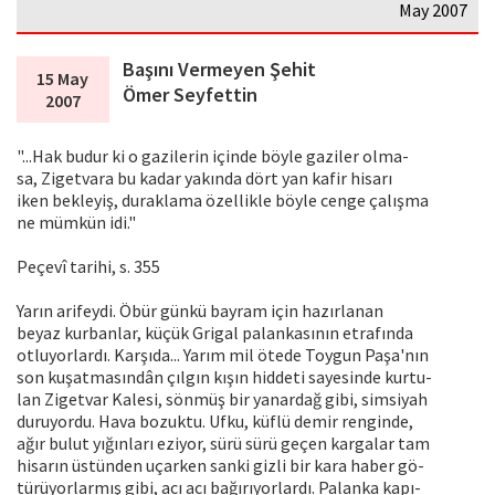
May 2007
Başını Vermeyen Şehit
15 May
Ömer Seyfettin
2007
"...Hak budur ki o gazilerin içinde böyle gaziler olma-
sa, Zigetvara bu kadar yakında dört yan kafir hisarı
iken bekleyiş, duraklama özellikle böyle cenge çalışma
ne mümkün idi."
Peçevî tarihi, s. 355
Yarın arifeydi. Öbür günkü bayram için hazırlanan
beyaz kurbanlar, küçük Grigal palankasının etrafında
otluyorlardı. Karşıda... Yarım mil ötede Toygun Paşa'nın
son kuşatmasındân çılgın kışın hiddeti sayesinde kurtu-
lan Zigetvar Kalesi, sönmüş bir yanardağ gibi, simsiyah
duruyordu. Hava bozuktu. Ufku, küflü demir renginde,
ağır bulut yığınları eziyor, sürü sürü geçen kargalar tam
hisarın üstünden uçarken sanki gizli bir kara haber gö-
türüyorlarmış gibi, acı acı bağırıyorlardı. Palanka kapı-