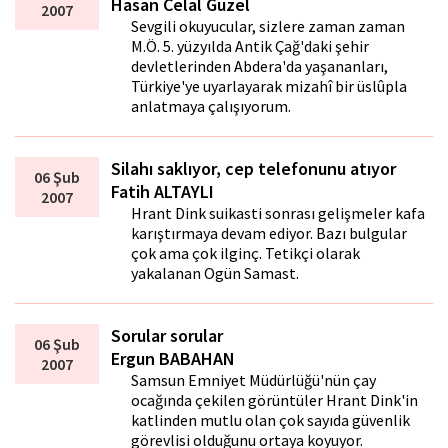
Hasan Celal Güzel
2007
Sevgili okuyucular, sizlere zaman zaman
M.Ö. 5. yüzyılda Antik Çağ'daki şehir
devletlerinden Abdera'da yaşananları,
Türkiye'ye uyarlayarak mizahî bir üslûpla
anlatmaya çalışıyorum.
Silahı saklıyor, cep telefonunu atıyor
06 Şub
Fatih ALTAYLI
2007
Hrant Dink suikasti sonrası gelişmeler kafa
karıştırmaya devam ediyor. Bazı bulgular
çok ama çok ilginç. Tetikçi olarak
yakalanan Ogün Samast.
Sorular sorular
06 Şub
Ergun BABAHAN
2007
Samsun Emniyet Müdürlüğü'nün çay
ocağında çekilen görüntüler Hrant Dink'in
katlinden mutlu olan çok sayıda güvenlik
görevlisi olduğunu ortaya koyuyor.