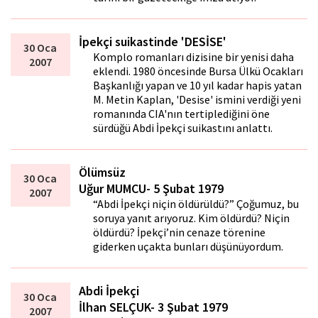
İpekçi suikastinde 'DESİSE'
30 Oca
Komplo romanları dizisine bir yenisi daha
2007
eklendi. 1980 öncesinde Bursa Ülkü Ocakları
Başkanlığı yapan ve 10 yıl kadar hapis yatan
M. Metin Kaplan, 'Desise' ismini verdiği yeni
romanında CIA'nın tertiplediğini öne
sürdüğü Abdi İpekçi suikastını anlattı.
Ölümsüz
30 Oca
Uğur MUMCU- 5 Şubat 1979
2007
“Abdi İpekçi niçin öldürüldü?” Çoğumuz, bu
soruya yanıt arıyoruz. Kim öldürdü? Niçin
öldürdü? İpekçi’nin cenaze törenine
giderken uçakta bunları düşünüyordum.
Abdi İpekçi
30 Oca
İlhan SELÇUK- 3 Şubat 1979
2007