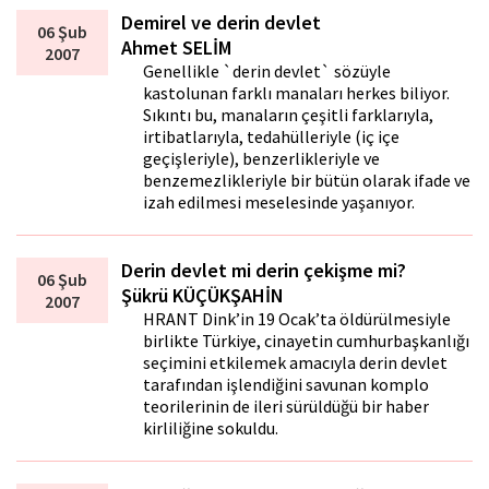
Demirel ve derin devlet
06 Şub
Ahmet SELİM
2007
Genellikle `derin devlet` sözüyle
kastolunan farklı manaları herkes biliyor.
Sıkıntı bu, manaların çeşitli farklarıyla,
irtibatlarıyla, tedahülleriyle (iç içe
geçişleriyle), benzerlikleriyle ve
benzemezlikleriyle bir bütün olarak ifade ve
izah edilmesi meselesinde yaşanıyor.
Derin devlet mi derin çekişme mi?
06 Şub
Şükrü KÜÇÜKŞAHİN
2007
HRANT Dink’in 19 Ocak’ta öldürülmesiyle
birlikte Türkiye, cinayetin cumhurbaşkanlığı
seçimini etkilemek amacıyla derin devlet
tarafından işlendiğini savunan komplo
teorilerinin de ileri sürüldüğü bir haber
kirliliğine sokuldu.