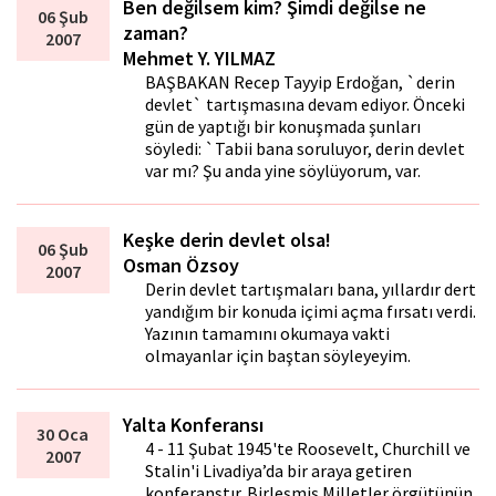
Ben değilsem kim? Şimdi değilse ne
06 Şub
zaman?
2007
Mehmet Y. YILMAZ
BAŞBAKAN Recep Tayyip Erdoğan, `derin
devlet` tartışmasına devam ediyor. Önceki
gün de yaptığı bir konuşmada şunları
söyledi: `Tabii bana soruluyor, derin devlet
var mı? Şu anda yine söylüyorum, var.
Keşke derin devlet olsa!
06 Şub
Osman Özsoy
2007
Derin devlet tartışmaları bana, yıllardır dert
yandığım bir konuda içimi açma fırsatı verdi.
Yazının tamamını okumaya vakti
olmayanlar için baştan söyleyeyim.
Yalta Konferansı
30 Oca
4 - 11 Şubat 1945'te Roosevelt, Churchill ve
2007
Stalin'i Livadiya’da bir araya getiren
konferanstır. Birleşmiş Milletler örgütünün