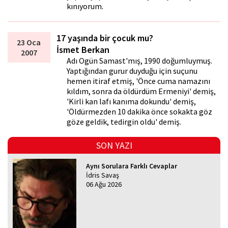
kınıyorum.
17 yaşında bir çocuk mu?
23 Oca
İsmet Berkan
2007
Adı Ogün Samast'mış, 1990 doğumluymuş.
Yaptığından gurur duyduğu için suçunu
hemen itiraf etmiş, 'Önce cuma namazını
kıldım, sonra da öldürdüm Ermeniyi' demiş,
'Kirli kan lafı kanıma dokundu' demiş,
'Öldürmezden 10 dakika önce sokakta göz
göze geldik, tedirgin oldu' demiş.
SON YAZI
Aynı Sorulara Farklı Cevaplar
İdris Savaş
06 Ağu 2026