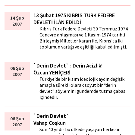
13 Şubat 1975 KIBRIS TÜRK FEDERE
14 Şub
DEVLETİ İLÂN EDİLDİ
2007
Kıbrıs Türk Federe Devleti 30 Temmuz 1974
Cenevre anlaşması ve 1 Kasım 1974 tarihli
Birleşmiş Milletler kararı ile, Kıbrıs'ta iki
toplumun varlığı ve eşitliği kabul edilmişti.
`Derin Devlet` : Derin Acizlik!
06 Şub
Özcan YENİÇERİ
2007
Türkiye’de bir kısım ideolojik aydın değişik
amaçla sürekli olarak soyut bir “derin
devlet” söylemini gündemde tutma çabası
içindedir.
`Derin Devlet`
06 Şub
Vahap Coşkun
2007
Son 40 yıldır bu ülkede yaşayan herkesin