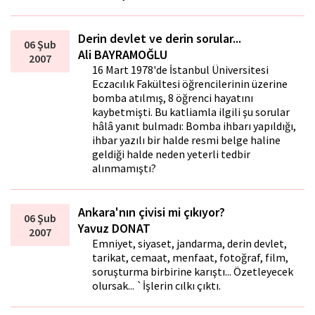
Derin devlet ve derin sorular...
06 Şub
Ali BAYRAMOĞLU
2007
16 Mart 1978'de İstanbul Üniversitesi
Eczacılık Fakültesi öğrencilerinin üzerine
bomba atılmış, 8 öğrenci hayatını
kaybetmişti. Bu katliamla ilgili şu sorular
hâlâ yanıt bulmadı: Bomba ihbarı yapıldığı,
ihbar yazılı bir halde resmi belge haline
geldiği halde neden yeterli tedbir
alınmamıştı?
Ankara'nın çivisi mi çıkıyor?
06 Şub
Yavuz DONAT
2007
Emniyet, siyaset, jandarma, derin devlet,
tarikat, cemaat, menfaat, fotoğraf, film,
soruşturma birbirine karıştı... Özetleyecek
olursak... `İşlerin cılkı çıktı.