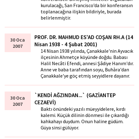
kurulacağı, San Francisco’da bir konferansın
toplanacağına ilişkin bildiriyle, burada
belirlenmiştir.
PROF. DR. MAHMUD ES'AD COŞAN RH.A (14
30 Oca
Nisan 1938 - 4 Şubat 2001)
2007
14 Nisan 1938 yılında, Çanakkale'nin Ayvacık
ilçesinin Ahmetçe köyünde doğdu. Babası
Halil Necâti Efendi, annesi Şâdiye Hanım'dır.
Anne ve baba tarafından soyu, Buhàra'dan
Çanakkale'ye göç etmiş seyyidlere dayanır.
`KENDİ AĞZINDAN...` (GAZİANTEP
30 Oca
CEZAEVİ)
2007
Baktı önündeki yazılı müeyyidelere, kırdı
kalemi. Küçük dilinin dönmesi ile çıkardığı
kahkahayı duydum. Onun haline güdüm.
Güya sinsi gülüyor.