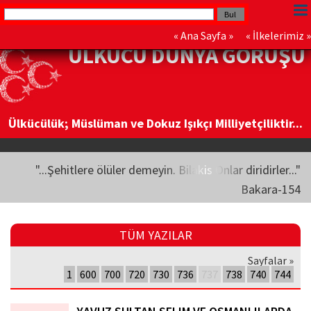
«
Ana Sayfa
» «
İlkelerimiz
»
ÜLKÜCÜ DÜNYA GÖRÜŞÜ
Ülkücülük; Müslüman ve Dokuz Işıkçı Milliyetçiliktir...
"...Şehitlere ölüler demeyin. Bilakis Onlar diridirler..."
Bakara-154
TÜM YAZILAR
Sayfalar »
1
600
700
720
730
736
737
738
740
744