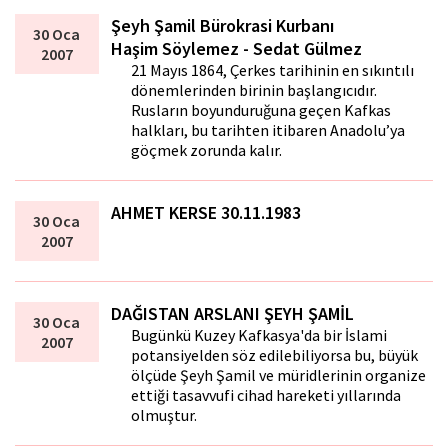
Şeyh Şamil Bürokrasi Kurbanı
30 Oca
Haşim Söylemez - Sedat Gülmez
2007
21 Mayıs 1864, Çerkes tarihinin en sıkıntılı
dönemlerinden birinin başlangıcıdır.
Rusların boyunduruğuna geçen Kafkas
halkları, bu tarihten itibaren Anadolu’ya
göçmek zorunda kalır.
AHMET KERSE 30.11.1983
30 Oca
2007
DAĞISTAN ARSLANI ŞEYH ŞAMİL
30 Oca
Bugünkü Kuzey Kafkasya'da bir İslami
2007
potansiyelden söz edilebiliyorsa bu, büyük
ölçüde Şeyh Şamil ve müridlerinin organize
ettiği tasavvufi cihad hareketi yıllarında
olmuştur.