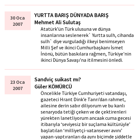
YURTTA BARIŞ DÜNYADA BARIŞ
30 Oca
Mehmet Ali Sulutaş
2007
Atatürk’ün Türk ulusuna ve dünya
insanlarına seslenerek` Yurtta sulh, cihanda
sulh` diye vurguladığı ilkeyi benimseyen
Milli Şef ve ikinci Cumhurbaşkanı İsmet
İnönü, bütün baskılara rağmen, Türkiye'nin
ikinci Dünya Savaşı'na itilmesini önledi.
Sandviç suikast mı?
23 Oca
Güler KÖMÜRCÜ
2007
Öncelikle Türkiye Cumhuriyeti vatandaşı,
gazeteci Hrant Dink’e Tanrı’dan rahmet,
ailesine derin sabır diliyorum ve bu kanlı
senaryoda tetiği çeken ve de çektirenleri
yürekten lanetliyorum ancaak cuma gecesi
itibarıyla ‘seviyesiz bir suçlama kültürüyle’
başlatılan ‘milliyetçi-vatansever avını’
yapan-yaptıranları da aynı biçimde şiddetle