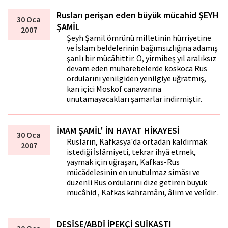
Rusları perişan eden büyük mücahid ŞEYH
30 Oca
ŞAMİL
2007
Şeyh Şamil ömrünü milletinin hürriyetine
ve İslam beldelerinin bağımsızlığına adamış
şanlı bir mücâhittir. O, yirmibeş yıl aralıksız
devam eden muharebelerde koskoca Rus
ordularını yenilgiden yenilgiye uğratmış,
kan içici Moskof canavarına
unutamayacakları şamarlar indirmiştir.
İMAM ŞAMİL' İN HAYAT HİKAYESİ
30 Oca
Rusların, Kafkasya'da ortadan kaldırmak
2007
istediği İslâmiyeti, tekrar ihyâ etmek,
yaymak için uğraşan, Kafkas-Rus
mücâdelesinin en unutulmaz simâsı ve
düzenli Rus ordularını dize getiren büyük
mücâhid , Kafkas kahramânı, âlim ve velîdir .
DESİSE/ABDİ İPEKÇİ SUİKASTI