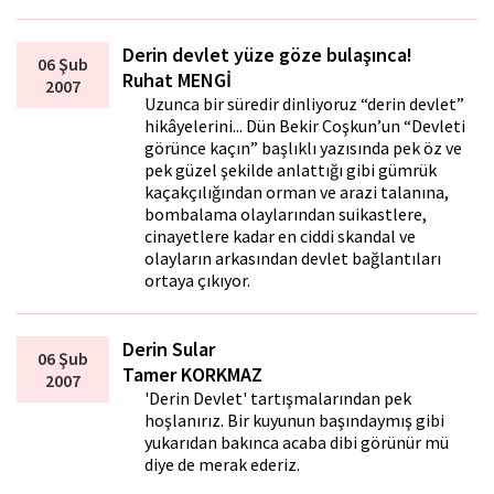
Derin devlet yüze göze bulaşınca!
06 Şub
Ruhat MENGİ
2007
Uzunca bir süredir dinliyoruz “derin devlet”
hikâyelerini... Dün Bekir Coşkun’un “Devleti
görünce kaçın” başlıklı yazısında pek öz ve
pek güzel şekilde anlattığı gibi gümrük
kaçakçılığından orman ve arazi talanına,
bombalama olaylarından suikastlere,
cinayetlere kadar en ciddi skandal ve
olayların arkasından devlet bağlantıları
ortaya çıkıyor.
Derin Sular
06 Şub
Tamer KORKMAZ
2007
'Derin Devlet' tartışmalarından pek
hoşlanırız. Bir kuyunun başındaymış gibi
yukarıdan bakınca acaba dibi görünür mü
diye de merak ederiz.