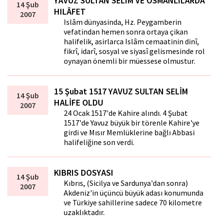
YAVUZ SULTAN SELIM VE OSMANLILARDA
14 Şub
HILÂFET
2007
Islâm dünyasinda, Hz. Peygamberin
vefatindan hemen sonra ortaya çikan
halifelik, asirlarca Islâm cemaatinin dinî,
fikrî, idarî, sosyal ve siyasî gelismesinde rol
oynayan önemli bir müessese olmustur.
15 Şubat 1517 YAVUZ SULTAN SELİM
14 Şub
HALİFE OLDU
2007
24 Ocak 1517'de Kahire alındı. 4 Şubat
1517'de Yavuz büyük bir törenle Kahire'ye
girdi ve Mısır Memlüklerine bağlı Abbasi
halifeliğine son verdi.
KIBRIS DOSYASI
14 Şub
Kıbrıs, (Sicilya ve Sardunya'dan sonra)
2007
Akdeniz'in üçüncü büyük adası konumunda
ve Türkiye sahillerine sadece 70 kilometre
uzaklıktadır.