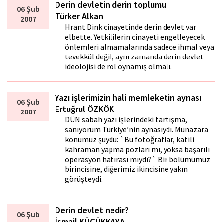
Derin devletin derin toplumu
06 Şub
Türker Alkan
2007
Hrant Dink cinayetinde derin devlet var
elbette. Yetkililerin cinayeti engelleyecek
önlemleri almamalarında sadece ihmal veya
tevekkül değil, aynı zamanda derin devlet
ideolojisi de rol oynamış olmalı.
Yazı işlerimizin hali memleketin aynası
06 Şub
Ertuğrul ÖZKÖK
2007
DÜN sabah yazı işlerindeki tartışma,
sanıyorum Türkiye’nin aynasıydı. Münazara
konumuz şuydu: `Bu fotoğraflar, katili
kahraman yapma pozları mı, yoksa başarılı
operasyon hatırası mıydı?` Bir bölümümüz
birincisine, diğerimiz ikincisine yakın
görüşteydi.
Derin devlet nedir?
06 Şub
İsmail KÜÇÜKKAYA