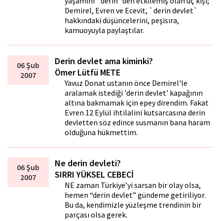
yaşamını `derin`den etkilemiş olan üç kişi;
Demirel, Evren ve Ecevit, `derin devlet`
hakkındaki düşüncelerini, peşisıra,
kamuoyuyla paylaştılar.
Derin devlet ama kiminki?
06 Şub
Ömer Lütfü METE
2007
Yavuz Donat ustanın önce Demirel'le
aralamak istediği 'derin devlet' kapağının
altına bakmamak için epey direndim. Fakat
Evren 12 Eylül ihtilalini kutsarcasına derin
devletten söz edince susmanın bana haram
olduğuna hükmettim.
Ne derin devleti?
06 Şub
SIRRI YÜKSEL CEBECİ
2007
NE zaman Türkiye’yi sarsan bir olay olsa,
hemen “derin devlet” gündeme getiriliyor.
Bu da, kendimizle yüzleşme trendinin bir
parçası olsa gerek.