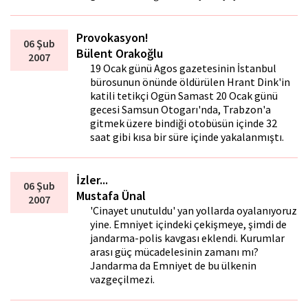
Provokasyon!
06 Şub
Bülent Orakoğlu
2007
19 Ocak günü Agos gazetesinin İstanbul
bürosunun önünde öldürülen Hrant Dink'in
katili tetikçi Ogün Samast 20 Ocak günü
gecesi Samsun Otogarı'nda, Trabzon'a
gitmek üzere bindiği otobüsün içinde 32
saat gibi kısa bir süre içinde yakalanmıştı.
İzler...
06 Şub
Mustafa Ünal
2007
'Cinayet unutuldu' yan yollarda oyalanıyoruz
yine. Emniyet içindeki çekişmeye, şimdi de
jandarma-polis kavgası eklendi. Kurumlar
arası güç mücadelesinin zamanı mı?
Jandarma da Emniyet de bu ülkenin
vazgeçilmezi.