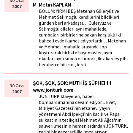
30 Oca
M. Metin KAPLAN
2007
BÖLÜM: YİRMİ BEŞ Metehan Güleryüz ve
Mehmet Salimoğlu kendilerini bildikleri
günden beri arkadaştı… Güleryüz ve
Salimoğlu aileleri aynı mahallede,
cumbaları birbirlerine bakan karşılıklı iki
bahçeli evde ikamet ediyorlardı… Metehan
ve Mehmet, mahalle arasında top
koşturarak birlikte büyümüşler, aynı
okulları aynı sırada oturarak, ikiz kardeş gibi
beraberce bitirmişlerdi.
ŞOK, ŞOK, ŞOK: MÜTHİŞ ŞÜPHE!!!!!
30 Oca
www.jonturk.com
2007
JÖNTÜRK klavyeleri, haber
bombardımanına devam ediyor.... Evet,
Milliyet Gazetesi'nin efsanevi yayın
yönetmeni Abdi İpekçi'nin katili ve Papa
suikastinin tetikçisi Mehmet Ali Ağca'nın
salıverilmesinin hemen ardından JÖNTÜRK,
tarihi bir gazeteciliğe imza atıyor.