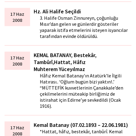
Hz. Ali Halife Seçildi
17 Haz
3. Halife Osman Zinnureyn, çoğunluğu
2008
Mısır’dan gelen ve günlerdir gösteriler
yaparak istifa etmelerini isteyen isyancılar
tarafından evinde öldürüldü.
KEMAL BATANAY, Bestekâr,
17 Haz
Tambûrî,Hattat, Hâfız
2008
Muhterem Yüceyılmaz
Hâfız Kemal Batanay'ın Atatürk'le İlgili
Hatırası.. ‘Oğlum bugün bizi yaktın!..’
“MÜTTEFİK kuvvetlerinin Çanakkale’den
çekilmelerini müteakip birliğimiz de
istirahat için Edirne’ye sevkedildi (Ocak
1916).
Kemal Batanay (07.02.1893 – 22.06.1981)
17 Haz
*Hattat, hâfız, bestekâr, tanbûrî. Kemal
2008