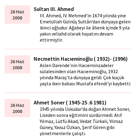
Sultan III. Ahmed
26 Haz
III. Ahmed, IV. Mehmed’in 1674 yılında yine
2008
Emetüllah Gülnûş Sultân’dan dünyaya gelen
ikinci oğludur. Ağabeyi ile âhenk içinde 9 yıla
yakın veliahd olarak hayatını devam
ettirmiştir.
Necmettin Hacıeminoğlu ( 1932)- (1996)
26 Haz
Aslen Darende'nin Hacıeminzadeler
2008
sülalesinden olan Hacıeminoğlu, 1932
yılında Maraş'ta dünyaya geldi. Çok küçük
yaşta iken babası Mustafa efendi'yi kaybetti.
Ahmet Soner ( 1945-25 .6 1981)
26 Haz
1945 yılında Üsküdar’da doğan Ahmet Soner,
2008
Liseden sonra eğitimini sürdürmedi. Atıf
Yılmaz, Lütfü Akad, Vedat Türkali, Yılmaz
Güney, Yavuz Özkan, Şerif Gören gibi
yönetmenlerle çalıştı.