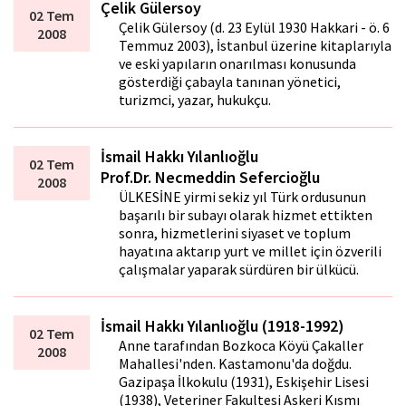
Çelik Gülersoy
02 Tem
Çelik Gülersoy (d. 23 Eylül 1930 Hakkari - ö. 6
2008
Temmuz 2003), İstanbul üzerine kitaplarıyla
ve eski yapıların onarılması konusunda
gösterdiği çabayla tanınan yönetici,
turizmci, yazar, hukukçu.
İsmail Hakkı Yılanlıoğlu
02 Tem
Prof.Dr. Necmeddin Sefercioğlu
2008
ÜLKESİNE yirmi sekiz yıl Türk ordusunun
başarılı bir subayı olarak hizmet ettikten
sonra, hizmetlerini siyaset ve toplum
hayatına aktarıp yurt ve millet için özverili
çalışmalar yaparak sürdüren bir ülkücü.
İsmail Hakkı Yılanlıoğlu (1918-1992)
02 Tem
Anne tarafından Bozkoca Köyü Çakaller
2008
Mahallesi'nden. Kastamonu'da doğdu.
Gazipaşa İlkokulu (1931), Eskişehir Lisesi
(1938), Veteriner Fakultesi Askeri Kısmı