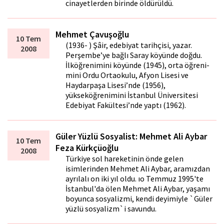
cinayetlerden birinde öldürüldü.
Mehmet Çavuşoğlu
10 Tem
(1936- ) Şâir, edebiyat tarihçisi, yazar.
2008
Perşembe’ye bağlı Saray köyünde doğdu.
İlköğrenimini köyünde (1945), orta öğreni­
mini Ordu Ortaokulu, Afyon Lisesi ve
Haydarpaşa Lisesi’nde (1956),
yükseköğrenimini İstanbul Üniversitesi
Edebi­yat Fakültesi’nde yaptı (1962).
Güler Yüzlü Sosyalist: Mehmet Ali Aybar
10 Tem
Feza Kürkçüoğlu
2008
Türkiye sol hareketinin önde gelen
isimlerinden Mehmet Ali Aybar, aramızdan
ayrılalı on iki yıl oldu. ıo Temmuz 1995'te
İstanbul'da ölen Mehmet Ali Aybar, yaşamı
boyunca sosyalizmi, kendi deyimiyle `Güler
yüzlü sosyalizm`i savundu.