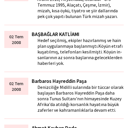
Temmuz 1995, Alaçatı, Çeşme, İzmir),
mizah, kısa öykü, tiyatro ve şiir dallarında
pek çok yapıtı bulunan Türk mizah yazarı.
BAŞBAĞLAR KATLİAMI
02 Tem
Hedef seçilmiş, ekipler hazırlanmış ve hain
2008
plan uygulanmaya başlanmıştı.Köyün etrafı
kuşatılmış, telefonları kesilmişti. Köyün in­
sanlarının az sonra başlarına geleceklerden
haberleri yok.
Barbaros Hayreddin Paşa
02 Tem
Denizciliğe Midilli sularında bir tüccar olarak
2008
başlayan Barbaros Hayreddin Paşa daha
sonra Tunus Sultanı'nın himayesinde Kuzey
Afrika'da atıldığı korsanlık hayatına büyük
zaferler ve kahramanlıklarla devam etti.
Ahmet Kayhan Dede