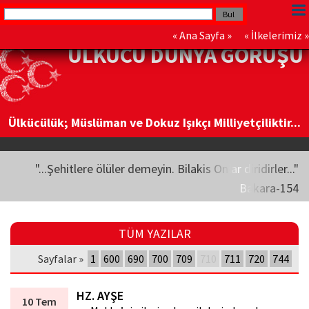
«
Ana Sayfa
» «
İlkelerimiz
»
ÜLKÜCÜ DÜNYA GÖRÜŞÜ
Ülkücülük; Müslüman ve Dokuz Işıkçı Milliyetçiliktir...
"...Şehitlere ölüler demeyin. Bilakis Onlar diridirler..."
Bakara-154
TÜM YAZILAR
Sayfalar »
1
600
690
700
709
710
711
720
744
HZ. AYŞE
10 Tem