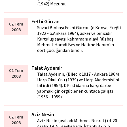
(1942) Mezunu.
Fethi Gürcan
02 Tem
Süvari Binbaşı Fethi Gürcan (d.Konya, Ereğli
2008
1922 - ö.Ankara 1964), asker ve binicidir.
Kurtuluş savaşı kahramanı alaylı Yüzbaşı
Mehmet Hamdi Bey ve Halime Hanım'ın
dört çocuğundan biridir.
Talat Aydemir
02 Tem
Talat Aydemir, (Bilecik 1917 - Ankara 1964)
2008
Harp Okulu'nu (1939) ve Harp Akademisi'ni
bitirdi (1954). DP iktidarına karşı darbe
yapmak için örgütlenen cuntada çalıştı
(1956 - 1959).
Aziz Nesin
02 Tem
Aziz Nesin (asıl adı Mehmet Nusret) (d. 20
2008
Aralık 1915, Heybeliada, İstanbul - ö. 5