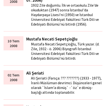
07. 2006)
2008
1932 Zile doğumlu. İlk ve ortaokulu Zile'de
okuduktan (1947) sonra İstanbul'da
Haydarpaşa Lisesi'ni (1950) ve İstanbul
Üniversitesi Edebiyat Fakültesi Türk Dili ve
Edebiyatı Bölümü'nü bitirdi (1956).
Mustafa Necati Sepetçioğlu
10 Tem
Mustafa Necati Sepetçioğlu, Türk yazar. (d.
2008
Zile, 1932 - ö. 2006) Biyografi İstanbul
Üniversitesi Edebiyat Fakültesi Türk Dili ve
Edebiyatı Bölümü’nü bitirdi.
Ali Şeriati
02 Tem
Ali Şeriati (Farsça: ??? ???????) (1933 - 1977),
2008
İranlı Müslüman devrimci. Düşünceleri genel
olarak `İslam'a dönüş` -`öz`e dönüş-
başlığı altında toplanabilir.