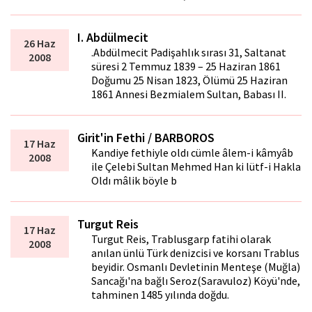
I. Abdülmecit
26 Haz
.Abdülmecit Padişahlık sırası 31, Saltanat
2008
süresi 2 Temmuz 1839 – 25 Haziran 1861
Doğumu 25 Nisan 1823, Ölümü 25 Haziran
1861 Annesi Bezmialem Sultan, Babası II.
Girit'in Fethi / BARBOROS
17 Haz
Kandiye fethiyle oldı cümle âlem-i kâmyâb
2008
ile Çelebi Sultan Mehmed Han ki lütf-i Hakla
Oldı mâlik böyle b
Turgut Reis
17 Haz
Turgut Reis, Trablusgarp fatihi olarak
2008
anılan ünlü Türk denizcisi ve korsanı Trablus
beyidir. Osmanlı Devletinin Menteşe (Muğla)
Sancağı'na bağlı Seroz(Saravuloz) Köyü'nde,
tahminen 1485 yılında doğdu.