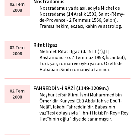
Nostradamus
02 Tem
Nostradamus ya da asıl adıyla Michel de
2008
Nostredame (14 Aralık 1503, Saint-Rémy-
de-Provence - 2 Temmuz 1566, Salon),
Fransız hekim, eczacı, kahin ve astrolog.
Rıfat Ilgaz
02 Tem
Mehmet Rıfat Ilgaz (d. 1911 (?),[1]
2008
Kastamonu - ö. 7 Temmuz 1993, İstanbul),
Türk şair, roman ve öykü yazarı. Özellikle
Hababam Sınıfı romanıyla tanındı.
FAHREDDÎN-İ RÂZÎ (1149-1209m.)
02 Tem
Meşhur tefsîr âlimi. İsmi Muhammed bin
2008
Ömer'dir. Künyesi Ebû Abdullah ve Ebü'l-
Meâlî, lakabı Fahreddîn'dir. Babasının
vazîfesi dolayısıyla `İbn-i Hatîbi'r-Rey= Rey
Hatîbinin oğlu` diye de tanınmıştır.