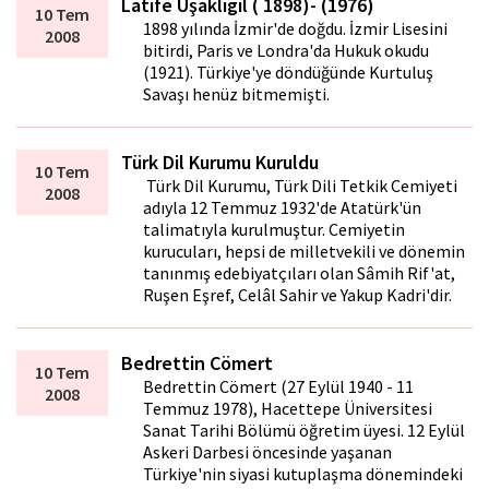
Latife Uşaklıgil ( 1898)- (1976)
10 Tem
1898 yılında İzmir'de doğdu. İzmir Lisesini
2008
bitirdi, Paris ve Londra'da Hukuk okudu
(1921). Türkiye'ye döndüğünde Kurtuluş
Savaşı henüz bitmemişti.
Türk Dil Kurumu Kuruldu
10 Tem
Türk Dil Kurumu, Türk Dili Tetkik Cemiyeti
2008
adıyla 12 Temmuz 1932'de Atatürk'ün
talimatıyla kurulmuştur. Cemiyetin
kurucuları, hepsi de milletvekili ve dönemin
tanınmış edebiyatçıları olan Sâmih Rif'at,
Ruşen Eşref, Celâl Sahir ve Yakup Kadri'dir.
Bedrettin Cömert
10 Tem
Bedrettin Cömert (27 Eylül 1940 - 11
2008
Temmuz 1978), Hacettepe Üniversitesi
Sanat Tarihi Bölümü öğretim üyesi. 12 Eylül
Askeri Darbesi öncesinde yaşanan
Türkiye'nin siyasi kutuplaşma dönemindeki