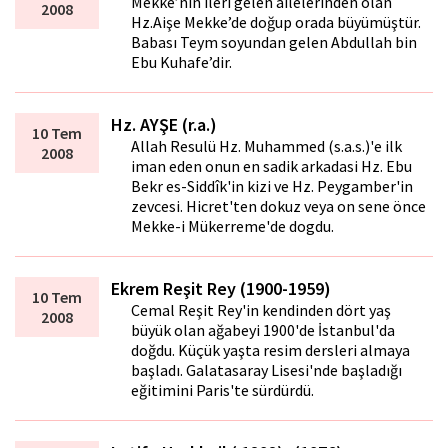
Mekke’nin ileri gelen ailelerinden olan
2008
Hz.Aişe Mekke’de doğup orada büyümüştür.
Babası Teym soyundan gelen Abdullah bin
Ebu Kuhafe’dir.
Hz. AYŞE (r.a.)
10 Tem
Allah Resulü Hz. Muhammed (s.a.s.)'e ilk
2008
iman eden onun en sadik arkadasi Hz. Ebu
Bekr es-Siddîk'in kizi ve Hz. Peygamber'in
zevcesi. Hicret'ten dokuz veya on sene önce
Mekke-i Mükerreme'de dogdu.
Ekrem Reşit Rey (1900-1959)
10 Tem
Cemal Reşit Rey'in kendinden dört yaş
2008
büyük olan ağabeyi 1900'de İstanbul'da
doğdu. Küçük yaşta resim dersleri almaya
başladı. Galatasaray Lisesi'nde başladığı
eğitimini Paris'te sürdürdü.