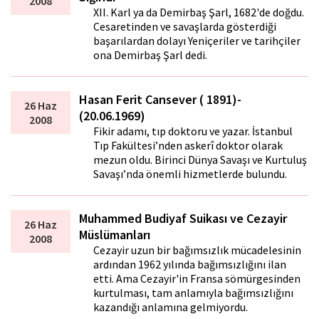
2008
XII. Karl ya da Demirbaş Şarl, 1682'de doğdu.
Cesaretinden ve savaşlarda gösterdiği
başarılardan dolayı Yeniçeriler ve tarihçiler
ona Demirbaş Şarl dedi.
Hasan Ferit Cansever ( 1891)-
26 Haz
(20.06.1969)
2008
Fikir adamı, tıp doktoru ve yazar. İstanbul
Tıp Fakültesi’nden askerî doktor olarak
mezun oldu. Birinci Dünya Savaşı ve Kurtuluş
Savaşı’nda önemli hizmetlerde bulundu.
Muhammed Budiyaf Suikası ve Cezayir
26 Haz
Müslümanları
2008
Cezayir uzun bir bağımsızlık mücadelesinin
ardından 1962 yılında bağımsızlığını ilan
etti. Ama Cezayir'in Fransa sömürgesinden
kurtulması, tam anlamıyla bağımsızlığını
kazandığı anlamına gelmiyordu.