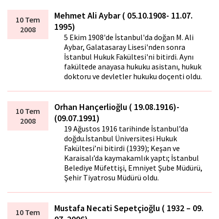
Mehmet Ali Aybar ( 05.10.1908- 11.07.
10 Tem
1995)
2008
5 Ekim 1908'de İstanbul'da doğan M. Ali
Aybar, Galatasaray Lisesi'nden sonra
İstanbul Hukuk Fakültesi'ni bitirdi. Aynı
fakültede anayasa hukuku asistanı, hukuk
doktoru ve devletler hukuku doçenti oldu.
Orhan Hançerlioğlu ( 19.08.1916)-
10 Tem
(09.07.1991)
2008
19 Ağustos 1916 tarihinde İstanbul’da
doğdu.İstanbul Üniversitesi Hukuk
Fakültesi’ni bitirdi (1939); Keşan ve
Karaisalı’da kaymakamlık yaptı; İstanbul
Belediye Müfettişi, Emniyet Şube Müdürü,
Şehir Tiyatrosu Müdürü oldu.
Mustafa Necati Sepetçioğlu ( 1932 – 09.
10 Tem