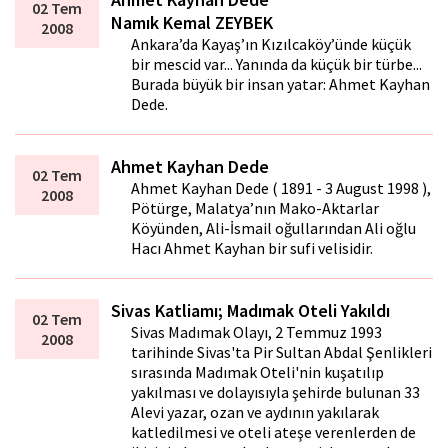
02 Tem
Namık Kemal ZEYBEK
2008
Ankara’da Kayaş’ın Kızılcaköy’ünde küçük
bir mescid var... Yanında da küçük bir türbe...
Burada büyük bir insan yatar: Ahmet Kayhan
Dede.
Ahmet Kayhan Dede
02 Tem
Ahmet Kayhan Dede ( 1891 - 3 August 1998 ),
2008
Pötürge, Malatya’nın Mako-Aktarlar
Köyünden, Ali-İsmail oğullarından Ali oğlu
Hacı Ahmet Kayhan bir sufi velisidir.
Sivas Katliamı; Madımak Oteli Yakıldı
02 Tem
Sivas Madımak Olayı, 2 Temmuz 1993
2008
tarihinde Sivas'ta Pir Sultan Abdal Şenlikleri
sırasında Madımak Oteli'nin kuşatılıp
yakılması ve dolayısıyla şehirde bulunan 33
Alevi yazar, ozan ve aydının yakılarak
katledilmesi ve oteli ateşe verenlerden de