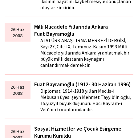
ikisinin hayatını kaybetmesiyle sonuçlanan
olaylar zinciridir.
Milli Mücadele Yıllarında Ankara
26 Haz
Fuat Bayramoğlu
2008
ATATÜRK ARAŞTIRMA MERKEZİ DERGİSİ,
Sayı 27, Cilt: IX, Temmuz-Kasım 1993 Milli
Mücadele yıllarında Ankara’yı anlatmak bir
büyük milli destanın kaynağını
canlandırmak demektir.
Fuat Bayramoğlu (1912- 30 Haziran 1996)
26 Haz
Diplomat. 1914-1918 yılları Meclis-i
2008
Mebusan üyesi şeyh Mehmet Tayyib’in oğlu,
15.yüzyıl büyük düşünürü Hacı Bayram-ı
Veli’nin torunlarındandır.
Sosyal Hizmetler ve Çocuk Esirgeme
26 Haz
Kurumu Kuruldu
2008