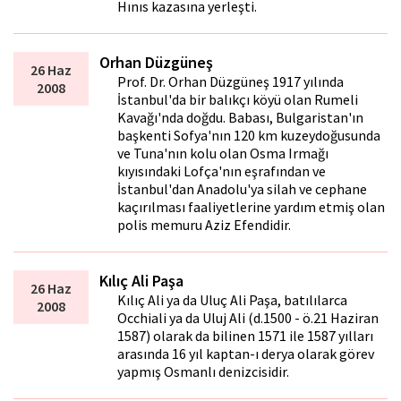
Hınıs kazasına yerleşti.
Orhan Düzgüneş
26 Haz
Prof. Dr. Orhan Düzgüneş 1917 yılında
2008
İstanbul'da bir balıkçı köyü olan Rumeli
Kavağı'nda doğdu. Babası, Bulgaristan'ın
başkenti Sofya'nın 120 km kuzeydoğusunda
ve Tuna'nın kolu olan Osma Irmağı
kıyısındaki Lofça'nın eşrafından ve
İstanbul'dan Anadolu'ya silah ve cephane
kaçırılması faaliyetlerine yardım etmiş olan
polis memuru Aziz Efendidir.
Kılıç Ali Paşa
26 Haz
Kılıç Ali ya da Uluç Ali Paşa, batılılarca
2008
Occhiali ya da Uluj Ali (d.1500 - ö.21 Haziran
1587) olarak da bilinen 1571 ile 1587 yılları
arasında 16 yıl kaptan-ı derya olarak görev
yapmış Osmanlı denizcisidir.