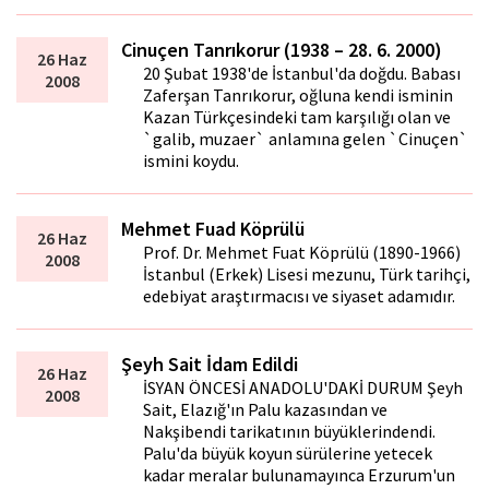
Cinuçen Tanrıkorur (1938 – 28. 6. 2000)
26 Haz
20 Şubat 1938'de İstanbul'da doğdu. Babası
2008
Zaferşan Tanrıkorur, oğluna kendi isminin
Kazan Türkçesindeki tam karşılığı olan ve
`galib, muzaffer` anlamına gelen `Cinuçen`
ismini koydu.
Mehmet Fuad Köprülü
26 Haz
Prof. Dr. Mehmet Fuat Köprülü (1890-1966)
2008
İstanbul (Erkek) Lisesi mezunu, Türk tarihçi,
edebiyat araştırmacısı ve siyaset adamıdır.
Şeyh Sait İdam Edildi
26 Haz
İSYAN ÖNCESİ ANADOLU'DAKİ DURUM Şeyh
2008
Sait, Elazığ'ın Palu kazasından ve
Nakşibendi tarikatının büyüklerindendi.
Palu'da büyük koyun sürülerine yetecek
kadar meralar bulunamayınca Erzurum'un