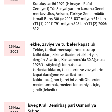
Kuruluş tarihi 1921 (Himaye-i Etfal
Cemiyeti) Tür Sosyal yardım kurumu Genel
merkez Ulus, Ankara, Türkiye Genel müdür
İsmail Barış Bütçe 2008: 837 milyon 614 bin
YTL[1] 2007: 791 milyon 595 bin YTL[2] 2006:
512.
Tekke, zaviye ve türbeler kapatıldı
26 Haz
Tekke, tarikat mensuplarının oturup
2008
kalktıkları, zikir ve ibadet ettikleri yer,
dergâh. Atatürk, Kastamonu’da 30 Ağustos
1925’te söylediği bir nutukta
türbedarlıkların, tekkelerin ve zaviyelerin
kapatılacağının ve tarikatların
kaldırılacağının işaretini verdi: Ölülerden
medet ummak, medeni bir cemiyet için,
şindir(lekedir).
İsveç Kralı Demirbaş Şarl Osmanlıya
26 Haz
Sığındı