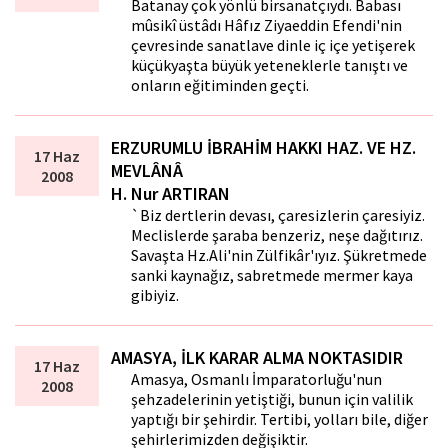
Batanay çok yönlü birsanatçıydı. Babası
mûsikî üstâdı Hâfız Ziyaeddin Efendi'nin
çevresinde sanatlave dinle iç içe yetişerek
küçükyaşta büyük yeteneklerle tanıştı ve
onların eğitiminden geçti.
ERZURUMLU İBRAHİM HAKKI HAZ. VE HZ.
17 Haz
MEVLÂNÂ
2008
H. Nur ARTIRAN
`Biz dertlerin devası, çaresizlerin çaresiyiz.
Meclislerde şaraba benzeriz, neşe dağıtırız.
Savaşta Hz.Ali'nin Zülfikâr'ıyız. Şükretmede
sanki kaynağız, sabretmede mermer kaya
gibiyiz.
AMASYA, İLK KARAR ALMA NOKTASIDIR
17 Haz
Amasya, Osmanlı İmparatorluğu'nun
2008
şehzadelerinin yetiştiği, bunun için valilik
yaptığı bir şehirdir. Tertibi, yolları bile, diğer
şehirlerimizden değişiktir.