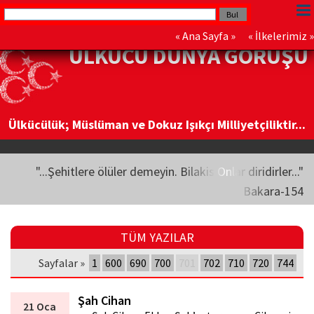
«
Ana Sayfa
» «
İlkelerimiz
»
ÜLKÜCÜ DÜNYA GÖRÜŞÜ
Ülkücülük; Müslüman ve Dokuz Işıkçı Milliyetçiliktir...
"...Şehitlere ölüler demeyin. Bilakis Onlar diridirler..."
Bakara-154
TÜM YAZILAR
Sayfalar »
1
600
690
700
701
702
710
720
744
Şah Cihan
21 Oca