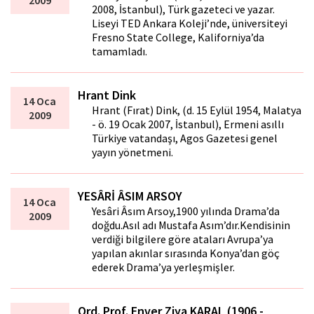
2009
2008, İstanbul), Türk gazeteci ve yazar.
Liseyi TED Ankara Koleji’nde, üniversiteyi
Fresno State College, Kaliforniya’da
tamamladı.
Hrant Dink
14 Oca
Hrant (Fırat) Dink, (d. 15 Eylül 1954, Malatya
2009
- ö. 19 Ocak 2007, İstanbul), Ermeni asıllı
Türkiye vatandaşı, Agos Gazetesi genel
yayın yönetmeni.
YESÂRİ ÂSIM ARSOY
14 Oca
Yesâri Âsım Arsoy,1900 yılında Drama’da
2009
doğdu.Asıl adı Mustafa Asım’dır.Kendisinin
verdiği bilgilere göre ataları Avrupa’ya
yapılan akınlar sırasında Konya’dan göç
ederek Drama’ya yerleşmişler.
Ord. Prof. Enver Ziya KARAL (1906 -