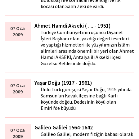
Bölükbaşı ile sonradan evlendiği ve ilk
kocası olan Salih Zeki de vardı.
Ahmet Hamdi Akseki ( .... - 1951)
07 Oca
Türkiye Cumhuriyetinin üçüncü Diyanet
2009
İşleri Başkanı olan, yazdığı değerli eserleri
ve yaptığı hizmetleri ile yüzyılımızın İslâm
alimleri arasında önemli bir yeri olan Ahmet
Hamdi AKSEKİ, Antalya ili Akseki ilçesi
Güzelsu Beldesinde doğdu.
Yaşar Doğu (1917 - 1961)
07 Oca
Ünlü Türk güreşçisi Yaşar Doğu, 1915 yılında
2009
Samsun'un Kavak ilçesine bağlı Karlı
köyünde doğdu. Dedesinin köyü olan
Emirli'de büyüdü.
Galileo Galilei 1564-1642
07 Oca
Galileo Galilei, modern fiziğin babası olarak
2009