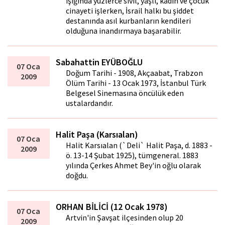
ışığında yüzlerce sivil, yaşlı, kadın ve çocuk
cinayeti işlerken, İsrail halkı bu şiddet
destanında asıl kurbanların kendileri
olduğuna inandırmaya başarabilir.
Sabahattin EYÜBOĞLU
07 Oca
Doğum Tarihi - 1908, Akçaabat, Trabzon
2009
Ölüm Tarihi - 13 Ocak 1973, İstanbul Türk
Belgesel Sinemasına öncülük eden
ustalardandır.
Halit Paşa (Karsıalan)
07 Oca
Halit Karsıalan (`Deli` Halit Paşa, d. 1883 -
2009
ö. 13-14 Şubat 1925), tümgeneral. 1883
yılında Çerkes Ahmet Bey'in oğlu olarak
doğdu.
ORHAN BİLİCİ (12 Ocak 1978)
07 Oca
Artvin'in Şavşat ilçesinden olup 20
2009