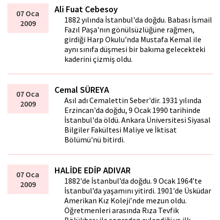
Ali Fuat Cebesoy
07 Oca
1882 yılında İstanbul'da doğdu. Babası İsmail
2009
Fazıl Paşa'nın gönülsüzlüğüne rağmen,
girdiği Harp Okulu'nda Mustafa Kemal ile
aynı sınıfa düşmesi bir bakıma gelecekteki
kaderini çizmiş oldu.
Cemal SÜREYA
07 Oca
Asıl adı Cemalettin Seber'dir. 1931 yılında
2009
Erzincan'da doğdu, 9 Ocak 1990 tarihinde
İstanbul'da öldü. Ankara Üniversitesi Siyasal
Bilgiler Fakültesi Maliye ve İktisat
Bölümü'nü bitirdi.
HALİDE EDİP ADIVAR
07 Oca
1882'de İstanbul’da doğdu. 9 Ocak 1964’te
2009
İstanbul’da yaşamını yitirdi. 1901'de Üsküdar
Amerikan Kız Koleji’nde mezun oldu.
Öğretmenleri arasında Rıza Tevfik