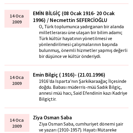
EMİN BİLGİÇ (08 Ocak 1916- 20 Ocak
14 Oca
1996) / Necmettin SEFERCİOĞLU
2009
O, Türk toplumunca yadırganan bir alanda
milletlera­rası üne ulaşan bir bilim adamı;
Türk kültür hayatının yönetilmesi ve
yönlendirilmesi çalışmalarının başında
bulunmuş, önemli hizmetler yapmış değerli
bir düşünce ve kültür önderiydi.
Emin Bilgiç ( 1916)- (21.01.1996)
14 Oca
1916'da Isparta'nın Şarkikaraağaç İlçesinde
2009
doğdu. Babası müderris-müftü Sadık Bilgiç,
annesi müftü hacı, Said Efendinin kazı Kadriye
Bilgiçtir.
Ziya Osman Saba
14 Oca
Ziya Osman Saba, cumhuriyet dönemi şair
2009
ve yazarı (1910-1957). Hayatı Mütareke