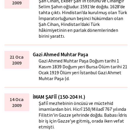
Şah Cihan, Ekber Şah’ın torunu ve Cihangir
2009
Selim Şahın oğludur. 1591’de doğdu. 1628’de
tahta çıktı. Hindistan’da kurulmuş olan Türk
İmparatorluğunun beşinci hükümdarı olan
Şah Cihan, Hindistan’daki Türk
hâkimiyetinin en parlak dönemlerinden
birini yarattı.
Gazi Ahmed Muhtar Paşa
21 Oca
Gazi Ahmed Muhtar Paşa Doğum tarihi 1
2009
Kasım 1839 Doğum yeri Bursa Ölüm tarihi 21
Ocak 1919 Ölüm yeri İstanbul Gazi Ahmet
Muhtar Paşa (d.
İMAM ŞAFİÎ (150-204 H.)
14 Oca
Şafiî mezhebinin öncüsü ve müctehid
2009
imamlardan biri. Hicrî 150/Miladî 767 yılında
Filistin'in Gazze şehrinde doğdu. Babası İdris
bir iş için Gazze'ye gitmiş, orada iken vefat
etmişti.