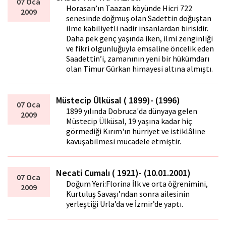
07 Oca
Horasan’ın Taftazan köyünde Hicri 722
2009
senesinde doğmuş olan Sadettin doğuştan
ilme kabiliyetli nadir insanlardan birisidir.
Daha pek genç yaşında iken, ilmi zenginliği
ve fikri olgunluğuyla emsaline öncelik eden
Saadettin’i, zamanının yeni bir hükümdarı
olan Timur Gürkan himayesi altına almıştı.
Müstecip Ülküsal ( 1899)- (1996)
07 Oca
1899 yılında Dobruca'da dünyaya gelen
2009
Müstecip Ülküsal, 19 yaşına kadar hiç
görmediği Kırım'ın hürriyet ve istiklâline
kavuşabilmesi mücadele etmiştir.
Necati Cumalı ( 1921)- (10.01.2001)
07 Oca
Doğum Yeri:Florina İlk ve orta öğrenimini,
2009
Kurtuluş Savaşı’ndan sonra ailesinin
yerleştiği Urla’da ve İzmir’de yaptı.