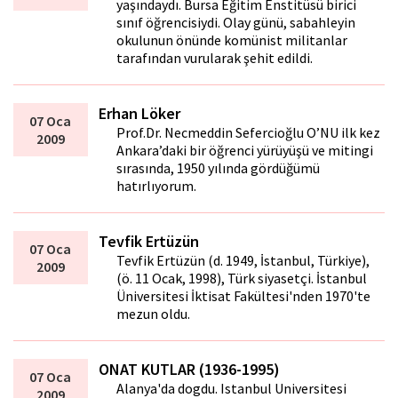
yaşındaydı. Bursa Eğitim Enstitüsü birici
sınıf öğrencisiydi. Olay günü, sabahleyin
okulunun önünde komünist militanlar
tarafından vurularak şehit edildi.
Erhan Löker
07 Oca
Prof.Dr. Necmeddin Sefercioğlu O’NU ilk kez
2009
Ankara’daki bir öğrenci yürüyüşü ve mitingi
sırasında, 1950 yılında gördüğümü
hatırlıyorum.
Tevfik Ertüzün
07 Oca
Tevfik Ertüzün (d. 1949, İstanbul, Türkiye),
2009
(ö. 11 Ocak, 1998), Türk siyasetçi. İstanbul
Üniversitesi İktisat Fakültesi'nden 1970'te
mezun oldu.
ONAT KUTLAR (1936-1995)
07 Oca
Alanya'da dogdu. Istanbul Universitesi
2009