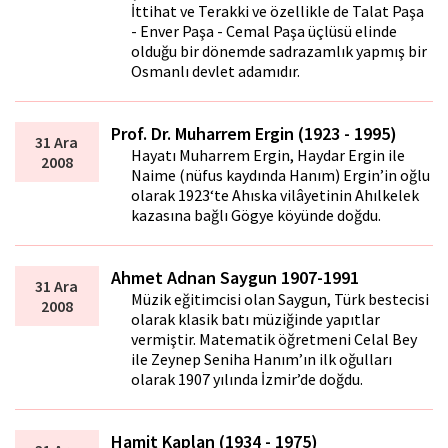
İttihat ve Terakki ve özellikle de Talat Paşa
- Enver Paşa - Cemal Paşa üçlüsü elinde
olduğu bir dönemde sadrazamlık yapmış bir
Osmanlı devlet adamıdır.
Prof. Dr. Muharrem Ergin (1923 - 1995)
31 Ara
Hayatı Muharrem Ergin, Haydar Ergin ile
2008
Naime (nüfus kaydında Hanım) Ergin’in oğlu
olarak 1923‘te Ahıska vilâyetinin Ahılkelek
kazasına bağlı Gögye köyünde doğdu.
Ahmet Adnan Saygun 1907-1991
31 Ara
Müzik eğitimcisi olan Saygun, Türk bestecisi
2008
olarak klasik batı müziğinde yapıtlar
vermiştir. Matematik öğretmeni Celal Bey
ile Zeynep Seniha Hanım’ın ilk oğulları
olarak 1907 yılında İzmir’de doğdu.
Hamit Kaplan (1934 - 1975)