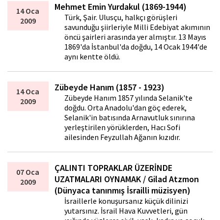
Mehmet Emin Yurdakul (1869-1944)
14 Oca
Türk, Şair. Ulusçu, halkçı görüşleri
2009
savunduğu şiirleriyle Milli Edebiyat akımının
öncü şairleri arasında yer almıştır. 13 Mayıs
1869'da İstanbul'da doğdu, 14 Ocak 1944'de
aynı kentte öldü.
Zübeyde Hanım (1857 - 1923)
14 Oca
Zübeyde Hanım 1857 yılında Selanik'te
2009
doğdu. Orta Anadolu'dan göç ederek,
Selanik'in batısında Arnavutluk sınırına
yerleştirilen yörüklerden, Hacı Sofi
ailesinden Feyzullah Ağanın kızıdır.
ÇALINTI TOPRAKLAR ÜZERİNDE
07 Oca
UZATMALARI OYNAMAK / Gilad Atzmon
2009
(Dünyaca tanınmış İsrailli müzisyen)
İsraillerle konuşursanız küçük dilinizi
yutarsınız. İsrail Hava Kuvvetleri, gün