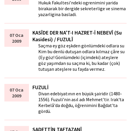
Hukuk Fakultesi'ndeki ogrenimini yarida
birakarak bir dergide sekreterlige ve sinema
yazarligina basladi.
KASÎDE DER NA'T-I HAZRET-İ NEBEVÎ (Su
07 Oca
Kasidesi) / FUZULÎ
2009
Saçma ey göz eşkden gönlümdeki odlara su
Kim bu denlü dutuşan odlara kılmaz çâre su
(Ey göz! Gönlümdeki (içimdeki) ateşlere
göz yaşımdan su saçma ki, bu kadar (çok)
tutuşan ateşlere su fayda vermez.
FUZULİ
07 Oca
Divan edebiyatının en büyük şairidir (1480-
2009
1556). Fuzuli'nin asıl adı Mehmet'tir. Irak'ta
Kerbelâ'da doğdu, öğrenimini Bağdat'ta
gördü.
SADETTİN TAFTAZANÎ