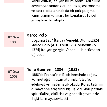
kabul edilen, İtalyan bilim adamı. Adı bilim
devrimiyle anılan Galileo, fizik, astronomi
ve astroloji alanında da bir çok çalışma
yapmasının yanı sıra bu konularda felsefi
görüşlere de sahipti.
Marco Polo
07 Oca
Doğumu 1254 İtalya / Venedik Ölümü 1324
2009
Marco Polo (d. 15 Eylül 1254, Venedik - ö.
1324) İtalyan gezgin. Venedikli bir tüccarın
oğludur.
Rene Guenon ( 1886)- (1951)
07 Oca
1886’da Fransa’nın Blois kentinde doğdu.
2009
Formel eğitim aşamalarında felsefe,
edebiyat ve matematik okudu. Kolay tatmin
olmayan ve araştırıcı kişiliği onu Avrupa’daki
spiritüalist, okültist ve gnostik çevrelerle
ilişki kurmaya sevketti.