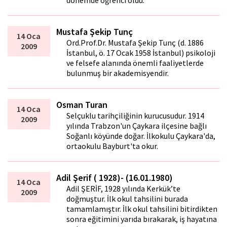
dönemde öğrenci oldu.
Mustafa Şekip Tunç
14 Oca
Ord.Prof.Dr. Mustafa Şekip Tunç (d. 1886
2009
İstanbul, ö. 17 Ocak 1958 İstanbul) psikoloji
ve felsefe alanında önemli faaliyetlerde
bulunmuş bir akademisyendir.
Osman Turan
14 Oca
Selçuklu tarihçiliğinin kurucusudur. 1914
2009
yılında Trabzon'un Çaykara ilçesine bağlı
Soğanlı köyünde doğar. İlkokulu Çaykara'da,
ortaokulu Bayburt'ta okur.
Adil Şerif ( 1928)- (16.01.1980)
14 Oca
Adil ŞERİF, 1928 yılında Kerkük’te
2009
doğmuştur. İlk okul tahsilini burada
tamamlamıştır. İlk okul tahsilini bitirdikten
sonra eğitimini yarıda bırakarak, iş hayatına