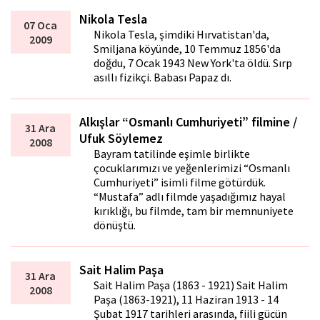
Nikola Tesla
07 Oca
Nikola Tesla, şimdiki Hırvatistan'da,
2009
Smiljana köyünde, 10 Temmuz 1856'da
doğdu, 7 Ocak 1943 New York'ta öldü. Sırp
asıllı fizikçi. Babası Papaz dı.
Alkışlar “Osmanlı Cumhuriyeti” filmine /
31 Ara
Ufuk Söylemez
2008
Bayram tatilinde eşimle birlikte
çocuklarımızı ve yeğenlerimizi “Osmanlı
Cumhuriyeti” isimli filme götürdük.
“Mustafa” adlı filmde yaşadığımız hayal
kırıklığı, bu filmde, tam bir memnuniyete
dönüştü.
Sait Halim Paşa
31 Ara
Sait Halim Paşa (1863 - 1921) Sait Halim
2008
Paşa (1863-1921), 11 Haziran 1913 - 14
Şubat 1917 tarihleri arasında, fiili gücün