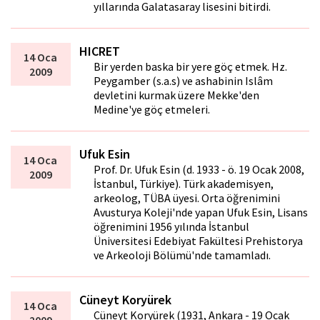
yıllarında Galatasaray lisesini bitirdi.
HICRET
14 Oca
Bir yerden baska bir yere göç etmek. Hz.
2009
Peygamber (s.a.s) ve ashabinin Islâm
devletini kurmak üzere Mekke'den
Medine'ye göç etmeleri.
Ufuk Esin
14 Oca
Prof. Dr. Ufuk Esin (d. 1933 - ö. 19 Ocak 2008,
2009
İstanbul, Türkiye). Türk akademisyen,
arkeolog, TÜBA üyesi. Orta öğrenimini
Avusturya Koleji'nde yapan Ufuk Esin, Lisans
öğrenimini 1956 yılında İstanbul
Üniversitesi Edebiyat Fakültesi Prehistorya
ve Arkeoloji Bölümü'nde tamamladı.
Cüneyt Koryürek
14 Oca
Cüneyt Koryürek (1931, Ankara - 19 Ocak