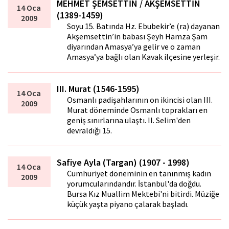
MEHMET ŞEMSETTİN / AKŞEMSETTİN
14 Oca
(1389-1459)
2009
Soyu 15. Batında Hz. Ebubekir’e (ra) dayanan
Akşemsettin’in babası Şeyh Hamza Şam
diyarından Amasya’ya gelir ve o zaman
Amasya’ya bağlı olan Kavak ilçesine yerleşir.
III. Murat (1546-1595)
14 Oca
Osmanlı padişahlarının on ikincisi olan III.
2009
Murat döneminde Osmanlı toprakları en
geniş sınırlarına ulaştı. II. Selim'den
devraldığı 15.
Safiye Ayla (Targan) (1907 - 1998)
14 Oca
Cumhuriyet döneminin en tanınmış kadın
2009
yorumcularındandır. İstanbul'da doğdu.
Bursa Kız Muallim Mektebi'ni bitirdi. Müziğe
küçük yaşta piyano çalarak başladı.