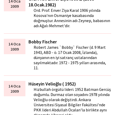
14 Oca
18.Ocak.1982)
2009
Ord. Prof. Enver Ziya Karal 1906 yılında
Kosova'nın Osmaniye kasabasında
doğmuştur. Annesinin adı Zeynep, babasının
adı Ağalı Mehmet'dir.
Bobby Fischer
14 Oca
Robert James `Bobby` Fischer (d. 9 Mart
2009
1943, ABD - ö. 17 Ocak 2008, İzlanda),
dünyanın en iyi satranç ustalarından
sayılmaktadır. 1972 - 1975 yılları arasında,
11.
Hüseyin Velioğlu ( 1952)
14 Oca
Hizbullah örgütü lideri. 1952 Batman Gercüş
2009
doğumlu. Durmaz olan soyadını 1978 yılında
Velioğlu olarak değiştirdi. Ankara
Üniversitesi Siyasal Bilgiler Fakültesi'nde
PKK lideri Abdullah Öcalan'la birlikte aynı