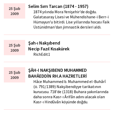
Selim Sırrı Tarcan (1874 - 1957)
25 Şub
1874 yılında Mora Yenişehir'de doğdu.
2009
Galatasaray Lisesi ve Mühendishane-i Berr-i
Hümayun'u bitirdi. Lise yıllarında hocası Faik
Üstünidman'dan jimnastik dersleri aldı.
Şah-ı Nakşıbend
25 Şub
Necip Fazıl Kısakürek
2009
RichEdit1
ŞÂH-I NAKŞIBEND MUHAMMED
25 Şub
BAHÂEDDİN RH.A HAZRETLERİ
2009
Hâce Muhammed b. Muhammed el-Buhârî
(ö. 791/1389) Nakşibendiyye tarikatının
kurucusu. 718'de (1318) Buhara yakınlarında
daha sonra Kasr-ı Ârifân adını alacak olan
Kasr-ı Hindûvân köyünde doğdu.