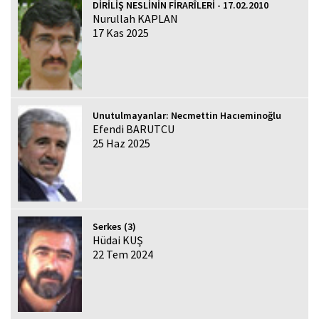
DİRİLİŞ NESLİNİN FİRARÎLERİ - 17.02.2010
Nurullah KAPLAN
17 Kas 2025
Unutulmayanlar: Necmettin Hacıeminoğlu
Efendi BARUTCU
25 Haz 2025
Serkes (3)
Hüdai KUŞ
22 Tem 2024