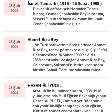
İsmet Tümtürk ( 1916 - 26 Şubat 1998 )
25 Şub
Plevne Müdafaası şehitlerinden Topçu
2009
Binbaşı Osman Şahabeddin Bey’in torunu,
Serveti Fünun edebiyat akımının ünlü şairi
Cenab Şahabeddin’in oğlu idi.
Ahmet Rıza Bey
25 Şub
Jön Türk hareketinin önderlerinden Ahmet
2009
Rıza Bey, tedavi görmekte olduğu Şişli Etfal
Hastanesi’nde 26 Şubat 1930’da öldü.
1858’de İstanbul’da doğan Ahmet Rıza Bey,
Galatasaray Sultanisi’ni bitirdikten sonra
bir süre Babıali Tercüme odasında çalıştı.
HASAN-ÂLİ YÜCEL
25 Şub
Atatürk'ün ölümünden sonra, 1938-1946
2009
yılları arasında Millî Eğitim Bakanlığı yapan
Hasan-Âli YÜCEL, Cumhuriyet Döneminin,
çok yönlü kişiliğe sahip seçkin bir eğitim,
kültür ve siyaset adamı olarak kabul edilir.