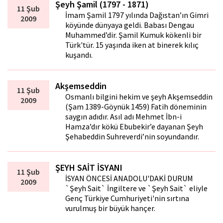
Şeyh Şamil (1797 - 1871)
11 Şub
İmam Şamil 1797 yılında Dağıstan’ın Gimri
2009
köyünde dünyaya geldi. Babası Dengau
Muhammed’dir. Şamil Kumuk kökenli bir
Türk'tür. 15 yaşında iken at binerek kılıç
kuşandı.
Akşemseddin
11 Şub
Osmanlı bilgini hekim ve şeyh Akşemseddin
2009
(Şam 1389-Göynük 1459) Fatih döneminin
saygın adıdır. Asıl adı Mehmet İbn-i
Hamza’dır kökü Ebubekir’e dayanan Şeyh
Şehabeddin Suhreverdi’nin soyundandır.
ŞEYH SAİT İSYANI
11 Şub
İSYAN ÖNCESİ ANADOLU'DAKİ DURUM
2009
`Şeyh Sait` İngiltere ve `Şeyh Sait` eliyle
Genç Türkiye Cumhuriyeti'nin sırtına
vurulmuş bir büyük hançer.