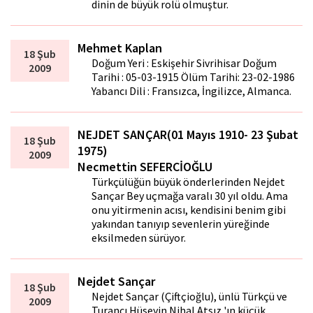
dinin de büyük rolü olmuştur.
Mehmet Kaplan
18 Şub
Doğum Yeri : Eskişehir Sivrihisar Doğum
2009
Tarihi : 05-03-1915 Ölüm Tarihi: 23-02-1986
Yabancı Dili : Fransızca, İngilizce, Almanca.
NEJDET SANÇAR(01 Mayıs 1910- 23 Şubat
18 Şub
1975)
2009
Necmettin SEFERCİOĞLU
Türkçülüğün büyük önderlerinden Nejdet
Sançar Bey uçmağa varalı 30 yıl oldu. Ama
onu yitirmenin acısı, kendisini benim gibi
yakından tanıyıp sevenlerin yüreğinde
eksilmeden sürüyor.
Nejdet Sançar
18 Şub
Nejdet Sançar (Çiftçioğlu), ünlü Türkçü ve
2009
Turancı Hüseyin Nihal Atsız 'ın küçük