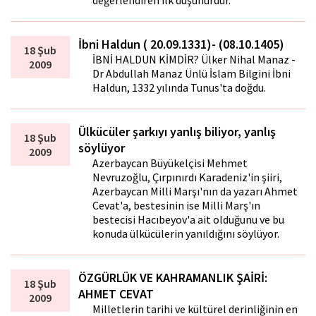
değerlendiren ilk düşünürdür.
İbni Haldun ( 20.09.1331)- (08.10.1405)
18 Şub
İBNİ HALDUN KİMDİR? Ülker Nihal Manaz -
2009
Dr Abdullah Manaz Ünlü İslam Bilgini İbni
Haldun, 1332 yılında Tunus'ta doğdu.
Ülkücüler şarkıyı yanlış biliyor, yanlış
18 Şub
söylüyor
2009
Azerbaycan Büyükelçisi Mehmet
Nevruzoğlu, Çırpınırdı Karadeniz'in şiiri,
Azerbaycan Milli Marşı'nın da yazarı Ahmet
Cevat'a, bestesinin ise Milli Marş'ın
bestecisi Hacıbeyov'a ait olduğunu ve bu
konuda ülkücülerin yanıldığını söylüyor.
ÖZGÜRLÜK VE KAHRAMANLIK ŞAİRİ:
18 Şub
AHMET CEVAT
2009
Milletlerin tarihi ve kültürel derinliğinin en