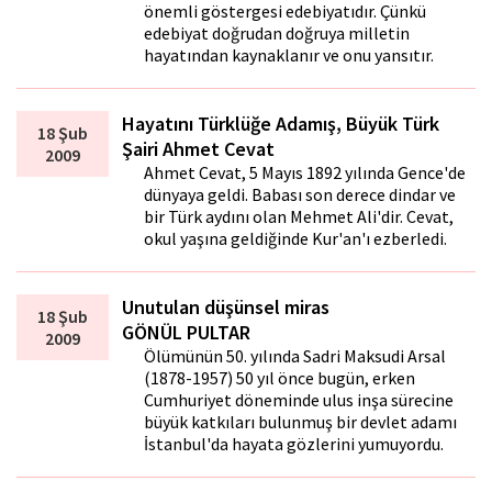
önemli göstergesi edebiyatıdır. Çünkü
edebiyat doğrudan doğruya milletin
hayatından kaynaklanır ve onu yansıtır.
Hayatını Türklüğe Adamış, Büyük Türk
18 Şub
Şairi Ahmet Cevat
2009
Ahmet Cevat, 5 Mayıs 1892 yılında Gence'de
dünyaya geldi. Babası son derece dindar ve
bir Türk aydını olan Mehmet Ali'dir. Cevat,
okul yaşına geldiğinde Kur'an'ı ezberledi.
Unutulan düşünsel miras
18 Şub
GÖNÜL PULTAR
2009
Ölümünün 50. yılında Sadri Maksudi Arsal
(1878-1957) 50 yıl önce bugün, erken
Cumhuriyet döneminde ulus inşa sürecine
büyük katkıları bulunmuş bir devlet adamı
İstanbul'da hayata gözlerini yumuyordu.