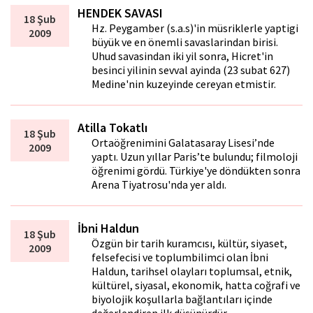
HENDEK SAVASI
18 Şub
Hz. Peygamber (s.a.s)'in müsriklerle yaptigi
2009
büyük ve en önemli savaslarindan birisi.
Uhud savasindan iki yil sonra, Hicret'in
besinci yilinin sevval ayinda (23 subat 627)
Medine'nin kuzeyinde cereyan etmistir.
Atilla Tokatlı
18 Şub
Ortaöğrenimini Galatasaray Lisesi’nde
2009
yaptı. Uzun yıllar Paris’te bulundu; filmoloji
öğrenimi gördü. Türkiye'ye döndükten sonra
Arena Tiyatrosu'nda yer aldı.
İbni Haldun
18 Şub
Özgün bir tarih kuramcısı, kültür, siyaset,
2009
felsefecisi ve toplumbilimci olan İbni
Haldun, tarihsel olayları toplumsal, etnik,
kültürel, siyasal, ekonomik, hatta coğrafi ve
biyolojik koşullarla bağlantıları içinde