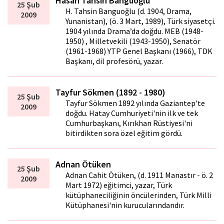
Hasan Tahsin Banguoğlu
25 Şub
H. Tahsin Banguoğlu (d. 1904, Drama,
2009
Yunanistan), (ö. 3 Mart, 1989), Türk siyasetçi.
1904 yılında Drama’da doğdu. MEB (1948-
1950) , Milletvekili (1943-1950), Senatör
(1961-1968) YTP Genel Başkanı (1966), TDK
Başkanı, dil profesörü, yazar.
Tayfur Sökmen (1892 - 1980)
25 Şub
Tayfur Sökmen 1892 yılında Gaziantep'te
2009
doğdu. Hatay Cumhuriyeti'nin ilk ve tek
Cumhurbaşkanı, Kırıkhan Rüstiyesi'ni
bitirdikten sora özel eğitim gördü.
Adnan Ötüken
25 Şub
Adnan Cahit Ötüken, (d. 1911 Manastır - ö. 2
2009
Mart 1972) eğitimci, yazar, Türk
kütüphaneciliğinin öncülerinden, Türk Milli
Kütüphanesi'nin kurucularındandır.