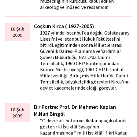
müzeciliğinin kurucusu kabul edilen
arkeolog ve müzeci ve ressamdır.
Coşkun Kırca ( 1927-2005)
18 Şub
1927 yılında Istanbul’da doğdu. Galatasaray
2009
Lisesi'ni ve Istanbul Hukuk Fakültesi'ni
bitirdi. eğitiminden sonra Milletlerarası
Güvenlik Dairesi Planlama ve Yardımlar
Şubesi Müdürlüğü, NATO‘da Daimi
Temsilcilik, 1960 CHP kontenjanından
Kurucu Meclis üyeliği, 1961 CHP Istanbul
Milletvekiliği, Birleşmiş Milletler'de Daimi
Temsilcilik, büyükelçilik görevleri Kırca'nın
devlet kademelerinde aldığı görevler.
Bir Portre: Prof. Dr. Mehmet Kaplan
18 Şub
M.Nuri Bingöl
2009
“O devre ait bütün vesikalar apaçık olarak
gösterir ki İstiklâl Savaşı’nın
kazanılmasında “ milli istiklâl” fikri kadar,