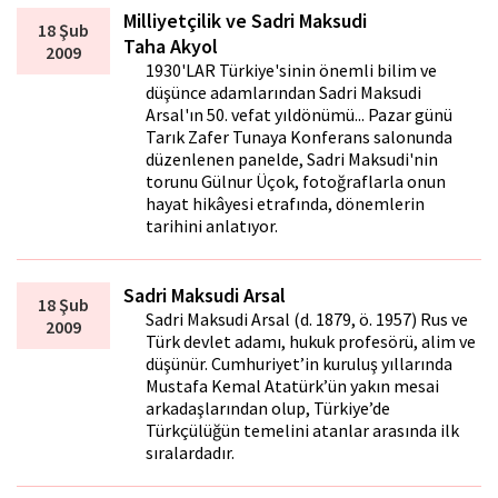
Milliyetçilik ve Sadri Maksudi
18 Şub
Taha Akyol
2009
1930'LAR Türkiye'sinin önemli bilim ve
düşünce adamlarından Sadri Maksudi
Arsal'ın 50. vefat yıldönümü... Pazar günü
Tarık Zafer Tunaya Konferans salonunda
düzenlenen panelde, Sadri Maksudi'nin
torunu Gülnur Üçok, fotoğraflarla onun
hayat hikâyesi etrafında, dönemlerin
tarihini anlatıyor.
Sadri Maksudi Arsal
18 Şub
Sadri Maksudi Arsal (d. 1879, ö. 1957) Rus ve
2009
Türk devlet adamı, hukuk profesörü, alim ve
düşünür. Cumhuriyet’in kuruluş yıllarında
Mustafa Kemal Atatürk’ün yakın mesai
arkadaşlarından olup, Türkiye’de
Türkçülüğün temelini atanlar arasında ilk
sıralardadır.