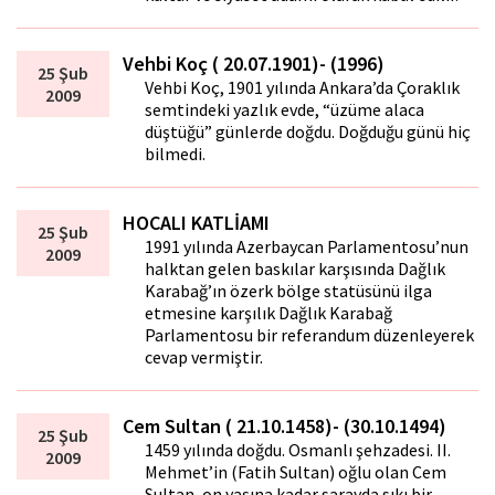
Vehbi Koç ( 20.07.1901)- (1996)
25 Şub
Vehbi Koç, 1901 yılında Ankara’da Çoraklık
2009
semtindeki yazlık evde, “üzüme alaca
düştüğü” günlerde doğdu. Doğduğu günü hiç
bilmedi.
HOCALI KATLİAMI
25 Şub
1991 yılında Azerbaycan Parlamentosu’nun
2009
halktan gelen baskılar karşısında Dağlık
Karabağ’ın özerk bölge statüsünü ilga
etmesine karşılık Dağlık Karabağ
Parlamentosu bir referandum düzenleyerek
cevap vermiştir.
Cem Sultan ( 21.10.1458)- (30.10.1494)
25 Şub
1459 yılında doğdu. Osmanlı şehzadesi. II.
2009
Mehmet’in (Fatih Sultan) oğlu olan Cem
Sultan, on yaşına kadar sarayda sıkı bir