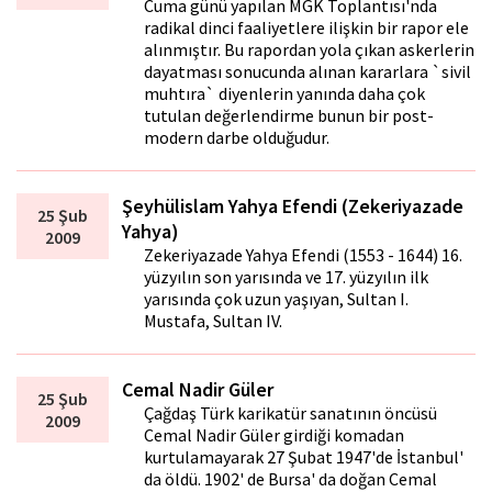
Cuma günü yapılan MGK Toplantısı'nda
radikal dinci faaliyetlere ilişkin bir rapor ele
alınmıştır. Bu rapordan yola çıkan askerlerin
dayatması sonucunda alınan kararlara `sivil
muhtıra` diyenlerin yanında daha çok
tutulan değerlendirme bunun bir post-
modern darbe olduğudur.
Şeyhülislam Yahya Efendi (Zekeriyazade
25 Şub
Yahya)
2009
Zekeriyazade Yahya Efendi (1553 - 1644) 16.
yüzyılın son yarısında ve 17. yüzyılın ilk
yarısında çok uzun yaşıyan, Sultan I.
Mustafa, Sultan IV.
Cemal Nadir Güler
25 Şub
Çağdaş Türk karikatür sanatının öncüsü
2009
Cemal Nadir Güler girdiği komadan
kurtulamayarak 27 Şubat 1947'de İstanbul'
da öldü. 1902' de Bursa' da doğan Cemal