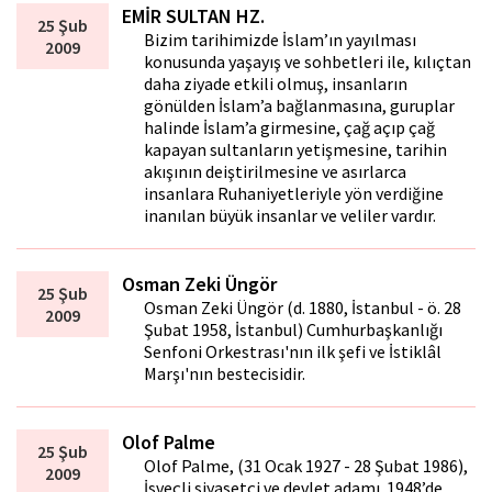
EMİR SULTAN HZ.
25 Şub
Bizim tarihimizde İslam’ın yayılması
2009
konusunda yaşayış ve sohbetleri ile, kılıçtan
daha ziyade etkili olmuş, insanların
gönülden İslam’a bağlanmasına, guruplar
halinde İslam’a girmesine, çağ açıp çağ
kapayan sultanların yetişmesine, tarihin
akışının deiştirilmesine ve asırlarca
insanlara Ruhaniyetleriyle yön verdiğine
inanılan büyük insanlar ve veliler vardır.
Osman Zeki Üngör
25 Şub
Osman Zeki Üngör (d. 1880, İstanbul - ö. 28
2009
Şubat 1958, İstanbul) Cumhurbaşkanlığı
Senfoni Orkestrası'nın ilk şefi ve İstiklâl
Marşı'nın bestecisidir.
Olof Palme
25 Şub
Olof Palme, (31 Ocak 1927 - 28 Şubat 1986),
2009
İsveçli siyasetçi ve devlet adamı. 1948’de