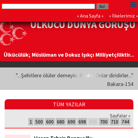
«
Ana Sayfa
» «
İlkelerimiz
»
ÜLKÜCÜ DÜNYA GÖRÜŞÜ
Ülkücülük; Müslüman ve Dokuz Işıkçı Milliyetçiliktir...
"...Şehitlere ölüler demeyin. Bilakis Onlar diridirler..."
Bakara-154
TÜM YAZILAR
Sayfalar »
1
500
600
680
690
698
699
700
710
744