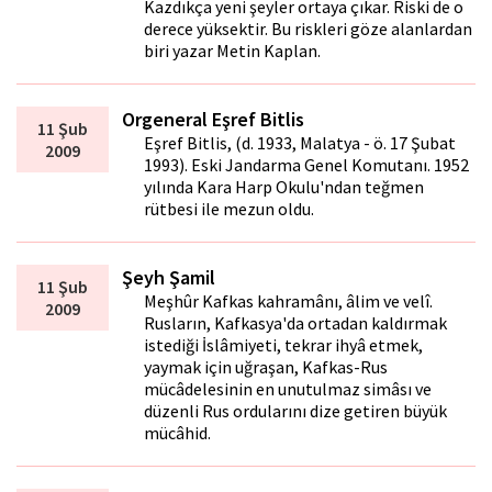
Kazdıkça yeni şeyler ortaya çıkar. Riski de o
derece yüksektir. Bu riskleri göze alanlardan
biri yazar Metin Kaplan.
Orgeneral Eşref Bitlis
11 Şub
Eşref Bitlis, (d. 1933, Malatya - ö. 17 Şubat
2009
1993). Eski Jandarma Genel Komutanı. 1952
yılında Kara Harp Okulu'ndan teğmen
rütbesi ile mezun oldu.
Şeyh Şamil
11 Şub
Meşhûr Kafkas kahramânı, âlim ve velî.
2009
Rusların, Kafkasya'da ortadan kaldırmak
istediği İslâmiyeti, tekrar ihyâ etmek,
yaymak için uğraşan, Kafkas-Rus
mücâdelesinin en unutulmaz simâsı ve
düzenli Rus ordularını dize getiren büyük
mücâhid.