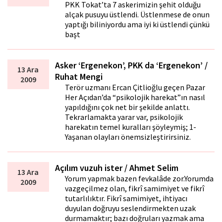
PKK Tokat’ta 7 askerimizin şehit olduğu
alçak pusuyu üstlendi. Üstlenmese de onun
yaptığı biliniyordu ama iyi ki üstlendi çünkü
başt
Asker ‘Ergenekon’, PKK da ‘Ergenekon’ /
13 Ara
Ruhat Mengi
2009
Terör uzmanı Ercan Çitlioğlu geçen Pazar
Her Açıdan’da “psikolojik harekat”ın nasıl
yapıldığını çok net bir şekilde anlattı.
Tekrarlamakta yarar var, psikolojik
harekatın temel kuralları şöyleymiş; 1-
Yaşanan olayları önemsizleştirirsiniz.
Açılım vuzuh ister / Ahmet Selim
13 Ara
Yorum yapmak bazen fevkalâde zor.Yorumda
2009
vazgeçilmez olan, fikrî samimiyet ve fikrî
tutarlılıktır. Fikrî samimiyet, ihtiyacı
duyulan doğruyu seslendirmekten uzak
durmamaktır; bazı doğruları yazmak ama