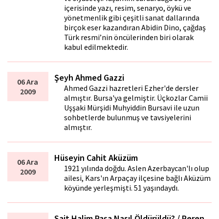
içerisinde yazı, resim, senaryo, öykü ve
yönetmenlik gibi çeşitli sanat dallarında
birçok eser kazandıran Abidin Dino, çağdaş
Türk resmi’nin öncülerinden biri olarak
kabul edilmektedir.
Şeyh Ahmed Gazzi
06 Ara
Ahmed Gazzi hazretleri Ezher'de dersler
2009
almıştır. Bursa'ya gelmiştir. Üçkozlar Camii
Uşşaki Mürşidi Muhyiddin Bursavi ile uzun
sohbetlerde bulunmuş ve tavsiyelerini
almıştır.
Hüseyin Cahit Aküzüm
06 Ara
1921 yılında doğdu. Aslen Azerbaycan'lı olup
2009
ailesi, Kars'ın Arpaçay ilçesine bağlı Aküzüm
köyünde yerleşmişti. 51 yaşındaydı.
Sait Halim Paşa Nasıl Öldürüldü? / Peren