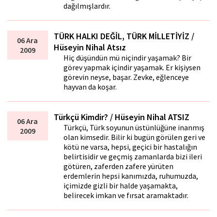
dağılmışlardır.
TÜRK HALKI DEĞİL, TÜRK MİLLETİYİZ /
06 Ara
Hüseyin Nihal Atsız
2009
Hiç düşündün mü niçindir yaşamak? Bir
görev yapmak içindir yaşamak. Er kişiysen
görevin neyse, başar. Zevke, eğlenceye
hayvan da koşar.
Türkçü Kimdir? / Hüseyin Nihal ATSIZ
06 Ara
Türkçü, Türk soyunun üstünlüğüne inanmış
2009
olan kimsedir. Bilir ki bugün görülen geri ve
kötü ne varsa, hepsi, geçici bir hastalığın
belirtisidir ve geçmiş zamanlarda bizi ileri
götüren, zaferden zafere yürüten
erdemlerin hepsi kanımızda, ruhumuzda,
içimizde gizli bir halde yaşamakta,
belirecek imkan ve fırsat aramaktadır.