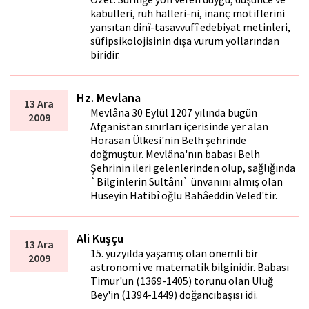
kabulleri, ruh halleri-ni, inanç motiflerini
yansıtan dinî-tasavvufî edebiyat metinleri,
sûfipsikolojisinin dışa vurum yollarından
biridir.
Hz. Mevlana
13 Ara
Mevlâna 30 Eylül 1207 yılında bugün
2009
Afganistan sınırları içerisinde yer alan
Horasan Ülkesi'nin Belh şehrinde
doğmuştur. Mevlâna'nın babası Belh
Şehrinin ileri gelenlerinden olup, sağlığında
`Bilginlerin Sultânı` ünvanını almış olan
Hüseyin Hatibî oğlu Bahâeddin Veled'tir.
Ali Kuşçu
13 Ara
15. yüzyılda yaşamış olan önemli bir
2009
astronomi ve matematik bilginidir. Babası
Timur'un (1369-1405) torunu olan Uluğ
Bey'in (1394-1449) doğancıbaşısı idi.