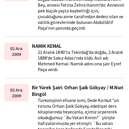
Bey, annesi Fatma Zehra Hanım’dır. Annesini
pek küçük yaşta kaybettiği için,
çocukluğunu anne tarafından dedesi olan ve
valilik görevlerinde bulunan Abdüllâtif
Paşa’nın yanında geçirdi.
NAMIK KEMAL
02 Ara
21 Aralık 1840’ta Tekirdağ’da doğdu, 2 Aralık
2009
1888’de Sakız Adası’nda öldü. Asıl adı
Mehmed Kemal. Namık adını ona şair Eşref
Paşa verdi.
Bir Yürek Şairi: Orhan Şaik Gökyay / M.Nuri
02 Ara
Bingöl
2009
Türkolojinin efsane ismi, Dede Korkut''un
torunu Orhan Şaik Gökyay, edebiyat ders
kitaplarında heyecanla, içimiz ürpererek
okuduğumuz `Bu Vatan Kimin?` şiiriyle
hafızalarımızda yer etmişti: `Bu vatan