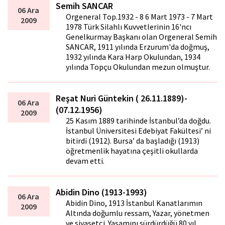
Semih SANCAR
06 Ara
Orgeneral Top.1932 - 8 6 Mart 1973 - 7 Mart
2009
1978 Türk Silahlı Kuvvetlerinin 16'ncı
Genelkurmay Başkanı olan Orgeneral Semih
SANCAR, 1911 yılında Erzurum'da doğmuş,
1932 yılında Kara Harp Okulundan, 1934
yılında Topçu Okulundan mezun olmuştur.
Reşat Nuri Güntekin ( 26.11.1889)-
06 Ara
(07.12.1956)
2009
25 Kasım 1889 tarihinde İstanbul’da doğdu.
İstanbul Üniversitesi Edebiyat Fakültesi’ ni
bitirdi (1912). Bursa’ da başladığı (1913)
öğretmenlik hayatına çeşitli okullarda
devam etti.
Abidin Dino (1913-1993)
06 Ara
Abidin Dino, 1913 İstanbul Kanatlarımın
2009
Altında doğumlu ressam, Yazar, yönetmen
ve siyasetçi. Yaşamını sürdürdüğü 80 yıl