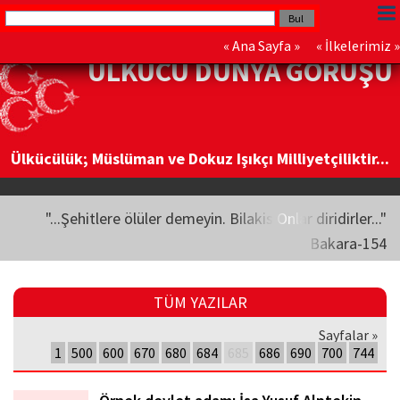
«
Ana Sayfa
» «
İlkelerimiz
»
ÜLKÜCÜ DÜNYA GÖRÜŞÜ
Ülkücülük; Müslüman ve Dokuz Işıkçı Milliyetçiliktir...
"...Şehitlere ölüler demeyin. Bilakis Onlar diridirler..."
Bakara-154
TÜM YAZILAR
Sayfalar »
1
500
600
670
680
684
685
686
690
700
744