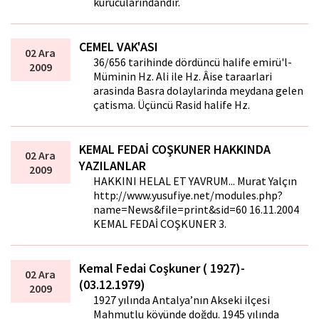
kurucularındandır.
CEMEL VAK'ASI
02 Ara
36/656 tarihinde dördüncü halife emirü'l-
2009
Müminin Hz. Ali ile Hz. Âise taraftarlari
arasinda Basra dolaylarinda meydana gelen
çatisma. Üçüncü Rasid halife Hz.
KEMAL FEDAİ COŞKUNER HAKKINDA
02 Ara
YAZILANLAR
2009
HAKKINI HELAL ET YAVRUM... Murat Yalçın
http://www.yusufiye.net/modules.php?
name=News&file=print&sid=60 16.11.2004
KEMAL FEDAİ COŞKUNER 3.
Kemal Fedai Coşkuner ( 1927)-
02 Ara
(03.12.1979)
2009
1927 yılında Antalya’nın Akseki ilçesi
Mahmutlu köyünde doğdu. 1945 yılında