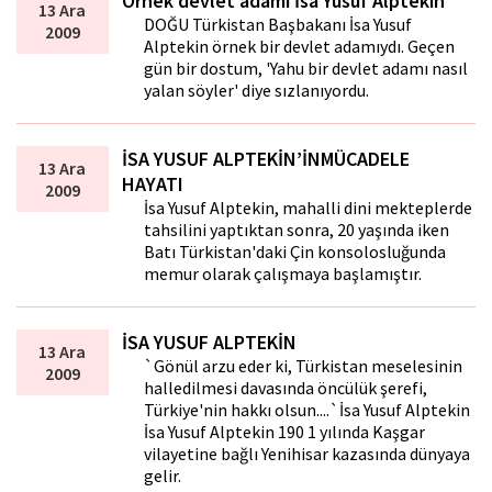
Örnek devlet adamı İsa Yusuf Alptekin
13 Ara
DOĞU Türkistan Başbakanı İsa Yusuf
2009
Alptekin örnek bir devlet adamıydı. Geçen
gün bir dostum, 'Yahu bir devlet adamı nasıl
yalan söyler' diye sızlanıyordu.
İSA YUSUF ALPTEKİN’İNMÜCADELE
13 Ara
HAYATI
2009
İsa Yusuf Alptekin, mahalli dini mekteplerde
tahsilini yaptıktan sonra, 20 yaşında iken
Batı Türkistan'daki Çin konsolosluğunda
memur olarak çalışmaya başlamıştır.
İSA YUSUF ALPTEKİN
13 Ara
`Gönül arzu eder ki, Türkistan meselesinin
2009
halledilmesi davasında öncülük şerefi,
Türkiye'nin hakkı olsun....`İsa Yusuf Alptekin
İsa Yusuf Alptekin 190 1 yılında Kaşgar
vilayetine bağlı Yenihisar kazasında dünyaya
gelir.