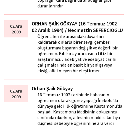
toprağın kara bağrında Sıradağlar gibi
duranlarındır.
ORHAN ŞAİK GÖKYAY (16 Temmuz 1902-
02 Ara
02 Aralık 1994) / Necmettin SEFERCİOĞLU
2009
Öğrencileri ile arasındaki duvarları
kaldırarak onlarla birer sevgi çemberi
oluşturmayı başaran değişik ve değerli bir
öğretmen. Kılı kırk yararcasına titiz bir
araştırmacı…Edebiyat ve edebiyat tarihi
çalışmalarında en basit bir yanlışı veya
eksiği affetmeyen bir eleştirmen.
Orhan Şaik Gökyay
02 Ara
16 Temmuz 1902 tarihinde babasının
2009
öğretmen olarak görev yaptığı İnebolu’da
dünyaya geldi. İlk öğretimine Kastamonu’da
başladı. Kastamonu İdadisinin dokuzuncu
sınıfında okurken, ailesinin maddi sıkıntıya
düşmesi sebebiyle öğrenimine ara verdi.