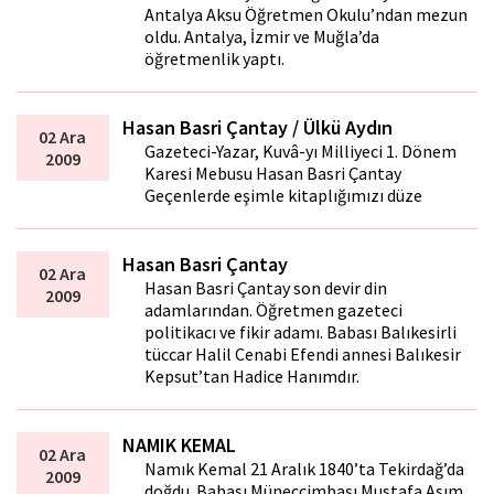
Antalya Aksu Öğretmen Okulu’ndan mezun
oldu. Antalya, İzmir ve Muğla’da
öğretmenlik yaptı.
Hasan Basri Çantay / Ülkü Aydın
02 Ara
Gazeteci-Yazar, Kuvâ-yı Milliyeci 1. Dönem
2009
Karesi Mebusu Hasan Basri Çantay
Geçenlerde eşimle kitaplığımızı düze
Hasan Basri Çantay
02 Ara
Hasan Basri Çantay son devir din
2009
adamlarından. Öğretmen gazeteci
politikacı ve fikir adamı. Babası Balıkesirli
tüccar Halil Cenabi Efendi annesi Balıkesir
Kepsut’tan Hadice Hanımdır.
NAMIK KEMAL
02 Ara
Namık Kemal 21 Aralık 1840’ta Tekirdağ’da
2009
doğdu. Babası Müneccimbaşı Mustafa Asım