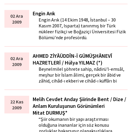
Engin Arık
02 Ara
Engin Arık (14 Ekim 1948, İstanbul – 30
2009
Kasım 2007, Isparta) tanınmış bir Türk
nükleer fizikçi ve Boğaziçi Üniversitesi Fizik
Bölümü'nde profesördü.
AHMED ZİYÂÜDDÎN-İ GÜMÜŞHÂNEVÎ
02 Ara
HAZRETLERİ / Hülya YILMAZ (*)
2009
Beynelmilel şöhrete sahip, nâdirü'l-emsâl,
meşhur bir İslam âlimi, gerçek bir âbid ve
zâhid, cihâd-ı ekberi ve cihâd-ı küffârı bi
Melih Cevdet Anday Şiirinde Bent / Dize /
22 Kas
Anlam Kuruluşunun Görünümleri
2009
Mitat DURMUŞ*
“Şiir okumanın bir yapı araştırması
olduğuna inananlar için söz konusu
zorluklar,bakarsınız olanaksızlıklara