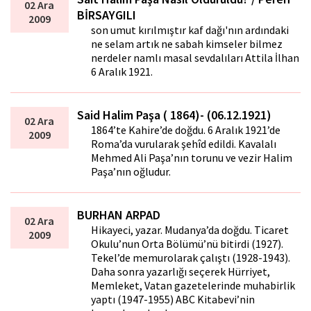
02 Ara
BİRSAYGILI
2009
son umut kırılmıştır kaf dağı'nın ardındaki
ne selam artık ne sabah kimseler bilmez
nerdeler namlı masal sevdalıları Attila İlhan
6 Aralık 1921.
Said Halim Paşa ( 1864)- (06.12.1921)
02 Ara
1864’te Kahire’de doğdu. 6 Aralık 1921’de
2009
Roma’da vurularak şehîd edildi. Kavalalı
Mehmed Ali Paşa’nın torunu ve vezir Halim
Paşa’nın oğludur.
BURHAN ARPAD
02 Ara
Hikayeci, yazar. Mudanya’da doğdu. Ticaret
2009
Okulu’nun Orta Bölümü’nü bitirdi (1927).
Tekel’de memurolarak çalıştı (1928-1943).
Daha sonra yazarlığı seçerek Hürriyet,
Memle­ket, Vatan gazetelerinde muhabirlik
yaptı (1947-1955) ABC Kitabevi’nin