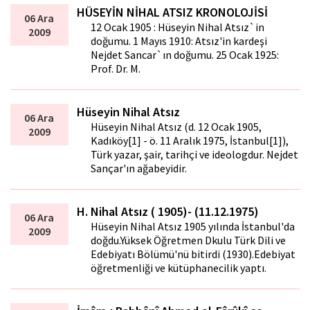
HÜSEYİN NİHAL ATSIZ KRONOLOJİSİ
06 Ara
12 Ocak 1905 : Hüseyin Nihal Atsız`in
2009
doğumu. 1 Mayıs 1910: Atsız'in kardeşi
Nejdet Sancar`ın doğumu. 25 Ocak 1925:
Prof. Dr. M.
Hüseyin Nihal Atsız
06 Ara
Hüseyin Nihal Atsız (d. 12 Ocak 1905,
2009
Kadıköy[1] - ö. 11 Aralık 1975, İstanbul[1]),
Türk yazar, şair, tarihçi ve ideologdur. Nejdet
Sançar'ın ağabeyidir.
H. Nihal Atsız ( 1905)- (11.12.1975)
06 Ara
Hüseyin Nihal Atsız 1905 yılında İstanbul'da
2009
doğdu.Yüksek Öğretmen Dkulu Türk Dili ve
Edebiyatı Bölümü'nü bitirdi (1930).Edebiyat
öğretmenliği ve kütüphanecilik yaptı.