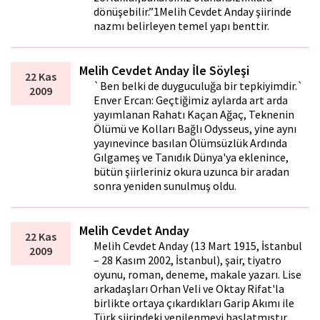
dönüşebilir.”1Melih Cevdet Anday şiirinde
nazmı belirleyen temel yapı benttir.
Melih Cevdet Anday İle Söyleşi
22 Kas
`Ben belki de duyguculuğa bir tepkiyimdir.`
2009
Enver Ercan: Geçtiğimiz aylarda art arda
yayımlanan Rahatı Kaçan Ağaç, Teknenin
Ölümü ve Kolları Bağlı Odysseus, yine aynı
yayınevince basılan Ölümsüzlük Ardında
Gılgameş ve Tanıdık Dünya'ya eklenince,
bütün şiirleriniz okura uzunca bir aradan
sonra yeniden sunulmuş oldu.
Melih Cevdet Anday
22 Kas
Melih Cevdet Anday (13 Mart 1915, İstanbul
2009
– 28 Kasım 2002, İstanbul), şair, tiyatro
oyunu, roman, deneme, makale yazarı. Lise
arkadaşları Orhan Veli ve Oktay Rifat'la
birlikte ortaya çıkardıkları Garip Akımı ile
Türk şiirindeki yenilenmeyi başlatmıştır.