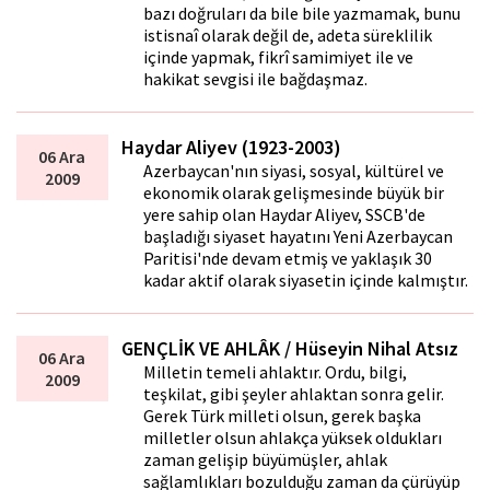
bazı doğruları da bile bile yazmamak, bunu
istisnaî olarak değil de, adeta süreklilik
içinde yapmak, fikrî samimiyet ile ve
hakikat sevgisi ile bağdaşmaz.
Haydar Aliyev (1923-2003)
06 Ara
Azerbaycan'nın siyasi, sosyal, kültürel ve
2009
ekonomik olarak gelişmesinde büyük bir
yere sahip olan Haydar Aliyev, SSCB'de
başladığı siyaset hayatını Yeni Azerbaycan
Paritisi'nde devam etmiş ve yaklaşık 30
kadar aktif olarak siyasetin içinde kalmıştır.
GENÇLİK VE AHLÂK / Hüseyin Nihal Atsız
06 Ara
Milletin temeli ahlaktır. Ordu, bilgi,
2009
teşkilat, gibi şeyler ahlaktan sonra gelir.
Gerek Türk milleti olsun, gerek başka
milletler olsun ahlakça yüksek oldukları
zaman gelişip büyümüşler, ahlak
sağlamlıkları bozulduğu zaman da çürüyüp