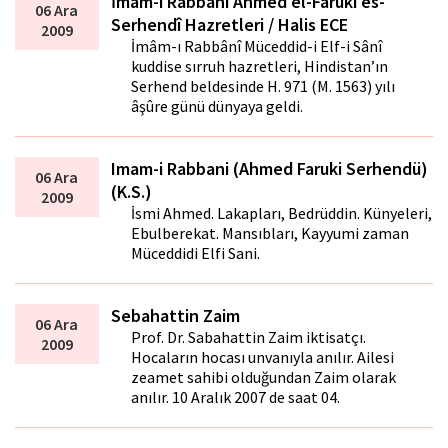
İmâm-ı Rabbânî Ahmed el-Fârûkî es-
06 Ara
Serhendî Hazretleri / Halis ECE
2009
İmâm-ı Rabbânî Müceddid-i Elf-i Sânî
kuddise sırruh hazretleri, Hindistan’ın
Serhend beldesinde H. 971 (M. 1563) yılı
âşûre günü dünyaya geldi.
Imam-i Rabbani (Ahmed Faruki Serhendü)
06 Ara
(K.S.)
2009
İsmi Ahmed. Lakapları, Bedrüddin. Künyeleri,
Ebulberekat. Mansıbları, Kayyumi zaman
Müceddidi Elfi Sani.
Sebahattin Zaim
06 Ara
Prof. Dr. Sabahattin Zaim iktisatçı.
2009
Hocaların hocası unvanıyla anılır. Ailesi
zeamet sahibi olduğundan Zaim olarak
anılır. 10 Aralık 2007 de saat 04.