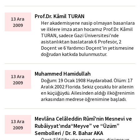
Prof.Dr. Kâmil TURAN
13 Ara
Her akademisyene nasip olmayan basarılara
2009
ve ilklere imza atan hocamız Prof.Dr. Kâmil
TURAN, sadece Gazi Üniversitesi'nde
asistanlıktan baslatarak 6 Profesör, 2
Doçent ve 6 Yardımcı Doçent'in yetismesine
doğrudan katkıda bulunmustur.
Muhammed Hamidullah
13 Ara
Doğum: 19 Ocak 1908 Haydarabad. Ölüm: 17
2009
Aralık 2002 Florida. Sekiz çocuklu bir ailenin
en küçüğüydü. Ailesinden aldığı ilköğrenimin
arkasından medrese öğrenimine başladı.
Mevlâna Celâleddin Rûmî’nin Mesnevi ve
13 Ara
Rubâiyyat’ında“Meyve” ve “Üzüm”
2009
Sembolleri / Dr. R. Bahar AKA
Özet: Sûfiliğe yön veren duygu, düşünce ve