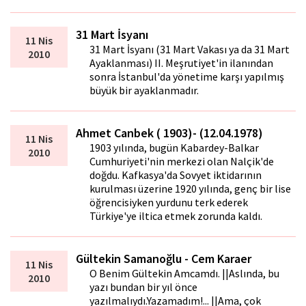
31 Mart İsyanı
11 Nis
31 Mart İsyanı (31 Mart Vakası ya da 31 Mart
2010
Ayaklanması) II. Meşrutiyet'in ilanından
sonra İstanbul'da yönetime karşı yapılmış
büyük bir ayaklanmadır.
Ahmet Canbek ( 1903)- (12.04.1978)
11 Nis
1903 yılında, bugün Kabardey-Balkar
2010
Cumhuriyeti'nin merkezi olan Nalçik'de
doğdu. Kafkasya'da Sovyet iktidarının
kurulması üzerine 1920 yılında, genç bir lise
öğrencisiyken yurdunu terk ederek
Türkiye'ye iltica etmek zorunda kaldı.
Gültekin Samanoğlu - Cem Karaer
11 Nis
O Benim Gültekin Amcamdı. ||Aslında, bu
2010
yazı bundan bir yıl önce
yazılmalıydı.Yazamadım!... ||Ama, çok