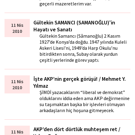
geçerli mazeretlerim var.
Gültekin SAMANCI (SAMANOĞLU)'in
11 Nis
Hayatı ve Sanatı
2010
Gültekin Samancı (Sâmanoğlu) 2 Kasım
1927’de Konya’da doğdu. 1947 yılında Kuleli
Askeri Lisesi’ni, 1949’da Harp Okulu’nu
bitirdikten sonra, Subay olarak yurdun
çeşitli yerlerinde görev yaptı.
İşte AKP’nin gerçek görüşü! / Mehmet Y.
11 Nis
Yılmaz
2010
ŞİMDİ yazacaklarım “liberal ve demokrat”
olduklarını iddia eden ama AKP değirmenine
su taşımaktan başka bir işlevleri olmayan
arkadaşların hiç hoşuna gitmeyecek.
AKP’den dört dörtlük muhteşem ret /
11 Nis