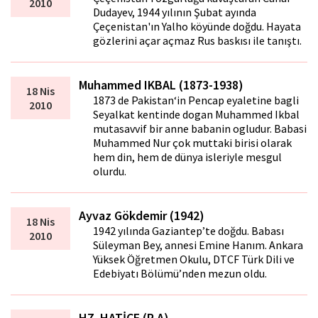
2010
Dudayev, 1944 yılının Şubat ayında
Çeçenistan'ın Yalho köyünde doğdu. Hayata
gözlerini açar açmaz Rus baskısı ile tanıştı.
Muhammed IKBAL (1873-1938)
18 Nis
1873 de Pakistan‘in Pencap eyaletine bagli
2010
Seyalkat kentinde dogan Muhammed Ikbal
mutasavvif bir anne babanin ogludur. Babasi
Muhammed Nur çok muttaki birisi olarak
hem din, hem de dünya isleriyle mesgul
olurdu.
Ayvaz Gökdemir (1942)
18 Nis
1942 yılında Gaziantep’te doğdu. Babası
2010
Süleyman Bey, annesi Emine Hanım. Ankara
Yüksek Öğretmen Okulu, DTCF Türk Dili ve
Edebiyatı Bölümü’nden mezun oldu.
HZ. HATİCE (R.A)