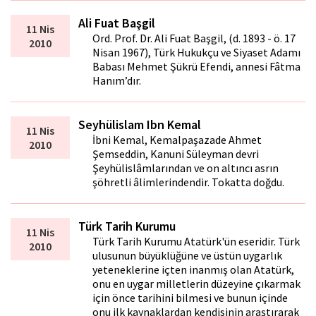
Ali Fuat Başgil
11 Nis
Ord. Prof. Dr. Ali Fuat Başgil, (d. 1893 - ö. 17
2010
Nisan 1967), Türk Hukukçu ve Siyaset Adamı
Babası Mehmet Şükrü Efendi, annesi Fâtma
Hanım’dır.
Seyhülislam Ibn Kemal
11 Nis
İbni Kemal, Kemalpaşazade Ahmet
2010
Şemseddin, Kanuni Süleyman devri
Şeyhülislâmlarından ve on altıncı asrın
şöhretli âlimlerindendir. Tokatta doğdu.
Türk Tarih Kurumu
11 Nis
Türk Tarih Kurumu Atatürk'ün eseridir. Türk
2010
ulusunun büyüklüğüne ve üstün uygarlık
yeteneklerine içten inanmış olan Atatürk,
onu en uygar milletlerin düzeyine çıkarmak
için önce tarihini bilmesi ve bunun içinde
onu ilk kaynaklardan kendisinin araştırarak