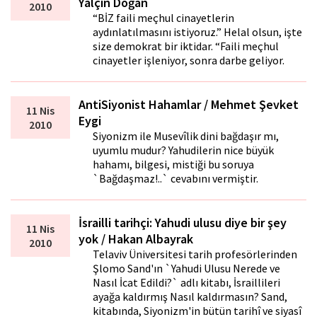
Yalçın Doğan
2010
“BİZ faili meçhul cinayetlerin
aydınlatılmasını istiyoruz.” Helal olsun, işte
size demokrat bir iktidar. “Faili meçhul
cinayetler işleniyor, sonra darbe geliyor.
AntiSiyonist Hahamlar / Mehmet Şevket
11 Nis
Eygi
2010
Siyonizm ile Musevîlik dini bağdaşır mı,
uyumlu mudur? Yahudilerin nice büyük
hahamı, bilgesi, mistiği bu soruya
`Bağdaşmaz!..` cevabını vermiştir.
İsrailli tarihçi: Yahudi ulusu diye bir şey
11 Nis
yok / Hakan Albayrak
2010
Telaviv Üniversitesi tarih profesörlerinden
Şlomo Sand'ın `Yahudi Ulusu Nerede ve
Nasıl İcat Edildi?` adlı kitabı, İsraillileri
ayağa kaldırmış Nasıl kaldırmasın? Sand,
kitabında, Siyonizm'in bütün tarihî ve siyasî