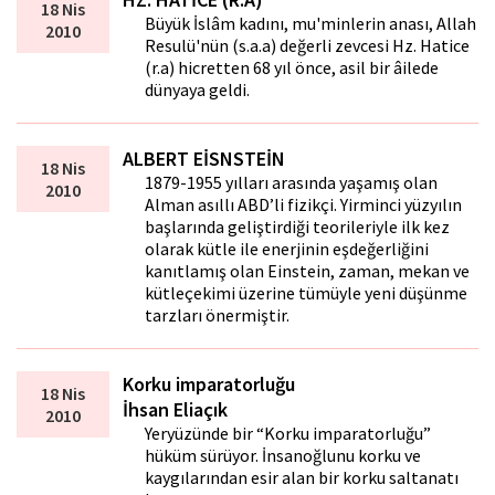
18 Nis
Büyük İslâm kadını, mu'minlerin anası, Allah
2010
Resulü'nün (s.a.a) değerli zevcesi Hz. Hatice
(r.a) hicretten 68 yıl önce, asil bir âilede
dünyaya geldi.
ALBERT EİSNSTEİN
18 Nis
1879-1955 yılları arasında yaşamış olan
2010
Alman asıllı ABD’li fizikçi. Yirminci yüzyılın
başlarında geliştirdiği teorileriyle ilk kez
olarak kütle ile enerjinin eşdeğerliğini
kanıtlamış olan Einstein, zaman, mekan ve
kütleçekimi üzerine tümüyle yeni düşünme
tarzları önermiştir.
Korku imparatorluğu
18 Nis
İhsan Eliaçık
2010
Yeryüzünde bir “Korku imparatorluğu”
hüküm sürüyor. İnsanoğlunu korku ve
kaygılarından esir alan bir korku saltanatı