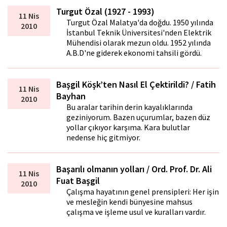
Turgut Özal (1927 - 1993)
11 Nis
Turgut Özal Malatya'da doğdu. 1950 yılında
2010
İstanbul Teknik Üniversitesi'nden Elektrik
Mühendisi olarak mezun oldu. 1952 yılında
A.B.D'ne giderek ekonomi tahsili gördü.
Başgil Köşk’ten Nasıl El Çektirildi? / Fatih
11 Nis
Bayhan
2010
Bu aralar tarihin derin kayalıklarında
geziniyorum. Bazen uçurumlar, bazen düz
yollar çıkıyor karşıma. Kara bulutlar
nedense hiç gitmiyor.
Başarılı olmanın yolları / Ord. Prof. Dr. Ali
11 Nis
Fuat Başgil
2010
Çalışma hayatının genel prensipleri: Her işin
ve mesleğin kendi bünyesine mahsus
çalışma ve işleme usul ve kuralları vardır.