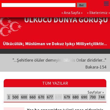
«
Ana Sayfa
» «
İlkelerimiz
»
ÜLKÜCÜ DÜNYA GÖRÜŞÜ
Ülkücülük; Müslüman ve Dokuz Işıkçı Milliyetçiliktir...
"...Şehitlere ölüler demeyin. Bilakis Onlar diridirler..."
Bakara-154
TÜM YAZILAR
Sayfalar »
1
500
600
660
670
677
678
679
680
690
700
744