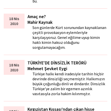
bu.
Amaç ne?
18 Nis
Mahir Kaynak
2010
Son günlerde Kürt sorunundan kaynaklanan
çeşitli provokasyon eylemleriyle
karşılaşıyoruz. Genel eğilime uyup kimin
haklı kimin haksız olduğunu
sorgulamayacağım.
TÜRKİYE'DE DİNSİZLİK TERÖRÜ
18 Nis
Mehmet Şevket Eygi
2010
Türkiye halkı kendi iradesiyle tarihin hiçbir
devrinde dinsizliği seçmemiştir. Halkımızın
büyük çoğunluğu dinli ve dindardır. Dinsizlik
Türkiye'ye zalim bir egemen azınlık
vasıtasıyla zorla hakim kılınmıştır.
Kırgızistan Kıssası’ndan çıkan hisse