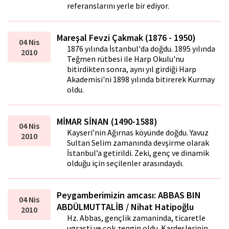
referanslarını yerle bir ediyor.
Mareşal Fevzi Çakmak (1876 - 1950)
04 Nis
1876 yılında İstanbul'da doğdu. 1895 yılında
2010
Teğmen rütbesi ile Harp Okulu'nu
bitirdikten sonra, aynı yıl girdiği Harp
Akademisi'ni 1898 yılında bitirerek Kurmay
oldu.
MİMAR SİNAN (1490-1588)
04 Nis
Kayseri’nin Ağırnas köyünde doğdu. Yavuz
2010
Sultan Selim zamanında devşirme olarak
İstanbul’a getirildi. Zeki, genç ve dinamik
olduğu için seçilenler arasındaydı.
Peygamberimizin amcası: ABBAS BIN
04 Nis
ABDÜLMUTTALİB / Nihat Hatipoğlu
2010
Hz. Abbas, gençlik zamaninda, ticaretle
ugrasti ve çok zengin oldu. Kardeslerinin