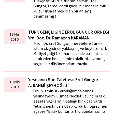
Türkçe ve Kültür Buhranlarımız Erol
Güngör, temel derdi güçlü bir modern millî
kültür inşa etmek olan bir anlayışı
benimsemiştir.
TÜRK GENÇLİĞİNE EROL GÜNGÖR ÖRNEĞİ
18 Nis
Yrd. Doç. Dr. Ramazan KARAMAN
2010
Prof. Dr. Erol Güngör, meselelere Türk –
İslâm çizgisinde yaklaşmış ve böylece Türk
Milliyetçiliği fikir hareketinde bu sentezi
idrak eden her kesimin takdirini kazanmış
seçkin bir düşünce adamımızdır.
Yesevinin Son Talebesi: Erol Güngör
18 Nis
A. RAHMİ ŞEYHOĞLU
2010
Onun ismini ilk duyduğumda onbeş
yaşındaydım. Elimde Necdet Sevinç’in eski
gazete yazılarının olduğu bir kitap vardı.
Yetmiş neslinden kitap kurdu bir öğretmen
ağabey “Bırak bunları artık, bundan sonra