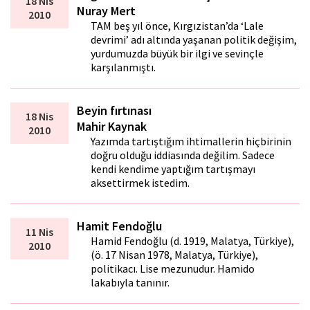
18 Nis
Nuray Mert
2010
TAM beş yıl önce, Kırgızistan’da ‘Lale
devrimi’ adı altında yaşanan politik değişim,
yurdumuzda büyük bir ilgi ve sevinçle
karşılanmıştı.
Beyin fırtınası
18 Nis
Mahir Kaynak
2010
Yazımda tartıştığım ihtimallerin hiçbirinin
doğru olduğu iddiasında değilim. Sadece
kendi kendime yaptığım tartışmayı
aksettirmek istedim.
Hamit Fendoğlu
11 Nis
Hamid Fendoğlu (d. 1919, Malatya, Türkiye),
2010
(ö. 17 Nisan 1978, Malatya, Türkiye),
politikacı. Lise mezunudur. Hamido
lakabıyla tanınır.