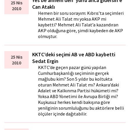
Yes be annem’den ‘yürrü anca gidersin’e
25 Nis
Can Ataklı
2010
Hemen bir soru sorayım: Kıbrıs’ta seçimleri
Mehmet Ali Talat mı yoksa AKP mi
kaybetti? Mehmet Ali Talat’a kazandıran
AKP olduğuna göre, şimdi kaybeden de AKP
olmuştur.
KKTC’deki seçimi AB ve ABD kaybetti
25 Nis
Sedat Ergin
2010
KKTC’de geçen pazar günü yapılan
Cumhurbaşkanlığı seçiminin gerçek
mağlubu kim? Son 5 yıldır bu koltukta
oturan Mehmet Ali Talat mı? Ankara’daki
Adalet ve Kalkınma Partisi hükümeti mi?
Yoksa ABD Yönetimi ile Avrupa Birliği mi?
Kuşkusuz herkes kendi bakışına göre
yenilginin sorumluluğunu bu aktörlere belli
ölçüler içinde dağıtabilir.