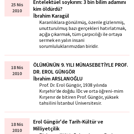
Entelektüel soykırım: 3 bin bilim adamını
25 Nis
kim öldürdü?
2010
İbrahim Karagül
Karanlıklara gönülmüş, özenle gizlenmiş,
unutturulmuş bazı gerçekleri hatırlatmak,
açığa çıkarmak, tüm çarpıcılığı ile ortaya
sermek en yalın insani
sorumluluklarımızdan biridir.
ÖLÜMÜNÜN 9. YILI MÜNASEBETİYLE PROF.
18 Nis
DR. EROL GÜNGÖR
2010
İbrahim ARSLANOĞLU
Prof. Dr. Erol Güngör, 1938 yılında
Kırşehir'de doğdu. İDc ve orta öğreni-mim
Kırşenır de bitiren Prof. Güngör, yüksek
tahsilini İstanbul Üniversitesir.
Erol Güngör'de Tarih-Kültür ve
18 Nis
Milliyetçilik
2010