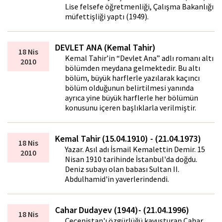
Lise felsefe öğretmenliği, Çalışma Bakanlığı
müfet­tişliği yaptı (1949).
DEVLET ANA (Kemal Tahir)
18 Nis
Kemal Tahir’in “Devlet Ana” adlı romanı altı
2010
bölümden meydana gelmektedir. Bu altı
bölüm, büyük harflerle yazılarak kaçıncı
bölüm olduğunun belirtilmesi yanında
ayrıca yine büyük harflerle her bölümün
konusunu içeren başlıklarla verilmiştir.
Kemal Tahir (15.04.1910) - (21.04.1973)
18 Nis
Yazar. Asıl adı İsmail Kemalettin Demir. 15
2010
Nisan 1910 tarihinde İstanbul'da doğdu.
Deniz subayı olan babası Sultan II.
Abdulhamid'in yaverlerindendi.
Cahar Dudayev (1944)- (21.04.1996)
18 Nis
Çeçenistan'ı özgürlüğü kavuşturan Cahar