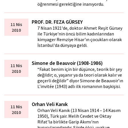
öğrenmesi gerektiğine inanıyordu.
PROF. DR. FEZA GÜRSEY
11 Nis
7 Nisan 1921'de, doktor Ahmet Reşit Gürsey
2010
ile Türkiye'nin öncü bilim kadınlarından
kimyager Remziye Hisar'ın çocukları olarak
İstanbul'da dünyaya geldi.
Simone de Beauvoir (1908-1986)
11 Nis
“Fakat benim için bir düşünce, teorik bir şey
2010
değildir; o, yaşanır ya da teori olarak kalır ve
geçerli değildir” diyor Simone de Beauvoir’ın
L’invitée (1943) adlı ilk romanının başkişisi.
Orhan Veli Kanık
11 Nis
Orhan Veli Kanık (13 Nisan 1914 – 14 Kasım
2010
1950), Türk şair. Melih Cevdet ve Oktay
Rifat'la birlikte Garip Akımı'nın
kurucularındandır. Şiirde ölçü, uyak ve