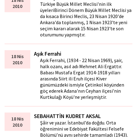
18 Nis
Türkiye Büyük Millet Meclisi'nin ilk
2010
üyeleriBirinci Dönem Büyük Millet Meclisi ya
da kısaca Birinci Meclis, 23 Nisan 1920'de
Ankara'da toplanmış, 1 Nisan 1923'te yeni
seçim kararı alarak 15 Nisan 1923'te son
oturumunu yapmıştır.
Aşık Ferrahi
18 Nis
Aşık Ferrahi, (1934 - 22 Nisan 1969), şair,
2010
halk ozanı, asıl adı Mehmet Ali Ergattır.
Babası Mustafa Ergat 1914-1918 yılları
arasında Siirt ili Eruh ilçesi Kiver
günümüzdeki ismiyle Çetinkol köyünden
göç ederek Adana'nın Ceyhan ilçesi'nin
Kurtkulağı Köyü'ne yerleşmiştir.
SEBAHATTİN KUDRET AKSAL
18 Nis
Şâir ve yazar. İstanbul’da doğdu. Orta
2010
öğrenimini ve Ede­biyat Fakültesi Felsefe
Bölümü’nü aynı şehirde tamamladı (1943).