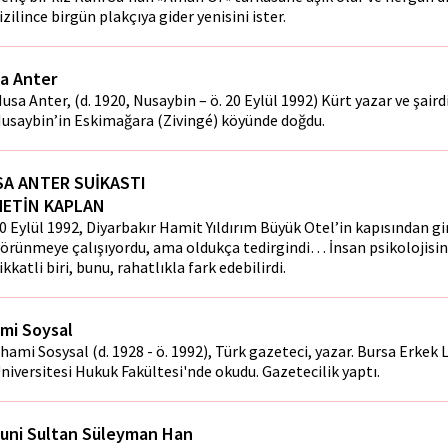
izilince birgün plakçıya gider yenisini ister.
a Anter
usa Anter, (d. 1920, Nusaybin – ö. 20 Eylül 1992) Kürt yazar ve şairdi
usaybin’in Eskimağara (Zivingé) köyünde doğdu.
A ANTER SUİKASTI
METİN KAPLAN
0 Eylül 1992, Diyarbakır Hamit Yıldırım Büyük Otel’in kapısından gir
örünmeye çalışıyordu, ama oldukça tedirgindi… İnsan psikolojisi
ikkatli biri, bunu, rahatlıkla fark edebilirdi.
ami Soysal
lhami Sosysal (d. 1928 - ö. 1992), Türk gazeteci, yazar. Bursa Erkek L
niversitesi Hukuk Fakültesi'nde okudu. Gazetecilik yaptı.
uni Sultan Süleyman Han