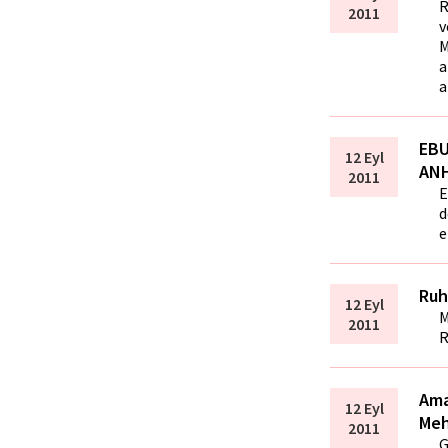
R
2011
v
M
a
a
EBU
12 Eyl
AN
2011
E
d
e
Ruh
12 Eyl
M
2011
R
Ama
12 Eyl
Meh
2011
G