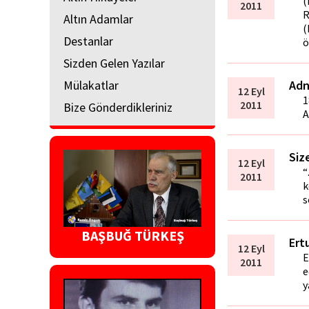
(
2011
R
Altın Adamlar
(
Destanlar
ö
Sizden Gelen Yazılar
Mülakatlar
Adn
12 Eyl
1
2011
Bize Gönderdikleriniz
A
Siz
12 Eyl
“
2011
k
s
BAŞBUĞ TÜRKEŞ
Ert
12 Eyl
E
2011
e
y