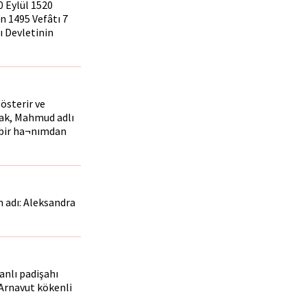
30 Eylül 1520
 1495 Vefâtı 7
ı Devletinin
österir ve
cak, Mahmud adlı
 bir ha¬nımdan
 adı: Aleksandra
anlı padişahı
 Arnavut kökenli