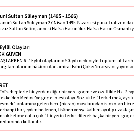
uni Sultan Süleyman (1495 - 1566)
anûnî Sultan Süleyman 27 Nisan 1495 Pazartesi günü Trabzon'da 
avuz Sultan Selim, annesi Hafsa Hatun'dur. Hafsa Hatun Osmanlı ya
Eylül Olayları
EK GÜVEN
AŞLARKEN 6-7 Eylül olaylarının 50. yılı nedeniyle Toplumsal Tarih 
argılamalarının hâkimi olan amiral Fahri Çoker'in arşivini yayımlad
RET
înî sebeplerle bir yerden diğer bir yere göçme ve özellikle Hz. Pe
ekke'den Medine'ye göç etmesi olayı. Sözlükte `terketmek, ayrılma
esmek` anlamına gelen hecr (hicran) masdarından isim olan hicre
erhangi bir şeyden bedenen, lisânen ve¬ya kalben ayrılıp uzaklaş
ncak kelime daha çok `bir yerin terke-dilerek başka bir yere göç e
n¬lamında kullanılır.