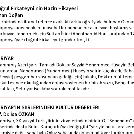
uğrul Fırkateyni’nin Hazin Hikayesi
an Doğan
irbirinden kilometrelerce uzak iki farklıcoğrafyada bulunan Osmanl
aponya arasındaki münasebetler bundan bir asır evvel başlamış ve b
a kuvvetlendirmek için Sultan İkinci Abdülhamid Han tarafından 12
aponya’ya Ertuğrul Firkateyni gönderilmişti.
RİYAR
anınmış Azeri şairi. Tam adı Doktor Seyyid Mehemmed Hüseyin Behc
unlardan Mehemmed (Muhammed) Hüseyin şairin küçük adı, Behcet
Seyyid) peygamber soyundan geldiği için) lakabı, Doktor muhteme
akültesinde okuduğundan dolayı söylenen bir hitab sözü, Behçet a
ahlası, Şehriyar ise daha sonraki mahlasıdır.
RİYAR’IN ŞİİRLERİNDEKİ KÜLTÜR DEĞERLERİ
f. Dr. İsa ÖZKAN
ehriyar, XX. yüzyıl Türk şiirinin zirvelerinden biridir. O, “Sehendim”
serinde dostu Bulut Karaçorlu’ya dediği gibi “şiiriyle bulutlara ke
ismiyle değil, sanatıyla Oğuz sahasında dolaşmadık yer bırakmamı