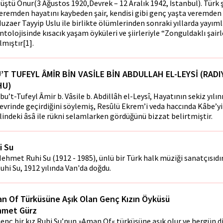
üştü Onur(3 Ağustos 1920,Devrek – 12 Aralık 1942, İstanbul). Türk ş
eremden hayatını kaybeden şair, kendisi gibi genç yaşta veremden
uzaffer Tayyip Uslu ile birlikte ölümlerinden sonraki yıllarda yayıml
ntolojisinde kısacık yaşam öyküleri ve şiirleriyle “Zonguldaklı şairl
lmıştır[1].
’T TUFEYL ÂMİR BİN VASİLE BİN ABDULLAH EL-LEYSİ (RAD
HU)
bu’t-Tufeyl Âmir b. Vâsile b. Abdillâh el-Leysî, Hayatının sekiz yıl
evrinde geçirdiğini söylemiş, Resûlü Ekrem’i veda haccında Kâbe’yi
lindeki âsâ ile rükni selamlarken gördüğünü bizzat belirtmiştir.
i Su
ehmet Ruhi Su (1912 - 1985), ünlü bir Türk halk müziği sanatçısıd
uhi Su, 1912 yılında Van'da doğdu.
n Of Türküsüne Aşık Olan Genç Kızın Öyküsü
met Gürz
enç bir kız Ruhi Su’nun »Aman Of« türküsüne aşık olur ve hergün d