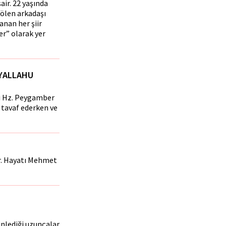
air. 22 yaşında
 ölen arkadaşı
anan her şiir
er” olarak yer
IYALLAHU
ını Hz. Peygamber
 tavaf ederken ve
ır. Hayatı Mehmet
inlediği uzunçalar