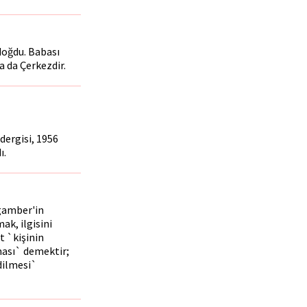
doğdu. Babası
 da Çerkezdir.
dergisi, 1956
ı.
ygamber'in
k, ilgisini
t `kişinin
ması` demektir;
dilmesi`