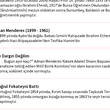
Balıkesir 1933-İstanbul 2004) Hayatı Prof. Dr. Şinasi Tekin 1933'te
amazan oğlu İbrahim Efendi, 1917'de Bursa Öğretmen Okulundan
Dârulmüallimîn) mezun olduktan sonra Dursunbey, Balıkesir ve Bur
ğretmenlik yapmıştır.
an Menderes (1899 - 1961)
899 yılında Aydın’da doğdu. Babası İzmirli Katipzade İbrahim Ethe
ydınlı Hacı Alipaşazadeler’den Tevfika Hanım’dır.
e Dargın Değilim
… Bugün ayın kaçı?” Adnan Menderes Yüksek Adalet Divanı Başsavc
endisine tebliğ edilen Millî Birlik Komitesi’nin idam kararının tasd
onra, sükûnet içinde sormuştu.
uğrul Fırkateyni Battı
rtuğrul Fırkateyni 1854 yılında, Kırım Savaşı sırasında Taşkızak Ter
dilmiş, 1855 yılında omurgası kızağa konmuş ve 1863'te seyir tecrü
apılmıştır.