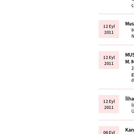
ç
Mus
12 Eyl
M
2011
N
MUS
12 Eyl
M. 
2011
2
g
d
İlh
12 Eyl
İ
2011
Ü
Kan
06 Eyl