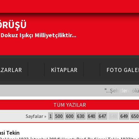
ÖRÜŞÜ
kuz Işıkçı Milliyetçiliktir...
AZARLAR
KİTAPLAR
FOTO GALE
"...Şehitlere öl
TÜM YAZILAR
Sayfalar »
1
500
600
630
640
647
648
649
650
asi Tekin