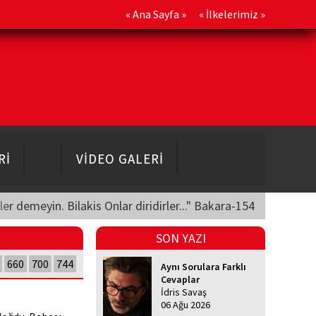
«
Ana Sayfa
» «
İlkelerimiz
»
Rİ
VİDEO GALERİ
üler demeyin. Bilakis Onlar diridirler..." Bakara-154
SON YAZI
660
700
744
Aynı Sorulara Farklı
Cevaplar
İdris Savaş
06 Ağu 2026