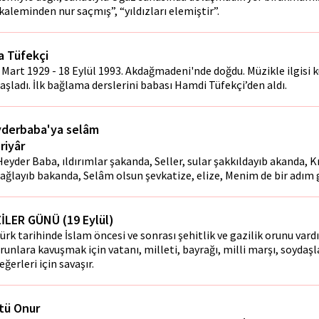
kaleminden nur saçmış”, “yıldızları elemiştir”.
a Tüfekçi
 Mart 1929 - 18 Eylül 1993. Akdağmadeni'nde doğdu. Müzikle ilgisi 
aşladı. İlk bağlama derslerini babası Hamdi Tüfekçi’den aldı.
derbaba'ya selâm
riyâr
eyder Baba, ıldırımlar şakanda, Seller, sular şakkıldayıb akanda, K
ağlayıb bakanda, Selâm olsun şevkatize, elize, Menim de bir adım g
İLER GÜNÜ (19 Eylül)
ürk tarihinde İslam öncesi ve sonrası şehitlik ve gazilik orunu vardı
runlara kavuşmak için vatanı, milleti, bayrağı, milli marşı, soydaşl
eğerleri için savaşır.
tü Onur