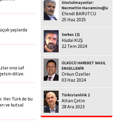
Unutulmayanlar:
Necmettin Hacıeminoğlu
Efendi BARUTCU
25 Haz 2025
küçük yaşlarda
Serkes (3)
Hüdai KUŞ
22 Tem 2024
ÜLKÜCÜ HAREKET NASIL
ızlar ona saf
ENGELLENİR
elsin dilize.
Orkun Özeller
03 Haz 2024
Türkistanlılık 2
r. Her Türk de bu
Altan Çetin
arı ve kutsal
28 Ara 2023