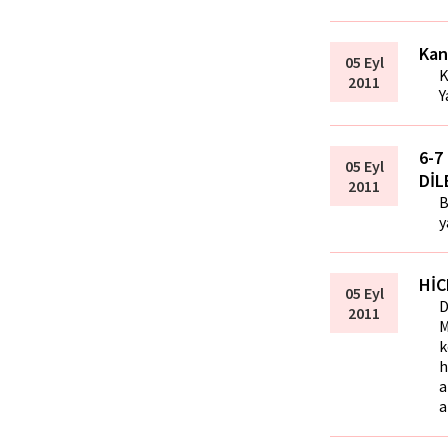
Kan
05 Eyl
K
2011
Y
6-7 
05 Eyl
DİL
2011
B
y
HİC
05 Eyl
D
2011
M
k
h
a
a