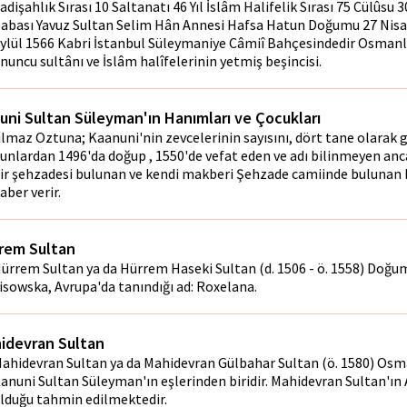
adişahlık Sırası 10 Saltanatı 46 Yıl İslâm Halifelik Sırası 75 Cülûsu 
abası Yavuz Sultan Selim Hân Annesi Hafsa Hatun Doğumu 27 Nisan
ylül 1566 Kabri İstanbul Süleymaniye Câmiî Bahçesindedir Osmanl
nuncu sultânı ve İslâm halîfelerinin yetmiş beşincisi.
uni Sultan Süleyman'ın Hanımları ve Çocukları
ılmaz Oztuna; Kaanuni'nin zevcelerinin sayısını, dört tane olarak g
unlardan 1496'da doğup , 1550'de vefat eden ve adı bilinmeyen an
ir şehzadesi bulunan ve kendi makberi Şehzade camiinde bulunan
aber verir.
rem Sultan
ürrem Sultan ya da Hürrem Haseki Sultan (d. 1506 - ö. 1558) Doğum
isowska, Avrupa'da tanındığı ad: Roxelana.
idevran Sultan
ahidevran Sultan ya da Mahidevran Gülbahar Sultan (ö. 1580) Osm
anuni Sultan Süleyman'ın eşlerinden biridir. Mahidevran Sultan'ın
lduğu tahmin edilmektedir.