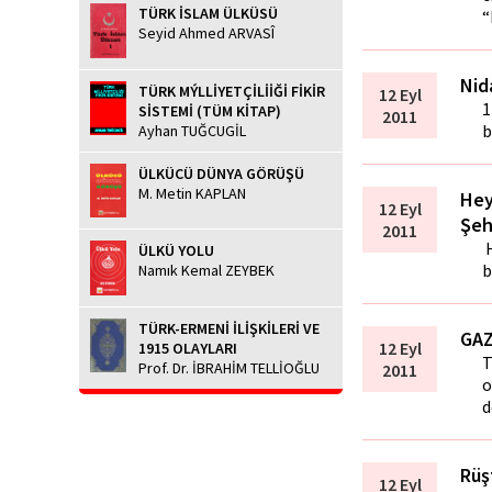
TÜRK İSLAM ÜLKÜSÜ
“
Seyid Ahmed ARVASÎ
Nid
TÜRK MÝLLİYETÇİLİİĞİ FİKİR
12 Eyl
1
SİSTEMİ (TÜM KİTAP)
2011
b
Ayhan TUĞCUGİL
ÜLKÜCÜ DÜNYA GÖRÜŞÜ
M. Metin KAPLAN
Hey
12 Eyl
Şeh
2011
H
ÜLKÜ YOLU
b
Namık Kemal ZEYBEK
TÜRK-ERMENİ İLİŞKİLERİ VE
GAZ
12 Eyl
1915 OLAYLARI
T
Prof. Dr. İBRAHİM TELLİOĞLU
2011
o
d
Rüş
12 Eyl