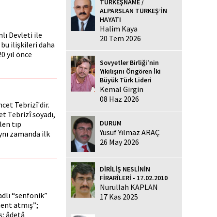
TÜRKEŞNAME /
ALPARSLAN TÜRKEŞ’İN
HAYATI
Halim Kaya
ı Devleti ile
20 Tem 2026
u ilişkileri daha
0 yıl önce
Sovyetler Birliği'nin
Yıkılışını Öngören İki
Büyük Türk Lideri
Kemal Girgin
08 Haz 2026
et Tebrizî'dir.
 Tebrizî soyadı,
DURUM
len tıp
Yusuf Yılmaz ARAÇ
ynı zamanda ilk
26 May 2026
DİRİLİŞ NESLİNİN
FİRARÎLERİ - 17.02.2010
Nurullah KAPLAN
 adlı “senfonik”
17 Kas 2025
ment atmış”;
ş; âdetâ