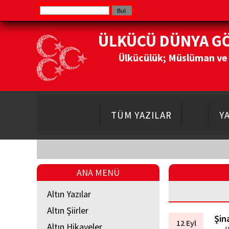
ÜLKÜCÜ DÜNYA G
Ülkücülük; Müslüman ve Do
TÜM YAZILAR
Y
ANA MENÜ
Altın Yazılar
Altın Şiirler
Şin
12 Eyl
Altın Hikayeler