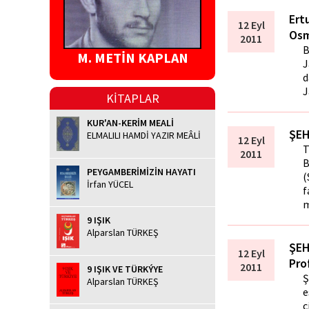
Ert
12 Eyl
Osm
2011
B
M. METİN KAPLAN
J
d
J
KİTAPLAR
KUR'AN-KERİM MEALİ
ŞEH
ELMALILI HAMDİ YAZIR MEÂLİ
12 Eyl
T
2011
B
PEYGAMBERİMİZİN HAYATI
(
İrfan YÜCEL
f
m
9 IŞIK
Alparslan TÜRKEŞ
ŞEH
12 Eyl
Pro
2011
9 IŞIK VE TÜRKÝYE
Ş
Alparslan TÜRKEŞ
e
c