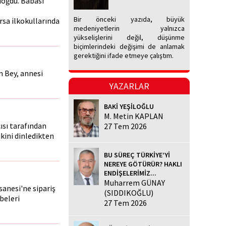
 doğdu. Babası
Bir önceki yazıda, büyük
sa ilkokullarında
medeniyetlerin yalnızca
yükselişlerini değil, düşünme
biçimlerindeki değişimi de anlamak
gerektiğini ifade etmeye çalıştım.
m Bey, annesi
YAZARLAR
BAKİ YEŞİLOĞLU
M. Metin KAPLAN
ısı tarafından
27 Tem 2026
ikini dinledikten
BU SÜREÇ TÜRKİYE’Yİ
NEREYE GÖTÜRÜR? HAKLI
ENDİŞELERİMİZ...
Muharrem GÜNAY
sanesi'ne sipariş
(SIDDIKOĞLU)
beleri
27 Tem 2026