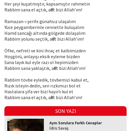
Her şeyi kuşatmıştır, kapsamıştır rahmetin
Rabbim sana el açtık, affet bizi Allah’ım!
Ramazan-ı şerife günahsız ulaşalım
Yüce peygamberinle cennette buluşalım
Hamd sancağı altında gölgede dolaşalım
Rabbim yolunu seçtik, affet bizi Allah’ım!
Öfke, nefreti ve kini ihraç et kalbimizden
Hoşgörü, anlayışı eksik eyleme bizden
Sana layık kul eyle razı ol hepimizden
Rabbim sana yaklaştık, affet bizi Allah’ım!
Rabbim tövbe eyledik, tövbemizi kabul et,
Rızık isteyin dedin, sen rızkımızı bol et
Hastalara şifa ver bizi hayırlı kul et
Rabbim sana el açtık, affet bizi Allah’ım!
SON YAZI
Aynı Sorulara Farklı Cevaplar
İdris Savaş