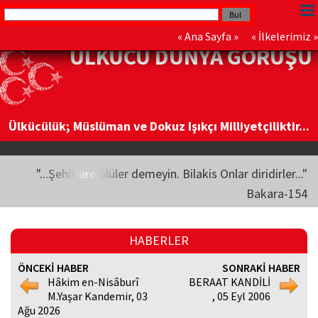
«
Ana Sayfa
» «
İlkelerimiz
»
ÜLKÜCÜ DÜNYA GÖRÜŞÜ
Ülkücülük; Müslüman ve Dokuz Işıkçı Milliyetçiliktir...
"...Şehitlere ölüler demeyin. Bilakis Onlar diridirler..."
Bakara-154
HABERLER
ÖNCEKİ HABER
SONRAKİ HABER
Hâkim en-Nisâburî
BERAAT KANDİLİ
M.Yaşar Kandemir, 03
, 05 Eyl 2006
Ağu 2026