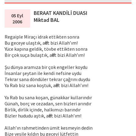
BERAAT KANDİLİ DUASI
05 Eyl
Miktad BAL
2006
Regaiple Miraçı idrak ettikten sonra
Bu geceye ulaştık, affet bizi Allah’ım!
Yüce kapına geldik, tövbe ettikten sonra
Bir çok suça bulaştık, affet bizi Allah’ım!
Şu dünya aramıza bir çok engeller koydu
İnsanlar şeytan ile kendi nefsine uydu
Tekrar sana döndüler tekrar çağrını duydu
Ya Rab biz sana koştuk, affet bizi Allah’ım!
Ya Rab bu sana koşan, günakkar kullarındır
Günah, borç ve cezadan, sen bizleri arındır
Birlik, dirlik içinde, halkımızı barındır
Bizler hududu aştık, affet bizi Allah’ım!
Allah’ın rahmetinden ümit kesmeyin dedin
Bize vesile kıldın bu geceyi lütfettin