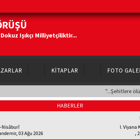
ÖRÜŞÜ
kuz Işıkçı Milliyetçiliktir...
AZARLAR
KİTAPLAR
FOTO GALE
"...Şehitlere öl
HABERLER
-Nisâburî
I. Viyana
andemir, 03 Ağu 2026
, 