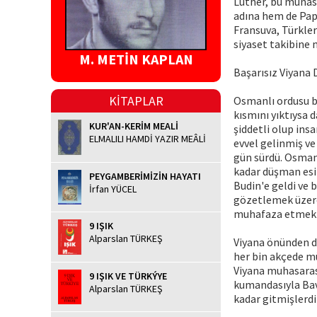
Luther, bu münas
adına hem de Pap
Fransuva, Türklere
siyaset takibine 
M. METİN KAPLAN
Başarısız Viyana
KİTAPLAR
Osmanlı ordusu ba
kısmını yıktıysa 
KUR'AN-KERİM MEALİ
şiddetli olup in
ELMALILI HAMDİ YAZIR MEÂLİ
evvel gelinmiş ve
gün sürdü. Osman
kadar düşman esir
PEYGAMBERİMİZİN HAYATI
Budin'e geldi ve 
İrfan YÜCEL
gözetlemek üzere 
muhafaza etmek üz
9 IŞIK
Alparslan TÜRKEŞ
Viyana önünden dö
her bin akçede mü
Viyana muhasaras
9 IŞIK VE TÜRKÝYE
kumandasıyla Bav
Alparslan TÜRKEŞ
kadar gitmişlerdi