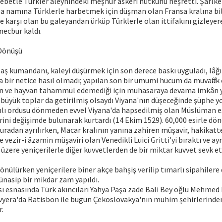
ebetle Türkler aleyhindeki meşhur askerî nutkunu neşretti. Şarlk
a namına Türklerle harbetmek için düşman olan Fransa kralına bil
 karşı olan bu galeyandan ürküp Türklerle olan ittifakını gizleyerek
mecbur kaldı.
 Dönüşü
ş kumandanı, kaleyi düşürmek için son derece baskı uyguladı, lâğı
da bir netice hasıl olmadı; yapılan son bir umumi hücum da muvaffak
san ve hayvan tahammül edemediği için muhasaraya devama imkân yo
 büyük toplar da getirilmiş olsaydı Viyana'nın düşeceğinde şüphe 
lı ordusu dönmeden evvel Viyana'da hapsedilmiş olan Müslüman es
ini değişimde bulunarak kurtardı (14 Ekim 1529). 60,000 esirle dö
buradan ayrılırken, Macar kralının yanına zahiren müşavir, hakikatte
vezir-i âzamin müşaviri olan Venedikli Luici Gritti'yi bıraktı ve a
ere yeniçerilerle diğer kuvvetlerden de bir miktar kuvvet sevk et
nülürken yeniçerilere biner akçe bahşiş verilip tımarlı sipahilere 
nasip bir mikdar zam yapıldı.
ı esnasında Türk akıncıları Yahya Paşa zade Bali Bey oğlu Mehmed
yera'da Ratisbon ile bugün Çekoslovakya'nın mühim şehirlerinde
r.