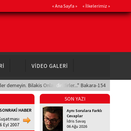
«
Ana Sayfa
» «
İlkelerimiz
»
Rİ
VİDEO GALERİ
üler demeyin. Bilakis Onlar diridirler..." Bakara-154
SON YAZI
SONRAKİ HABER
Aynı Sorulara Farklı
Cevaplar
 Kuşatması
İdris Savaş
26 Eyl 2007
06 Ağu 2026