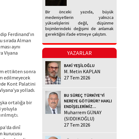
Bir önceki yazıda, büyük
medeniyetlerin yalnızca
yükselişlerini değil, düşünme
biçimlerindeki değişimi de anlamak
dip Ferdinand'ın
gerektiğini ifade etmeye çalıştım.
bu sırada Alman
tması aynı
YAZARLAR
ra Viyana
BAKİ YEŞİLOĞLU
kim ettikten sonra
M. Metin KAPLAN
ım edilmeyecek
27 Tem 2026
ede Kont Palatini
iyana'ya yolladı.
BU SÜREÇ TÜRKİYE’Yİ
NEREYE GÖTÜRÜR? HAKLI
ka ortalığa bir
ENDİŞELERİMİZ...
 yoluyla
Muharrem GÜNAY
rılmıştı.
(SIDDIKOĞLU)
27 Tem 2026
pa'da dinî
in kurucusu