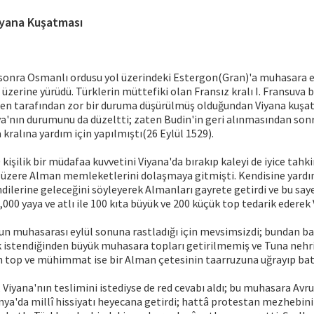
Viyana Kuşatması
 sonra Osmanlı ordusu yol üzerindeki Estergon(Gran)'a muhasara e
üzerine yürüdü. Türklerin müttefiki olan Fransız kralı I. Fransuva 
en tarafından zor bir duruma düşürülmüş olduğundan Viyana kuşa
'nın durumunu da düzeltti; zaten Budin'in geri alınmasından son
kralına yardım için yapılmıştı(26 Eylül 1529).
 kişilik bir müdafaa kuvvetini Viyana'da bırakıp kaleyi de iyice tah
üzere Alman memleketlerini dolaşmaya gitmişti. Kendisine yard
ndilerine geleceğini söyleyerek Almanları gayrete getirdi ve bu say
00 yaya ve atlı ile 100 kıta büyük ve 200 küçük top tedarik ederek V
n muhasarası eylül sonuna rastladığı için mevsimsizdi; bundan baş
k istendiğinden büyük muhasara topları getirilmemiş ve Tuna nehri
n top ve mühimmat ise bir Alman çetesinin taarruzuna uğrayıp batı
Viyana'nın teslimini istediyse de red cevabı aldı; bu muhasara Avru
ya'da millî hissiyatı heyecana getirdi; hattâ protestan mezhebin