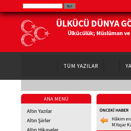
ÜLKÜCÜ DÜNYA G
Ülkücülük; Müslüman ve Do
TÜM YAZILAR
Y
ANA MENÜ
ÖNCEKİ HABER
Altın Yazılar
Hâkim en
Altın Şiirler
M.Yaşar K
Altın Hikayeler