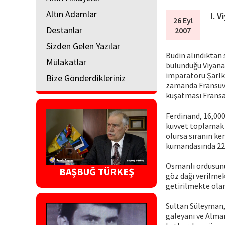
Altın Adamlar
I. 
26 Eyl
Destanlar
2007
Sizden Gelen Yazılar
Budin alındıktan
Mülakatlar
bulunduğu Viyana 
imparatoru Şarlk
Bize Gönderdikleriniz
zamanda Fransuva
kuşatması Fransa 
Ferdinand, 16,000
kuvvet toplamak 
olursa sıranın ke
kumandasında 22,0
Osmanlı ordusunu
BAŞBUĞ TÜRKEŞ
göz dağı verilme
getirilmekte ola
Sultan Süleyman, 
galeyanı ve Alman