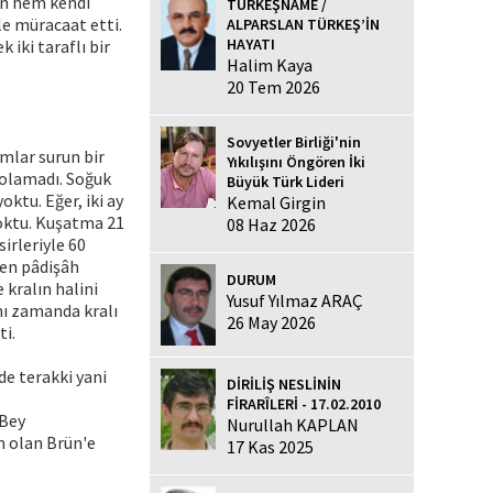
en hem kendi
TÜRKEŞNAME /
e müracaat etti.
ALPARSLAN TÜRKEŞ’İN
HAYATI
 iki taraflı bir
Halim Kaya
20 Tem 2026
Sovyetler Birliği'nin
mlar surun bir
Yıkılışını Öngören İki
 olamadı. Soğuk
Büyük Türk Lideri
ktu. Eğer, iki ay
Kemal Girgin
yoktu. Kuşatma 21
08 Haz 2026
irleriyle 60
nen pâdişâh
DURUM
 kralın halini
Yusuf Yılmaz ARAÇ
ynı zamanda kralı
26 May 2026
ti.
de terakki yani
DİRİLİŞ NESLİNİN
FİRARÎLERİ - 17.02.2010
 Bey
Nurullah KAPLAN
n olan Brün'e
17 Kas 2025