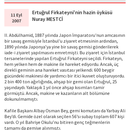
Ertuğrul Firkateyni'nin hazin öyküsü
11 Eyl
Nuray MESTCİ
2007
II. Abdülhamid, 1887 yılında Japon İmparatoru'nun amcasının
bir savaş gemisiyle İstanbul'u ziyaret etmesinin ardından,
1890 yılında Japonya’ya yine bir savaş gemisi gönderilerek
iade-i ziyaret yapılmasını emretmişti. Bu ziyaret için İstanbul
tersanelerinde yapılan Ertuğrul Firkateyni seçildi. Firkateyn,
hem yelken hem de makine ile hareket ediyordu. Ancak, üç
direkli geminin ana hareket vasıtası yelkendi. 600 beygir
gücündeki makinesi de yardımcı bir itici kuvvet oluşturuyordu.
2 bin 400 ton ağırlığında, ahşap bir gemi olan Ertuğrul, 25
yaşındaydı. Yaklaşık 1 yıl önce ahşap kısımları tamir
görmüştü. Ancak, makine ve kazanların alt bölümüne
dokunulmamıştı.
Kafile Başkanı Albay Osman Bey, gemi komutanı da Yarbay Ali
Bey’di. Gemide özel olarak seçilen 56’sı subay toplam 607 kişi
vardı. O yıl Bahriye Okulu’nu bitiren genç teğmenlerin
tamamı da gemiye alınmıştı.