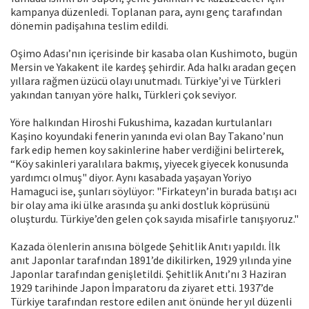
kampanya düzenledi. Toplanan para, aynı genç tarafından
dönemin padişahına teslim edildi.
Oşimo Adası’nın içerisinde bir kasaba olan Kushimoto, bugün
Mersin ve Yakakent ile kardeş şehirdir. Ada halkı aradan geçen
yıllara rağmen üzücü olayı unutmadı. Türkiye’yi ve Türkleri
yakından tanıyan yöre halkı, Türkleri çok seviyor.
Yöre halkından Hiroshi Fukushima, kazadan kurtulanları
Kaşino koyundaki fenerin yanında evi olan Bay Takano’nun
fark edip hemen koy sakinlerine haber verdiğini belirterek,
“Köy sakinleri yaralılara bakmış, yiyecek giyecek konusunda
yardımcı olmuş" diyor. Aynı kasabada yaşayan Yoriyo
Hamaguci ise, şunları söylüyor: "Firkateyn’in burada batışı acı
bir olay ama iki ülke arasında şu anki dostluk köprüsünü
oluşturdu. Türkiye’den gelen çok sayıda misafirle tanışıyoruz."
Kazada ölenlerin anısına bölgede Şehitlik Anıtı yapıldı. İlk
anıt Japonlar tarafından 1891’de dikilirken, 1929 yılında yine
Japonlar tarafından genişletildi. Şehitlik Anıtı’nı 3 Haziran
1929 tarihinde Japon İmparatoru da ziyaret etti. 1937’de
Türkiye tarafından restore edilen anıt önünde her yıl düzenli