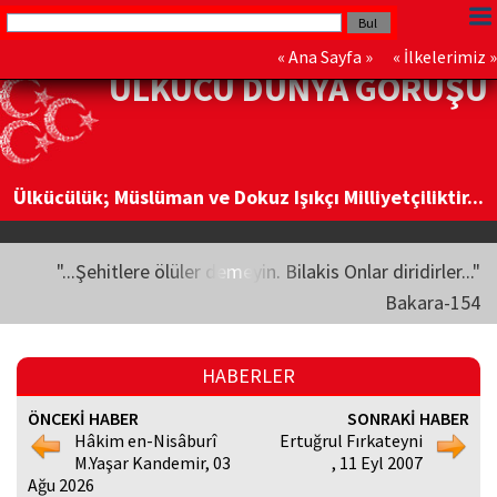
«
Ana Sayfa
» «
İlkelerimiz
»
ÜLKÜCÜ DÜNYA GÖRÜŞÜ
Ülkücülük; Müslüman ve Dokuz Işıkçı Milliyetçiliktir...
"...Şehitlere ölüler demeyin. Bilakis Onlar diridirler..."
Bakara-154
HABERLER
ÖNCEKİ HABER
SONRAKİ HABER
Hâkim en-Nisâburî
Ertuğrul Fırkateyni
M.Yaşar Kandemir, 03
, 11 Eyl 2007
Ağu 2026