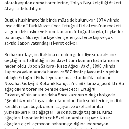
olarak yapılan anma törenlerine, Tokyo Büyükelçiliği Askeri
Ataşesi de katılıyor.
Bugün Kushimato’da bir de müze de bulunuyor. 1974 yılında
inşa edilen "Türk Müzesi"nde Ertuğrul Firkateyni’nin maketi
ve gemideki asker ve komutanların fotoğraflarıyla, heykelleri
bulunuyor. Müzeyi Türkiye’den gelen yüzlerce kişi ve çok
sayıda Japon vatandaşı ziyaret ediyor.
Bu hazin olay şimdi aklına nereden geldi diye soracaksınız.
Geçtiğimiz hafta aldığım bir davet tüm bunları hatırlamama
neden oldu. Japon Sakura (Kiraz Ağacı) Vakfı, 1890 yılında
Japonya yakınlarında batan ve 587 deniz piyademizin şehit
olduğu Ertuğrul Firkateyni anısına, İstanbul’da bulunan
Nezahat Gökyiğit Botanik Bahçesi’ne 587 kiraz ağacı dikti. Bu
ağaç dikim törenine beni de davet etti. Ertuğrul
Firkateyni’nin anısına daha önce kazanın olduğu bölgede
“Şehitlik Anıtı” inşaa eden Japonlar, Türk şehitlerini şimdi de
kendileri için büyük önem taşıyan ve özel anlamlar
yükledikleri kiraz ağaçları ile sonsuzluğa taşıdılar. Kiraz
ağaçları Japonlar için çok özel anlamlar taşıyor. Kiraz
ağaçları çiçek açmadan baharın geldiğine inanmayan