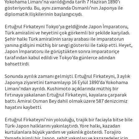
Yokohama Limanı’na varıldığında tarih 7 Haziran 1890’ı
gösteriyordu. Bu, aynı zamanda Osmanlı’nın Japonya ile
diplomatik ilişkilerinin başlangıcıydı.
Ertuğrul Firkateyni Tokyo’ya geldiğinde Japon İmparatoru,
Türk amiralini ve heyetini çok görkemli bir şekilde karşıladı.
Şehir halkı Türk amiralinin saray arabası ile imparatorun
yanına gidişini müthiş bir sevgi gösterisi ile takip etti. Heyet,
Japon İmparatoru ile görüştükten sonra imparatoriçe
tarafından kabul edildi ve Tokyo’da günlerce adından
bahsettirdi.
Sonunda ayrılık zamanı gelmişti. Ertuğrul Firkateyni, 3 aylık
Japonya ziyaretini tamamlayıp 16 Eylül 1890’da Yokohama
Limanı’ndan ayrıldı. Kushimoto açıklarında müthiş bir
fırtınaya yakalanan Ertuğrul Firkateyni, kayalara çarparak
battı. Amiral Osman Bey dahil olmak üzere 587 denizcimiz
hayatını kaybetti.
Ertuğrul Firkateyni’nin yolculuğu, trajik bir faciayla bitse bile
Türk-Japon halklarını yakınlaştırdı. Yöre halkı, kazadan
kurtulanlara büyük yardım ve yakınlık gösterdi. Torajiro
Yamada isimli bir Japon, şehit yakınları ve kazazedeler için