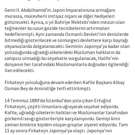
Gemi II. Abdülhamid’in Japon İmparatoruna armağanı
murassa, mücevherli imtiyaz nişanı ve diğer hediyeleri
götürecekti. Ayrıca, o yıl Bahriye Mektebi’nden mezun olan
teğmenler bu uzun gezide tecrübelerini artırmaları
hedeflenmişti. Aynı zamanda Osmanlı Devleti’nin denizlerde
bitmediği gösterilecek ve sömürgeci devletlere karşı bayrağı
okyanuslarda dalgalanacaktı. Geminin Japonya’ya kadar olan
yolculuğunda uğradığı ülkelerdeki Müslüman halkların da
sahipsiz olmadığı bu seyahatle vurgulanacak, Halife’nin
dünyanın her tarafındaki Müslümanlarla doğrudan ilgilendiği
ilan edilecekti.
Firkateyn yolculuğuna devam ederken Kafile Başkanı Albay
Osman Bey de Amiralliğe terfi ettirilmişti.
14 Temmuz 1889’da İstanbul’dan yola çıkan Ertuğrul
Firkateyni, çeşitli limanlara uğrayarak seyahat ediyordu.
Kafile, uğradığı ülkelerin halkları ve Müslümanlar tarafından
görkemli sevgi gösterileriyle karşılanıyordu. Gemiyi kimi
zaman binlerce kişiden oluşan gruplar ziyaret ediyordu. Tam
11 ay sonra Firkateyn Japonya’ya ulaştı. Japonya’nın