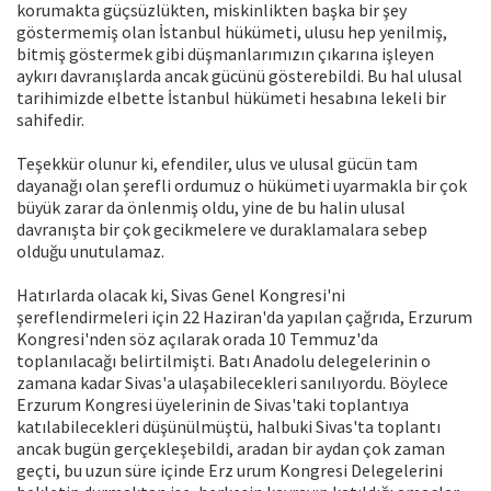
korumakta güçsüzlükten, miskinlikten başka bir şey
göstermemiş olan İstanbul hükümeti, ulusu hep yenilmiş,
bitmiş göstermek gibi düşmanlarımızın çıkarına işleyen
aykırı davranışlarda ancak gücünü gösterebildi. Bu hal ulusal
tarihimizde elbette İstanbul hükümeti hesabına lekeli bir
sahifedir.
Teşekkür olunur ki, efendiler, ulus ve ulusal gücün tam
dayanağı olan şerefli ordumuz o hükümeti uyarmakla bir çok
büyük zarar da önlenmiş oldu, yine de bu halin ulusal
davranışta bir çok gecikmelere ve duraklamalara sebep
olduğu unutulamaz.
Hatırlarda olacak ki, Sivas Genel Kongresi'ni
şereflendirmeleri için 22 Haziran'da yapılan çağrıda, Erzurum
Kongresi'nden söz açılarak orada 10 Temmuz'da
toplanılacağı belirtilmişti. Batı Anadolu delegelerinin o
zamana kadar Sivas'a ulaşabilecekleri sanılıyordu. Böylece
Erzurum Kongresi üyelerinin de Sivas'taki toplantıya
katılabilecekleri düşünülmüştü, halbuki Sivas'ta toplantı
ancak bugün gerçekleşebildi, aradan bir aydan çok zaman
geçti, bu uzun süre içinde Erz urum Kongresi Delegelerini