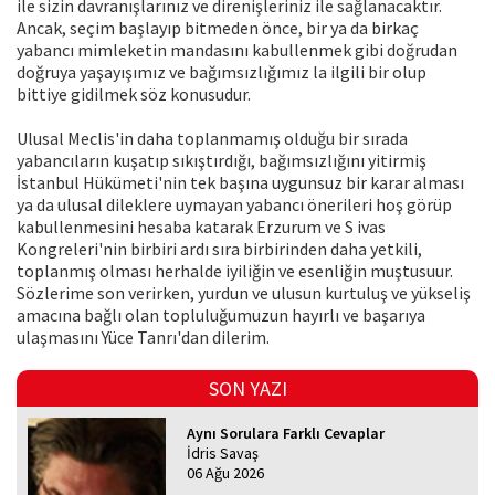
ile sizin davranışlarınız ve direnişleriniz ile sağlanacaktır.
Ancak, seçim başlayıp bitmeden önce, bir ya da birkaç
yabancı mimleketin mandasını kabullenmek gibi doğrudan
doğruya yaşayışımız ve bağımsızlığımız la ilgili bir olup
bittiye gidilmek söz konusudur.
Ulusal Meclis'in daha toplanmamış olduğu bir sırada
yabancıların kuşatıp sıkıştırdığı, bağımsızlığını yitirmiş
İstanbul Hükümeti'nin tek başına uygunsuz bir karar alması
ya da ulusal dileklere uymayan yabancı önerileri hoş görüp
kabullenmesini hesaba katarak Erzurum ve S ivas
Kongreleri'nin birbiri ardı sıra birbirinden daha yetkili,
toplanmış olması herhalde iyiliğin ve esenliğin muştusuur.
Sözlerime son verirken, yurdun ve ulusun kurtuluş ve yükseliş
amacına bağlı olan topluluğumuzun hayırlı ve başarıya
ulaşmasını Yüce Tanrı'dan dilerim.
SON YAZI
Aynı Sorulara Farklı Cevaplar
İdris Savaş
06 Ağu 2026