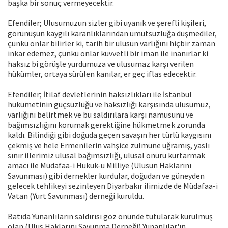
başka bir sonuç vermeyecektir.
Efendiler; Ulusumuzun sizler gibi uyanık ve şerefli kişileri,
görünüşün kaygılı karanlıklarından umutsuzluğa düşmediler,
çünkü onlar bilirler ki, tarih bir ulusun varlığını hiçbir zaman
inkar edemez, çünkü onlar kuvvetli bir iman ile inanırlar ki
haksız bi görüşle yurdumuza ve ulusumaz karşı verilen
hükümler, ortaya sürülen kanılar, er geç iflas edecektir.
Efendiler; İtilaf devletlerinin haksızlıkları ile İstanbul
hükümetinin güçsüzlüğü ve haksızlığı karşısında ulusumuz,
varlığını belirtmek ve bu saldırılara karşı namusunu ve
bağımsızlığını korumak gerektiğine hükmetmek zorunda
kaldı. Bilindiği gibi doğuda geçen savaşın her türlü kaygısını
çekmiş ve hele Ermenilerin vahşice zulmüne uğramış, yaslı
sınır illerimiz ulusal bağımsızlığı, ulusal onuru kurtarmak
amacı ile Müdafaa-i Hukuk-u Milliye (Ulusun Haklarını
Savunması) gibi dernekler kurdular, doğudan ve güneyden
gelecek tehlikeyi sezinleyen Diyarbakır ilimizde de Müdafaa-i
Vatan (Yurt Savunması) derneği kuruldu.
Batıda Yunanlıların saldırısı göz önünde tutularak kurulmuş
olan (Ulus Haklarını Savunma Derneği) Yunanlılar'ın