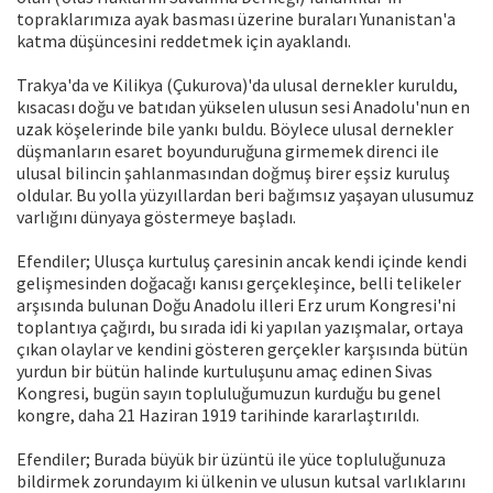
topraklarımıza ayak basması üzerine buraları Yunanistan'a
katma düşüncesini reddetmek için ayaklandı.
Trakya'da ve Kilikya (Çukurova)'da ulusal dernekler kuruldu,
kısacası doğu ve batıdan yükselen ulusun sesi Anadolu'nun en
uzak köşelerinde bile yankı buldu. Böylece ulusal dernekler
düşmanların esaret boyunduruğuna girmemek direnci ile
ulusal bilincin şahlanmasından doğmuş birer eşsiz kuruluş
oldular. Bu yolla yüzyıllardan beri bağımsız yaşayan ulusumuz
varlığını dünyaya göstermeye başladı.
Efendiler; Ulusça kurtuluş çaresinin ancak kendi içinde kendi
gelişmesinden doğacağı kanısı gerçekleşince, belli telikeler
arşısında bulunan Doğu Anadolu illeri Erz urum Kongresi'ni
toplantıya çağırdı, bu sırada idi ki yapılan yazışmalar, ortaya
çıkan olaylar ve kendini gösteren gerçekler karşısında bütün
yurdun bir bütün halinde kurtuluşunu amaç edinen Sivas
Kongresi, bugün sayın topluluğumuzun kurduğu bu genel
kongre, daha 21 Haziran 1919 tarihinde kararlaştırıldı.
Efendiler; Burada büyük bir üzüntü ile yüce topluluğunuza
bildirmek zorundayım ki ülkenin ve ulusun kutsal varlıklarını