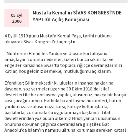
Mustafa Kemal'in SİVAS KONGRESİ’NDE
05 Eyl
YAPTIĞI Açılış Konuşması
2006
4 Eylül 1919 günü Mustafa Kemal Paşa, tarihi nutkunu
okuyarak Sivas Kongresi’ni açmıştır:
"Muhterem Efendiler: Yurdun ve Ulusun kurtuluşunu
amaçlayan zorunlu nedenler, sizleri bunca sıkıntılar ve
engeller karşısında Sivas'ta topladı. Yiğitçe davranışlarınızı
kutlar, hoş geldiniz demekle, mutluluğumu açıklarım.
Efendiler; Bilinmektedir ki, ulusların insanca haklarına
dayanan, söz vermeler üzerine 30 Ekim 1918'de İtilaf
devletleri ile bir antlaşma yapıldı, ulusumuz, hakça bir barışa
kavuşacağını umdu. Halbuki bu antlaşma hükümleri, bütün
yurdumuza ve ulusumuza karşı, kötüye kullanışlarla,
baskılarla, zorlamalarla uygulanmaya başlandı. İtilaf
devletlerinden yüz bulan ülkemiz Hrıstiyanları ulusumuun
onuruna dokunan çılgınca davranışlara giriştiler. Batı
Anadolu'da İslam'ın namusu uğruna koruması gereken kutsal