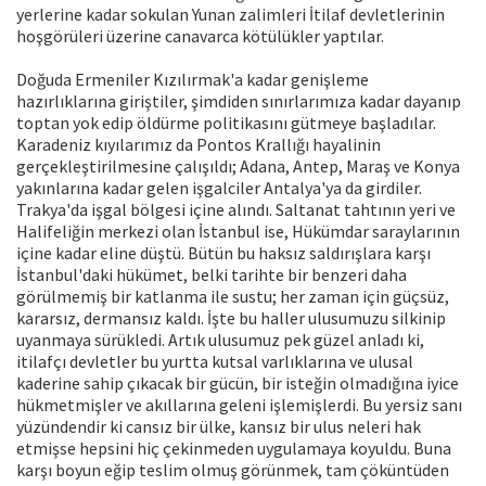
yerlerine kadar sokulan Yunan zalimleri İtilaf devletlerinin
hoşgörüleri üzerine canavarca kötülükler yaptılar.
Doğuda Ermeniler Kızılırmak'a kadar genişleme
hazırlıklarına giriştiler, şimdiden sınırlarımıza kadar dayanıp
toptan yok edip öldürme politikasını gütmeye başladılar.
Karadeniz kıyılarımız da Pontos Krallığı hayalinin
gerçekleştirilmesine çalışıldı; Adana, Antep, Maraş ve Konya
yakınlarına kadar gelen işgalciler Antalya'ya da girdiler.
Trakya'da işgal bölgesi içine alındı. Saltanat tahtının yeri ve
Halifeliğin merkezi olan İstanbul ise, Hükümdar saraylarının
içine kadar eline düştü. Bütün bu haksız saldırışlara karşı
İstanbul'daki hükümet, belki tarihte bir benzeri daha
görülmemiş bir katlanma ile sustu; her zaman için güçsüz,
kararsız, dermansız kaldı. İşte bu haller ulusumuzu silkinip
uyanmaya sürükledi. Artık ulusumuz pek güzel anladı ki,
itilafçı devletler bu yurtta kutsal varlıklarına ve ulusal
kaderine sahip çıkacak bir gücün, bir isteğin olmadığına iyice
hükmetmişler ve akıllarına geleni işlemişlerdi. Bu yersiz sanı
yüzündendir ki cansız bir ülke, kansız bir ulus neleri hak
etmişse hepsini hiç çekinmeden uygulamaya koyuldu. Buna
karşı boyun eğip teslim olmuş görünmek, tam çöküntüden