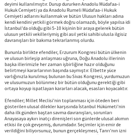
deyimi kullanılmıştır. Durup dururken Anadolu Müdafaa-i
Hukuk Cemiyeti ya da Anadolu Rumeli Müdafaa-i Hukuk
Cemiyeti adlarını kullanmak ve bütün Ulusun hakları adına
kendi kendini yetkili görmek doğru olamazdı, böyle yapılsa idi
İstanbul'da olduğu gibi 5-10 kişinin bir araya gelerek bütün
ulusun yetkili vekilleriymiş gibi asıl yetki sahibi ulusla ilgisiz
davranışları bir bakıma tekrarlanmış olurdu.
Bununla birlikte efendiler, Erzurum Kongresi bütün ülkenin
ve ulusun birleşip anlaşması uğruna, Doğu Anadolu illerinin
başka illerimizle her zaman işbirliğine hazır olduğunu
belirtmeyi kararlarının başında saymıştır. Elbette yüce
varlığınızla kurulmuş bulunan bu Sivas Kongresi, yurdumuzun
ve ulusumuzun bölünmez bir bütün olduğunu gerektiği gibi
ortaya koyup ispatlayan kararları alacak, esasları koyacaktır.
Efendiler; Millet Meclisi'nin toplanması için öteden beri
gösterilen ulusal dilekler karşısında İstanbul Hükümeti'nin
daha ilk günden baştan savma davranışları, sorunları
Anayasaya aykırı inatçı direnişleri son günlerde ulusal akımın
etkisi ile çok gevşemiş, durumdadır. Seçimler için emir de
verildiğini biliyorsunuz, bunun gerçekleşmesi, Tanrı'nın izni