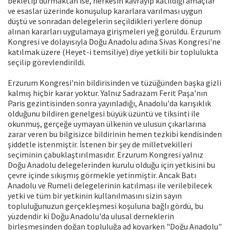
bekletip durmaktan ise, herkesin kavrayıp katıldığı amaçlar
ve esaslar üzerinde konuşulup kararlara varılması uygun
düştü ve sonradan delegelerin seçildikleri yerlere dönüp
alınan kararları uygulamaya girişmeleri yeğ görüldü. Erzurum
Kongresi ve dolayısıyla Doğu Anadolu adına Sivas Kongresi'ne
katılmak üzere (Heyet-i temsiliye) diye yetkili bir toplulukta
seçilip görevlendirildi.
Erzurum Kongresi'nin bildirisinden ve tüzüğünden başka gizli
kalmış hiçbir karar yoktur. Yalnız Sadrazam Ferit Paşa'nın
Paris gezintisinden sonra yayınladığı, Anadolu'da karışıklık
olduğunu bildiren genelgesi büyük üzüntü ve tiksinti ile
okunmuş, gerçeğe uymayan ülkenin ve ulusun çıkarlarına
zarar veren bu bilgisizce bildirinin hemen tezkibi kendisinden
şiddetle istenmiştir. İstenen bir şey de milletvekilleri
seçiminin çabuklaştırılmasıdır. Erzurum Kongresi yalnız
Doğu Anadolu delegelerinden kurulu olduğu için yetkisini bu
çevre içinde sıkışmış görmekle yetinmiştir. Ancak Batı
Anadolu ve Rumeli delegelerinin katılması ile verilebilecek
yetki ve tüm bir yetkinin kullanılmasını sizin sayın
topluluğunuzun gerçekleşmesi koşuluna bağlı gördü, bu
yüzdendir ki Doğu Anadolu'da ulusal derneklerin
birleşmesinden doğan topluluğa ad koyarken "Doğu Anadolu"