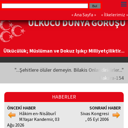
«
Ana Sayfa
» «
İlkelerimiz
»
ÜLKÜCÜ DÜNYA GÖRÜŞÜ
Ülkücülük; Müslüman ve Dokuz Işıkçı Milliyetçiliktir...
"...Şehitlere ölüler demeyin. Bilakis Onlar diridirler..."
Bakara-154
HABERLER
ÖNCEKİ HABER
SONRAKİ HABER
Hâkim en-Nisâburî
Sivas Kongresi
M.Yaşar Kandemir, 03
, 05 Eyl 2006
Ağu 2026