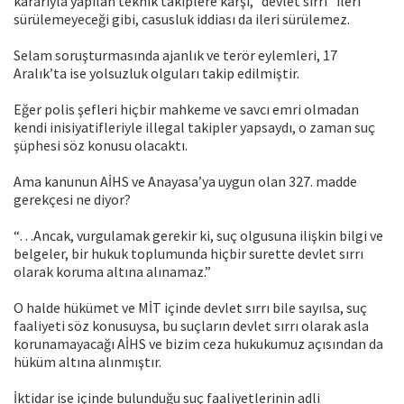
kararıyla yapılan teknik takiplere karşı, “devlet sırrı” ileri
sürülemeyeceği gibi, casusluk iddiası da ileri sürülemez.
Selam soruşturmasında ajanlık ve terör eylemleri, 17
Aralık’ta ise yolsuzluk olguları takip edilmiştir.
Eğer polis şefleri hiçbir mahkeme ve savcı emri olmadan
kendi inisiyatifleriyle illegal takipler yapsaydı, o zaman suç
şüphesi söz konusu olacaktı.
Ama kanunun AİHS ve Anayasa’ya uygun olan 327. madde
gerekçesi ne diyor?
“…Ancak, vurgulamak gerekir ki, suç olgusuna ilişkin bilgi ve
belgeler, bir hukuk toplumunda hiçbir surette devlet sırrı
olarak koruma altına alınamaz.”
O halde hükümet ve MİT içinde devlet sırrı bile sayılsa, suç
faaliyeti söz konusuysa, bu suçların devlet sırrı olarak asla
korunamayacağı AİHS ve bizim ceza hukukumuz açısından da
hüküm altına alınmıştır.
İktidar ise içinde bulunduğu suç faaliyetlerinin adli