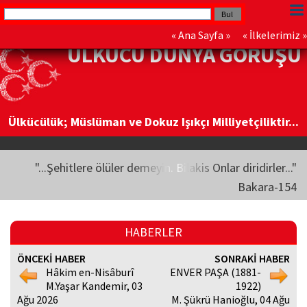
«
Ana Sayfa
» «
İlkelerimiz
»
ÜLKÜCÜ DÜNYA GÖRÜŞÜ
Ülkücülük; Müslüman ve Dokuz Işıkçı Milliyetçiliktir...
"...Şehitlere ölüler demeyin. Bilakis Onlar diridirler..."
Bakara-154
HABERLER
ÖNCEKİ HABER
SONRAKİ HABER
Hâkim en-Nisâburî
ENVER PAŞA (1881-
M.Yaşar Kandemir, 03
1922)
Ağu 2026
M. Şükrü Hanioğlu, 04 Ağu