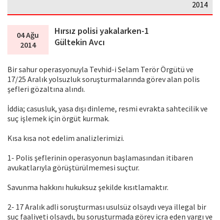
2014
Hırsız polisi yakalarken-1
04 Ağu
Gültekin Avcı
2014
Bir sahur operasyonuyla Tevhid-i Selam Terör Örgütü ve
17/25 Aralık yolsuzluk soruşturmalarında görev alan polis
şefleri gözaltına alındı.
İddia; casusluk, yasa dışı dinleme, resmi evrakta sahtecilik ve
suç işlemek için örgüt kurmak.
Kısa kısa not edelim analizlerimizi.
1- Polis şeflerinin operasyonun başlamasından itibaren
avukatlarıyla görüştürülmemesi suçtur.
Savunma hakkını hukuksuz şekilde kısıtlamaktır.
2- 17 Aralık adli soruşturması usulsüz olsaydı veya illegal bir
suç faaliyeti olsaydı, bu soruşturmada görev icra eden yargı ve