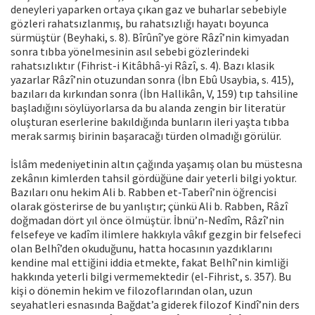
deneyleri yaparken ortaya çıkan gaz ve buharlar sebebiyle
gözleri rahatsızlanmış, bu rahatsızlığı hayatı boyunca
sürmüştür (Beyhaki, s. 8). Bîrûnî’ye göre Râzî’nin kimyadan
sonra tıbba yönelmesinin asıl sebebi gözlerindeki
rahatsızlıktır (Fihrist-i Kitâbhâ-yi Râzî, s. 4). Bazı klasik
yazarlar Râzî’nin otuzundan sonra (İbn Ebû Usaybia, s. 415),
bazıları da kırkından sonra (İbn Hallikân, V, 159) tıp tahsiline
başladığını söylüyorlarsa da bu alanda zengin bir literatür
oluşturan eserlerine bakıldığında bunların ileri yaşta tıbba
merak sarmış birinin başaracağı türden olmadığı görülür.
İslâm medeniyetinin altın çağında yaşamış olan bu müstesna
zekânın kimlerden tahsil gördüğüne dair yeterli bilgi yoktur.
Bazıları onu hekim Ali b. Rabben et-Taberî’nin öğrencisi
olarak gösterirse de bu yanlıştır; çünkü Ali b. Rabben, Râzî
doğmadan dört yıl önce ölmüştür. İbnü’n-Nedîm, Râzî’nin
felsefeye ve kadîm ilimlere hakkıyla vâkıf gezgin bir felsefeci
olan Belhî’den okuduğunu, hatta hocasının yazdıklarını
kendine mal ettiğini iddia etmekte, fakat Belhî’nin kimliği
hakkında yeterli bilgi vermemektedir (el-Fihrist, s. 357). Bu
kişi o dönemin hekim ve filozoflarından olan, uzun
seyahatleri esnasında Bağdat’a giderek filozof Kindî’nin ders