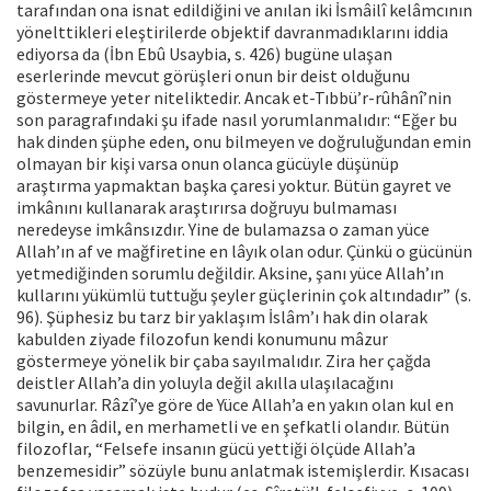
tarafından ona isnat edildiğini ve anılan iki İsmâilî kelâmcının
yönelttikleri eleştirilerde objektif davranmadıklarını iddia
ediyorsa da (İbn Ebû Usaybia, s. 426) bugüne ulaşan
eserlerinde mevcut görüşleri onun bir deist olduğunu
göstermeye yeter niteliktedir. Ancak et-Tıbbü’r-rûhânî’nin
son paragrafındaki şu ifade nasıl yorumlanmalıdır: “Eğer bu
hak dinden şüphe eden, onu bilmeyen ve doğruluğundan emin
olmayan bir kişi varsa onun olanca gücüyle düşünüp
araştırma yapmaktan başka çaresi yoktur. Bütün gayret ve
imkânını kullanarak araştırırsa doğruyu bulmaması
neredeyse imkânsızdır. Yine de bulamazsa o zaman yüce
Allah’ın af ve mağfiretine en lâyık olan odur. Çünkü o gücünün
yetmediğinden sorumlu değildir. Aksine, şanı yüce Allah’ın
kullarını yükümlü tuttuğu şeyler güçlerinin çok altındadır” (s.
96). Şüphesiz bu tarz bir yaklaşım İslâm’ı hak din olarak
kabulden ziyade filozofun kendi konumunu mâzur
göstermeye yönelik bir çaba sayılmalıdır. Zira her çağda
deistler Allah’a din yoluyla değil akılla ulaşılacağını
savunurlar. Râzî’ye göre de Yüce Allah’a en yakın olan kul en
bilgin, en âdil, en merhametli ve en şefkatli olandır. Bütün
filozoflar, “Felsefe insanın gücü yettiği ölçüde Allah’a
benzemesidir” sözüyle bunu anlatmak istemişlerdir. Kısacası