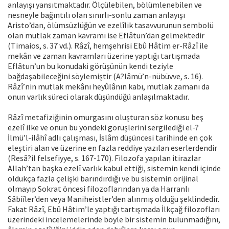
anlayışı yansıtmaktadır. Ölçülebilen, bölümlenebilen ve
nesneyle bağıntılı olan sınırlı-sonlu zaman anlayışı
Aristo’dan, ölümsüzlüğün ve ezelîlik tasavvurunun sembolü
olan mutlak zaman kavramı ise Eflâtun’dan gelmektedir
(Timaios, s. 37 vd.). Râzî, hemşehrisi Ebû Hâtim er-Râzî ile
mekân ve zaman kavramları üzerine yaptığı tartışmada
Eflâtun’un bu konudaki görüşünün kendi teziyle
bağdaşabileceğini söylemiştir (A?lâmü’n-nübüvve, s. 16).
Râzî’nin mutlak mekânı heyûlânın kabı, mutlak zamanı da
onun varlık süreci olarak düşündüğü anlaşılmaktadır.
Râzî metafiziğinin omurgasını oluşturan söz konusu beş
ezelî ilke ve onun bu yöndeki görüşlerini sergilediği el-?
İlmü’l-ilâhî adlı çalışması, İslâm düşüncesi tarihinde en çok
eleştiri alan ve üzerine en fazla reddiye yazılan eserlerdendir
(Resâ?il felsefiyye, s. 167-170). Filozofa yapılan itirazlar
Allah’tan başka ezelî varlık kabul ettiği, sistemin kendi içinde
oldukça fazla çelişki barındırdığı ve bu sistemin orijinal
olmayıp Sokrat öncesi filozoflarından ya da Harranlı
Sâbiîler’den veya Maniheistler’den alınmış olduğu şeklindedir.
Fakat Râzî, Ebû Hâtim’le yaptığı tartışmada İlkçağ filozofları
üzerindeki incelemelerinde böyle bir sistemin bulunmadığını,