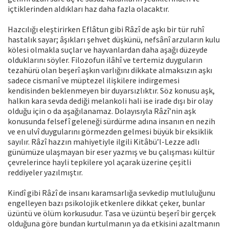
içtiklerinden aldıkları haz daha fazla olacaktır.
Hazcılığı eleştirirken Eflâtun gibi Râzî de aşkı bir tür ruhî
hastalık sayar; âşıkları şehvet düşkünü, nefsânî arzuların kulu
kölesi olmakla suçlar ve hayvanlardan daha aşağı düzeyde
olduklarını söyler. Filozofun ilâhî ve tertemiz duyguların
tezahürü olan beşerî aşkın varlığını dikkate almaksızın aşkı
sadece cismanî ve müptezel ilişkilere indirgemesi
kendisinden beklenmeyen bir duyarsızlıktır. Söz konusu aşk,
halkın kara sevda dediği melankoli hali ise irade dışı bir olay
olduğu için o da aşağılanamaz. Dolayısıyla Râzî’nin aşk
konusunda felsefî geleneği sürdürme adına insanın en nezih
ve en ulvî duygularını görmezden gelmesi büyük bir eksiklik
sayılır. Râzî hazzın mahiyetiyle ilgili Kitâbü’l-Lezze adlı
günümüze ulaşmayan bir eser yazmış ve bu çalışması kültür
çevrelerince hayli tepkilere yol açarak üzerine çeşitli
reddiyeler yazılmıştır.
Kindî gibi Râzî de insanı karamsarlığa sevkedip mutluluğunu
engelleyen bazı psikolojik etkenlere dikkat çeker, bunlar
üzüntü ve ölüm korkusudur. Tasa ve üzüntü beşerî bir gerçek
olduğuna göre bundan kurtulmanın ya da etkisini azaltmanın