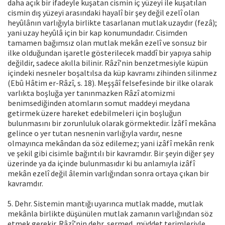
daha açık bir ifadeyle kuşatan cismin iç yüzeyi ile kuşatılan
cismin dış yüzeyi arasındaki hayalî bir şey değil ezelî olan
heyûlânın varlığıyla birlikte tasarlanan mutlak uzaydır (fezâ);
yani uzay heyûlâ için bir kap konumundadır. Cisimden
tamamen bağımsız olan mutlak mekân ezelî ve sonsuz bir
ilke olduğundan işaretle gösterilecek maddî bir yapıya sahip
değildir, sadece akılla bilinir. Râzî’nin benzetmesiyle küpün
içindeki nesneler boşaltılsa da küp kavramı zihinden silinmez
(Ebû Hâtim er-Râzî, s. 18). Meşşâî felsefesinde bir ilke olarak
varlıkta boşluğa yer tanınmazken Râzî atomizmi
benimsediğinden atomların somut maddeyi meydana
getirmek üzere hareket edebilmeleri için boşluğun
bulunmasını bir zorunluluk olarak görmektedir. İzâfî mekâna
gelince o yer tutan nesnenin varlığıyla vardır, nesne
olmayınca mekândan da söz edilemez; yani izâfî mekân renk
ve şekil gibi cisimle bağıntılı bir kavramdır. Bir şeyin diğer şey
üzerinde ya da içinde bulunmasıdır ki bu anlamıyla izâfî
mekân ezelî değil âlemin varlığından sonra ortaya çıkan bir
kavramdır.
5. Dehr. Sistemin mantığı uyarınca mutlak madde, mutlak
mekânla birlikte düşünülen mutlak zamanın varlığından söz
etmek gerekir. Râzî’nin dehr, sermed, müddet terimleriyle