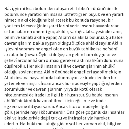
Râzî, yirmi kısa bölümden oluşan et-Tıbbü’r-rûhânî’nin ilk
bölümünde yaratıcının insana lutfettiği en büyük ve en yararlı
nimetin akıl olduğunu belirterek bu konuda rasyonel bir
yöntem izleyeceğinin işaretlerini verir. İnsanı hayvanlardan
üstün kılan en önemli güç akıldır; varlığı akıl sayesinde tanır,
bilim ve sanatı akılla yapar, Allah’ı da akılla buluruz. Şu halde
davranışlarımız akla uygun olduğu ölçüde ahlâkî sayılır. Aklın
işlevini yapmasına engel olan en büyük tehlike ise nefsânî
arzulardır (hevâ). Öyle ki doğuştan gelen ham duygular ve
şehevî arzular hâkim olması gereken aklı mahkûm durumuna
düşürebilir. Her akıllı insanın fiil ve davranışlarının ahlâkî
olduğu söylenemez. Aklın önündeki engelleri aşabilmek için
Allah insana hayvanlarda bulunmayan ve irade denilen bir
yetenek vermiştir. İnsan ancak hür iradesiyle yaptığı işlerden
sorumludur ve davranışlarının iyi ya da kötü olarak
nitelenmesi de irade ile ilgili bir husustur. Şu halde insanın
ahlâkî bir kimlik kazanabilmesi için eğitime ve irade
egzersizine ihtiyacı vardır. Ancak filozof iradeyle ilgili
görüşlerinde hayli kötümserdir. Ona göre çoğunlukla insanlar
akıl ve iradeleriyle değil tutku ve ihtiraslarıyla hareket
ederler. Halbuki mutluluğa giden yol her zaman akıl, bilgi ve