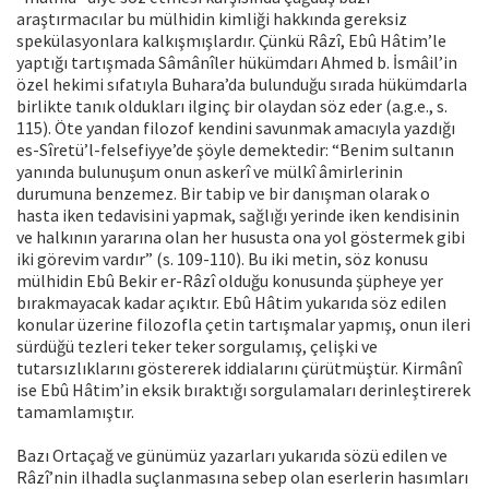
araştırmacılar bu mülhidin kimliği hakkında gereksiz
spekülasyonlara kalkışmışlardır. Çünkü Râzî, Ebû Hâtim’le
yaptığı tartışmada Sâmânîler hükümdarı Ahmed b. İsmâil’in
özel hekimi sıfatıyla Buhara’da bulunduğu sırada hükümdarla
birlikte tanık oldukları ilginç bir olaydan söz eder (a.g.e., s.
115). Öte yandan filozof kendini savunmak amacıyla yazdığı
es-Sîretü’l-felsefiyye’de şöyle demektedir: “Benim sultanın
yanında bulunuşum onun askerî ve mülkî âmirlerinin
durumuna benzemez. Bir tabip ve bir danışman olarak o
hasta iken tedavisini yapmak, sağlığı yerinde iken kendisinin
ve halkının yararına olan her hususta ona yol göstermek gibi
iki görevim vardır” (s. 109-110). Bu iki metin, söz konusu
mülhidin Ebû Bekir er-Râzî olduğu konusunda şüpheye yer
bırakmayacak kadar açıktır. Ebû Hâtim yukarıda söz edilen
konular üzerine filozofla çetin tartışmalar yapmış, onun ileri
sürdüğü tezleri teker teker sorgulamış, çelişki ve
tutarsızlıklarını göstererek iddialarını çürütmüştür. Kirmânî
ise Ebû Hâtim’in eksik bıraktığı sorgulamaları derinleştirerek
tamamlamıştır.
Bazı Ortaçağ ve günümüz yazarları yukarıda sözü edilen ve
Râzî’nin ilhadla suçlanmasına sebep olan eserlerin hasımları