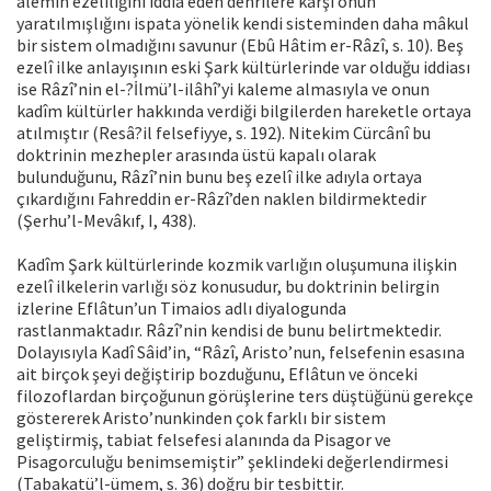
âlemin ezelîliğini iddia eden dehrîlere karşı onun
yaratılmışlığını ispata yönelik kendi sisteminden daha mâkul
bir sistem olmadığını savunur (Ebû Hâtim er-Râzî, s. 10). Beş
ezelî ilke anlayışının eski Şark kültürlerinde var olduğu iddiası
ise Râzî’nin el-?İlmü’l-ilâhî’yi kaleme almasıyla ve onun
kadîm kültürler hakkında verdiği bilgilerden hareketle ortaya
atılmıştır (Resâ?il felsefiyye, s. 192). Nitekim Cürcânî bu
doktrinin mezhepler arasında üstü kapalı olarak
bulunduğunu, Râzî’nin bunu beş ezelî ilke adıyla ortaya
çıkardığını Fahreddin er-Râzî’den naklen bildirmektedir
(Şerhu’l-Mevâkıf, I, 438).
Kadîm Şark kültürlerinde kozmik varlığın oluşumuna ilişkin
ezelî ilkelerin varlığı söz konusudur, bu doktrinin belirgin
izlerine Eflâtun’un Timaios adlı diyalogunda
rastlanmaktadır. Râzî’nin kendisi de bunu belirtmektedir.
Dolayısıyla Kadî Sâid’in, “Râzî, Aristo’nun, felsefenin esasına
ait birçok şeyi değiştirip bozduğunu, Eflâtun ve önceki
filozoflardan birçoğunun görüşlerine ters düştüğünü gerekçe
göstererek Aristo’nunkinden çok farklı bir sistem
geliştirmiş, tabiat felsefesi alanında da Pisagor ve
Pisagorculuğu benimsemiştir” şeklindeki değerlendirmesi
(Tabakatü’l-ümem, s. 36) doğru bir tesbittir.