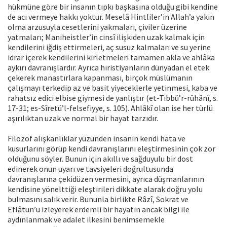
hükmüne göre bir insanın tıpkı başkasına olduğu gibi kendine
de acı vermeye hakkı yoktur. Meselâ Hintliler’in Allah’a yakın
olma arzusuyla cesetlerini yakmaları, çiviler üzerine
yatmaları; Maniheistler’in cinsî ilişkiden uzak kalmak için
kendilerini iğdiş ettirmeleri, aç susuz kalmaları ve su yerine
idrar içerek kendilerini kirletmeleri tamamen akla ve ahlâka
aykırı davranışlardır. Ayrıca hıristiyanların dünyadan el etek
çekerek manastırlara kapanması, birçok müslümanın
çalışmayı terkedip az ve basit yiyeceklerle yetinmesi, kaba ve
rahatsız edici elbise giymesi de yanlıştır (et-Tıbbü’r-rûhânî, s.
17-31; es-Sîretü’l-felsefiyye, s. 105). Ahlâkî olan ise her türlü
aşırılıktan uzak ve normal bir hayat tarzıdır.
Filozof alışkanlıklar yüzünden insanın kendi hata ve
kusurlarını görüp kendi davranışlarını eleştirmesinin çok zor
olduğunu söyler. Bunun için akıllı ve sağduyulu bir dost
edinerek onun uyarı ve tavsiyeleri doğrultusunda
davranışlarına çekidüzen vermesini, ayrıca düşmanlarının
kendisine yönelttiği eleştirileri dikkate alarak doğru yolu
bulmasını salık verir. Bununla birlikte Râzî, Sokrat ve
Eflâtun’u izleyerek erdemli bir hayatın ancak bilgi ile
aydınlanmak ve adalet ilkesini benimsemekle