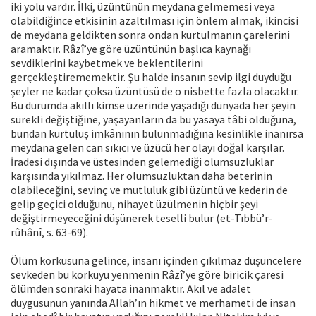
iki yolu vardır. İlki, üzüntünün meydana gelmemesi veya
olabildiğince etkisinin azaltılması için önlem almak, ikincisi
de meydana geldikten sonra ondan kurtulmanın çarelerini
aramaktır. Râzî’ye göre üzüntünün başlıca kaynağı
sevdiklerini kaybetmek ve beklentilerini
gerçekleştirememektir. Şu halde insanın sevip ilgi duyduğu
şeyler ne kadar çoksa üzüntüsü de o nisbette fazla olacaktır.
Bu durumda akıllı kimse üzerinde yaşadığı dünyada her şeyin
sürekli değiştiğine, yaşayanların da bu yasaya tâbi olduğuna,
bundan kurtuluş imkânının bulunmadığına kesinlikle inanırsa
meydana gelen can sıkıcı ve üzücü her olayı doğal karşılar.
İradesi dışında ve üstesinden gelemediği olumsuzluklar
karşısında yıkılmaz. Her olumsuzluktan daha beterinin
olabileceğini, sevinç ve mutluluk gibi üzüntü ve kederin de
gelip geçici olduğunu, nihayet üzülmenin hiçbir şeyi
değiştirmeyeceğini düşünerek teselli bulur (et-Tıbbü’r-
rûhânî, s. 63-69).
Ölüm korkusuna gelince, insanı içinden çıkılmaz düşüncelere
sevkeden bu korkuyu yenmenin Râzî’ye göre biricik çaresi
ölümden sonraki hayata inanmaktır. Akıl ve adalet
duygusunun yanında Allah’ın hikmet ve merhameti de insan