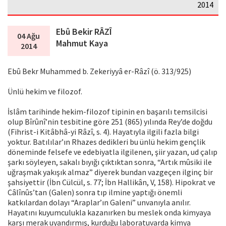
2014
Ebû Bekir RÂZÎ
04 Ağu
Mahmut Kaya
2014
Ebû Bekr Muhammed b. Zekeriyyâ er-Râzî (ö. 313/925)
Ünlü hekim ve filozof.
İslâm tarihinde hekim-filozof tipinin en başarılı temsilcisi
olup Bîrûnî’nin tesbitine göre 251 (865) yılında Rey’de doğdu
(Fihrist-i Kitâbhâ-yi Râzî, s. 4). Hayatıyla ilgili fazla bilgi
yoktur. Batılılar’ın Rhazes dedikleri bu ünlü hekim gençlik
döneminde felsefe ve edebiyatla ilgilenen, şiir yazan, ud çalıp
şarkı söyleyen, sakalı bıyığı çıktıktan sonra, “Artık mûsiki ile
uğraşmak yakışık almaz” diyerek bundan vazgeçen ilginç bir
şahsiyettir (İbn Cülcül, s. 77; İbn Hallikân, V, 158). Hipokrat ve
Câlînûs’tan (Galen) sonra tıp ilmine yaptığı önemli
katkılardan dolayı “Araplar’ın Galeni” unvanıyla anılır.
Hayatını kuyumculukla kazanırken bu meslek onda kimyaya
karşı merak uyandırmış, kurduğu laboratuvarda kimya