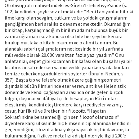
Otobiyografi mahiyetindeki es-Sîretü’l-felsefiyye’sinde (s.
102) kendinden şöyle söz etmektedir: “Beni tanıyanlar bilir ki
ilme karşı olan sevgim, tutkum ve bu yoldaki çalışmalarım
gençliğimden beri aralıksız devam etmektedir. Okumadığım
bir kitap, karşılaşmadığım bir ilim adamı bulunsa büyük bir
zarara uğramam söz konusu olsa bile her şeyi bir kenara
bırakıp mutlaka o kitabı okurum ve o âlimi tanırım. Bu
alandaki sabırlı çalışmalarım neticesinde bir yıl zarfında
müsvedde olarak 20.000 varaktan fazla yazı yazdım.” Onu
anlatanlar, sepet gibi kocaman bir kafası olan bu şahsı ya bir
kitabı istinsah ederken ya müsvedde yaparken ya da bunları
temize çekerken gördüklerini söylerler (İbnü’n-Nedîm, s.
357). Başta tıp ve felsefe olmak üzere çağının geometri
dışındaki bütün ilimlerinde eser veren, antik ve Helenistik
dönemde ve kendi çağdaşları arasında önde gelen birçok
bilgin, düşünür ve ilâhiyatçı ile hesaplaşan Râzî onları
eleştirmiş, kendini eleştirenlere karşı reddiyeler yazmış,
cesur, hür fikirli ve üretken bir filozoftur. “Hayatın
Sokrat’ınkine benzemediği için sen filozof olamazsın”
diyenlere karşı ülkesinde hiç kimsenin tıp alanında kendisini
geçemediğini, filozof adına yakışmayacak hiçbir davranışta
bulunmadığını, fizik ve metafizik disiplinleriyle ilgili 200’e