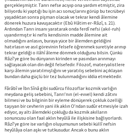
gerçekleşmiştir. Tanrı nefse acıyıp ona yardım etmiştir, zira
biliyordu ki yaptığı bu işin acı sonuçlarını görüp bu tecrübeyi
yaşadıktan sonra pişman olacak ve tekrar kendi âlemine
dönerek huzura kavuşacaktır (Ebû Hâtim er-Râzî, s. 21).
Ardından Tanrı insanı yaratarak onda ferdî nefsi (akıl-ruh)
uyandırmıştır ki nefis kendisinin madde âlemine ait
olmadığını anlasın, buraya yüce bir âlemden geldiğini
hatırlasın ve asıl görevinin felsefe öğrenmek suretiyle arınıp
tekrar geldiği o ilâhî âleme dönmek olduğunu bilsin. Çünkü
Râzî’ye göre bu dünyanın kirinden ve pasından arınmayı
sağlayacak olan din değil felsefedir. Filozof, materyalistlere
karşı âlemin yaratılmışlığını ve yaratılış sebebini açıklayan
bundan daha güçlü bir tez bulunmadığını iddia etmektedir.
Fârâbî ve İbn Sînâ gibi sudûrcu filozoflar kozmik varlığın
meydana geliş sebebini, Tanrı’nın (el-evvel) kendi zâtını
bilmesi ve bu bilginin bir eyleme dönüşerek çokluk özelliği
taşıyan bir cevherin yani ilk aklın O’ndan sudûr etmesiyle izah
ediyor, ay altı âlemdeki çokluğu da kozmik akılların
sonuncusu olan faal aklın heyûlâ ile ilişkisine bağlıyorlardı.
Râzî’ye göre ise varlığın oluşumunun sebebi küllî nefsin
heyûlâya olan aşkı ve tutkusudur. Ancak o bunu aklın