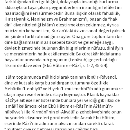
farklılığından ileri geldiğini, dolayısıyla insanlığı kurtarma
iddiasıyla ortaya çıkan peygamberlerin insanlığın felâketini
hazırladığını ileri sürmektedir. Buna ilişkin olarak Yahudilik,
Hıristiyanlık, Maniheizm ve Brahmanizm’i, bazan da “hak
din” diye nitelediği İslâm’ı eleştirmekten çekinmez. Ayrıca
mûcizenin kehanetten, Kur’an’daki îcâzın sanat değeri yüksek
bir şiirden farklı olmadığını söyler. Ona göre toplumların bir
dine bağlanmasının asıl sebebi taklit ve geleneğe saygı,
devlet hizmetinde bulunan din bilginlerinin nüfuzu, dinî âyin
ve merasimlerin halkı etkilemesidir. Bu cüretkâr iddialarına
hayvanlar arasında ruh göçünün (tenâsüh) geçerli olduğu
fikrini de ilâve eder (Ebû Hâtim er-Râzî, s. 1-2, 45-54).
İslâm toplumunda mülhid olarak tanınan İbnü’r-Râvendî,
dine ve kutsala karşı bu saldırgan tutumunu özellikle
Mehâriku’l-enbiyâ? ve Hiyelü’l-mütenebbi?în adlı günümüze
ulaşmayan eserlerinde ortaya koymuştur. Klasik kaynaklar
Râzî’ye ait eserler listesinde bunlara yer verdiği gibi ikisi de
İsmâilî kelâmcısı olan Ebû Hâtim er-Râzî’nin A?lâmü’n-
nübüvve’si ile Kirmânî’nin el-Akvâlü’z-zehebiyye’sinde onun
bu yöndeki düşünceleri görülmektedir. Ancak Ebû Hâtim,
eserinde Râzî’nin adını anmaksızın ondan sürekli olarak
“mülhid” diye söz etmesi karşısında çağdaş bazı