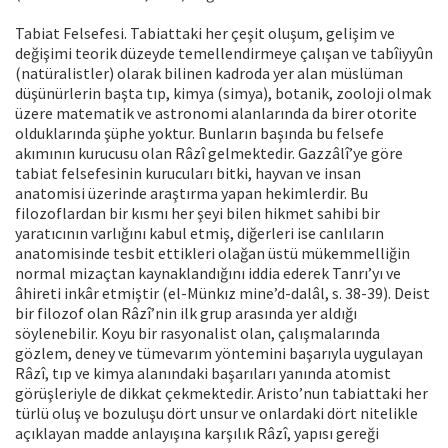
Tabiat Felsefesi. Tabiattaki her çeşit oluşum, gelişim ve
değişimi teorik düzeyde temellendirmeye çalışan ve tabîiyyûn
(natüralistler) olarak bilinen kadroda yer alan müslüman
düşünürlerin başta tıp, kimya (simya), botanik, zooloji olmak
üzere matematik ve astronomi alanlarında da birer otorite
olduklarında şüphe yoktur. Bunların başında bu felsefe
akımının kurucusu olan Râzî gelmektedir. Gazzâlî’ye göre
tabiat felsefesinin kurucuları bitki, hayvan ve insan
anatomisi üzerinde araştırma yapan hekimlerdir. Bu
filozoflardan bir kısmı her şeyi bilen hikmet sahibi bir
yaratıcının varlığını kabul etmiş, diğerleri ise canlıların
anatomisinde tesbit ettikleri olağan üstü mükemmelliğin
normal mizaçtan kaynaklandığını iddia ederek Tanrı’yı ve
âhireti inkâr etmiştir (el-Münkız mine’d-dalâl, s. 38-39). Deist
bir filozof olan Râzî’nin ilk grup arasında yer aldığı
söylenebilir. Koyu bir rasyonalist olan, çalışmalarında
gözlem, deney ve tümevarım yöntemini başarıyla uygulayan
Râzî, tıp ve kimya alanındaki başarıları yanında atomist
görüşleriyle de dikkat çekmektedir. Aristo’nun tabiattaki her
türlü oluş ve bozuluşu dört unsur ve onlardaki dört nitelikle
açıklayan madde anlayışına karşılık Râzî, yapısı gereği