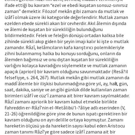
ifade ettiği bu kavram “ezel ve ebedi kuşatan sonsuz-sınırsız
zaman” demektir. Filozof mekân gibi zamanı da mutlak ve
izâfî olmak üzere iki kategoride değerlendirir. Mutlak zaman
ezelden ebede sürekli akan bir cevherdir. Akıl âlemin dışında
ve âlemi de kuşatan bir sürekliliğin bulunduğunu
bildirmektedir. Felek ve feleğin dönüşü ortadan kalksa bile
zihinde sürekli akıp giden bir şeyin imajı kalır ki işte o mutlak
zamandır. Râzî, kelâmcıların kafa karıştırıcı polemikleriyle
zihni bulanmamış halka bu konuyu sorduğunu, onların da
âlemden bağımsız ve onu dıştan kuşatan bir sürekliliğin
varlığını kolayca kavradığını söylemekte ve mutlak zamanın
apaçık (apriori) bir kavram olduğunu savunmaktadır (Resâ?il
felsefiyye, s. 264, 267). Mutlak mekân gibi mutlak zamanın da
maddî âlemle bir ilişkisi bulunmadığına göre yıl, ay, hafta, gün,
saat, dakika, saniye ve an gibi günlük dilde kullanılan zaman
birimleri izâfî ve cüz’î zamana ait birer kavram sayılmaktadır.
Râzî zamanı apriorik bir kavram kabul etmekle birlikte
Fahreddin er-Râzî’nin el-Metâlibü’l-?âliye adlı eserinden (V,
21-26) öğrenildiğine göre yine de bunun ispatı gerektiren bir
kavram olduğunu on ayrı delille ortaya koymuştur. Zamanı
hareketin ölçüsü ya da hareketin sayısı kabul eden Aristocu
zaman tanımı Râzî’ye göre sadece izâfî zamana ait bir