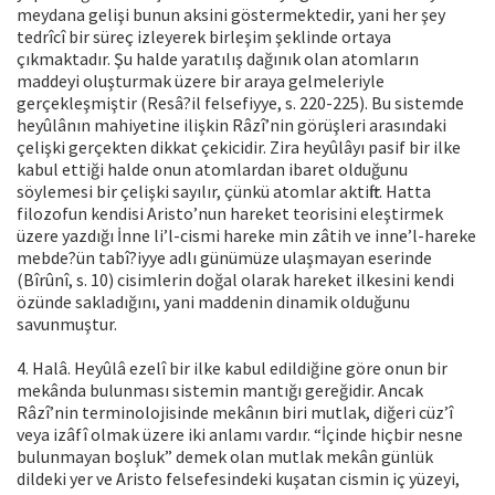
meydana gelişi bunun aksini göstermektedir, yani her şey
tedrîcî bir süreç izleyerek birleşim şeklinde ortaya
çıkmaktadır. Şu halde yaratılış dağınık olan atomların
maddeyi oluşturmak üzere bir araya gelmeleriyle
gerçekleşmiştir (Resâ?il felsefiyye, s. 220-225). Bu sistemde
heyûlânın mahiyetine ilişkin Râzî’nin görüşleri arasındaki
çelişki gerçekten dikkat çekicidir. Zira heyûlâyı pasif bir ilke
kabul ettiği halde onun atomlardan ibaret olduğunu
söylemesi bir çelişki sayılır, çünkü atomlar aktiftir. Hatta
filozofun kendisi Aristo’nun hareket teorisini eleştirmek
üzere yazdığı İnne li’l-cismi hareke min zâtih ve inne’l-hareke
mebde?ün tabî?iyye adlı günümüze ulaşmayan eserinde
(Bîrûnî, s. 10) cisimlerin doğal olarak hareket ilkesini kendi
özünde sakladığını, yani maddenin dinamik olduğunu
savunmuştur.
4. Halâ. Heyûlâ ezelî bir ilke kabul edildiğine göre onun bir
mekânda bulunması sistemin mantığı gereğidir. Ancak
Râzî’nin terminolojisinde mekânın biri mutlak, diğeri cüz’î
veya izâfî olmak üzere iki anlamı vardır. “İçinde hiçbir nesne
bulunmayan boşluk” demek olan mutlak mekân günlük
dildeki yer ve Aristo felsefesindeki kuşatan cismin iç yüzeyi,