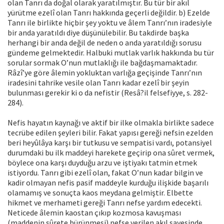
olan Tanrı da doğal olarak yaratılmıştır. Bu tür bir akıl
yürütme ezelî olan Tanrı hakkında geçerli değildir. b) Ezelde
Tanrı ile birlikte hiçbir şey yoktu ve âlem Tanrı’nın iradesiyle
bir anda yaratıldı diye düşünülebilir. Bu takdirde başka
herhangi bir anda değil de neden o anda yaratıldığı sorusu
gündeme gelmektedir. Halbuki mutlak varlık hakkında bu tür
sorular sormak O’nun mutlaklığı ile bağdaşmamaktadır.
Râzî’ye göre âlemin yokluktan varlığa geçişinde Tanrı’nın
iradesini tahrike vesile olan Tanrı kadar ezelî bir şeyin
bulunması gerekir ki o da nefistir (Resâ?il felsefiyye, s. 282-
284).
Nefis hayatın kaynağı ve aktif bir ilke olmakla birlikte sadece
tecrübe edilen şeyleri bilir. Fakat yapısı gereği nefsin ezelden
beri heyûlâya karşı bir tutkusu ve sempatisi vardı, potansiyel
durumdaki bu ilk maddeyi harekete geçirip ona sûret vermek,
böylece ona karşı duyduğu arzu ve iştiyakı tatmin etmek
istiyordu. Tanrı gibi ezelî olan, fakat O’nun kadar bilgin ve
kadir olmayan nefis pasif maddeyle kurduğu ilişkide başarılı
olamamış ve sonuçta kaos meydana gelmiştir. Elbette
hikmet ve merhameti gereği Tanrı nefse yardım edecekti.
Neticede âlemin kaostan çıkıp kozmosa kavuşması
(maddenin sûrete bürünmesi) nefse verilen akıl sayesinde