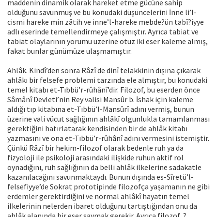
maddenin dinamik olarak hareket etme gücüne sahip
olduğunu savunmuş ve bu konudaki düşüncelerini İnne li’l-
cismi hareke min zâtih ve inne’l-hareke mebde?ün tabî?iyye
adlı eserinde temellendirmeye çalışmıştır. Ayrıca tabiat ve
tabiat olaylarının yorumu üzerine otuz iki eser kaleme almış,
fakat bunlar günümüze ulaşmamıştır.
Ahlâk. Kindî’den sonra Râzî de dinî telakkinin dışına çıkarak
ahlâkı bir felsefe problemi tarzında ele almıştır, bu konudaki
temel kitabı et-Tıbbü’r-rûhânî’dir. Filozof, bu eserden önce
Sâmânî Devleti’nin Rey valisi Mansûr b. İshak için kaleme
aldığı tıp kitabına et-Tıbbü’l-Mansûrî adını vermiş, bunun
üzerine vali vücut sağlığının ahlâkî olgunlukla tamamlanması
gerektiğini hatırlatarak kendisinden bir de ahlâk kitabı
yazmasını ve ona et-Tıbbü’r-rûhânî adını vermesini istemiştir.
Çünkü Râzî bir hekim-filozof olarak bedenle ruh ya da
fizyoloji ile psikoloji arasındaki ilişkide ruhun aktif rol
oynadığını, ruh sağlığının da belli ahlâk ilkelerine sadakatle
kazanılacağını savunmaktaydı. Bunun dışında es-Sîretü’l-
felsefiyye’de Sokrat prototipinde filozofça yaşamanın ne gibi
erdemler gerektirdiğini ve normal ahlâkî hayatın temel
ilkelerinin nelerden ibaret olduğunu tartıştığından onu da
ahlâk alanında bir eser saymak gerekir. Ayrıca filozof, ?