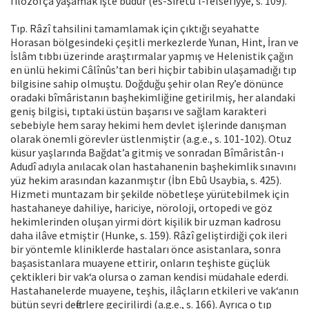
filozofça yaşamak işte budur (es-Sîretü’l-felsefiyye, s. 109).
Tıp. Râzî tahsilini tamamlamak için çıktığı seyahatte
Horasan bölgesindeki çeşitli merkezlerde Yunan, Hint, İran ve
İslâm tıbbı üzerinde araştırmalar yapmış ve Helenistik çağın
en ünlü hekimi Câlînûs’tan beri hiçbir tabibin ulaşamadığı tıp
bilgisine sahip olmuştu. Doğduğu şehir olan Rey’e dönünce
oradaki bîmâristanın başhekimliğine getirilmiş, her alandaki
geniş bilgisi, tıptaki üstün başarısı ve sağlam karakteri
sebebiyle hem saray hekimi hem devlet işlerinde danışman
olarak önemli görevler üstlenmiştir (a.g.e., s. 101-102). Otuz
küsur yaşlarında Bağdat’a gitmiş ve sonradan Bîmâristân-ı
Adudî adıyla anılacak olan hastahanenin başhekimlik sınavını
yüz hekim arasından kazanmıştır (İbn Ebû Usaybia, s. 425).
Hizmeti muntazam bir şekilde nöbetleşe yürütebilmek için
hastahaneye dahiliye, hariciye, nöroloji, ortopedi ve göz
hekimlerinden oluşan yirmi dört kişilik bir uzman kadrosu
daha ilâve etmiştir (Hunke, s. 159). Râzî geliştirdiği çok ileri
bir yöntemle kliniklerde hastaları önce asistanlara, sonra
başasistanlara muayene ettirir, onların teşhiste güçlük
çektikleri bir vak‘a olursa o zaman kendisi müdahale ederdi.
Hastahanelerde muayene, teşhis, ilâçların etkileri ve vak‘anın
bütün seyri defterlere geçirilirdi (a.g.e., s. 166). Ayrıca o tıp