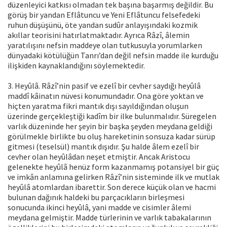
düzenleyici katkısı olmadan tek başına başarmış değildir. Bu
görüş bir yandan Eflâtuncu ve Yeni Eflâtuncu felsefedeki
ruhun düşüşünü, öte yandan sudûr anlayışındaki kozmik
akıllar teorisini hatırlatmaktadır. Ayrıca Râzî, âlemin
yaratılışını nefsin maddeye olan tutkusuyla yorumlarken
dünyadaki kötülüğün Tanrı’dan değil nefsin madde ile kurduğu
ilişkiden kaynaklandığını söylemektedir.
3. Heyûlâ. Râzî’nin pasif ve ezelî bir cevher saydığı heyûlâ
maddî kâinatın nüvesi konumundadır. Ona göre yoktan ve
hiçten yaratma fikri mantık dışı sayıldığından oluşun
üzerinde gerçekleştiği kadîm bir ilke bulunmalıdır. Süregelen
varlık düzeninde her şeyin bir başka şeyden meydana geldiği
görülmekle birlikte bu oluş hareketinin sonsuza kadar sürüp
gitmesi (teselsül) mantık dışıdır. Şu halde âlem ezelî bir
cevher olan heyûlâdan neşet etmiştir. Ancak Aristocu
gelenekte heyûlâ henüz form kazanmamış potansiyel bir güç
ve imkân anlamına gelirken Râzî’nin sisteminde ilk ve mutlak
heyûlâ atomlardan ibarettir. Son derece küçük olan ve hacmi
bulunan dağınık haldeki bu parçacıkların birleşmesi
sonucunda ikinci heyûlâ, yani madde ve cisimler âlemi
meydana gelmiştir. Madde türlerinin ve varlık tabakalarının