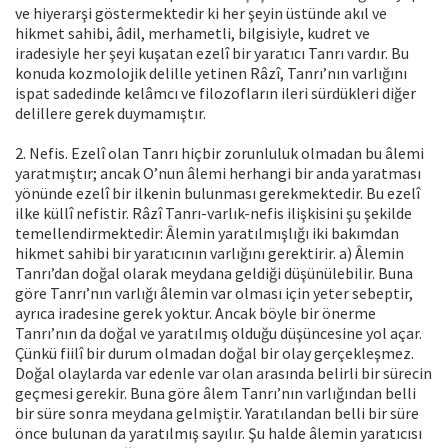
ve hiyerarşi göstermektedir ki her şeyin üstünde akıl ve
hikmet sahibi, âdil, merhametli, bilgisiyle, kudret ve
iradesiyle her şeyi kuşatan ezelî bir yaratıcı Tanrı vardır. Bu
konuda kozmolojik delille yetinen Râzî, Tanrı’nın varlığını
ispat sadedinde kelâmcı ve filozofların ileri sürdükleri diğer
delillere gerek duymamıştır.
2. Nefis. Ezelî olan Tanrı hiçbir zorunluluk olmadan bu âlemi
yaratmıştır; ancak O’nun âlemi herhangi bir anda yaratması
yönünde ezelî bir ilkenin bulunması gerekmektedir. Bu ezelî
ilke küllî nefistir. Râzî Tanrı-varlık-nefis ilişkisini şu şekilde
temellendirmektedir: Âlemin yaratılmışlığı iki bakımdan
hikmet sahibi bir yaratıcının varlığını gerektirir. a) Âlemin
Tanrı’dan doğal olarak meydana geldiği düşünülebilir. Buna
göre Tanrı’nın varlığı âlemin var olması için yeter sebeptir,
ayrıca iradesine gerek yoktur. Ancak böyle bir önerme
Tanrı’nın da doğal ve yaratılmış olduğu düşüncesine yol açar.
Çünkü fiilî bir durum olmadan doğal bir olay gerçekleşmez.
Doğal olaylarda var edenle var olan arasında belirli bir sürecin
geçmesi gerekir. Buna göre âlem Tanrı’nın varlığından belli
bir süre sonra meydana gelmiştir. Yaratılandan belli bir süre
önce bulunan da yaratılmış sayılır. Şu halde âlemin yaratıcısı