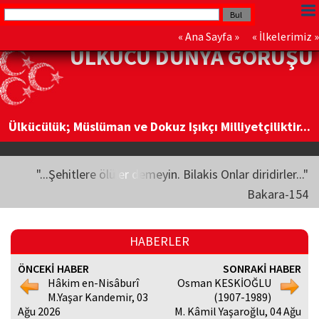
«
Ana Sayfa
» «
İlkelerimiz
»
ÜLKÜCÜ DÜNYA GÖRÜŞÜ
Ülkücülük; Müslüman ve Dokuz Işıkçı Milliyetçiliktir...
"...Şehitlere ölüler demeyin. Bilakis Onlar diridirler..."
Bakara-154
HABERLER
ÖNCEKİ HABER
SONRAKİ HABER
Hâkim en-Nisâburî
Osman KESKİOĞLU
M.Yaşar Kandemir, 03
(1907-1989)
Ağu 2026
M. Kâmil Yaşaroğlu, 04 Ağu