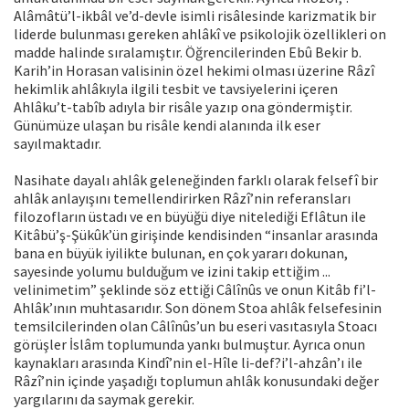
Alâmâtü’l-ikbâl ve’d-devle isimli risâlesinde karizmatik bir
liderde bulunması gereken ahlâkî ve psikolojik özellikleri on
madde halinde sıralamıştır. Öğrencilerinden Ebû Bekir b.
Karih’in Horasan valisinin özel hekimi olması üzerine Râzî
hekimlik ahlâkıyla ilgili tesbit ve tavsiyelerini içeren
Ahlâku’t-tabîb adıyla bir risâle yazıp ona göndermiştir.
Günümüze ulaşan bu risâle kendi alanında ilk eser
sayılmaktadır.
Nasihate dayalı ahlâk geleneğinden farklı olarak felsefî bir
ahlâk anlayışını temellendirirken Râzî’nin referansları
filozofların üstadı ve en büyüğü diye nitelediği Eflâtun ile
Kitâbü’ş-Şükûk’ün girişinde kendisinden “insanlar arasında
bana en büyük iyilikte bulunan, en çok yararı dokunan,
sayesinde yolumu bulduğum ve izini takip ettiğim ...
velinimetim” şeklinde söz ettiği Câlînûs ve onun Kitâb fi’l-
Ahlâk’ının muhtasarıdır. Son dönem Stoa ahlâk felsefesinin
temsilcilerinden olan Câlînûs’un bu eseri vasıtasıyla Stoacı
görüşler İslâm toplumunda yankı bulmuştur. Ayrıca onun
kaynakları arasında Kindî’nin el-Hîle li-def?i’l-ahzân’ı ile
Râzî’nin içinde yaşadığı toplumun ahlâk konusundaki değer
yargılarını da saymak gerekir.