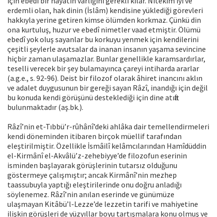
için ebedî bir hayatın varlığını gerekli kılar. Nitekim iyi ve
erdemli olan, hak dinin (İslâm) kendisine yüklediği görevleri
hakkıyla yerine getiren kimse ölümden korkmaz. Çünkü din
ona kurtuluş, huzur ve ebedî nimetler vaad etmiştir. Ölümü
ebedî yok oluş sayanlar bu korkuyu yenmek için kendilerini
çeşitli şeylerle avutsalar da inanan insanın yaşama sevincine
hiçbir zaman ulaşamazlar. Bunlar genellikle karamsardırlar,
teselli verecek bir şey bulamayınca çareyi intiharda ararlar
(a.g.e., s. 92-96). Deist bir filozof olarak âhiret inancını aklın
ve adalet duygusunun bir gereği sayan Râzî, inandığı için değil
bu konuda kendi görüşünü desteklediği için dine atıfta
bulunmaktadır (aş.bk.).
Râzî’nin et-Tıbbü’r-rûhânî’deki ahlâka dair temellendirmeleri
kendi döneminden itibaren birçok müellif tarafından
eleştirilmiştir. Özellikle İsmâilî kelâmcılarından Hamîdüddin
el-Kirmânî el-Akvâlü’z-zehebiyye’de filozofun eserinin
isminden başlayarak görüşlerinin tutarsız olduğunu
göstermeye çalışmıştır; ancak Kirmânî’nin mezhep
taassubuyla yaptığı eleştirilerinde onu doğru anladığı
söylenemez. Râzî’nin anılan eserinde ve günümüze
ulaşmayan Kitâbü’l-Lezze’de lezzetin tarifi ve mahiyetine
ilişkin görüşleri de yüzyıllar boyu tartışmalara konu olmuş ve