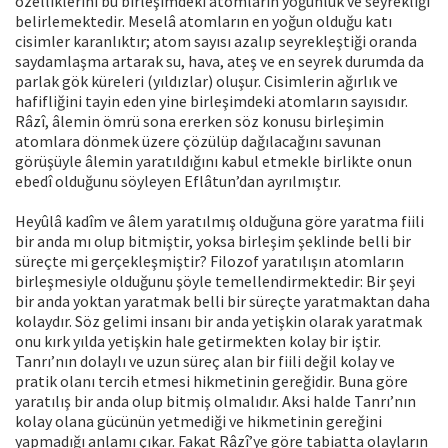
özelliklerini bu birleşimdeki atomların yoğunluk ve seyrekliği
belirlemektedir. Meselâ atomların en yoğun olduğu katı
cisimler karanlıktır; atom sayısı azalıp seyrekleştiği oranda
saydamlaşma artarak su, hava, ateş ve en seyrek durumda da
parlak gök küreleri (yıldızlar) oluşur. Cisimlerin ağırlık ve
hafifliğini tayin eden yine birleşimdeki atomların sayısıdır.
Râzî, âlemin ömrü sona ererken söz konusu birleşimin
atomlara dönmek üzere çözülüp dağılacağını savunan
görüşüyle âlemin yaratıldığını kabul etmekle birlikte onun
ebedî olduğunu söyleyen Eflâtun’dan ayrılmıştır.
Heyûlâ kadîm ve âlem yaratılmış olduğuna göre yaratma fiili
bir anda mı olup bitmiştir, yoksa birleşim şeklinde belli bir
süreçte mi gerçekleşmiştir? Filozof yaratılışın atomların
birleşmesiyle olduğunu şöyle temellendirmektedir: Bir şeyi
bir anda yoktan yaratmak belli bir süreçte yaratmaktan daha
kolaydır. Söz gelimi insanı bir anda yetişkin olarak yaratmak
onu kırk yılda yetişkin hale getirmekten kolay bir iştir.
Tanrı’nın dolaylı ve uzun süreç alan bir fiili değil kolay ve
pratik olanı tercih etmesi hikmetinin gereğidir. Buna göre
yaratılış bir anda olup bitmiş olmalıdır. Aksi halde Tanrı’nın
kolay olana gücünün yetmediği ve hikmetinin gereğini
yapmadığı anlamı çıkar. Fakat Râzî’ye göre tabiatta olayların