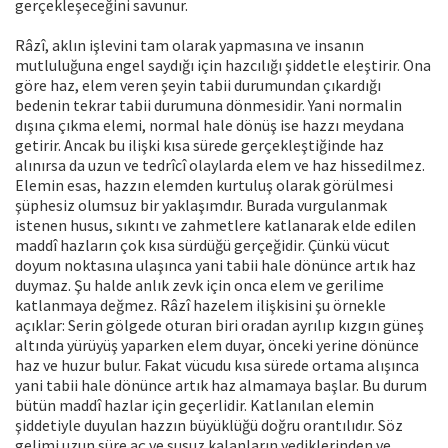
gerçekleşeceğini savunur.
Râzî, aklın işlevini tam olarak yapmasına ve insanın
mutluluğuna engel saydığı için hazcılığı şiddetle eleştirir. Ona
göre haz, elem veren şeyin tabii durumundan çıkardığı
bedenin tekrar tabii durumuna dönmesidir. Yani normalin
dışına çıkma elemi, normal hale dönüş ise hazzı meydana
getirir. Ancak bu ilişki kısa sürede gerçekleştiğinde haz
alınırsa da uzun ve tedrîcî olaylarda elem ve haz hissedilmez.
Elemin esas, hazzın elemden kurtuluş olarak görülmesi
şüphesiz olumsuz bir yaklaşımdır. Burada vurgulanmak
istenen husus, sıkıntı ve zahmetlere katlanarak elde edilen
maddî hazların çok kısa sürdüğü gerçeğidir. Çünkü vücut
doyum noktasına ulaşınca yani tabii hale dönünce artık haz
duymaz. Şu halde anlık zevk için onca elem ve gerilime
katlanmaya değmez. Râzî hazelem ilişkisini şu örnekle
açıklar: Serin gölgede oturan biri oradan ayrılıp kızgın güneş
altında yürüyüş yaparken elem duyar, önceki yerine dönünce
haz ve huzur bulur. Fakat vücudu kısa sürede ortama alışınca
yani tabii hale dönünce artık haz almamaya başlar. Bu durum
bütün maddî hazlar için geçerlidir. Katlanılan elemin
şiddetiyle duyulan hazzın büyüklüğü doğru orantılıdır. Söz
gelimi uzun süre aç ve susuz kalanların yediklerinden ve