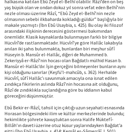
halkasına katılan Ebû Zeyd el-Belhî olabilir. Râzî’den on beş
yaş büyük olan ve ondan dokuz yıl sonra vefat eden Belhî’nin
nezle olması üzerine Râzî, “Ebû Zeyd el-Belhî’nin nezle
olmasının sebebi ilkbaharda kokladığı güldür” başlığıyla bir
makale yazmıştı (İbn Ebû Usaybia, s. 425). Bu olay iki filozof
arasındaki ilişkinin derecesini göstermesi bakımından
önemlidir. Klasik kaynaklarda bulunmayan farklı bir bilgiye
Hücvîrî’de rastlanmaktadır. Hücvîrî’ye göre Hallâc lakabıyla
anılan iki şahıs bulunmakta, bunlardan biri meşhur sûfî
Hüseyin b. Mansûr el-Hallâc, diğeri de Muhammed b.
Zekeriyyâ er-Râzî’nin hocası olan Bağdatlı mülhid Hasan b.
Mansûr el-Hallâc’dır. İşin gerçeğini bilmeyenler bunların aynı
kişi olduğunu sanırlar (Keşfü’l-mahcûb, s. 362). Herhalde
Hücvîrî, sûfî Hallâc’ı savunmak amacıyla ona isnat edilen
zındıkça fikirlerin aslında Râzî’nin hocasına ait olduğunu,
Râzî de zındıklıkla suçlandığına göre bu iddianın kabul
göreceğini düşünmüştür.
Ebû Bekir er-Râzî, tahsil için çıktığı uzun seyahati esnasında
Horasan bölgesindeki ilim ve kültür merkezlerinde bulundu;
hekimlikte şöhrete kavuştuktan sonra Halife Müktefî-
Billâh’ın daveti üzerine otuz küsur yaşlarındayken Bağdat’a
gitti (İbn Ebû Usaybia, s. 414; Kemâl es-Sâmerrâî, I, 501).