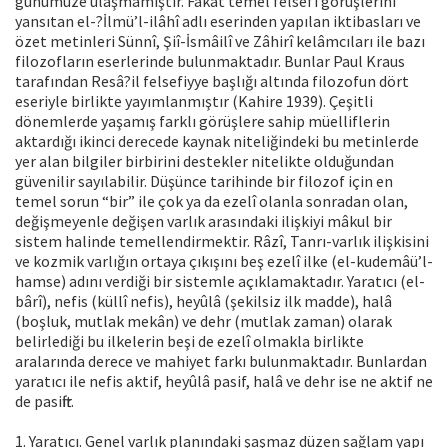
günümüze ulaşmamıştır. Fakat temel felsefî görüşlerini
yansıtan el-?İlmü’l-ilâhî adlı eserinden yapılan iktibasları ve
özet metinleri Sünnî, Şiî-İsmâilî ve Zâhirî kelâmcıları ile bazı
filozofların eserlerinde bulunmaktadır. Bunlar Paul Kraus
tarafından Resâ?il felsefiyye başlığı altında filozofun dört
eseriyle birlikte yayımlanmıştır (Kahire 1939). Çeşitli
dönemlerde yaşamış farklı görüşlere sahip müelliflerin
aktardığı ikinci derecede kaynak niteliğindeki bu metinlerde
yer alan bilgiler birbirini destekler nitelikte olduğundan
güvenilir sayılabilir. Düşünce tarihinde bir filozof için en
temel sorun “bir” ile çok ya da ezelî olanla sonradan olan,
değişmeyenle değişen varlık arasındaki ilişkiyi mâkul bir
sistem halinde temellendirmektir. Râzî, Tanrı-varlık ilişkisini
ve kozmik varlığın ortaya çıkışını beş ezelî ilke (el-kudemâü’l-
hamse) adını verdiği bir sistemle açıklamaktadır. Yaratıcı (el-
bârî), nefis (küllî nefis), heyûlâ (şekilsiz ilk madde), halâ
(boşluk, mutlak mekân) ve dehr (mutlak zaman) olarak
belirlediği bu ilkelerin beşi de ezelî olmakla birlikte
aralarında derece ve mahiyet farkı bulunmaktadır. Bunlardan
yaratıcı ile nefis aktif, heyûlâ pasif, halâ ve dehr ise ne aktif ne
de pasiftir.
1. Yaratıcı. Genel varlık planındaki şaşmaz düzen sağlam yapı