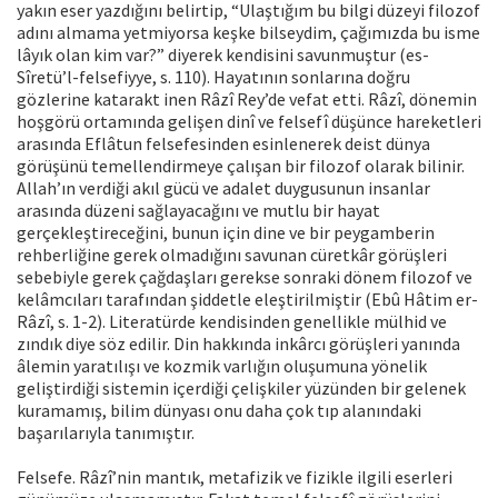
yakın eser yazdığını belirtip, “Ulaştığım bu bilgi düzeyi filozof
adını almama yetmiyorsa keşke bilseydim, çağımızda bu isme
lâyık olan kim var?” diyerek kendisini savunmuştur (es-
Sîretü’l-felsefiyye, s. 110). Hayatının sonlarına doğru
gözlerine katarakt inen Râzî Rey’de vefat etti. Râzî, dönemin
hoşgörü ortamında gelişen dinî ve felsefî düşünce hareketleri
arasında Eflâtun felsefesinden esinlenerek deist dünya
görüşünü temellendirmeye çalışan bir filozof olarak bilinir.
Allah’ın verdiği akıl gücü ve adalet duygusunun insanlar
arasında düzeni sağlayacağını ve mutlu bir hayat
gerçekleştireceğini, bunun için dine ve bir peygamberin
rehberliğine gerek olmadığını savunan cüretkâr görüşleri
sebebiyle gerek çağdaşları gerekse sonraki dönem filozof ve
kelâmcıları tarafından şiddetle eleştirilmiştir (Ebû Hâtim er-
Râzî, s. 1-2). Literatürde kendisinden genellikle mülhid ve
zındık diye söz edilir. Din hakkında inkârcı görüşleri yanında
âlemin yaratılışı ve kozmik varlığın oluşumuna yönelik
geliştirdiği sistemin içerdiği çelişkiler yüzünden bir gelenek
kuramamış, bilim dünyası onu daha çok tıp alanındaki
başarılarıyla tanımıştır.
Felsefe. Râzî’nin mantık, metafizik ve fizikle ilgili eserleri