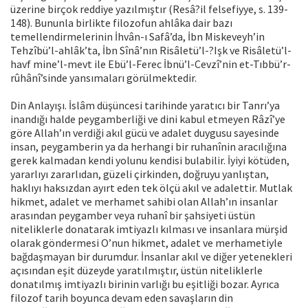
üzerine birçok reddiye yazılmıştır (Resâ?il felsefiyye, s. 139-
148). Bununla birlikte filozofun ahlâka dair bazı
temellendirmelerinin İhvân-ı Safâ’da, İbn Miskeveyh’in
Tehzîbü’l-ahlâk’ta, İbn Sînâ’nın Risâletü’l-?Işk ve Risâletü’l-
havf mine’l-mevt ile Ebü’l-Ferec İbnü’l-Cevzî’nin et-Tıbbü’r-
rûhânî’sinde yansımaları görülmektedir.
Din Anlayışı. İslâm düşüncesi tarihinde yaratıcı bir Tanrı’ya
inandığı halde peygamberliği ve dini kabul etmeyen Râzî’ye
göre Allah’ın verdiği akıl gücü ve adalet duygusu sayesinde
insan, peygamberin ya da herhangi bir ruhanînin aracılığına
gerek kalmadan kendi yolunu kendisi bulabilir. İyiyi kötüden,
yararlıyı zararlıdan, güzeli çirkinden, doğruyu yanlıştan,
haklıyı haksızdan ayırt eden tek ölçü akıl ve adalettir. Mutlak
hikmet, adalet ve merhamet sahibi olan Allah’ın insanlar
arasından peygamber veya ruhanî bir şahsiyeti üstün
niteliklerle donatarak imtiyazlı kılması ve insanlara mürşid
olarak göndermesi O’nun hikmet, adalet ve merhametiyle
bağdaşmayan bir durumdur. İnsanlar akıl ve diğer yetenekleri
açısından eşit düzeyde yaratılmıştır, üstün niteliklerle
donatılmış imtiyazlı birinin varlığı bu eşitliği bozar. Ayrıca
filozof tarih boyunca devam eden savaşların din