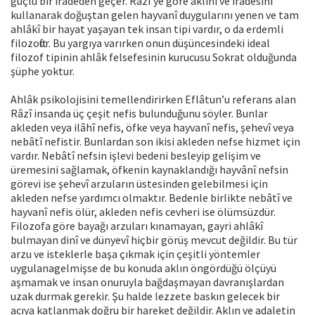
güçlü bir iradeden geçer. Râzî’ye göre aklını ve iradesini
kullanarak doğuştan gelen hayvanî duygularını yenen ve tam
ahlâkî bir hayat yaşayan tek insan tipi vardır, o da erdemli
filozoftur. Bu yargıya varırken onun düşüncesindeki ideal
filozof tipinin ahlâk felsefesinin kurucusu Sokrat olduğunda
şüphe yoktur.
Ahlâk psikolojisini temellendirirken Eflâtun’u referans alan
Râzî insanda üç çeşit nefis bulunduğunu söyler. Bunlar
akleden veya ilâhî nefis, öfke veya hayvanî nefis, şehevî veya
nebâtî nefistir. Bunlardan son ikisi akleden nefse hizmet için
vardır. Nebâtî nefsin işlevi bedeni besleyip gelişim ve
üremesini sağlamak, öfkenin kaynaklandığı hayvânî nefsin
görevi ise şehevî arzuların üstesinden gelebilmesi için
akleden nefse yardımcı olmaktır. Bedenle birlikte nebâtî ve
hayvanî nefis ölür, akleden nefis cevheri ise ölümsüzdür.
Filozofa göre bayağı arzuları kınamayan, gayri ahlâkî
bulmayan dinî ve dünyevî hiçbir görüş mevcut değildir. Bu tür
arzu ve isteklerle başa çıkmak için çeşitli yöntemler
uygulanagelmişse de bu konuda aklın öngördüğü ölçüyü
aşmamak ve insan onuruyla bağdaşmayan davranışlardan
uzak durmak gerekir. Şu halde lezzete baskın gelecek bir
acıya katlanmak doğru bir hareket değildir. Aklın ve adaletin