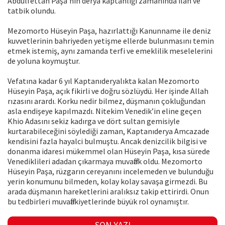
Abdülfettah Paşa’nın derya kaptanlığı zamanında ilan ve
tatbik olundu.
Mezomorto Hüseyin Paşa, hazırlattığı Kanunname ile deniz
kuvvetlerinin bahriyeden yetişme ellerde bulunmasını temin
etmek istemiş, aynı zamanda terfi ve emeklilik meselelerini
de yoluna koymuştur.
Vefatına kadar 6 yıl Kaptanıderyalıkta kalan Mezomorto
Hüseyin Paşa, açık fikirli ve doğru sözlüydü. Her işinde Allah
rızasını arardı. Korku nedir bilmez, düşmanın çokluğundan
asla endişeye kapılmazdı. Nitekim Venedik’in eline geçen
Khio Adasını sekiz kadırga ve dört sultan gemisiyle
kurtarabileceğini söylediği zaman, Kaptanıderya Amcazade
kendisini fazla hayalci bulmuştu. Ancak denizcilik bilgisi ve
donanma idaresi mükemmel olan Hüseyin Paşa, kısa sürede
Venediklileri adadan çıkarmaya muvaffak oldu. Mezomorto
Hüseyin Paşa, rüzgarın cereyanını incelemeden ve bulunduğu
yerin konumunu bilmeden, kolay kolay savaşa girmezdi. Bu
arada düşmanın hareketlerini aralıksız takip ettirirdi. Onun
bu tedbirleri muvaffakiyetlerinde büyük rol oynamıştır.
SON YAZI