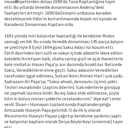
muvaffakiyetlerden dolayı 1690’da Tuna Kaptanlığına tayin
etti. Bu yıllarda Venedik donanmasının Akdeniz’deki
faaliyetleri artmıştı. 1690’daOsmanlı ordusunu karadan
destekleyerek Vidin’in kurtarılmasında büyük rol oynadı ve
Karadeniz Donanması Kaptanı oldu.
1691 yılında miri kalyonlar kaptanlığı ile kendisine Rodos
sancağı verildi. Bu sırada Venedik donanması 145 parça kalyon
ve çektiriyle 8 Eylül 1694 günü Sakız Adası’na hücum etti.
Fatih devrinden beri sulh ve sükun içinde adaletle idare edilen
kaledeki Hıristiyan halk, silaha sarılıp gizli ve açık ihanetlerle
kale muhafızı Hasan Paşa’yı zor durumda bıraktılar. Neticede
Sakız, Venediklilerin eline geçti. Sakız adasının Venedikliler
tarafından işgal edilmesi, Sultan İkinci Ahmet Han’ı çok üzdü.
Sadrazam Ali Paşa’ya; “Sakız ahvali, derunumı (içimi) yaktı.
Teshiri muradımdır (zaptını dilerim). İcab edenlerle görüşüp
ne yapmak lazımsa bildir. Bu kış Sakız elde edilmezse, şöyle
bilin ki bütün reisleri şiddetle cezalandırırım.” diye kat’i emir
verdi. Divan-ı Hümayun toplantısında Kaptanıderyalığa
Amcazade Hüseyin Paşa getirildi. O da ilk iş olarak
Mezomorto Hüseyin Paşayı çağırtıp kendisine yardımcı yaptı
ve kalyonlar kaptanı olarak Derya Beylerbeyi (oramiral) tayin
etti.