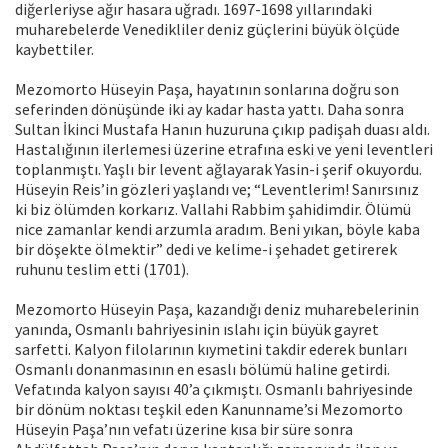
diğerleriyse ağır hasara uğradı. 1697-1698 yıllarındaki
muharebelerde Venedikliler deniz güçlerini büyük ölçüde
kaybettiler.
Mezomorto Hüseyin Paşa, hayatının sonlarına doğru son
seferinden dönüşünde iki ay kadar hasta yattı. Daha sonra
Sultan İkinci Mustafa Hanın huzuruna çıkıp padişah duası aldı.
Hastalığının ilerlemesi üzerine etrafına eski ve yeni leventleri
toplanmıştı. Yaşlı bir levent ağlayarak Yasin-i şerif okuyordu.
Hüseyin Reis’in gözleri yaşlandı ve; “Leventlerim! Sanırsınız
ki biz ölümden korkarız. Vallahi Rabbim şahidimdir. Ölümü
nice zamanlar kendi arzumla aradım. Beni yıkan, böyle kaba
bir döşekte ölmektir” dedi ve kelime-i şehadet getirerek
ruhunu teslim etti (1701).
Mezomorto Hüseyin Paşa, kazandığı deniz muharebelerinin
yanında, Osmanlı bahriyesinin ıslahı için büyük gayret
sarfetti. Kalyon filolarının kıymetini takdir ederek bunları
Osmanlı donanmasının en esaslı bölümü haline getirdi.
Vefatında kalyon sayısı 40’a çıkmıştı. Osmanlı bahriyesinde
bir dönüm noktası teşkil eden Kanunname’si Mezomorto
Hüseyin Paşa’nın vefatı üzerine kısa bir süre sonra