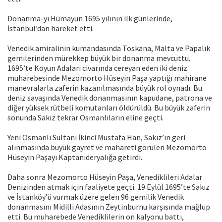
Donanma-yı Hümayun 1695 yılının ilk günlerinde,
İstanbul’dan hareket etti.
Venedik amiralinin kumandasında Toskana, Malta ve Papalık
gemilerinden mürekkep büyük bir donanma mevcuttu.
1695’te Koyun Adaları civarında cereyan eden iki deniz
muharebesinde Mezomorto Hüseyin Paşa yaptığı mahirane
manevralarla zaferin kazanılmasında büyük rol oynadı. Bu
deniz savaşında Venedik donanmasının kapudane, patrona ve
diğer yüksek rütbeli komutanları öldürüldü. Bu büyük zaferin
sonunda Sakız tekrar Osmanlıların eline geçti.
Yeni Osmanlı Sultanı İkinci Mustafa Han, Sakız’ın geri
alınmasında büyük gayret ve mahareti görülen Mezomorto
Hüseyin Paşayı Kaptanıderyalığa getirdi.
Daha sonra Mezomorto Hüseyin Paşa, Venediklileri Adalar
Denizinden atmak için faaliyete geçti. 19 Eylül 1695’te Sakız
ve İstanköy’ü vurmak üzere gelen 96 gemilik Venedik
donanmasını Midilli Adasının Zeytinburnu karşısında mağlup
etti. Bu muharebede Venediklilerin on kalyonu battı,