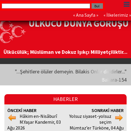
«
Ana Sayfa
» «
İlkelerimiz
»
ÜLKÜCÜ DÜNYA GÖRÜŞÜ
Ülkücülük; Müslüman ve Dokuz Işıkçı Milliyetçiliktir...
"...Şehitlere ölüler demeyin. Bilakis Onlar diridirler..."
Bakara-154
HABERLER
ÖNCEKİ HABER
SONRAKİ HABER
Hâkim en-Nisâburî
Yolsuz siyaset-yolsuz
M.Yaşar Kandemir, 03
seçim
Ağu 2026
Mümtaz’er Türköne, 04 Ağu