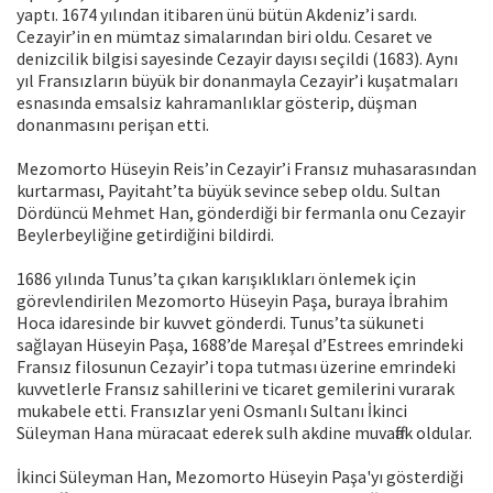
yaptı. 1674 yılından itibaren ünü bütün Akdeniz’i sardı.
Cezayir’in en mümtaz simalarından biri oldu. Cesaret ve
denizcilik bilgisi sayesinde Cezayir dayısı seçildi (1683). Aynı
yıl Fransızların büyük bir donanmayla Cezayir’i kuşatmaları
esnasında emsalsiz kahramanlıklar gösterip, düşman
donanmasını perişan etti.
Mezomorto Hüseyin Reis’in Cezayir’i Fransız muhasarasından
kurtarması, Payitaht’ta büyük sevince sebep oldu. Sultan
Dördüncü Mehmet Han, gönderdiği bir fermanla onu Cezayir
Beylerbeyliğine getirdiğini bildirdi.
1686 yılında Tunus’ta çıkan karışıklıkları önlemek için
görevlendirilen Mezomorto Hüseyin Paşa, buraya İbrahim
Hoca idaresinde bir kuvvet gönderdi. Tunus’ta sükuneti
sağlayan Hüseyin Paşa, 1688’de Mareşal d’Estrees emrindeki
Fransız filosunun Cezayir’i topa tutması üzerine emrindeki
kuvvetlerle Fransız sahillerini ve ticaret gemilerini vurarak
mukabele etti. Fransızlar yeni Osmanlı Sultanı İkinci
Süleyman Hana müracaat ederek sulh akdine muvaffak oldular.
İkinci Süleyman Han, Mezomorto Hüseyin Paşa'yı gösterdiği