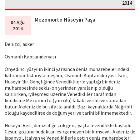
2014
Mezomorto Hüseyin Paşa
04 Ağu
2014
Denizci, asker
Osmanlı Kaptanıderyası
Onyedinci yüzyılın ikinci yarısında deniz muharebelerindeki
kahramanlıklarıyla meşhur, Osmanlı Kaptanıderyası. İsmi,
Hüseyin’dir. Gençliğinde Venediklilerle yaptığı bir deniz
muharebesinde sekiz-on yerinden yaralanıp öldüğü
sanılırken, iyileşmesi üzerine Venedikliler tarafından
kendisine Mezomorto (yarı ölü) lakabı verildi ve sonradan
bütün Akdeniz’de bu sıfatla anıldı. Bazı kaynaklarda Mağribli
olduğu kaydedilirse de doğum yeri ve tarihi bilinmemektedir.
Hüseyin Reis, denizciliğe çok genç yaşta levendlikle başladı.
Cesur, gözünü budaktan esirgemeyen bir kimseydi. Akdeniz’de
İspanyol, İtalyan ve Venediklilerle çetin deniz muharebeleri