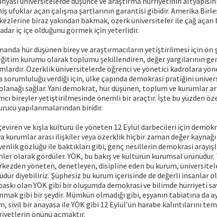
ünyası üniversitelerde düşünce ve araştırma hürriyetinin altyapısını
iş ufuklar açan çalışma şartlarının garantisi gibidir. Amerika Birle
ezlerine biraz yakından bakmak, özerk üniversiteler ile çağ açan 
adar iç içe olduğunu görmek için yeterlidir.
manda hür düşünen birey ve araştırmacıların yetiştirilmesi için ön şa
 eğitim kurumu olarak toplumu şekillendiren, değer yargılarının ge
mlardır. Özerklik üniversitelerde öğrenci ve yönetici kadrolara yö
sorumluluğu verdiği için, ülke çapında demokrasi pratiğini ünivers
lanağı sağlar. Yani demokrat, hür düşünen, toplum ve kurumlar aras
mcı bireyler yetiştirilmesinde önemli bir araçtır. İşte bu yüzden öze
rucu yapılanmalarından biridir.
eviren ve kışla kültürü ile yöneten 12 Eylül darbecileri için demokr
a kurumlar arası ilişkiler veya özerklik hiçbir zaman değer kaynağı
venlik gözlüğü ile baktıkları gibi, genç nesillerin demokrasi arayışl
ler olarak gördüler. YÖK, bu bakış ve kültürün kurumsal ürünüdür
rkezden yöneten, denetleyen, disipline eden bu kurum, üniversitel
ür diyebiliriz. Şüphesiz bu kurum içerisinde de değerli insanlar olab
baskı olan YÖK gibi bir oluşumda demokrasi ve bilimde hürriyeti s
mak gibi bir şeydir. Mümkün olmadığı gibi, eşyanın tabiatına da ay
m, sivil bir anayasa ile YÖK gibi 12 Eylül’ün harabe kalıntılarını te
riyetlerin önünü açmaktır.