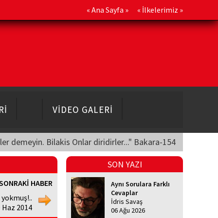
«
Ana Sayfa
» «
İlkelerimiz
»
Rİ
VİDEO GALERİ
üler demeyin. Bilakis Onlar diridirler..." Bakara-154
SON YAZI
SONRAKİ HABER
Aynı Sorulara Farklı
Cevaplar
k yokmuş!..
İdris Savaş
 Haz 2014
06 Ağu 2026