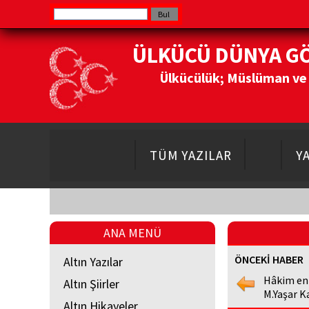
ÜLKÜCÜ DÜNYA G
Ülkücülük; Müslüman ve Do
TÜM YAZILAR
Y
ANA MENÜ
ÖNCEKİ HABER
Altın Yazılar
Hâkim en
Altın Şiirler
M.Yaşar K
Altın Hikayeler