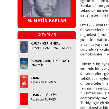
eğitim ve bilim d
Bunlar bilime gen
teknolojinin merk
gelişmelerin ne k
M. METİN KAPLAN
Özerklik, aynı za
üniversiteler bir
KİTAPLAR
olgunlaştığı kuru
yönetime katılma 
KUR'AN-KERİM MEALİ
arasında yaşama o
ELMALILI HAMDİ YAZIR MEÂLİ
sorumlu ve katılı
demokrasilerin ku
PEYGAMBERİMİZİN HAYATI
Ülkemizi kışlaya ç
İrfan YÜCEL
sorumlu birey vey
üniversitelere gü
9 IŞIK
tehdit eden eylem
Alparslan TÜRKEŞ
üniversiteleri me
rejiminin sembolüd
Kurumsal varlığı 
9 IŞIK VE TÜRKÝYE
demokrasiyi savun
Alparslan TÜRKEŞ
Türkiye için çözü
demokrasi ve hür