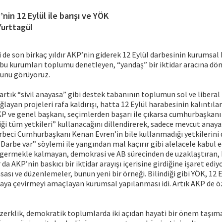
’nin 12 Eylül ile barışı ve YÖK
 Yurttagül
i de son birkaç yıldır AKP’nin giderek 12 Eylül darbesinin kurumsal 
e bu kurumları toplumu denetleyen, “yandaş” bir iktidar aracına d
ğunu görüyoruz.
artık “sivil anayasa” gibi destek tabanının toplumun sol ve liberal
layan projeleri rafa kaldırışı, hatta 12 Eylül harabesinin kalıntılar
AKP ve genel başkanı, seçimlerden başarı ile çıkarsa cumhurbaşkanı
ği tüm yetkileri” kullanacağını dillendirerek, sadece mevcut anay
rbeci Cumhurbaşkanı Kenan Evren’in bile kullanmadığı yetkilerini 
 “Darbe var” söylemi ile yangından mal kaçırır gibi alelacele kabul e
e germekle kalmayan, demokrasi ve AB sürecinden de uzaklaştıran, 
da AKP’nin baskıcı bir iktidar arayışı içerisine girdiğine işaret ed
sası ve düzenlemeler, bunun yeni bir örneği. Bilindiği gibi YÖK, 12 
şlaya çevirmeyi amaçlayan kurumsal yapılanması idi. Artık AKP de ö
zerklik, demokratik toplumlarda iki açıdan hayati bir önem taşım