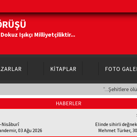
ÖRÜŞÜ
kuz Işıkçı Milliyetçiliktir...
AZARLAR
KİTAPLAR
FOTO GALE
"...Şehitlere öl
HABERLER
-Nisâburî
Elinde sihirli değne
andemir, 03 Ağu 2026
Mehmet Türker, 30