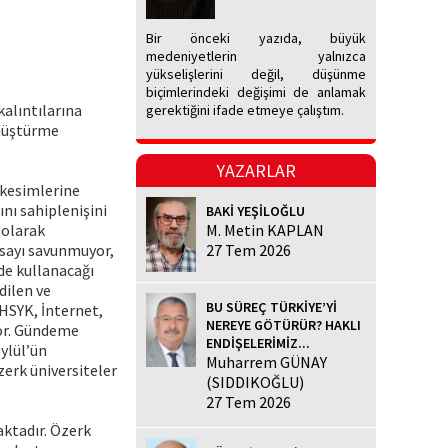
Bir önceki yazıda, büyük
medeniyetlerin yalnızca
yükselişlerini değil, düşünme
biçimlerindeki değişimi de anlamak
kalıntılarına
gerektiğini ifade etmeye çalıştım.
önüştürme
YAZARLAR
 kesimlerine
ını sahiplenişini
BAKİ YEŞİLOĞLU
 olarak
M. Metin KAPLAN
asayı savunmuyor,
27 Tem 2026
de kullanacağı
dilen ve
BU SÜREÇ TÜRKİYE’Yİ
HSYK, İnternet,
NEREYE GÖTÜRÜR? HAKLI
iyor. Gündeme
ENDİŞELERİMİZ...
Eylül’ün
Muharrem GÜNAY
zerk üniversiteler
(SIDDIKOĞLU)
27 Tem 2026
aktadır. Özerk