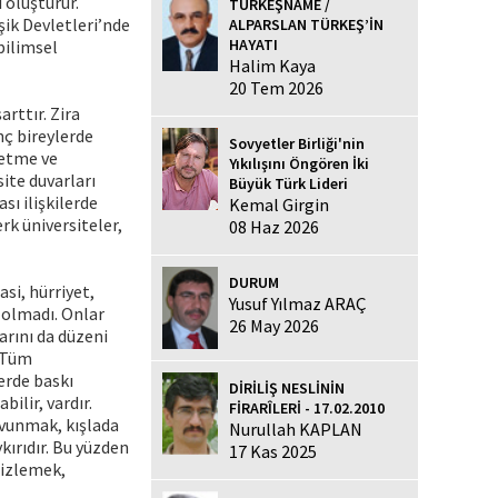
 oluşturur.
TÜRKEŞNAME /
şik Devletleri’nde
ALPARSLAN TÜRKEŞ’İN
HAYATI
bilimsel
Halim Kaya
20 Tem 2026
rttır. Zira
nç bireylerde
Sovyetler Birliği'nin
netme ve
Yıkılışını Öngören İki
ite duvarları
Büyük Türk Lideri
ı ilişkilerde
Kemal Girgin
rk üniversiteler,
08 Haz 2026
DURUM
asi, hürriyet,
Yusuf Yılmaz ARAÇ
 olmadı. Onlar
26 May 2026
arını da düzeni
. Tüm
erde baskı
DİRİLİŞ NESLİNİN
ilir, vardır.
FİRARÎLERİ - 17.02.2010
avunmak, kışlada
Nurullah KAPLAN
kırıdır. Bu yüzden
17 Kas 2025
mizlemek,