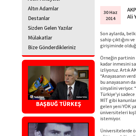
Altın Adamlar
AKP
30 Haz
Ali
Destanlar
2014
Sizden Gelen Yazılar
Son aylarda, belk
Mülakatlar
sahip çıktığını v
girişiminde oldu
Bize Gönderdikleriniz
Örneğin partinin 
kadar inmesini sağ
izliyoruz. Artık 
“Anayasanın verdi
bu anayasanın da
sinyalini veriyor.
Türkiye’yi sadec
MİT gibi kanunlar 
BAŞBUĞ TÜRKEŞ
gelen yeni YÖK ya
üniversiteleri kı
istemiyor.
Üniversitelerde ö