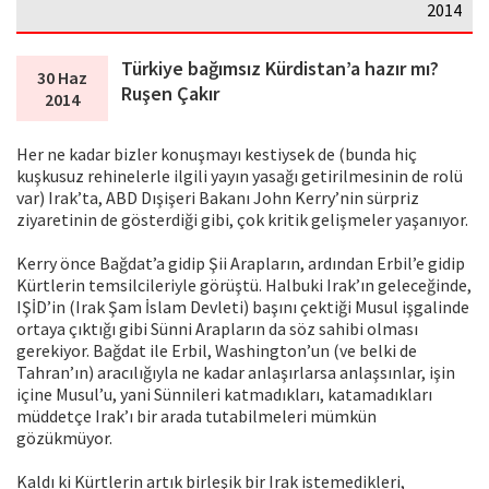
2014
Türkiye bağımsız Kürdistan’a hazır mı?
30 Haz
Ruşen Çakır
2014
Her ne kadar bizler konuşmayı kestiysek de (bunda hiç
kuşkusuz rehinelerle ilgili yayın yasağı getirilmesinin de rolü
var) Irak’ta, ABD Dışişeri Bakanı John Kerry’nin sürpriz
ziyaretinin de gösterdiği gibi, çok kritik gelişmeler yaşanıyor.
Kerry önce Bağdat’a gidip Şii Arapların, ardından Erbil’e gidip
Kürtlerin temsilcileriyle görüştü. Halbuki Irak’ın geleceğinde,
IŞİD’in (Irak Şam İslam Devleti) başını çektiği Musul işgalinde
ortaya çıktığı gibi Sünni Arapların da söz sahibi olması
gerekiyor. Bağdat ile Erbil, Washington’un (ve belki de
Tahran’ın) aracılığıyla ne kadar anlaşırlarsa anlaşsınlar, işin
içine Musul’u, yani Sünnileri katmadıkları, katamadıkları
müddetçe Irak’ı bir arada tutabilmeleri mümkün
gözükmüyor.
Kaldı ki Kürtlerin artık birleşik bir Irak istemedikleri,