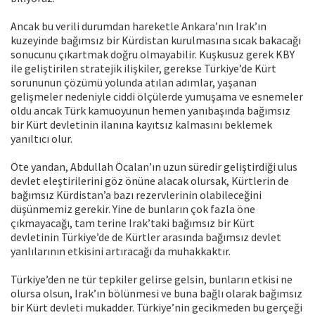
Ancak bu verili durumdan hareketle Ankara’nın Irak’ın
kuzeyinde bağımsız bir Kürdistan kurulmasına sıcak bakacağı
sonucunu çıkartmak doğru olmayabilir. Kuşkusuz gerek KBY
ile geliştirilen stratejik ilişkiler, gerekse Türkiye’de Kürt
sorununun çözümü yolunda atılan adımlar, yaşanan
gelişmeler nedeniyle ciddi ölçülerde yumuşama ve esnemeler
oldu ancak Türk kamuoyunun hemen yanıbaşında bağımsız
bir Kürt devletinin ilanına kayıtsız kalmasını beklemek
yanıltıcı olur.
Öte yandan, Abdullah Öcalan’ın uzun süredir geliştirdiği ulus
devlet eleştirilerini göz önüne alacak olursak, Kürtlerin de
bağımsız Kürdistan’a bazı rezervlerinin olabileceğini
düşünmemiz gerekir. Yine de bunların çok fazla öne
çıkmayacağı, tam terine Irak’taki bağımsız bir Kürt
devletinin Türkiye’de de Kürtler arasında bağımsız devlet
yanlılarının etkisini artıracağı da muhakkaktır.
Türkiye’den ne tür tepkiler gelirse gelsin, bunların etkisi ne
olursa olsun, Irak’ın bölünmesi ve buna bağlı olarak bağımsız
bir Kürt devleti mukadder. Türkiye’nin gecikmeden bu gerçeği