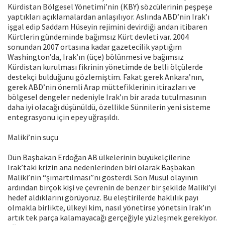
Kürdistan Bölgesel Yönetimi’nin (KBY) sözcülerinin peşpeşe
yaptıkları açıklamalardan anlaşılıyor. Aslında ABD’nin Irak’ı
işgal edip Saddam Hüseyin rejimini devirdiği andan itibaren
Kürtlerin gündeminde bağımsız Kürt devleti var. 2004
sonundan 2007 ortasına kadar gazetecilik yaptığım
Washington’da, Irak’ın (üçe) bölünmesi ve bağımsız
Kürdistan kurulması fikrinin yönetimde de belli ölçülerde
destekçi bulduğunu gözlemiştim. Fakat gerek Ankara’nın,
gerek ABD’nin önemli Arap müttefiklerinin itirazları ve
bölgesel dengeler nedeniyle Irak’ın bir arada tutulmasının
daha iyi olacağı düşünüldü, özellikle Sünnilerin yeni sisteme
entegrasyonu için epey uğraşıldı.
Maliki’nin suçu
Dün Başbakan Erdoğan AB ülkelerinin büyükelçilerine
Irak’taki krizin ana nedenlerinden biri olarak Başbakan
Maliki’nin “şımartılması”nı gösterdi. Son Musul olayının
ardından birçok kişi ve çevrenin de benzer bir şekilde Maliki’yi
hedef aldıklarını görüyoruz. Bu eleştirilerde haklılık payı
olmakla birlikte, ülkeyi kim, nasıl yönetirse yönetsin Irak’ın
artık tek parça kalamayacağı gerçeğiyle yüzleşmek gerekiyor.