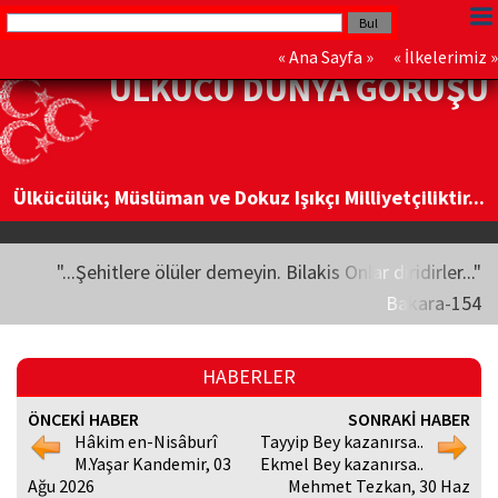
«
Ana Sayfa
» «
İlkelerimiz
»
ÜLKÜCÜ DÜNYA GÖRÜŞÜ
Ülkücülük; Müslüman ve Dokuz Işıkçı Milliyetçiliktir...
"...Şehitlere ölüler demeyin. Bilakis Onlar diridirler..."
Bakara-154
HABERLER
ÖNCEKİ HABER
SONRAKİ HABER
Hâkim en-Nisâburî
Tayyip Bey kazanırsa..
M.Yaşar Kandemir, 03
Ekmel Bey kazanırsa..
Ağu 2026
Mehmet Tezkan, 30 Haz