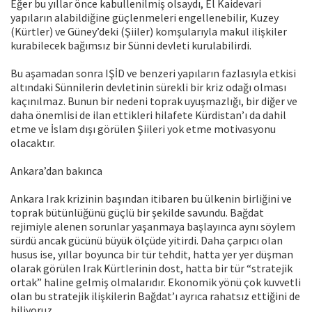
Eğer bu yıllar önce kabullenilmiş olsaydı, El Kaidevari
yapıların alabildiğine güçlenmeleri engellenebilir, Kuzey
(Kürtler) ve Güney’deki (Şiiler) komşularıyla makul ilişkiler
kurabilecek bağımsız bir Sünni devleti kurulabilirdi.
Bu aşamadan sonra IŞİD ve benzeri yapıların fazlasıyla etkisi
altındaki Sünnilerin devletinin sürekli bir kriz odağı olması
kaçınılmaz. Bunun bir nedeni toprak uyuşmazlığı, bir diğer ve
daha önemlisi de ilan ettikleri hilafete Kürdistan’ı da dahil
etme ve İslam dışı görülen Şiileri yok etme motivasyonu
olacaktır.
Ankara’dan bakınca
Ankara Irak krizinin başından itibaren bu ülkenin birliğini ve
toprak bütünlüğünü güçlü bir şekilde savundu. Bağdat
rejimiyle alenen sorunlar yaşanmaya başlayınca aynı söylem
sürdü ancak gücünü büyük ölçüde yitirdi. Daha çarpıcı olan
husus ise, yıllar boyunca bir tür tehdit, hatta yer yer düşman
olarak görülen Irak Kürtlerinin dost, hatta bir tür “stratejik
ortak” haline gelmiş olmalarıdır. Ekonomik yönü çok kuvvetli
olan bu stratejik ilişkilerin Bağdat’ı ayrıca rahatsız ettiğini de
biliyoruz.