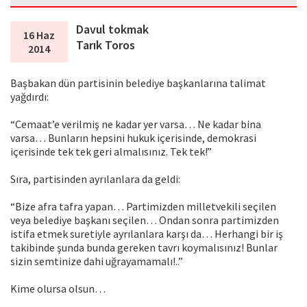
Davul tokmak
16 Haz
Tarık Toros
2014
Başbakan dün partisinin belediye başkanlarına talimat
yağdırdı:
“Cemaat’e verilmiş ne kadar yer varsa… Ne kadar bina
varsa… Bunların hepsini hukuk içerisinde, demokrasi
içerisinde tek tek geri almalısınız. Tek tek!”
Sıra, partisinden ayrılanlara da geldi:
“Bize afra tafra yapan… Partimizden milletvekili seçilen
veya belediye başkanı seçilen… Ondan sonra partimizden
istifa etmek suretiyle ayrılanlara karşı da… Herhangi bir iş
takibinde şunda bunda gereken tavrı koymalısınız! Bunlar
sizin semtinize dahi uğrayamamalı!..”
Kime olursa olsun…