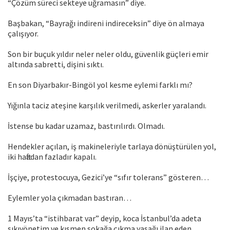
“Çözüm süreci sekteye uğramasın” diye.
Başbakan, “Bayrağı indireni indireceksin” diye ön almaya
çalışıyor.
Son bir buçuk yıldır neler neler oldu, güvenlik güçleri emir
altında sabretti, dişini sıktı.
En son Diyarbakır-Bingöl yol kesme eylemi farklı mı?
Yığınla taciz ateşine karşılık verilmedi, askerler yaralandı.
İstense bu kadar uzamaz, bastırılırdı. Olmadı.
Hendekler açılan, iş makineleriyle tarlaya dönüştürülen yol,
iki haftadan fazladır kapalı.
İşçiye, protestocuya, Gezici’ye “sıfır tolerans” gösteren…
Eylemler yola çıkmadan bastıran…
1 Mayıs’ta “istihbarat var” deyip, koca İstanbul’da adeta
sıkıyönetim ve kısmen sokağa çıkma yasağı ilan eden