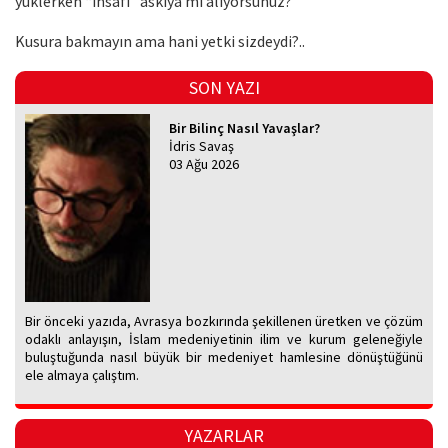
yüklerken “insafı” askıya mı alıyorsunuz?
Kusura bakmayın ama hani yetki sizdeydi?..
SON YAZI
Bir Bilinç Nasıl Yavaşlar?
İdris Savaş
03 Ağu 2026
Bir önceki yazıda, Avrasya bozkırında şekillenen üretken ve çözüm
odaklı anlayışın, İslam medeniyetinin ilim ve kurum geleneğiyle
buluştuğunda nasıl büyük bir medeniyet hamlesine dönüştüğünü
ele almaya çalıştım.
YAZARLAR