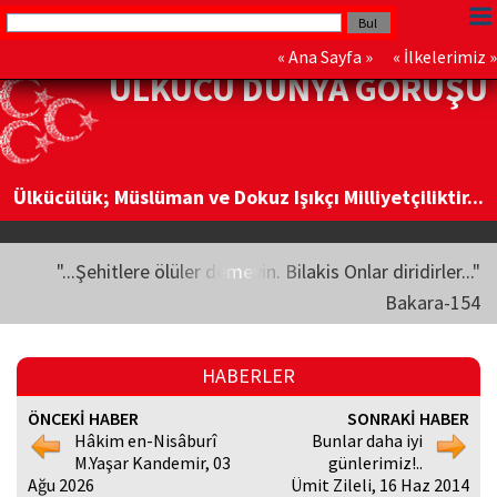
«
Ana Sayfa
» «
İlkelerimiz
»
ÜLKÜCÜ DÜNYA GÖRÜŞÜ
Ülkücülük; Müslüman ve Dokuz Işıkçı Milliyetçiliktir...
"...Şehitlere ölüler demeyin. Bilakis Onlar diridirler..."
Bakara-154
HABERLER
ÖNCEKİ HABER
SONRAKİ HABER
Hâkim en-Nisâburî
Bunlar daha iyi
M.Yaşar Kandemir, 03
günlerimiz!..
Ağu 2026
Ümit Zileli, 16 Haz 2014