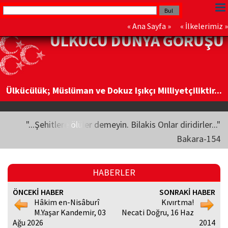
«
Ana Sayfa
» «
İlkelerimiz
»
ÜLKÜCÜ DÜNYA GÖRÜŞÜ
Ülkücülük; Müslüman ve Dokuz Işıkçı Milliyetçiliktir...
"...Şehitlere ölüler demeyin. Bilakis Onlar diridirler..."
Bakara-154
HABERLER
ÖNCEKİ HABER
SONRAKİ HABER
Hâkim en-Nisâburî
Kıvırtma!
M.Yaşar Kandemir, 03
Necati Doğru, 16 Haz
Ağu 2026
2014