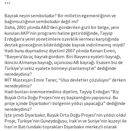
***
Bayrak neyin sembolüdür? Bir milletin egemenliğinin ve
bağımsızlığının sembolüdür değil mi?
Daha, 2001 yılında ABD’den gönderilen gizli bir belge, yeni
kurulan AKP’nin programı haline getirildiğinde, Tayyip
Erdoğan’a yerel yönetimlere özerklik vermesi karşılığında
destek göreceğinin bildirildiğinde bayrak indirilmemiş miydi?
Hadi bunu duymadınız diyelim! 2007 yılında Kenan Evren,
“Bavyera’da üç bayrak gördüm. Biri Bavyera eyaleti bayrağı,
ikincisi Almanya bayrağı, üçüncüsü AB bayrağı. Esasen biz de
Türkiye’yi sekiz eyalete bölmeyi planlamıştık” dediğinde
neredeydiniz?
MİT Müsteşarı Emre Taner, “Ulus devletler çözülüyor” derken
neredeydiniz?
Hadi bunları önemsemediniz diyelim, Tayyip Erdoğan “Biz
Büyük Orta Doğu Projesi’nin eş başkanlığını yapıyoruz. Bu
proje içinde Diyarbakır’ı bölgenin yıldızı yapacağız” dediğinde
neredeydiniz?
İşte şimdi Diyarbakır, Büyük Orta Doğu Projesi’nin yıldızı oldu!
Proje, Türkiye’nin Güneydoğusu, Irak’ın ve Suriye’nin kuzeyi ile
İran’ın Batı’sındaki toprakları Diyarbakır merkezli olarak