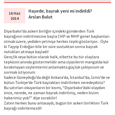
Hayırdır, bayrak yeni mi indirildi?
16 Haz
Arslan Bulut
2014
Diyarbakır’da askeri birliğin içindeki gönderden Türk
bayrağının indirilmesine başta CHP ve MHP genel başkanları
olmak üzere, yediden yetmişe herkes tepki gösteriyor... Öyle
ki Tayyip Erdoğan bile bir süre sustuktan sonra bayrak
nutukları atmaya başladı!
Gençlik veya bütün olarak halk, elbette bu tür olaylara
tepkisini anında göstermelidir ama siyasilerin mangalda kül
bırakmayan söylemlerini anlamakta güçlük çekiyorum ve
sormak istiyorum:
Sadece Güneydoğu’da değil Ankara’da, İstanbul’da, İzmir’de ve
bütün Türkiye’de Türk bayrakları indirilirken neredeydiniz?
Bu satırları okuyanların bir kısmı, “Diyarbakır’daki olaydan
önce, nerede, ne zaman bayrak indirilmiş, neden bizim
haberimiz yok?” diye sorabilir!
Zaten herkes bunu anlasaydı, bugün bir askeri birlikten Türk
bayrağı indirilemezdi!