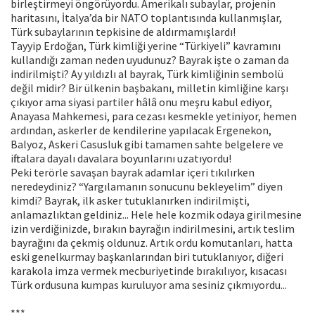
birleştirmeyi öngörüyordu. Amerikalı subaylar, projenin
haritasını, İtalya’da bir NATO toplantısında kullanmışlar,
Türk subaylarının tepkisine de aldırmamışlardı!
Tayyip Erdoğan, Türk kimliği yerine “Türkiyeli” kavramını
kullandığı zaman neden uyudunuz? Bayrak işte o zaman da
indirilmişti? Ay yıldızlı al bayrak, Türk kimliğinin sembolü
değil midir? Bir ülkenin başbakanı, milletin kimliğine karşı
çıkıyor ama siyasi partiler hâlâ onu meşru kabul ediyor,
Anayasa Mahkemesi, para cezası kesmekle yetiniyor, hemen
ardından, askerler de kendilerine yapılacak Ergenekon,
Balyoz, Askeri Casusluk gibi tamamen sahte belgelere ve
iftiralara dayalı davalara boyunlarını uzatıyordu!
Peki terörle savaşan bayrak adamlar içeri tıkılırken
neredeydiniz? “Yargılamanın sonucunu bekleyelim” diyen
kimdi? Bayrak, ilk asker tutuklanırken indirilmişti,
anlamazlıktan geldiniz... Hele hele kozmik odaya girilmesine
izin verdiğinizde, bırakın bayrağın indirilmesini, artık teslim
bayrağını da çekmiş oldunuz. Artık ordu komutanları, hatta
eski genelkurmay başkanlarından biri tutuklanıyor, diğeri
karakola imza vermek mecburiyetinde bırakılıyor, kısacası
Türk ordusuna kumpas kuruluyor ama sesiniz çıkmıyordu...
***