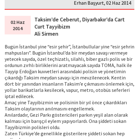
Erhan Başyurt, 02 Haz 2014
Taksim’de Ceberut, Diyarbakır’da Cart
02 Haz
Curt Tayyibizm
2014
Ali Sirmen
Bugün İstanbul yine “esir şehir”, İstanbullular yine “esir şehrin
mahpusları”. Bugün İstanbul’da bir meydan savaşı vermeye
yetecek sayıda, özel teçhizatlı, silahlı, biber gazlı polis ve bir
ordunun zırhlı birliklerini aratmayacak sayıda TOMA, halk ile
Tayyip Erdoğan kuvvetleri arasındaki polisin ve yönetimin
çıkardığı Taksim meydan savaşı için mevzilenecek. Kentin
dört bir yanından insanların Taksim’e çıkmasını önlemek için,
yollar barikatlarla kesilecek, vapur, metro, otobüs seferleri
iptal edilecek.
Amaç yine Tayyibizmin ve polisinin bir yıl önce çıkardıkları
Taksim olaylarının anılmasını engellemek.
Anılardadır, Gezi Parkı göstericileri parkın yeşil alan olarak
kalması için barışçıl eylem yapıyorlardı. Ona şiddeti sokan
Tayyibizmin polisleri oldu.
Zaten Türkiye’de genellikle gösterilere şiddeti sokan hep