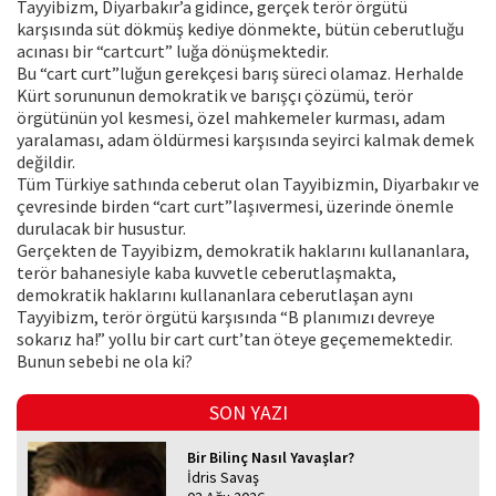
Tayyibizm, Diyarbakır’a gidince, gerçek terör örgütü
karşısında süt dökmüş kediye dönmekte, bütün ceberutluğu
acınası bir “cartcurt” luğa dönüşmektedir.
Bu “cart curt”luğun gerekçesi barış süreci olamaz. Herhalde
Kürt sorununun demokratik ve barışçı çözümü, terör
örgütünün yol kesmesi, özel mahkemeler kurması, adam
yaralaması, adam öldürmesi karşısında seyirci kalmak demek
değildir.
Tüm Türkiye sathında ceberut olan Tayyibizmin, Diyarbakır ve
çevresinde birden “cart curt”laşıvermesi, üzerinde önemle
durulacak bir husustur.
Gerçekten de Tayyibizm, demokratik haklarını kullananlara,
terör bahanesiyle kaba kuvvetle ceberutlaşmakta,
demokratik haklarını kullananlara ceberutlaşan aynı
Tayyibizm, terör örgütü karşısında “B planımızı devreye
sokarız ha!” yollu bir cart curt’tan öteye geçememektedir.
Bunun sebebi ne ola ki?
SON YAZI
Bir Bilinç Nasıl Yavaşlar?
İdris Savaş