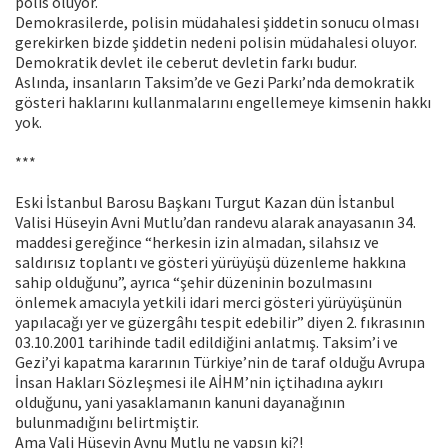
polis oluyor.
Demokrasilerde, polisin müdahalesi şiddetin sonucu olması
gerekirken bizde şiddetin nedeni polisin müdahalesi oluyor.
Demokratik devlet ile ceberut devletin farkı budur.
Aslında, insanların Taksim’de ve Gezi Parkı’nda demokratik
gösteri haklarını kullanmalarını engellemeye kimsenin hakkı
yok.
***
Eski İstanbul Barosu Başkanı Turgut Kazan dün İstanbul
Valisi Hüseyin Avni Mutlu’dan randevu alarak anayasanın 34.
maddesi gereğince “herkesin izin almadan, silahsız ve
saldırısız toplantı ve gösteri yürüyüşü düzenleme hakkına
sahip olduğunu”, ayrıca “şehir düzeninin bozulmasını
önlemek amacıyla yetkili idari merci gösteri yürüyüşünün
yapılacağı yer ve güzergâhı tespit edebilir” diyen 2. fıkrasının
03.10.2001 tarihinde tadil edildiğini anlatmış. Taksim’i ve
Gezi’yi kapatma kararının Türkiye’nin de taraf olduğu Avrupa
İnsan Hakları Sözleşmesi ile AİHM’nin içtihadına aykırı
olduğunu, yani yasaklamanın kanuni dayanağının
bulunmadığını belirtmiştir.
Ama Vali Hüseyin Avnu Mutlu ne yapsın ki?!