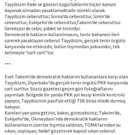
Tayyibizm ifade ve gösteri özgürlüklerini hiçbir kanuni
dayanak olmadan yasaklamaktadır sürekli olarak.
Tayyibizm ceberuttur; Soma’da ceberuttur, İzmir’de
ceberuttur, Eskişehir’de ceberuttur,Taksim’de ceberuttur.
Gerekçesi de cebir, şiddet ve terördür.
Demokratik hakların kullanılmasını, terör bahanesi ileri
sürerek yasaklayan ceberut Tayyibizm, gerçek terör örgütü
karşısında ise etkisizdir, bütün hışmından yoksundur, tek
kelimeyle “cart curt”tur.
***
Evet Taksim’de demokratik haklarını kullananlara karşı olan
Tayyibizm, Diyarbakır’da gerçek terör örgütü PKK karşısında
cart curttur. Sözcü gazetesi geçen gün fotoğraflarını
yayımladı. Bölgede bir yanda PKK yol kesip kimlik kontrolü
yapıyor, Tayyibizmin pasifize ettiği TSK biraz ötede durmuş
bakıyor.
Kareleri yan yana getirin, bakın, göreceksiniz; Taksim’de,
Eskişehir’de, Okmeydanı’nda demokratik haklarını
kullananların üzerine hışımla saldıran, TOMA’larından su
sıkan, coplayan, hedef gözeterek kapsül sıkan ceberut