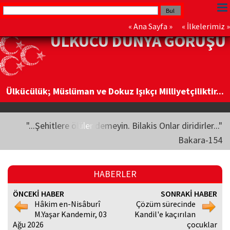
«
Ana Sayfa
» «
İlkelerimiz
»
ÜLKÜCÜ DÜNYA GÖRÜŞÜ
Ülkücülük; Müslüman ve Dokuz Işıkçı Milliyetçiliktir...
"...Şehitlere ölüler demeyin. Bilakis Onlar diridirler..."
Bakara-154
HABERLER
ÖNCEKİ HABER
SONRAKİ HABER
Hâkim en-Nisâburî
Çözüm sürecinde
M.Yaşar Kandemir, 03
Kandil'e kaçırılan
Ağu 2026
çocuklar