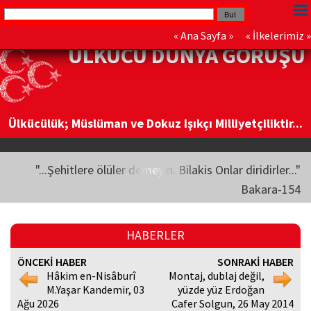
«
Ana Sayfa
» «
İlkelerimiz
»
ÜLKÜCÜ DÜNYA GÖRÜŞÜ
Ülkücülük; Müslüman ve Dokuz Işıkçı Milliyetçiliktir...
"...Şehitlere ölüler demeyin. Bilakis Onlar diridirler..."
Bakara-154
HABERLER
ÖNCEKİ HABER
SONRAKİ HABER
Hâkim en-Nisâburî
Montaj, dublaj değil,
M.Yaşar Kandemir, 03
yüzde yüz Erdoğan
Ağu 2026
Cafer Solgun, 26 May 2014