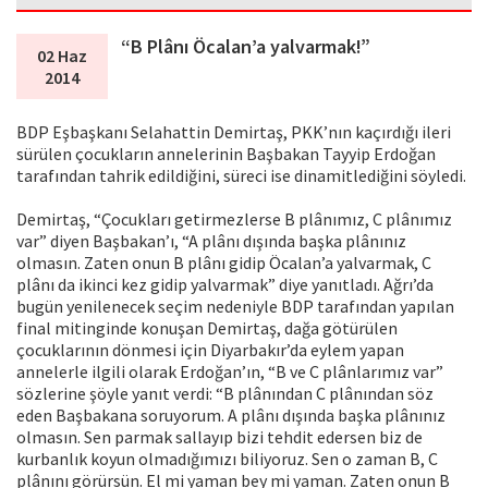
“B Plânı Öcalan’a yalvarmak!”
02 Haz
2014
BDP Eşbaşkanı Selahattin Demirtaş, PKK’nın kaçırdığı ileri
sürülen çocukların annelerinin Başbakan Tayyip Erdoğan
tarafından tahrik edildiğini, süreci ise dinamitlediğini söyledi.
Demirtaş, “Çocukları getirmezlerse B plânımız, C plânımız
var” diyen Başbakan’ı, “A plânı dışında başka plânınız
olmasın. Zaten onun B plânı gidip Öcalan’a yalvarmak, C
plânı da ikinci kez gidip yalvarmak” diye yanıtladı. Ağrı’da
bugün yenilenecek seçim nedeniyle BDP tarafından yapılan
final mitinginde konuşan Demirtaş, dağa götürülen
çocuklarının dönmesi için Diyarbakır’da eylem yapan
annelerle ilgili olarak Erdoğan’ın, “B ve C plânlarımız var”
sözlerine şöyle yanıt verdi: “B plânından C plânından söz
eden Başbakana soruyorum. A plânı dışında başka plânınız
olmasın. Sen parmak sallayıp bizi tehdit edersen biz de
kurbanlık koyun olmadığımızı biliyoruz. Sen o zaman B, C
plânını görürsün. El mi yaman bey mi yaman. Zaten onun B