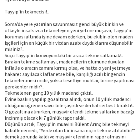
Tayyip’in tekmecisi!..
Soma’da yere yatırılan savunmasız genci büyük bir kin ve
öfkeyle insafsızca tekmeleyen yeni yetme müşavir, Tayyip’in
koruması altında işine devam ederken, bu ekibin ölen maden
işçileri için en küçük bir vicdan azabı duyduklarını düşünebilir
misiniz?..
Suçu Tayyip’in konvoyundaki bir araca tekme sallamak!..
Bırakın tekme sallamayı, madencilerin ölümüne duyulan
infialle o aracın camını kırmış olsa, ve hatta o yeni yetmeye
hakaret sayılacak laflar etse bile, karşılığı acılı bir gencin
tekmelenmesi midir, yoksa teselliye muhtaç birine yapılması
gerekenler midir?..
Tekmelenen genç 10 yıllık madenci çıktı!..
Evine baskın yapılıp gözaltına alındı, onun 10 yıllık madenci
olduğunu öğrenen savcı bile şaşırdı ve derhal serbest bıraktı!..
O gözaltına alınırken, müşavir efendi tekme sallarken bacağı
incinmiş olacak ki 7 günlük rapor aldı!..
Düşünün artık, Tayyip’in muavini Bülent Arınç bile tekmeyi
kabullenemedi, “Yerde olan bir insana niçin tekme atılabilir?”
demek zorunda kaldı ve müşavir efendinin rapor almasını