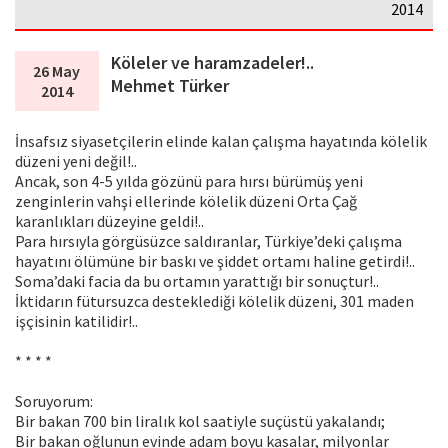
2014
Köleler ve haramzadeler!..
26 May
Mehmet Türker
2014
İnsafsız siyasetçilerin elinde kalan çalışma hayatında kölelik
düzeni yeni değil!..
Ancak, son 4-5 yılda gözünü para hırsı bürümüş yeni
zenginlerin vahşi ellerinde kölelik düzeni Orta Çağ
karanlıkları düzeyine geldi!..
Para hırsıyla görgüsüzce saldıranlar, Türkiye’deki çalışma
hayatını ölümüne bir baskı ve şiddet ortamı haline getirdi!..
Soma’daki facia da bu ortamın yarattığı bir sonuçtur!..
İktidarın fütursuzca desteklediği kölelik düzeni, 301 maden
işçisinin katilidir!..
* * * *
Soruyorum:
Bir bakan 700 bin liralık kol saatiyle suçüstü yakalandı;
Bir bakan oğlunun evinde adam boyu kasalar, milyonlar