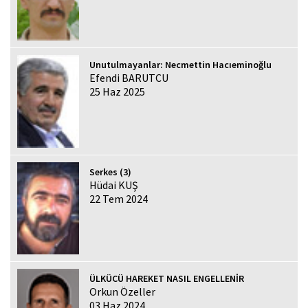
Unutulmayanlar: Necmettin Hacıeminoğlu
Efendi BARUTCU
25 Haz 2025
Serkes (3)
Hüdai KUŞ
22 Tem 2024
ÜLKÜCÜ HAREKET NASIL ENGELLENİR
Orkun Özeller
03 Haz 2024