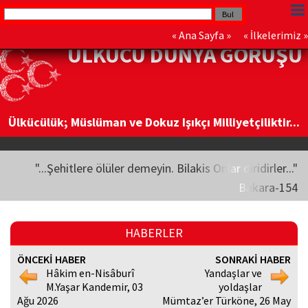
«
Ana Sayfa
» «
İlkelerimiz
»
ÜLKÜCÜ DÜNYA GÖRÜŞÜ
Ülkücülük; Müslüman ve Dokuz Işıkçı Milliyetçiliktir...
"...Şehitlere ölüler demeyin. Bilakis Onlar diridirler..."
Bakara-154
HABERLER
ÖNCEKİ HABER
SONRAKİ HABER
Hâkim en-Nisâburî
Yandaşlar ve
M.Yaşar Kandemir, 03
yoldaşlar
Ağu 2026
Mümtaz’er Türköne, 26 May