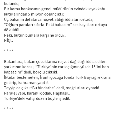
bulundu;
Bir kamu bankasının genel müdürünün evindeki ayakkabı
kutularından 5 milyon dolar çıktı;
Üç bakanın defalarca rüşvet aldığı iddiaları ortada;
“Oğlum paraları sıfırla-Peki babacım” ses kayıtları ortaya
döküldü!..
Peki, bütün bunlara karşı ne oldu?..
HİÇ!..
* * * *
Bakanlara, bakan çocuklarına rüşvet dağıttığı iddia edilen
şarkıcının kocası, “Türkiye’nin cari açığının yüzde 15’ini ben
kapattım” dedi, borçlu çıktık!..
İktidar beslemeleri, İranlı çocuğu fonda Türk Bayrağı ekrana
getirip, kahraman yaptı!..
Tayyip de çıktı “Bu bir darbe” dedi, mağdurları oynadı!..
Paralel yapı, karanlık odak, Haşhaşi!..
Türkiye’deki vahşi düzen böyle işledi!..
* * * *