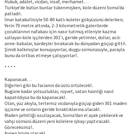
Hukuk, adalet, vicdan, insaf, merhamet…
Türkiye’de bütün bunlar tükenmişken, köle düzeni Soma’da
patladı!..
İmar katakullisiyle 50-80 katlı kuleler gökyüzünü delerken;
Yerin 70 metre altında, 2-3 kilometrelik galerilerde
çocuklarının nafakası için nasır tutmuş elleriyle kazma
sallayan köle işçilerden 301’i, geride yetimler, dullar, acılı
anne-babalar, kardeşler bırakarak bu dünyadan göçüp gitti!..
Şimdi kalkmışlar konuşuyorlar, duygu sömürüsüyle, parayla
bunu da örtbas etmeye çalışıyorlar!..
* * * *
Kapanacak…
Diğerleri gibi bu facianın da üstü örtülecek!..
Bugüne kadar yolsuzluklar, rüşvet, vatan hainliği nasıl
kapatıldıysa bu da kapanacak!..
Olan, yüz akıyla, tertemiz vicdanıyla göçüp giden 301 maden
işçisine ve onların geride bıraktıklarına olacak!..
Maden şehitliği ıssızlaşacak, Soma’dan el ayak çekilecek ve
vahşi sömürü düzeni yeni kölelere işbaşı yaptıracak!..
Göreceksiniz!..
Aynen böyle olacak!..