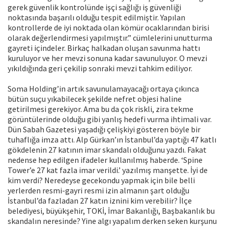
gerek güvenlik kontrolünde işçi sağlığı iş güvenliği
noktasında başarılı olduğu tespit edilmiştir. Yapılan
kontrollerde de iyi noktada olan kömür ocaklarından birisi
olarak değerlendirmesi yapılmıştır.” cümlelerini unutturma
gayreti içindeler. Birkaç halkadan oluşan savunma hattı
kuruluyor ve her mevzi sonuna kadar savunuluyor. O mevzi
yıkıldığında geri çekilip sonraki mevzi tahkim ediliyor.
Soma Holding’in artık savunulamayacağı ortaya çıkınca
bütün suçu yıkabilecek şekilde nefret objesi haline
getirilmesi gerekiyor. Ama bu da çok riskli, zira tekme
görüntülerinde olduğu gibi yanlış hedefi vurma ihtimali var.
Dün Sabah Gazetesi yaşadığı çelişkiyi gösteren böyle bir
tuhaflığa imza attı. Alp Gürkan’ın İstanbul’da yaptığı 47 katlı
gökdelenin 27 katının imar skandalı olduğunu yazdı. Fakat
nedense hep edilgen ifadeler kullanılmış haberde. ‘Spine
Tower’e 27 kat fazla imar verildi.’ yazılmış manşette. İyi de
kim verdi? Neredeyse gecekondu yapmak için bile belli
yerlerden resmi-gayri resmi izin almanın şart olduğu
İstanbul’da fazladan 27 katın iznini kim verebilir? İlçe
belediyesi, büyükşehir, TOKİ, İmar Bakanlığı, Başbakanlık bu
skandalın neresinde? Yine algı yapalım derken seken kurşunu