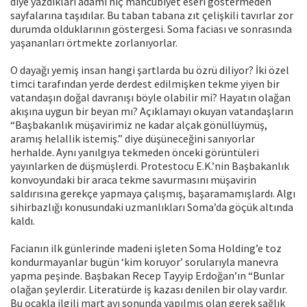
diye yazdıkları adamı hiç mahcubiyet eseri göstermeden
sayfalarına taşıdılar. Bu taban tabana zıt çelişkili tavırlar zor
durumda olduklarının göstergesi. Soma faciası ve sonrasında
yaşananları örtmekte zorlanıyorlar.
O dayağı yemiş insan hangi şartlarda bu özrü diliyor? İki özel
timci tarafından yerde derdest edilmişken tekme yiyen bir
vatandaşın doğal davranışı böyle olabilir mi? Hayatın olağan
akışına uygun bir beyan mı? Açıklamayı okuyan vatandaşların
“Başbakanlık müşavirimiz ne kadar alçak gönüllüymüş,
aramış helallik istemiş.” diye düşüneceğini sanıyorlar
herhalde. Aynı yanılgıya tekmeden önceki görüntüleri
yayınlarken de düşmüşlerdi. Protestocu E.K.’nin Başbakanlık
konvoyundaki bir araca tekme savurmasını müşavirin
saldırısına gerekçe yapmaya çalışmış, başaramamışlardı. Algı
sihirbazlığı konusundaki uzmanlıkları Soma’da göçük altında
kaldı.
Facianın ilk günlerinde madeni işleten Soma Holding’e toz
kondurmayanlar bugün ‘kim koruyor’ sorularıyla manevra
yapma peşinde. Başbakan Recep Tayyip Erdoğan’ın “Bunlar
olağan şeylerdir. Literatürde iş kazası denilen bir olay vardır.
Bu ocakla ilgili mart ayı sonunda yapılmış olan gerek sağlık