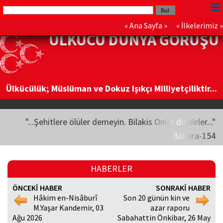
«
Ana Sayfa
» «
İlkelerimiz
»
ÜLKÜCÜ DÜNYA GÖRÜŞÜ
Ülkücülük; Müslüman ve Dokuz Işıkçı Milliyetçiliktir...
"...Şehitlere ölüler demeyin. Bilakis Onlar diridirler..."
Bakara-154
HABERLER
ÖNCEKİ HABER
SONRAKİ HABER
Hâkim en-Nisâburî
Son 20 günün kin ve
M.Yaşar Kandemir, 03
azar raporu
Ağu 2026
Sabahattin Önkibar, 26 May