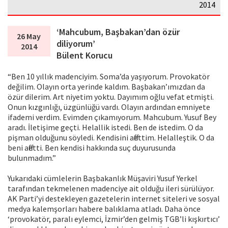
2014
‘Mahcubum, Başbakan’dan özür
26 May
diliyorum’
2014
Bülent Korucu
“Ben 10 yıllık madenciyim. Soma’da yaşıyorum. Provokatör
değilim. Olayın orta yerinde kaldım. Başbakan’ımızdan da
özür dilerim. Art niyetim yoktu. Dayımım oğlu vefat etmişti.
Onun kızgınlığı, üzgünlüğü vardı. Olayın ardından emniyete
ifademi verdim. Evimden çıkamıyorum. Mahcubum. Yusuf Bey
aradı. İletişime geçti. Helallik istedi. Ben de istedim. O da
pişman olduğunu söyledi. Kendisini affettim. Helalleştik. O da
beni affetti. Ben kendisi hakkında suç duyurusunda
bulunmadım.”
Yukarıdaki cümlelerin Başbakanlık Müşaviri Yusuf Yerkel
tarafından tekmelenen madenciye ait olduğu ileri sürülüyor.
AK Parti’yi destekleyen gazetelerin internet siteleri ve sosyal
medya kalemşorları habere balıklama atladı. Daha önce
‘provokatör, paralı eylemci, İzmir’den gelmiş TGB’li kışkırtıcı’