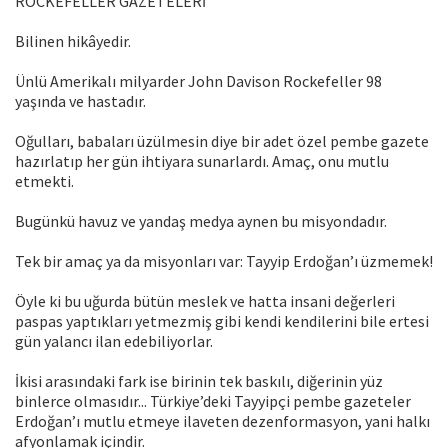
ROCKEFELLER GAZETELERİ
Bilinen hikâyedir.
Ünlü Amerikalı milyarder John Davison Rockefeller 98
yaşında ve hastadır.
Oğulları, babaları üzülmesin diye bir adet özel pembe gazete
hazırlatıp her gün ihtiyara sunarlardı. Amaç, onu mutlu
etmekti.
Bugünkü havuz ve yandaş medya aynen bu misyondadır.
Tek bir amaç ya da misyonları var: Tayyip Erdoğan’ı üzmemek!
Öyle ki bu uğurda bütün meslek ve hatta insani değerleri
paspas yaptıkları yetmezmiş gibi kendi kendilerini bile ertesi
gün yalancı ilan edebiliyorlar.
İkisi arasındaki fark ise birinin tek baskılı, diğerinin yüz
binlerce olmasıdır... Türkiye’deki Tayyipçi pembe gazeteler
Erdoğan’ı mutlu etmeye ilaveten dezenformasyon, yani halkı
afyonlamak içindir.