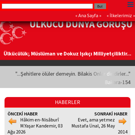
«
Ana Sayfa
» «
İlkelerimiz
»
ÜLKÜCÜ DÜNYA GÖRÜŞÜ
Ülkücülük; Müslüman ve Dokuz Işıkçı Milliyetçiliktir...
"...Şehitlere ölüler demeyin. Bilakis Onlar diridirler..."
Bakara-154
HABERLER
ÖNCEKİ HABER
SONRAKİ HABER
Hâkim en-Nisâburî
Evet, ama yetmez
M.Yaşar Kandemir, 03
Mustafa Ünal, 26 May
Ağu 2026
2014