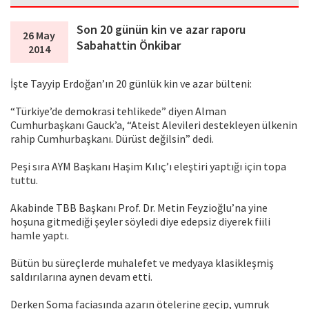
Son 20 günün kin ve azar raporu
26 May
Sabahattin Önkibar
2014
İşte Tayyip Erdoğan’ın 20 günlük kin ve azar bülteni:
“Türkiye’de demokrasi tehlikede” diyen Alman
Cumhurbaşkanı Gauck’a, “Ateist Alevileri destekleyen ülkenin
rahip Cumhurbaşkanı. Dürüst değilsin” dedi.
Peşi sıra AYM Başkanı Haşim Kılıç’ı eleştiri yaptığı için topa
tuttu.
Akabinde TBB Başkanı Prof. Dr. Metin Feyzioğlu’na yine
hoşuna gitmediği şeyler söyledi diye edepsiz diyerek fiili
hamle yaptı.
Bütün bu süreçlerde muhalefet ve medyaya klasikleşmiş
saldırılarına aynen devam etti.
Derken Soma faciasında azarın ötelerine geçip, yumruk