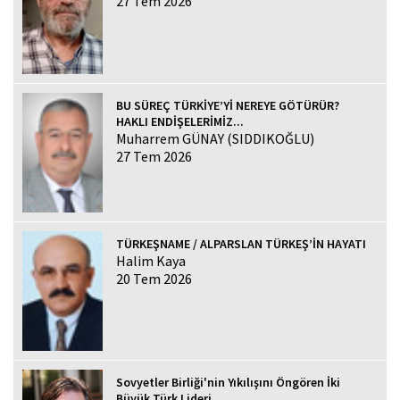
27 Tem 2026
BU SÜREÇ TÜRKİYE’Yİ NEREYE GÖTÜRÜR?
HAKLI ENDİŞELERİMİZ...
Muharrem GÜNAY (SIDDIKOĞLU)
27 Tem 2026
TÜRKEŞNAME / ALPARSLAN TÜRKEŞ’İN HAYATI
Halim Kaya
20 Tem 2026
Sovyetler Birliği'nin Yıkılışını Öngören İki
Büyük Türk Lideri