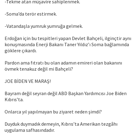
-Tekme atan müşavire sahiplenmek.
-Soma’da terör estirmek.
-Vatandaşla yumruk yumruğa gelmek.
Erdoğan için bu tespitleri yapan Devlet Bahçeli, ilginçtir aynı
konuşmasında Enerji Bakanı Taner Yıldız’ı Soma bağlamında
göklere çıkardı.
Pardon ama fıtratı bu olan adamın emireri olan bakanını
övmek tenakuz değil mi Bahçeli?
JOE BİDEN VE MARAŞ!
Bayram değil seyran değil ABD Başkan Yardımcısı Joe Biden
Kıbrıs’ta.
Onlarca yıl yapılmayan bu ziyaret neden şimdi?
Duyduk duymadık demeyin, Kıbrıs’ta Amerikan tezgâhı
uygulama safhasındadır.