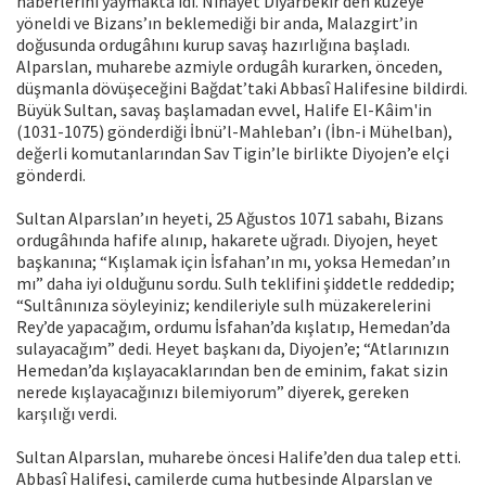
haberlerini yaymakta idi. Nihayet Diyarbekir’den kuzeye
yöneldi ve Bizans’ın beklemediği bir anda, Malazgirt’in
doğusunda ordugâhını kurup savaş hazırlığına başladı.
Alparslan, muharebe azmiyle ordugâh kurarken, önceden,
düşmanla dövüşeceğini Bağdat’taki Abbasî Halifesine bildirdi.
Büyük Sultan, savaş başlamadan evvel, Halife El-Kâim'in
(1031-1075) gönderdiği İbnü’l-Mahleban’ı (İbn-i Mühelban),
değerli komutanlarından Sav Tigin’le birlikte Diyojen’e elçi
gönderdi.
Sultan Alparslan’ın heyeti, 25 Ağustos 1071 sabahı, Bizans
ordugâhında hafife alınıp, hakarete uğradı. Diyojen, heyet
başkanına; “Kışlamak için İsfahan’ın mı, yoksa Hemedan’ın
mı” daha iyi olduğunu sordu. Sulh teklifini şiddetle reddedip;
“Sultânınıza söyleyiniz; kendileriyle sulh müzakerelerini
Rey’de yapacağım, ordumu İsfahan’da kışlatıp, Hemedan’da
sulayacağım” dedi. Heyet başkanı da, Diyojen’e; “Atlarınızın
Hemedan’da kışlayacaklarından ben de eminim, fakat sizin
nerede kışlayacağınızı bilemiyorum” diyerek, gereken
karşılığı verdi.
Sultan Alparslan, muharebe öncesi Halife’den dua talep etti.
Abbasî Halifesi, camilerde cuma hutbesinde Alparslan ve