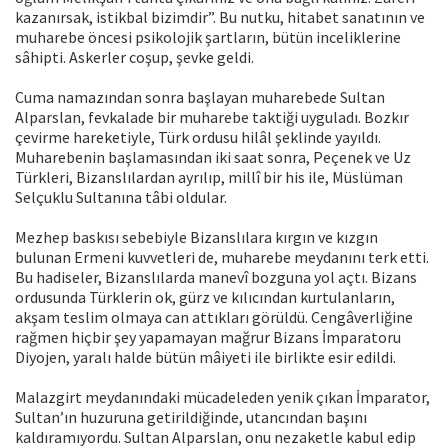
kazanırsak, istikbal bizimdir”. Bu nutku, hitabet sanatının ve
muharebe öncesi psikolojik şartların, bütün inceliklerine
sâhipti. Askerler coşup, şevke geldi.
Cuma namazından sonra başlayan muharebede Sultan
Alparslan, fevkalade bir muharebe taktiği uyguladı. Bozkır
çevirme hareketiyle, Türk ordusu hilâl şeklinde yayıldı.
Muharebenin başlamasından iki saat sonra, Peçenek ve Uz
Türkleri, Bizanslılardan ayrılıp, millî bir his ile, Müslüman
Selçuklu Sultanına tâbi oldular.
Mezhep baskısı sebebiyle Bizanslılara kırgın ve kızgın
bulunan Ermeni kuvvetleri de, muharebe meydanını terk etti.
Bu hadiseler, Bizanslılarda manevî bozguna yol açtı. Bizans
ordusunda Türklerin ok, gürz ve kılıcından kurtulanların,
akşam teslim olmaya can attıkları görüldü. Cengâverliğine
rağmen hiçbir şey yapamayan mağrur Bizans İmparatoru
Diyojen, yaralı halde bütün mâiyeti ile birlikte esir edildi.
Malazgirt meydanındaki mücadeleden yenik çıkan İmparator,
Sultan’ın huzuruna getirildiğinde, utancından başını
kaldıramıyordu. Sultan Alparslan, onu nezaketle kabul edip