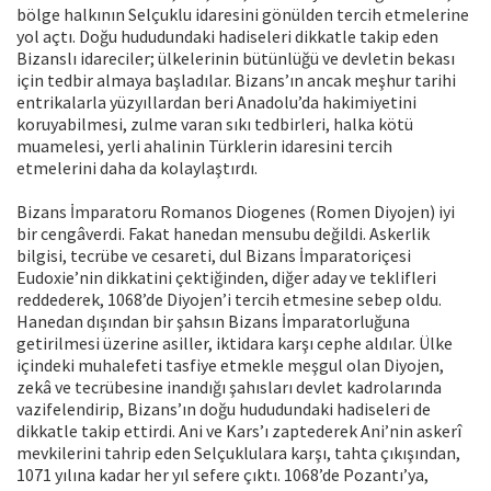
bölge halkının Selçuklu idaresini gönülden tercih etmelerine
yol açtı. Doğu hududundaki hadiseleri dikkatle takip eden
Bizanslı idareciler; ülkelerinin bütünlüğü ve devletin bekası
için tedbir almaya başladılar. Bizans’ın ancak meşhur tarihi
entrikalarla yüzyıllardan beri Anadolu’da hakimiyetini
koruyabilmesi, zulme varan sıkı tedbirleri, halka kötü
muamelesi, yerli ahalinin Türklerin idaresini tercih
etmelerini daha da kolaylaştırdı.
Bizans İmparatoru Romanos Diogenes (Romen Diyojen) iyi
bir cengâverdi. Fakat hanedan mensubu değildi. Askerlik
bilgisi, tecrübe ve cesareti, dul Bizans İmparatoriçesi
Eudoxie’nin dikkatini çektiğinden, diğer aday ve teklifleri
reddederek, 1068’de Diyojen’i tercih etmesine sebep oldu.
Hanedan dışından bir şahsın Bizans İmparatorluğuna
getirilmesi üzerine asiller, iktidara karşı cephe aldılar. Ülke
içindeki muhalefeti tasfiye etmekle meşgul olan Diyojen,
zekâ ve tecrübesine inandığı şahısları devlet kadrolarında
vazifelendirip, Bizans’ın doğu hududundaki hadiseleri de
dikkatle takip ettirdi. Ani ve Kars’ı zaptederek Ani’nin askerî
mevkilerini tahrip eden Selçuklulara karşı, tahta çıkışından,
1071 yılına kadar her yıl sefere çıktı. 1068’de Pozantı’ya,