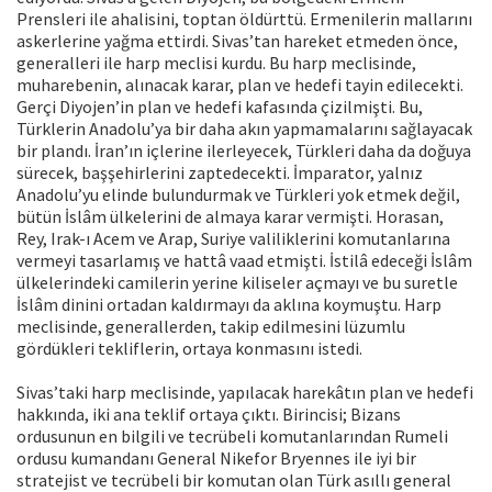
Prensleri ile ahalisini, toptan öldürttü. Ermenilerin mallarını
askerlerine yağma ettirdi. Sivas’tan hareket etmeden önce,
generalleri ile harp meclisi kurdu. Bu harp meclisinde,
muharebenin, alınacak karar, plan ve hedefi tayin edilecekti.
Gerçi Diyojen’in plan ve hedefi kafasında çizilmişti. Bu,
Türklerin Anadolu’ya bir daha akın yapmamalarını sağlayacak
bir plandı. İran’ın içlerine ilerleyecek, Türkleri daha da doğuya
sürecek, başşehirlerini zaptedecekti. İmparator, yalnız
Anadolu’yu elinde bulundurmak ve Türkleri yok etmek değil,
bütün İslâm ülkelerini de almaya karar vermişti. Horasan,
Rey, Irak-ı Acem ve Arap, Suriye valiliklerini komutanlarına
vermeyi tasarlamış ve hattâ vaad etmişti. İstilâ edeceği İslâm
ülkelerindeki camilerin yerine kiliseler açmayı ve bu suretle
İslâm dinini ortadan kaldırmayı da aklına koymuştu. Harp
meclisinde, generallerden, takip edilmesini lüzumlu
gördükleri tekliflerin, ortaya konmasını istedi.
Sivas’taki harp meclisinde, yapılacak harekâtın plan ve hedefi
hakkında, iki ana teklif ortaya çıktı. Birincisi; Bizans
ordusunun en bilgili ve tecrübeli komutanlarından Rumeli
ordusu kumandanı General Nikefor Bryennes ile iyi bir
stratejist ve tecrübeli bir komutan olan Türk asıllı general