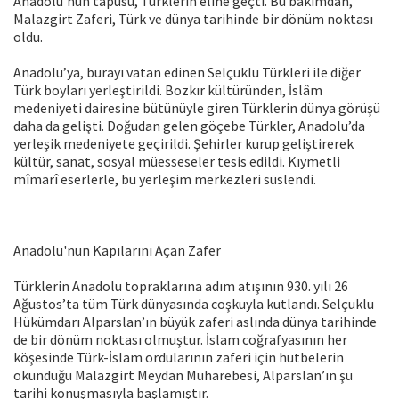
Anadolu’nun tapusu, Türklerin eline geçti. Bu bakımdan,
Malazgirt Zaferi, Türk ve dünya tarihinde bir dönüm noktası
oldu.
Anadolu’ya, burayı vatan edinen Selçuklu Türkleri ile diğer
Türk boyları yerleştirildi. Bozkır kültüründen, İslâm
medeniyeti dairesine bütünüyle giren Türklerin dünya görüşü
daha da gelişti. Doğudan gelen göçebe Türkler, Anadolu’da
yerleşik medeniyete geçirildi. Şehirler kurup geliştirerek
kültür, sanat, sosyal müesseseler tesis edildi. Kıymetli
mîmarî eserlerle, bu yerleşim merkezleri süslendi.
Anadolu'nun Kapılarını Açan Zafer
Türklerin Anadolu topraklarına adım atışının 930. yılı 26
Ağustos’ta tüm Türk dünyasında coşkuyla kutlandı. Selçuklu
Hükümdarı Alparslan’ın büyük zaferi aslında dünya tarihinde
de bir dönüm noktası olmuştur. İslam coğrafyasının her
köşesinde Türk-İslam ordularının zaferi için hutbelerin
okunduğu Malazgirt Meydan Muharebesi, Alparslan’ın şu
tarihi konuşmasıyla başlamıştır.