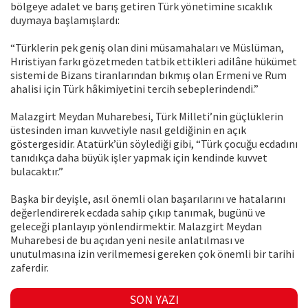
bölgeye adalet ve barış getiren Türk yönetimine sıcaklık
duymaya başlamışlardı:
“Türklerin pek geniş olan dini müsamahaları ve Müslüman,
Hıristiyan farkı gözetmeden tatbik ettikleri adilâne hükümet
sistemi de Bizans tiranlarından bıkmış olan Ermeni ve Rum
ahalisi için Türk hâkimiyetini tercih sebeplerindendi.”
Malazgirt Meydan Muharebesi, Türk Milleti’nin güçlüklerin
üstesinden iman kuvvetiyle nasıl geldiğinin en açık
göstergesidir. Atatürk’ün söylediği gibi, “Türk çocuğu ecdadını
tanıdıkça daha büyük işler yapmak için kendinde kuvvet
bulacaktır.”
Başka bir deyişle, asıl önemli olan başarılarını ve hatalarını
değerlendirerek ecdada sahip çıkıp tanımak, bugünü ve
geleceği planlayıp yönlendirmektir. Malazgirt Meydan
Muharebesi de bu açıdan yeni nesile anlatılması ve
unutulmasına izin verilmemesi gereken çok önemli bir tarihi
zaferdir.
SON YAZI