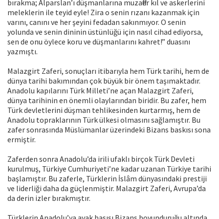
bırakma; Alparslan’ı düşmanlarına muzaffer kıl ve askerlerini
meleklerin ile teyid eyle! Zira o senin rızanı kazanmak için
varını, canını ve her şeyini fedadan sakınmıyor. O senin
yolunda ve senin dininin üstünlüğü için nasıl cihad ediyorsa,
sen de onu öylece koru ve düşmanlarını kahret!” duasını
yazmıştı.
Malazgirt Zaferi, sonuçları itibarıyla hem Türk tarihi, hem de
dünya tarihi bakımından çok büyük bir önem taşımaktadır.
Anadolu kapılarını Türk Milleti’ne açan Malazgirt Zaferi,
dünya tarihinin en önemli olaylarından biridir. Bu zafer, hem
Türk devletlerini düşman tehlikesinden kurtarmış, hem de
Anadolu topraklarının Türk ülkesi olmasını sağlamıştır. Bu
zafer sonrasında Müslümanlar üzerindeki Bizans baskısı sona
ermiştir.
Zaferden sonra Anadolu’da irili ufaklı birçok Türk Devleti
kurulmuş, Türkiye Cumhuriyeti’ne kadar uzanan Türkiye tarihi
başlamıştır. Bu zaferle, Türklerin İslâm dünyasındaki prestiji
ve liderliği daha da güçlenmiştir. Malazgirt Zaferi, Avrupa’da
da derin izler bırakmıştır.
Türklerin Anadolu’ya ayak basışı Bizans boyunduruğu altında