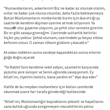
“Kumandanlarım, askerlerim! Biz ne kadar az olursak olalım,
onlar ne kadar çok olursa olsunlar, daha fazla bekleyemeyiz.
Bütün Müslümanların minberlerde bizim için dua ettiği şu
saatlerde kendimi düşman üzerine atmak istiyorum. Ya
muzaffer olur gayeme ulaşırım, ya şehit olur cennete girerim.
Bir er gibi savaşa gireceğim. Üzerimde sultanlık belirtisi
hiçbir şey yoktur. Şehid olursam, üzerimdeki şu beyaz elbise
kefenim olsun. O zaman rûhum göklere çıkacaktır."
Atından indikten sonra secdeye kapandıktan sonra ellerini
göğe doğru açarak:
"Ya Rabbi! Seni kendime vekil ediyor, azametin karşısında
yüzümü yere sürüyor ve Senin uğrunda savaşıyorum. Ey
Allah’ım, niyetim halistir, bana yardım et” diye dua eder.”
Halife de bu meydan muharebesi için bütün camilerde
okunmak üzere her tarafa gönderdiği hutbesinde:
“Allah'ım, Müslümanlığın bayraklarını yükselt ve hayatlarını
sana kulluk uğrunda esirgemeyen mücahitlerini yalnız