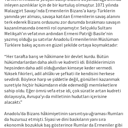
inleyen azınlıklar için de bir kurtuluş olmuştur. 1071 yılında
Malazgirt Savaşı’nda Ermenilerin Bizans’a karşı Türklerin
yanında yer alması, savaşa katılan Ermenilerin savaş alanını
terk ederek Bizans ordusunu zor durumda bırakması savaşın
kazanılmasında önemli rol oynamıştır. Selçuklu Sultanı
Melikşah’ın vefatının ardından Ermeni Patriği Basile’nin
yazmış olduğu şu satırlar Anadolu Ermenilerinin Müslüman
Türklere bakış açısını en güzel şekilde ortaya koymaktadır:
“Her tarafta barış ve hâkimane bir devlet kurdu. Bütün
hükümdarlardan daha akıllı ve kudretli idi. Bildiklerimizin
hepsinden daha adil olduğundan kimseye keder vermedi.
Yüksek fikirleri, adil ahlâkı ve şefkati ile kendisini herkese
sevdirdi. Böylece harp ve şiddetle değil, gönülleri kazanmak
suretiyle hiçbir hükümdarın elde edemediği memleketlere
sahip oldu. Eğer ömrü vefa etse idi, çok süratle artan kudreti
dolayısıyla, Avrupa’yı da milletinin hudutları içerisine
alacaktı.”
Anadolu’da Bizans hâkimiyetinin sarsıntıya uğraması Rumları
da huzursuz etmişti. Siyasi ve dini baskıların yanı sıra
ekonomik bozukluk baş gösterince Rumlar da Ermeniler gibi