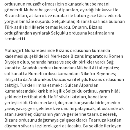
ordusunun muzaffer olması için okunacak hutbe metni
gönderdi. Muharebe gecesi, Alparslan, ayırdığı bir kuvvetle
Bizanslıları, atılan ok ve naralar ile bütün gece tâciz ederek
yorgun bir hâle düşürdü. Selçuklular, Bizanslı safında bulunan
Türk asıllı birliklerle temas kurdu. Onların, Bizans
ordugâhından ayrılarak Selçuklu ordusuna katılmalarını
temin etti.
Malazgirt Muharebesinde Bizans ordusunun kumanda
kademesi şu şekilde idi: Merkezde Bizans İmparatoru Romen
Diyojen olup, yanında hassa ve seçkin birlikler vardı. Sağ
kanatta, Anadolu ordusu kumandanı Mikhail Attalicpiates;
sol kanatta Rumeli ordusu kumandanı Nikefor Bryennes;
ihtiyatta da Andronikos Doucas vazifeliydi. Bizans ordusunun
taktiği, Türkleri imha etmekti. Sultan Alparslan
kumandasındaki kırk bin kişilik Selçuklu ordusu, yarım hilâl
şeklinde tertibat aldı. Hafif süvâri kıtaları, kanatlara
yerleştirildi. Ordu merkezi, düşman karşısında birleşmeden
yavaş yavaş geri çekilecek ve onu hırpalayacak, at üstünde ok
atan süvariler, düşmanın yan ve gerilerine taarruz ederek,
Bizans ordusunu dağıtmaya çalışacaklardı. Taarruza katılan
düşman süvarisi ezilerek geri atılacaktı. Bu şekilde ilerleyen