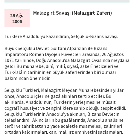
Malazgirt Savaşı (Malazgirt Zaferi)
29 Ağu
2006
Türklere Anadolu’yu kazandıran, Selçuklu-Bizans Savaşı.
Büyük Selçuklu Devleti Sultanı Alparslan ile Bizans
İmparatoru Romen Diyojen kuvvetleri arasında, 26 Ağustos
1071 tarihinde, Doğu Anadolu’da Malazgirt Ovasında meydana
geldi. Bu muharebe, dinî, millî, siyasî, askerî neticeleri ve
Türk-İslâm tarihinin en büyük zaferlerinden biri olması
bakımından önemlidir.
Selçuklu Türkleri, Malazgirt Meydan Muharebesinden yıllar
önce, Anadolu içlerine gazâ akınları tertip ettiler. Bu
akınlarda, Anadolu’nun, Türklerin yerleşmesine müsait
coğrafî hususiyet ve zenginliklere sahip olduğu tespit edildi.
Selçuklu Türklerinin Anadolu’ya akınları, Bizans Devletini
telaşlandırdı. Akıncıların bu gazâlarında, Anadolu ahalisine
terör ve tahribattan ziyade adaletle muamelesi, zalimleri
ortadan kaldırmaları, can, mal, ırz emniyetini sağlamaları,