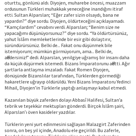
oturttu, gönlünü aldı. Diyojen, muharebe öncesi, muazzam
ordusunun Türkleri muhakkak yeneceğine inandığını itiraf
etti. Sultan Alparslan; “Eğer zafer sizin olsaydı, bana ne
yapardın?” diye sordu. Diyojen, öldürteceğini açıklayamadı.
“Kamçılardım” cevabını verdi. Alparslan; “Benim size ne
yapacağımı düşünüyorsunuz?” diye sordu. “Ya öldürtürsünüz,
yahut İslâm memleketlerinde bir esir gibi dolaştırır,
süründürürsünüz. Belki de... Fakat onu düşünmek bile
istemiyorum; mümkün görmüyorum, ama... Belki de,
affedersiniz!” dedi. Alparslan, yenilgiye uğramış bir insanı daha
da küçük düşürmek istemedi. Bizans İmparatorunu affetti. Ağır
şartlarla antlaşma imzaladı. Fakat Romen Diyojen,
dönüşünde Bizanslılar tarafından, Türklerden görmediği
hakaretlere uğrayıp öldürüldü. Yeni Bizans İmparatoru Yedinci
Mihail, Diyojen’in Türklerle yaptığı anlaşmayı kabul etmedi.
Kazanılan büyük zaferden dolayı Abbasî Halifesi, Sultan’a
tebrik ve teşekkür mektupları gönderdi. Birçok İslâm şairi,
Alparslan’ı öven kasideler yazdılar.
Türklerin yeni yurt edinmesini sağlayan Malazgirt Zaferinden
sonra, on beş yıl içinde, Anadolu ele geçirildi. Bu zaferle,