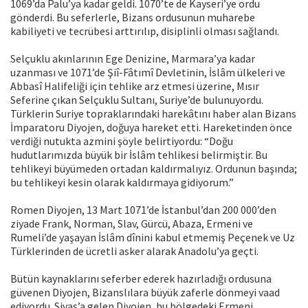
1069’da Palu’ya kadar geldi. 1070’te de Kayseri’ye ordu
gönderdi. Bu seferlerle, Bizans ordusunun muharebe
kabiliyeti ve tecrübesi arttırılıp, disiplinli olması sağlandı.
Selçuklu akınlarının Ege Denizine, Marmara’ya kadar
uzanması ve 1071’de Şiî-Fâtımî Devletinin, İslâm ülkeleri ve
Abbasî Halifeliği için tehlike arz etmesi üzerine, Mısır
Seferine çıkan Selçuklu Sultanı, Suriye’de bulunuyordu.
Türklerin Suriye topraklarındaki harekâtını haber alan Bizans
İmparatoru Diyojen, doğuya hareket etti. Hareketinden önce
verdiği nutukta azmini şöyle belirtiyordu: “Doğu
hudutlarımızda büyük bir İslâm tehlikesi belirmiştir. Bu
tehlikeyi büyümeden ortadan kaldırmalıyız. Ordunun başında;
bu tehlikeyi kesin olarak kaldırmaya gidiyorum.”
Romen Diyojen, 13 Mart 1071’de İstanbul’dan 200 000’den
ziyade Frank, Norman, Slav, Gürcü, Abaza, Ermeni ve
Rumeli’de yaşayan İslâm dînini kabul etmemiş Peçenek ve Uz
Türklerinden de ücretli asker alarak Anadolu’ya geçti.
Bütün kaynaklarını seferber ederek hazırladığı ordusuna
güvenen Diyojen, Bizanslılara büyük zaferle dönmeyi vaad
ediyordu. Sivas’a gelen Diyojen, bu bölgedeki Ermeni