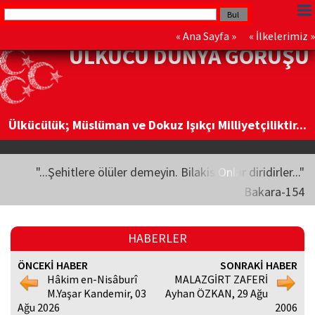
«
Ana Sayfa
» «
İlkelerimiz
»
ÜLKÜCÜ DÜNYA GÖRÜŞÜ
Ülkücülük; Müslüman ve Dokuz Işıkçı Milliyetçiliktir...
"...Şehitlere ölüler demeyin. Bilakis Onlar diridirler..."
Bakara-154
HABERLER
ÖNCEKİ HABER
SONRAKİ HABER
Hâkim en-Nisâburî
MALAZGİRT ZAFERİ
M.Yaşar Kandemir, 03
Ayhan ÖZKAN, 29 Ağu
Ağu 2026
2006