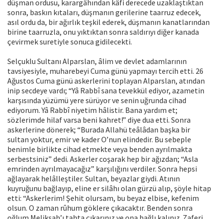
düşman ordusu, karargâhından kâfi derecede uzaklaştıktan
sonra, baskın kıtaları, düşmanın gerilerine taarruz edecek,
asıl ordu da, bir ağırlık teşkil ederek, düşmanın kanatlarından
birine taarruzla, onu yıktıktan sonra saldırıyı diğer kanada
çevirmek suretiyle sonuca gidilecekti.
Selçuklu Sultanı Alparslan, âlim ve devlet adamlarının
tavsiyesiyle, muharebeyi Cuma günü yapmayı tercih etti. 26
Ağustos Cuma günü askerlerini toplayan Alparslan, atından
inip secdeye vardı; “Yâ Rabbî sana tevekkül ediyor, azametin
karşısında yüzümü yere sürüyor ve senin uğrunda cihad
ediyorum. Yâ Rabbî niyetim hâlistir. Bana yardım et;
sözlerimde hilaf varsa beni kahret!” diye dua etti. Sonra
askerlerine dönerek; “Burada Allahü teâlâdan başka bir
sultan yoktur, emir ve kader O’nun elindedir. Bu sebeple
benimle birlikte cihad etmekte veya benden ayrılmakta
serbestsiniz” dedi. Askerler coşarak hep bir ağızdan; “Asla
emrinden ayrılmayacağız” karşılığını verdiler. Sonra hepsi
ağlayarak helâlleştiler. Sultan, beyazlar giydi. Atının
kuyruğunu bağlayıp, eline er silâhı olan gürzü alıp, şöyle hitap
etti: “Askerlerim! Şehit olursam, bu beyaz elbise, kefenim
olsun. O zaman rûhum göklere çıkacaktır. Benden sonra
oğlum Melikşah’ı tahta çıkarınız ve ona bağlı kalınız. Zaferi