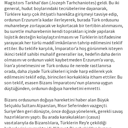
Magistors Tarkhal'dan (Jozeph Tarhchaniotes) geldi. Bu iki
general, hudut boylarındaki tecrübelerine dayanarak,
Türklere karşı çok ihtiyatlı harekâta girişmeyi tavsiye edip,
ordunun Erzurum’a kadar ilerleyerek, burada Türk ordusunu
muharebeye zorlayacak ve kışkırtacak bir tertibin alınmasını,
bu suretle muharebenin kendi toprakları içinde yapılarak
lojistik desteğin kolaylaştırılmasını ve Türklerin istifadesine
yarayacak her türlü maddî imkânların tahrip edilmesini teklif
ettiler. Bu teklife karşılık, İmparator’a hoş görünmek isteyen
ikinci teklif sahibi muhalif generaller ise, hedefin daha derin
olmasını ve ordunun vakit kaybetmeden Erzurum’a varıp,
İran’a yönelmesini ve Türk ordusu ile nerede rastlanırsa
orada, daha ziyade Türk ülkeleri içinde harp edilerek yok
edilmesini teklif edip, birincileri korkaklıkla itham ettiler. Bu
son teklif, esasen Bizans İmparatoru’nun planına uygun
düştüğünden, ordunun doğuya hareketini emretti.
Bizans ordusunun doğuya hareketini haber alan Büyük
Selçuklu Sultanı Alparslan, Mısır Seferinden vazgeçti.
Suriye’den geri dönüşte, önce doğuya yönelerek, gerekli savaş
hazırlıklarını yaptı. Bu arada karakulakları (casus)
vasıtalarıyla da Bizanslılara, Türklerin Rey’e çekildiği